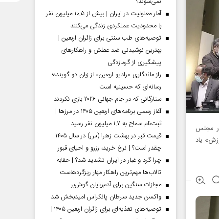
نمی‌شوند؟
آمار معلولیت در ایران | بیش از ۱۰.۵ میلیون نفر
با محدودیت عملکردی زندگی می‌کنند
توصیه‌های طب سنتی برای زائران اربعین |
بهترین نوشیدنی ضد عطش و راهکارهای
پیشگیری از گرمازدگی
راز ماندگاری «رادیو اربعین» از زبان دو گوینده؛
رسانه‌ای که حسینیه است
ستارگانی که در جام جهانی ۲۰۲۶ بازی نکردند
آغاز رسمی برنامه‌های اربعین ۱۴۰۵ در مرز‌ها |
ثبت‌نام سماح به ۱.۷ میلیون نفر رسید
ان در مجلس
قیمت قبر در بهشت زهرا (س) در سال ۱۴۰۵
زش» یاد
چقدر است؟ | نرخ خرید، رزرو و احیای قبور
چرا گرد و غبار در ایران تشدید شد؟ | حقابه
تالاب‌ها مهم‌ترین راهکار مهار ریزگردهاست
مجازات سنگین برای آدم‌ربایان گوش‌بر
واکسن جدید سرطان پانکراس امیدبخش شد
توصیه‌های تغذیه‌ای برای زائران اربعین ۱۴۰۵ |