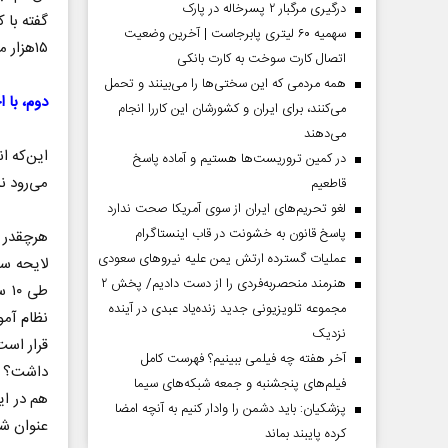
درگیری مرگبار ۲ پسرخاله در پارک
گفته با 
سهمیه ۶۰ لیتری پابرجاست | آخرین وضعیت
۱۵هزار میلیارد تومان باقی می‌ماند.
اتصال کارت سوخت به کارت بانکی
همه مردمی که این سختی‌ها را می‌بینند و تحمل
دوم، با ا
می‌کنند، برای ایران و کشورشان این کاررا انجام
می‌دهند
این‌که ا
در کمین تروریست‌ها هستیم و آماده پاسخ
می‌رود ن
قاطعیم
لغو تحریم‌های ایران از سوی آمریکا صحت ندارد
پاسخ قانون به خشونت در قاب اینستاگرام
هرچقدر 
عملیات گسترده ارتش یمن علیه نیروهای سعودی
لایحه سو
هنرمند منحصر‌به‌فردی را از دست دادیم/ پخش ۲
طی
مجموعه تلویزیونی جدید زنده‌یاد عبدی در آینده
نظام آم
نزدیک
قرار است
آخر هفته چه فیلمی ببینیم؟ فهرست کامل
داشت؟ ا
فیلم‌های پنجشنبه و جمعه شبکه‌های سیما
هم در ای
پزشکیان: باید دشمن را وادار کنیم به آنچه امضا
عنوان شد
کرده پایبند بماند