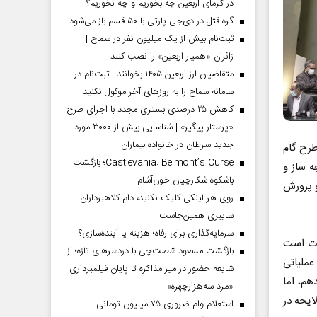
در گرمای اربعین چه بخوریم و چه نخوریم؟
گره قتل در دی‌جی پارتی با ۵۰ قسم باز می‌شود
ثبت‌نام بیش از یک میلیون نفر در سماح |
زائران «همیار اربعین» را نصب کنند
متقاضیان ارز اربعین ۱۴۰۵ بخوانند | ثبت‌نام در
سامانه سماح را به روز‌های آخر موکول نکنید
کاهش ۲۵ درصدی بستری مجدد با اجرای طرح
«پرستار پیگیر» | شناسایی بیش از ۳۰۰۰ مورد
جدید سرطان در خانواده بیماران
این طرح گام
Castlevania: Belmont’s Curse؛ بازگشت
ه ساز و
باشکوه شکارچیان خون‌آشام
و پرورش
روی هر لینکی کلیک نکنید، دام کلاهبرداران
سایبری همین‌جاست
سرمایه‌گذاری برای رفاه؛ هزینه یا آینده‌سازی؟
وت است
بازگشت مسعود شصت‌چی با دردسر‌های تازه؛ از
عملیاتی
شایعه حضور در میز مذاکره تا پایان فیلمبرداری
هم، اما
«مرد سه‌هزارچهره»
ایحه در
استعلام وام ضروری ۷۵ میلیون تومانی