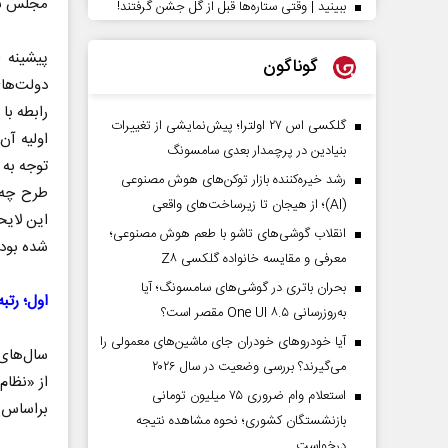
مجلس به
ببینید | وقتی ستاره‌ها قبل از گل جشن گرفتند!
گوناگون
دولت‌ها
رابطه با
گلکسی اس ۲۷ اولترا؛ پیش‌نمایشی از تغییرات
اولیه آن
بنیادین در پرچمدار بعدی سامسونگ
رشد خیره‌کننده بازار توکن‌های هوش مصنوعی
طرح چه پ
(AI)؛ از هیجان تا زیرساخت‌های واقعی
این لایح
انقلاب گوشی‌های تاشو‌ با طعم هوش مصنوعی؛
شده بودن
معرفی و مقایسه خانواده گلکسی Z۸
بحران باتری در گوشی‌های سامسونگ؛ آیا
اول؛ رتب
به‌روزرسانی One UI ۸.۵ مقصر است؟
آیا خودروهای خودران جای ماشین‌های معمولی را
سال‌های 
می‌گیرند؟ بررسی وضعیت در سال ۲۰۲۶
از «نظام
استعلام وام ضروری ۷۵ میلیون تومانی
براساس ق
بازنشستگان کشوری؛ نحوه مشاهده نتیجه
درخواست