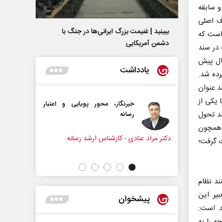
و سابقه
ف اصلی
ببینید | غنیمت بزرگ ایرانی‌ها در جنگ با
است که
دشمن آمریکایی
 در سند
پرورش اشاره شد؛ سندی که آذرماه ۱۳۹۰ یعنی بیش از ۱۰ سال پیش
یادداشت
رده شد.
د عنوان
ت! اتفاقا یکی از
تاه‏‌مدت و
خبرنگار، محور پویایی و اعتبار
ند تحول
یکا
رسانه
ی همچون
 سیاسی
دکتر مراد عنادی - کارشناس ارشد رسانه
دکتر حکیمه 
ت گرفت؛
تهران
د نظام
یر این
پیشخوان
د است:
ه را به