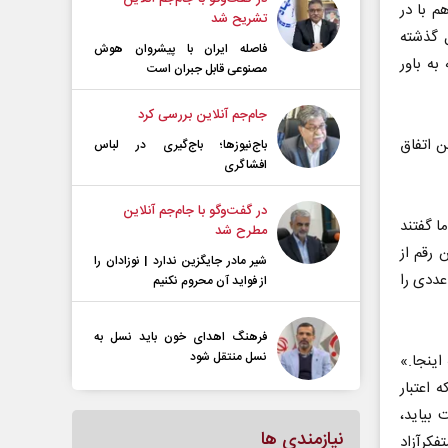
م با در
تشریح شد
 گذشته
فاصله ایران با پیشرو‌ان هوش
به باور
مصنوعی قابل جبران است
جام‌جم آنلاین بررسی کرد
ن اتفاق
باج‌نیوزها؛ باج‌گیری در لباس
افشاگری
در گفت‌و‌گو با جام‌جم آنلاین
ا گفتند
مطرح شد
 رقم از
شیر مادر جایگزین ندارد | نوزادان را
نین عددی را
از فواید آن محروم نکنیم
فرهنگ اهدای خون باید نسل به
نسل منتقل شود
اینجا.»
عنای این است که اعتبار
 بیاید،
نیازمندی ها
فکرآزاد