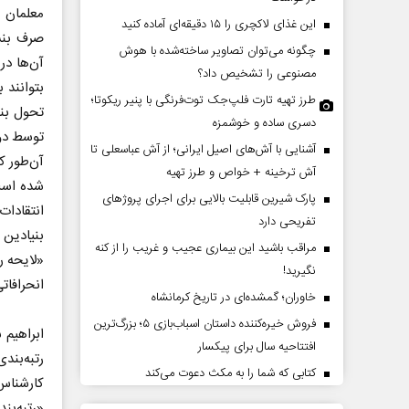
معلمان م
این غذای لاکچری را ۱۵ دقیقه‌ای آماده کنید
صرف بنش
چگونه می‌توان تصاویر ساخته‌شده با هوش
آن‌ها د
مصنوعی را تشخیص داد؟
بتوانند 
طرز تهیه تارت فلپ‌جک توت‌فرنگی با پنیر ریکوتا؛
دسری ساده و خوشمزه
توسط دول
آشنایی با آش‌های اصیل ایرانی؛ از آش عباسعلی تا
آن‌طور ک
آش ترخینه + خواص و طرز تهیه
حکایت یک تاریخ و دو زندگی
پارک شیرین قابلیت‌ بالایی برای اجرای پروژهای
انتقادات
نرگس خانعلی‌زاده - روزنامه‌نگار
تفریحی دارد
بنیادین 
مراقب باشید این بیماری عجیب و غریب را از کنه
دکتر ی
«لایحه ر
نگیرید!
انحرافات
خاوران؛ گمشده‌ای در تاریخ کرمانشاه
فروش خیره‌کننده داستان اسباب‌بازی ۵؛ بزرگ‌ترین
ابراهیم
افتتاحیه سال برای پیکسار
رتبه‌بن
کتابی که شما را به مکث دعوت می‌کند
کارشناس
«رتبه‌بن