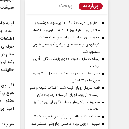
پربازدید
پربحث
معیشت مع
او به جا
ناهار چی درست کنم؟ | ۲۰ پیشنهاد خوشمزه و
ساده برای ناهار امروز + غذاهای فوری و اقتصادی
آمده، ای
امیرحسین بهداد به عنوان سرپرست هیئت
اطلاعات 
کوهنوردی و صعودهای ورزشی آذربایجان شرقی
حرفه‌ای
منصوب شد
معلم در 
پرداخت مابه‌التفاوت حقوق بازنشستگان تأمین
رتبه او 
اجتماعی
حقیقت د
دمای ۵۰ درجه در خوزستان | احتمال بارش‌های
 مردادماه
صفحات نخست‌روزنامه‌ها‌ی‌چهارشنبه‌۷‌مردادماه
صفحات 
سیل‌آسا در ۳ استان
اگر این
قصه سریال رویای نیمه شب اختلاف شیعه و سنی
هیچ پیش
نیست/ از روند اجرای فیلمنامه رضایت دارم
مغفول ما
مسیر‌های راهپیمایی جاماندگان اربعین در البرز
امید این
اعلام شد
قیمت سکه و طلا در بازار آزاد در ۱۰ مرداد ۱۴۰۵
ببینید | «چهل روز » محسن چاووشی منتشر شد
هر چند ح