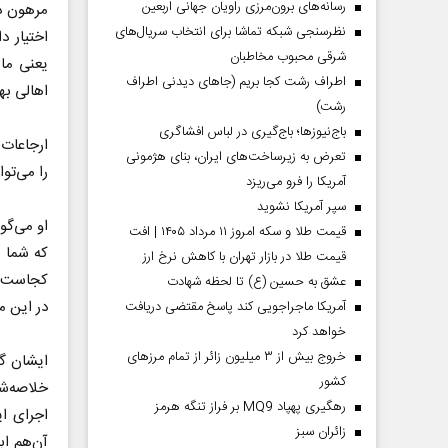
رسانه‌های برون‌مرزی راویان جهانی اربعین
مرهون دو
نظرسنجی شبکه تماشا برای انتخاب سریال‌های
اختیار 
شرقی محبوب مخاطبان
یعنی ماه
اطراف رشت کجا بریم (جاهای دیدنی اطراف
اهالی به
رشت)
باج‌نیوزها؛ باج‌گیری در لباس افشاگری
ارجاعات 
تعرض به زیرساخت‌های ایران، بنای هژمونی
را می‌تو
آمریکا را فرو می‌ریزد
سپر آمریکا نشوید
او می‌گو
قیمت طلا و سکه امروز ۱۱ مرداد ۱۴۰۵ | افت
که شما ه
قیمت طلا در بازار تهران با کاهش نرخ ارز
عشق به حسین (ع) تا لحظه شهادت
در این م
آمریکا ماجراجویی کند پاسخ مقتضی دریافت
خواهد کرد
خروج بیش از ۳ میلیون زائر از تمام مرز‌های
ایشان گف
کشور
رهگیری پهپاد MQ9 بر فراز تنگه هرمز
اجرای ای
‌زائران سبز
آن‌هم اب