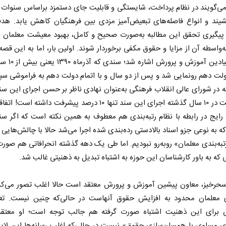
ی‌گویند در نظام پرداخت، شایستگی و قابلیت جای دستمزد براساس سنوات 
یند و انواع فاصله‌های تبعیض‌آمیز مزدی بین فرهنگیان کاهش یابد. هد
ر پیگیری تحقق این مطالبه به‌صورت صحیح و کامل، بهبود معیشت معلمان 
به‌واسطه آن از مزایا و حقوق مکفی برخوردار شوند. اولین بار، اما به این قصه
تحول بنیادین آموزش و 
ت دهم رونمایی شد و پس از دو سال و با اتمام دولت دهم به فراموشی سپ
ه در شورای عالی انقلاب فرهنگی به‌عنوان نهادی ناظر بر حسن اجرای این سن
شده است در ۱۰ سال گذشته اجرای این سند تنها ۱۰ درصد پیشرفت داشته اس
چرایی عقب‌نشینی ترامپ؟
پشت‌پرده تهدیدات کو
 رایج در رابطه با نظام رتبه‌بندی هم معطوف به همین نکته است که اگر س
ادعا‌های خلاف واقع آمر
که به نوعی جزو اسناد بالادستی رده‌بندی شده اجرا می‌شد حالا با چالش‌های
دالله جوانی - تحلیلگر مسائل سیاسی
عباس سلیمی‌نمین - تحلیلگر مسائل
تبه‌بندی معلمان» روبه‌رو نبودیم. اما طی یک دهه گذشته انحرافاتی هم صور
ی که به باور کارشناسان این حوزه به اشتباه تبدیل به ذهنیتی غالب شد.
 سحرخیز، معاون پیشین آموزش و پرورش معتقد است حالا اغلب تصور می‌کنن
دی معلمان محدود به افزایش حقوق آنهاست در حالی‌که چنین نیست. تعب
 برای این ذهنیت اشتباه صورت گرفته هم جالب توجه است؛ او معتق
دی مساوی با همسان‌سازی حقوق» نیست در حالی‌که اغلب رسانه‌ها این لایح