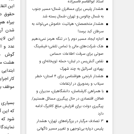
استاد ابوالقاسم قاسم‌زاده
این اتفا
هشدار پلیس برای مسافران شمال؛ مسیر جنوب
حقوق در
به شمال چالوس و تهران–شمال بسته شد
بیراه ه
هشدار متخصصان؛ هپاتیت خاموش می‌تواند به
شدن آن،
سرطان کبد برسد!
این لای
اجازه ایجاد مسیر دوم را در تنگه هرمز نمی‌دهیم
عدد و ا
هک شرکت‌های مالی با تماس تلفنی؛ فیشینگ
صوتی برای سرقت اطلاعات حساس
گوش می
نقض آتش‌بس در لبنان؛ حمله توپخانه‌ای و
پهپادی اسرائیل به چند شهرک
ابتدایی 
هشدار نارنجی هواشناسی برای ۴ استان؛ خطر
کار اجرا
سیلاب و رعدوبرق در ارتفاعات
موظف به
با همراهی کارشناسان، دانشگاهیان، مدیران و
فعالان اقتصادی در حال پیگیری مسائل هستیم/
بسیاری 
پیگیری دولت برای افزایش مبلغ کالابرگ ادامه
که این آ
دارد
شود که ب
۳ تصادف مرگبار در بزرگراه‌های تهران؛ هشدار
نمایندگا
پلیس درباره بی‌توجهی و تغییر مسیر ناگهانی