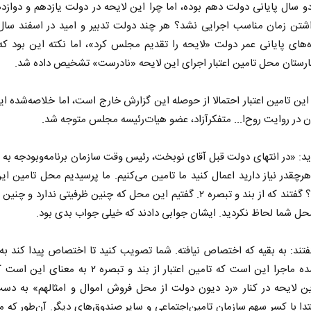
 سال پایانی دولت دهم بوده، اما چرا این لایحه در دولت یازدهم و دوازده
داشتن زمان مناسب اجرایی نشد؟ هر چند دولت تدبیر و امید در اسفند سال
‌های پایانی عمر دولت «لایحه را تقدیم مجلس کرد»، اما نکته این بود که 
ارستان محل تامین اعتبار اجرای این لایحه «نادرست» تشخیص داده شد.
این تامین اعتبار احتمالا از حوصله این گزارش خارج است، اما خلاصه‌شده ای
ان در روایت روح‌ا... متفکرآزاد، عضو هیات‌رئیسه مجلس متوجه شد.
ید: «در انتهای دولت قبل آقای نوبخت، رئیس وقت سازمان برنامه‌وبودجه به م
رچقدر نیاز دارید اعمال کنید ما تامین می‌کنیم. ما پرسیدیم محل تامین این
کجاست؟ گفتند که از بند و تبصره ۲. گفتیم این محل که چنین ظرفیتی ندارد و چ
حل شما لحاظ نکردید. ایشان جوابی دادند که خیلی جواب بدی بود.
تند: به بقیه که اختصاص نیافته. شما تصویب کنید تا اختصاص پیدا کند به 
خلاصه‌شده ماجرا این است که تامین اعتبار از بند و تبصره ۲ به م
ن لایحه در کنار «رد دیون دولت از محل فروش اموال و امثالهم» به دست
تدا با کسر سهم سازمان تامین‌اجتماعی و سایر صندوق‌های دیگر. آن‌طور که مت