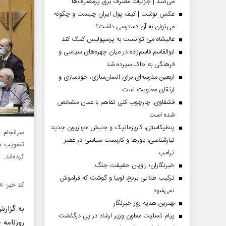
می‌کنند | جزئیات مصرف برق پرمصرف‌ها
عکس نوشت | کیف پول ایران چیست و چگونه
می‌توان به آن دسترسی داشت؟
عالیشاه می توانست به پرسپولیس کمک کند
ابوالقاسم قاسم‌زاده در میان چهره‌های سیاسی و
فرهنگی به خاک سپرده شد
اربعین مدرسه‌ای برای انسان‌سازی، خودسازی و
ارتقای معنویت است
قشقاوی: چارچوب کلی تفاهم با عمان مشخص
شده است
پنطیکاستی، کاریزماتیک و جنبش حواریون جدید:
تبارشناسی، باور‌ها و کاربست سیاسی در عصر
تصویب شد
ترامپ
کرده‌اند.
خبرنگاران؛ راویان حقیقت جنگ
ترکیب طلایی برنج، لوبیا و گوشت که فراموش
کد خبر: ۱۳۵۳۲۰۸
نمی‌شود
بهترین هدیه روز خبرنگار
به گزار
پیام تسلیت معاون وزیر ارشاد در پی درگذشت
روزنامه 