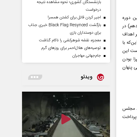
بازنشستگان کشوری؛ نحوه مشاهده نتیجه
درخواست
اجیر کردن قاتل برای کشتن همسر!
 این دوره
بازگشت Black Flag Resynced خبری جذاب
هم) در
برای دوستداران بازی
ر اهداف
معجزه، نقشه شوهرکشی را ناکام گذاشت
ن‌که با
توصیه‌های هلال‌احمر برای روز‌های گرم
معلم، اجرای نادرست این
جام‌جهانی مهاجران
زا بودن
ی پنهان
ویدئو
دد مجلس
 پرداخت