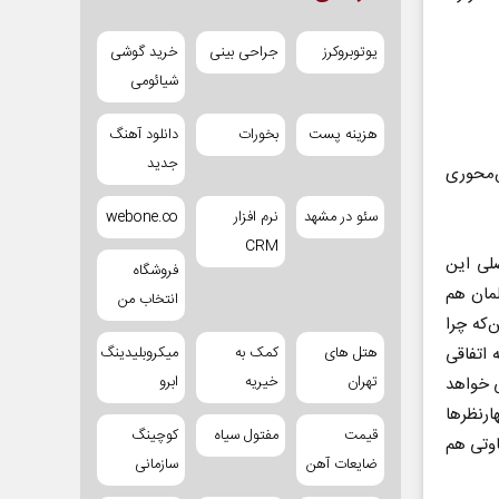
یوتوبروکرز
جراحی بینی
خرید گوشی
شیائومی
هزینه پست
بخورات
دانلود آهنگ
جدید
ش‌محوری
سئو در مشهد
نرم افزار
webone.co
CRM
لی این
فروشگاه
لمان هم
انتخاب من
‌که چرا
اتفاقی
هتل های
کمک به
میکروبلیدینگ
تهران
خیریه
ابرو
ی خواهد
نظر‌ها
قیمت
مفتول سیاه
کوچینگ
اوتی هم
ضایعات آهن
سازمانی