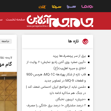
صفحه نخست
سی
تازه ها
جامعه
برق از سر پرمصرف‌ها پرید
لایحه نظام رتبه‌بن
«آیین صفر» روی آنتن رادیو نمایش؛ ۶ روایت از
گام مه
اخلاق و سیره اهل‌بیت(ع)
قاب تازه از شکار پهپادها؛ MQ-1C، هرمس-900
و قطعات MQ-9 در تصاویر جدید
دشمن نباید از مواضع ایران احساس ضعف کند |
در جنگ هم مذاکره ادامه دارد
«جریان» تریبون نخبگان
۲ درصد مشترکان ۱۰ درصد برق خانگی را مصرف