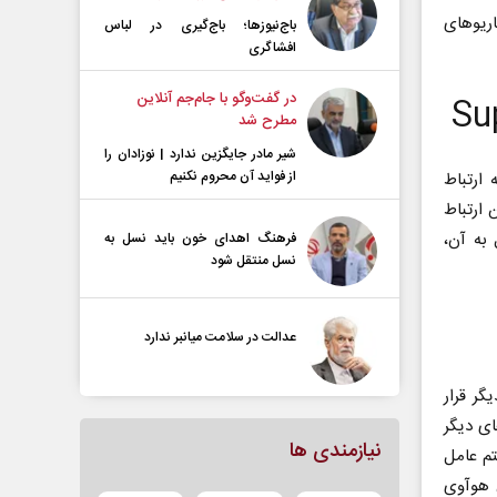
 آن را در سناریوهای
باج‌نیوزها؛ باج‌گیری در لباس
افشاگری
در گفت‌و‌گو با جام‌جم آنلاین
مطرح شد
شیر مادر جایگزین ندارد | نوزادان را
از فواید آن محروم نکنیم
ز به ارتباط
در واقع برای این ارتباط
ل به آن،
فرهنگ اهدای خون باید نسل به
نسل منتقل شود
عدالت در سلامت میانبر ندارد
 یکدیگر قرار
 دستگاه‌های دیگر
نیازمندی ها
تم عامل
س هوآوی