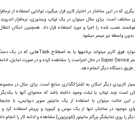
قابلیت دیگری که در این سا
پلتفرم‎های مختلف است. برای مثال می‎توان در یک لپ‎تاپ 
شمند نصب شده را اجرا و مورد استفاده قرار داد. همچنین امکان انتقال 
دون واسطه نیز میسر می‎شود.
در کنار موارد فوق کاربر می‎تواند برنامه‎ها یا به اصطلاح Taskها
داخل بستر Super Device در حال اجراست را مشاهده کرده و در صورت تمایل، اد
ز طریق دستگاه دیگر انجام دهد.
 نخست روزنامه ها‌ی یکشنبه ۴ مردادماه
صفحات نخست روزنامه ها‌ی شنبه ۳ مردادماه
ویژگی بسیار کاربردی دیگر امکان به اشتراک‎گذاری منابع است. برای مثال در
شما ممکن است چند لپ‎تاپ یا تبلت وجود داشته باشد که محتوای آنها با یکدی
است. در این حالت می‎توان با استفاده از یک مانیتور سوپر دیوایس، با جا
ستگاه‎های موجود در ساختار، تنها از یک موس و کیبورد و پرینتر استفاده کرد و
گر را روی نمایشگر بزرگتر مانیتور (تلویزیون) مشاهده و ادامه کار را انجام داد