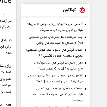
Super Device
گوناگون
گلکسی اس ۲۷ اولترا؛ پیش‌نمایشی از تغییرات
یکدیگر ا
بنیادین در پرچمدار بعدی سامسونگ
رشد خیره‌کننده بازار توکن‌های هوش مصنوعی
در واقع 
(AI)؛ از هیجان تا زیرساخت‌های واقعی
برای آن 
انقلاب گوشی‌های تاشو‌ با طعم هوش مصنوعی؛
دهد.
معرفی و مقایسه خانواده گلکسی Z۸
بحران باتری در گوشی‌های سامسونگ؛ آیا
به‌روزرسانی One UI ۸.۵ مقصر است؟
شما متص
آیا خودروهای خودران جای ماشین‌های معمولی را
تصویری 
می‌گیرند؟ بررسی وضعیت در سال ۲۰۲۶
هوشمند 
استعلام وام ضروری ۷۵ میلیون تومانی
شده، با 
بازنشستگان کشوری؛ نحوه مشاهده نتیجه
درخواست