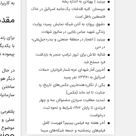
ببینید | پهپادی به اندازه پشه
به کاربرا
عربستان: کلیه اقدامات یک‌جانبه اسرائیل در خاک
مقدم
فلسطین باطل است
«شوق پرواز» به آنتن شبکه نمایش رسید؛ روایت
زندگی شهید عباس بابایی در سالروز شهادت
ببینید | انفجار در منطقۀ صنعتی و بندر«جبل‌علی»
با یکدیگ
در دبی
پیموده شو
شائبه تلاش برای ترور ترامپ منجر به بازداشت
فرد مسلح شد
آخرین آمار شهدای غزه؛ شمار قربانیان حملات
اسرائیل به ۷۳۳۸۱ نفر رسید
دیگر هوش
یکی از تکان‌دهنده‌ترین عکس‌های تاریخ؛ رد
جنایت تا ابد ماند (عکس)
سازمان‎یافته است.
تمدید معافیت سربازی مشمولان سه و چهار
فرزندی تا پایان ۱۴۰۷؛ شرایط و نحوه ثبت
درخواست
آخر هفته چه فیلمی ببینیم؟ فهرست کامل
موضوع بدانیم که می‎تواند بستری 
فیلم‌های پنجشنبه و جمعه شبکه‌های سیما