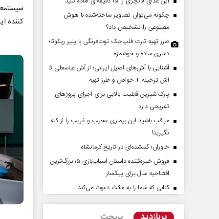
این غذای لاکچری را ۱۵ دقیقه‌ای آماده کنید
چگونه می‌توان تصاویر ساخته‌شده با هوش
کننده ای
مصنوعی را تشخیص داد؟
طرز تهیه تارت فلپ‌جک توت‌فرنگی با پنیر ریکوتا؛
دسری ساده و خوشمزه
آشنایی با آش‌های اصیل ایرانی؛ از آش عباسعلی تا
آش ترخینه + خواص و طرز تهیه
پارک شیرین قابلیت‌ بالایی برای اجرای پروژهای
ین نماد مقاومت در برابر
از باتلاق انرژی تا بن‌بست ترامپ
تفریحی دارد
ر‌
مراقب باشید این بیماری عجیب و غریب را از کنه
نگیرید!
ی - عضو کمیسیون اجتماعی
رضا سپهوند - سخنگوی کمیسیون انرژی مجلس
خاوران؛ گمشده‌ای در تاریخ کرمانشاه
فروش خیره‌کننده داستان اسباب‌بازی ۵؛ بزرگ‌ترین
افتتاحیه سال برای پیکسار
کتابی که شما را به مکث دعوت می‌کند
پربازدید
پربحث