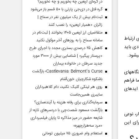
در گرمای اربعین چه بخوریم و چه نخوریم؟
گره قتل در دی‌جی پارتی با ۵۰ قسم باز می‌شود
ثبت‌نام بیش از یک میلیون نفر در سماح |
زائران «همیار اربعین» را نصب کنند
متقاضیان ارز اربعین ۱۴۰۵ بخوانند | ثبت‌نام در
برقراری ارتباط
سامانه سماح را به روز‌های آخر موکول نکنید
دی باید
کاهش ۲۵ درصدی بستری مجدد با اجرای طرح
.
«پرستار پیگیر» | شناسایی بیش از ۳۰۰۰ مورد
جدید سرطان در خانواده بیماران
Castlevania: Belmont’s Curse؛ بازگشت
در حال حاضر در زندگی ما گوشی، تبلت، تلویزیون، ساعت، اسپیکر و بسیاری از دستگاه‎های
باشکوه شکارچیان خون‌آشام
ا فراهم
روی هر لینکی کلیک نکنید، دام کلاهبرداران
ساختن بستری که قابلیت‎های این دستگاه‎ها را منظم کرده و سر و شکل دهد نیازمند ایده‎ای
سایبری همین‌جاست
سرمایه‌گذاری برای رفاه؛ هزینه یا آینده‌سازی؟
بازگشت مسعود شصت‌چی با دردسر‌های تازه؛ از
برای اولین بار، نوعی
شایعه حضور در میز مذاکره تا پایان فیلمبرداری
کاربردی برای این
«مرد سه‌هزارچهره»
استعلام وام ضروری ۷۵ میلیون تومانی