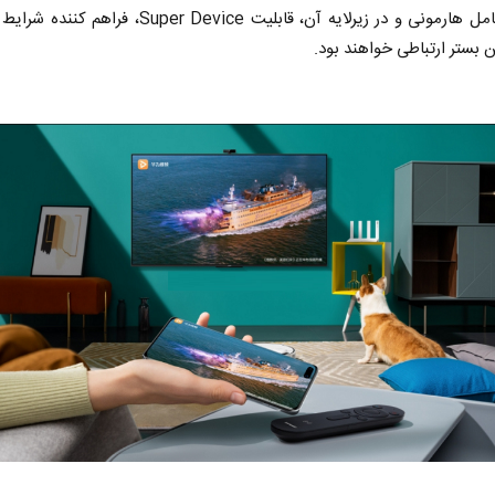
سیستم‎عامل هارمونی و در زیرلایه آن، قابلیت Super Device، فرا
ن بستر ارتباطی خواهند بود.
زمان در افق ایران
چرایی عقب
سعدالله زارعی - کارشناس ارشد مسائل منطقه
دکتر یدالله جوانی - تحل