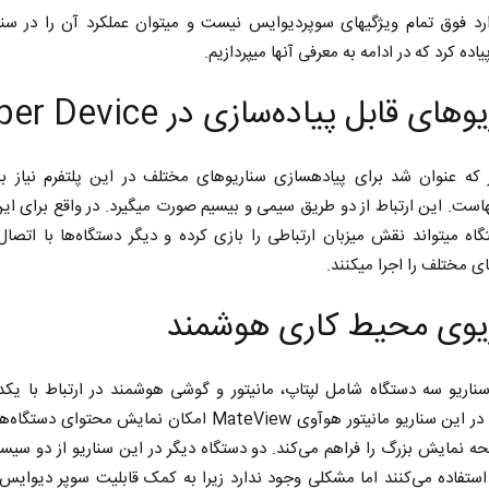
البته موارد فوق تمام ویژگی‎های سوپردیوایس نیست و می‎توان عملکرد
ه کرد که در ادامه به معرفی آنها می‎پردازیم.
های قابل پیاده‌سازی در Super Device
همانطور که عنوان شد برای پیاده‎سازی سناریوهای مختلف در این پلتفرم نیا
دستگاه‎هاست. این ارتباط از دو طریق سیمی و بی‎سیم صورت می‎گیرد. 
یک دستگاه می‎تواند نقش میزبان ارتباطی را بازی کرده و دیگر دستگاه‌ها با اتصا
مختلف را اجرا می‎کنند.
یوی محیط کاری هوشمند
در این سناریو سه دستگاه شامل لپ‎تاپ، مانیتور و گوشی هوشمند در ارتباط با
می‎گیرند. در این سناریو مانیتور هوآوی MateView امکان نمایش محتوای
 نمایش بزرگ را فراهم می‌کند. دو دستگاه دیگر در این سناریو از دو سیس
ستفاده می‌کنند اما مشکلی وجود ندارد زیرا به کمک قابلیت سوپر دیوای