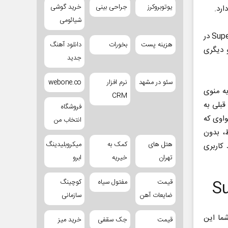
یوتوبروکرز
جراحی بینی
خرید گوشی
ارد.
شیائومی
برای مثال می‎توانید مانیتور MateView هواوی را به عنوان دستگاه مرکزی Super Device در
هزینه پست
بخورات
دانلود آهنگ
 با اتصال سیمی و دیگری
جدید
سئو در مشهد
نرم افزار
webone.co
ی به منوی
CRM
 قبلی به
فروشگاه
 موس و کیبورد هواوی که
انتخاب من
ر دو محیط، بدون
هتل های
کمک به
میکروبلیدینگ
 کاربری
تهران
خیریه
ابرو
قیمت
مفتول سیاه
کوچینگ
ضایعات آهن
سازمانی
 Super Device حتماً برای شما این
قیمت
جک سقفی
خرید میز