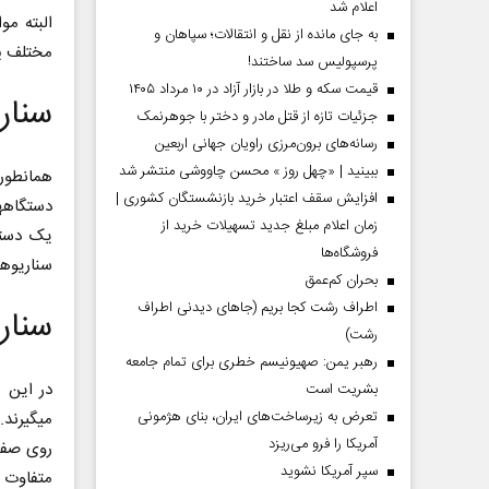
اعلام شد
به جای مانده از نقل و انتقالات؛ سپاهان و
مختلف پیاد
پرسپولیس سد ساختند!
قیمت سکه و طلا در بازار آزاد در ۱۰ مرداد ۱۴۰۵
سناریو
جزئیات تازه از قتل مادر و دختر با جوهرنمک
رسانه‌های برون‌مرزی راویان جهانی اربعین
ببینید | «چهل روز » محسن چاووشی منتشر شد
افزایش سقف اعتبار خرید بازنشستگان کشوری |
زمان اعلام مبلغ جدید تسهیلات خرید از
فروشگاه‌ها
سناریوهای 
بحران کم‌عمق
اطراف رشت کجا بریم (جاهای دیدنی اطراف
سنار
رشت)
رهبر یمن: صهیونیسم خطری برای تمام جامعه
بشریت است
تعرض به زیرساخت‌های ایران، بنای هژمونی
آمریکا را فرو می‌ریزد
روی صفحه
سپر آمریکا نشوید
متفاوت ا