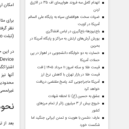
انهدام کامل سه فروند هواپیمای اف ۳۵ در الازرق
امکان ار
اردن
ضربات سخت هوافضای سپاه به پایگاه علی السالم
آمریکا در کویت
باج‌نیوزها؛ باج‌گیری در لباس افشاگری
(تبلت MatePad 12.6 Pro) را به صورت بی‎سیم به آن متصل کنید.
یورش آرش‌های ارتش به مراکز و پایگاه‌ آمریکا در
بحرین
خسارت به دو خوابگاه دانشجویی در اهواز در پی
حملات آمریکا
قیمت طلا و سکه امروز ۱۱ مرداد ۱۴۰۵ | افت
قیمت طلا در بازار تهران با کاهش نرخ ارز
آمریکا ماجراجویی کند پاسخ مقتضی دریافت
محدودیت،
خواهد کرد
غیرلمسی 
عشق به حسین (ع) تا لحظه شهادت
نحوه پ
خروج بیش از ۳ میلیون زائر از تمام مرز‌های
کشور
عارف: دشمن با هویت و تمدن ایرانی جنگید اما
شکست خورد