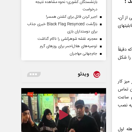
بازنشستگان کشوری؛ نحوه مشاهده نتیجه
درخواست
اجیر کردن قاتل برای کشتن همسر!
صورت پشتیبانی از آن،
بازگشت Black Flag Resynced خبری جذاب
در ارتباطی موثر با یکدیگر که می‎تواند به صورت بی‎سیم یا سیمی پیکربندی شود، از قابلیت‎های
برای دوستداران بازی
معجزه، نقشه شوهرکشی را ناکام گذاشت
توصیه‌های هلال‌احمر برای روز‌های گرم
 دقیقاً
جام‌جهانی مهاجران
 را شکل
ویدئو
ور میز کار
ن تماس
ی ساعت
یه نصب
 میسر می‎شود که در وهله اول