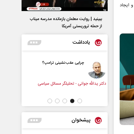
هم کننده شرایط و ایجاد
ببینید | روایت معلمان بازمانده مدرسه میناب
از حمله تروریستی آمریکا
یادداشت
‌نشینی ترامپ؟
پشت‌پرده تهدیدات کوتاه‏‌مدت و
ادعا‌های خلاف واقع آمریکا
یلگر مسائل سیاسی
عباس سلیمی‌نمین - تحلیلگر مسائل سیاسی
ر
م
پیشخوان