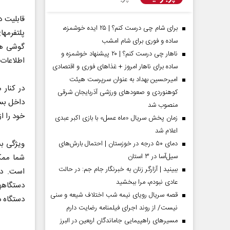
برای شام چی درست کنم؟ | ۲۵ ایده خوشمزه،
ساده و فوری برای شام امشب
گوشی هو
ناهار چی درست کنم؟ | ۲۰ پیشنهاد خوشمزه و
اطلاعات ب
ساده برای ناهار امروز + غذاهای فوری و اقتصادی
امیرحسین بهداد به عنوان سرپرست هیئت
کوهنوردی و صعودهای ورزشی آذربایجان شرقی
منصوب شد
خود را ا
زمان پخش سریال «ماه عسل» با بازی اکبر عبدی
اعلام شد
مردادماه
صفحات نخست روزنامه ها‌ی‌سه‌شنبه ۶ مردادماه
صفحات
دمای ۵۰ درجه در خوزستان | احتمال بارش‌های
سیل‌آسا در ۳ استان
ببینید | آزارگر زنان به خبرنگار جام جم: در حالت
عادی نبودم، مرا ببخشید
د
قصه سریال رویای نیمه شب اختلاف شیعه و سنی
دستگاه دی
نیست/ از روند اجرای فیلمنامه رضایت دارم
مسیر‌های راهپیمایی جاماندگان اربعین در البرز