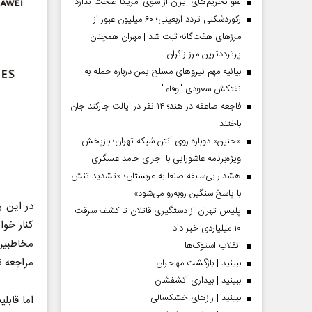
لغو تحریم‌های ایران از سوی آمریکا صحت ندارد
رکوردشکنی تردد اربعینی؛ ۶۰ میلیون عبور از
مرزهای هفت‌گانه ثبت شد | مهران همچنان
پرترددترین مرز زائران
بیانیه مهم نیروهای مسلح یمن درباره حمله به
نفتکش سعودی "وفاء"
فاجعه صاعقه در هند؛ ۱۴ نفر در ایالت جارکند جان
باختند
«حنین» دوباره روی آنتن شبکه تهران؛ بازپخش
ویژه‌برنامه عاشورایی با اجرای حامد عسگری
هشدار بی‌سابقه صنعا به عربستان؛ «تشدید تنش
با پاسخ سنگین روبه‌رو می‌شود»
در این 
پلیس تهران از دستگیری قاتلان تا کشف سرقت
کنار خوا
۱۰ میلیاردی خبر داد
مخاطبین 
انقلاب استوک‌ها
مراجعه ن
ببینید | بازگشت مهاجران
ببینید | بیداری آتشفشان
ببینید | رازهای خشکسالی
اما قاب