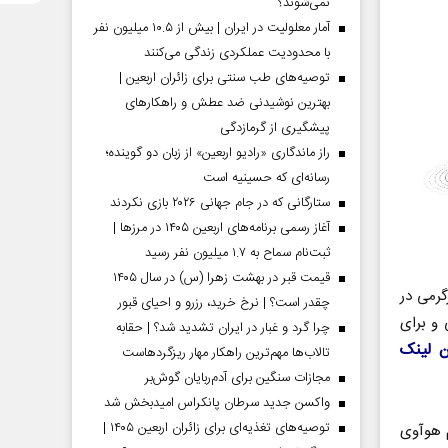
نمی‌شوند؟
آمار معلولیت در ایران | بیش از ۱۰.۵ میلیون نفر
با محدودیت عملکردی زندگی می‌کنند
توصیه‌های طب سنتی برای زائران اربعین |
بهترین نوشیدنی ضد عطش و راهکارهای
پیشگیری از گرمازدگی
راز ماندگاری «رادیو اربعین» از زبان دو گوینده؛
رسانه‌ای که حسینیه است
ستارگانی که در جام جهانی ۲۰۲۶ بازی نکردند
آغاز رسمی برنامه‌های اربعین ۱۴۰۵ در مرز‌ها |
ثبت‌نام سماح به ۱.۷ میلیون نفر رسید
قیمت قبر در بهشت زهرا (س) در سال ۱۴۰۵
رمی در
چقدر است؟ | نرخ خرید، رزرو و احیای قبور
 و برای
چرا گرد و غبار در ایران تشدید شد؟ | حقابه
ن لینک
تالاب‌ها مهم‌ترین راهکار مهار ریزگردهاست
مجازات سنگین برای آدم‌ربایان گوش‌بر
واکسن جدید سرطان پانکراس امیدبخش شد
توصیه‌های تغذیه‌ای برای زائران اربعین ۱۴۰۵ |
 هوآوی