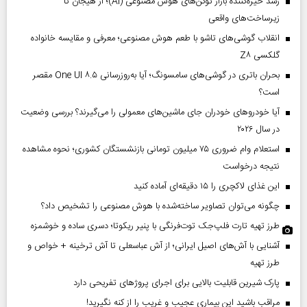
رشد خیره‌کننده بازار توکن‌های هوش مصنوعی (AI)؛ از هیجان تا
زیرساخت‌های واقعی
انقلاب گوشی‌های تاشو‌ با طعم هوش مصنوعی؛ معرفی و مقایسه خانواده
گلکسی Z۸
بحران باتری در گوشی‌های سامسونگ؛ آیا به‌روزرسانی One UI ۸.۵ مقصر
است؟
آیا خودروهای خودران جای ماشین‌های معمولی را می‌گیرند؟ بررسی وضعیت
در سال ۲۰۲۶
استعلام وام ضروری ۷۵ میلیون تومانی بازنشستگان کشوری؛ نحوه مشاهده
نتیجه درخواست
این غذای لاکچری را ۱۵ دقیقه‌ای آماده کنید
چگونه می‌توان تصاویر ساخته‌شده با هوش مصنوعی را تشخیص داد؟
طرز تهیه تارت فلپ‌جک توت‌فرنگی با پنیر ریکوتا؛ دسری ساده و خوشمزه
آشنایی با آش‌های اصیل ایرانی؛ از آش عباسعلی تا آش ترخینه + خواص و
طرز تهیه
پارک شیرین قابلیت‌ بالایی برای اجرای پروژهای تفریحی دارد
مراقب باشید این بیماری عجیب و غریب را از کنه نگیرید!