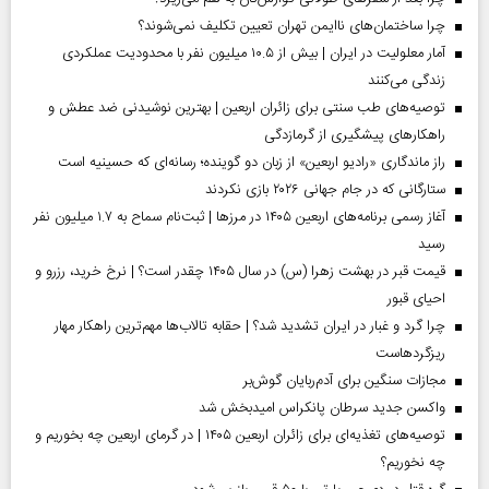
چرا ساختمان‌های ناایمن تهران تعیین تکلیف نمی‌شوند؟
آمار معلولیت در ایران | بیش از ۱۰.۵ میلیون نفر با محدودیت عملکردی
زندگی می‌کنند
توصیه‌های طب سنتی برای زائران اربعین | بهترین نوشیدنی ضد عطش و
راهکارهای پیشگیری از گرمازدگی
راز ماندگاری «رادیو اربعین» از زبان دو گوینده؛ رسانه‌ای که حسینیه است
ستارگانی که در جام جهانی ۲۰۲۶ بازی نکردند
آغاز رسمی برنامه‌های اربعین ۱۴۰۵ در مرز‌ها | ثبت‌نام سماح به ۱.۷ میلیون نفر
رسید
قیمت قبر در بهشت زهرا (س) در سال ۱۴۰۵ چقدر است؟ | نرخ خرید، رزرو و
احیای قبور
چرا گرد و غبار در ایران تشدید شد؟ | حقابه تالاب‌ها مهم‌ترین راهکار مهار
ریزگردهاست
مجازات سنگین برای آدم‌ربایان گوش‌بر
واکسن جدید سرطان پانکراس امیدبخش شد
توصیه‌های تغذیه‌ای برای زائران اربعین ۱۴۰۵ | در گرمای اربعین چه بخوریم و
چه نخوریم؟