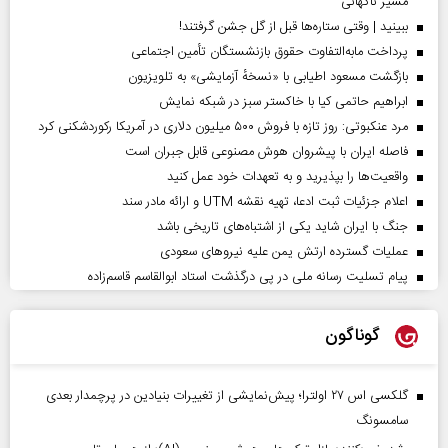
مسیر ناگهانی
ببینید | وقتی ستاره‌ها قبل از گل جشن گرفتند!
پرداخت مابه‌التفاوت حقوق بازنشستگان تأمین اجتماعی
بازگشت مسعود اطیابی با «نسخهٔ آزمایشی» به تلویزیون
ابراهیم حاتمی کیا با خاکستر سبز در شبکه نمایش
مرد عنکبوتی: روز تازه با فروش ۵۰۰ میلیون دلاری در آمریکا رکوردشکنی کرد
فاصله ایران با پیشرو‌ان هوش مصنوعی قابل جبران است
واقعیت‌ها را بپذیرید و به تعهدات خود عمل کنید
اعلام جزئیات ثبت ادعا، تهیه نقشه UTM و ارائه مادر سند
جنگ با ایران شاید یکی از اشتباه‌های تاریخی باشد
عملیات گسترده ارتش یمن علیه نیروهای سعودی
پیام تسلیت رسانه ملی در پی درگذشت استاد ابوالقاسم قاسم‌زاده
گوناگون
گلکسی اس ۲۷ اولترا؛ پیش‌نمایشی از تغییرات بنیادین در پرچمدار بعدی
سامسونگ