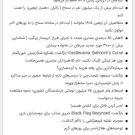
گره قتل در دی‌جی پارتی با ۵۰ قسم باز می‌شود
ثبت‌نام بیش از یک میلیون نفر در سماح | زائران «همیار اربعین» را نصب
کنند
متقاضیان ارز اربعین ۱۴۰۵ بخوانند | ثبت‌نام در سامانه سماح را به روز‌های آخر
موکول نکنید
کاهش ۲۵ درصدی بستری مجدد با اجرای طرح «پرستار پیگیر» | شناسایی
بیش از ۳۰۰۰ مورد جدید سرطان در خانواده بیماران
Castlevania: Belmont’s Curse؛ بازگشت باشکوه شکارچیان خون‌آشام
روی هر لینکی کلیک نکنید، دام کلاهبرداران سایبری همین‌جاست
سرمایه‌گذاری برای رفاه؛ هزینه یا آینده‌سازی؟
بازگشت مسعود شصت‌چی با دردسر‌های تازه؛ از شایعه حضور در میز مذاکره
تا پایان فیلمبرداری «مرد سه‌هزارچهره»
استعلام وام ضروری ۷۵ میلیون تومانی بازنشستگان کشوری؛ نحوه مشاهده
نتیجه درخواست
اجیر کردن قاتل برای کشتن همسر!
بازگشت Black Flag Resynced خبری جذاب برای دوستداران بازی
معجزه، نقشه شوهرکشی را ناکام گذاشت
توصیه‌های هلال‌احمر برای روز‌های گرم