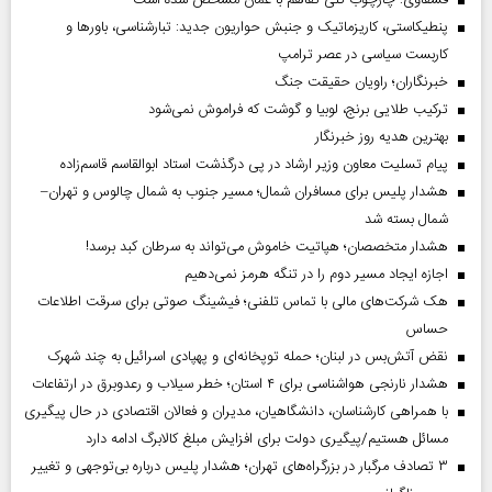
پنطیکاستی، کاریزماتیک و جنبش حواریون جدید: تبارشناسی، باور‌ها و
کاربست سیاسی در عصر ترامپ
خبرنگاران؛ راویان حقیقت جنگ
ترکیب طلایی برنج، لوبیا و گوشت که فراموش نمی‌شود
بهترین هدیه روز خبرنگار
پیام تسلیت معاون وزیر ارشاد در پی درگذشت استاد ابوالقاسم قاسم‌زاده
هشدار پلیس برای مسافران شمال؛ مسیر جنوب به شمال چالوس و تهران–
شمال بسته شد
هشدار متخصصان؛ هپاتیت خاموش می‌تواند به سرطان کبد برسد!
اجازه ایجاد مسیر دوم را در تنگه هرمز نمی‌دهیم
هک شرکت‌های مالی با تماس تلفنی؛ فیشینگ صوتی برای سرقت اطلاعات
حساس
نقض آتش‌بس در لبنان؛ حمله توپخانه‌ای و پهپادی اسرائیل به چند شهرک
هشدار نارنجی هواشناسی برای ۴ استان؛ خطر سیلاب و رعدوبرق در ارتفاعات
با همراهی کارشناسان، دانشگاهیان، مدیران و فعالان اقتصادی در حال پیگیری
مسائل هستیم/پیگیری دولت برای افزایش مبلغ کالابرگ ادامه دارد
۳ تصادف مرگبار در بزرگراه‌های تهران؛ هشدار پلیس درباره بی‌توجهی و تغییر