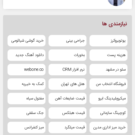
نیازمندی ها
یوتوبروکرز
جراحی بینی
خرید گوشی شیائومی
هزینه پست
بخورات
دانلود آهنگ جدید
سئو در مشهد
نرم افزار CRM
webone.co
فروشگاه انتخاب من
هتل های تهران
کمک به خیریه
میکروبلیدینگ ابرو
قیمت ضایعات آهن
مفتول سیاه
کوچینگ سازمانی
قیمت هبلکس
جک سقفی
خرید میز اداری مدرن
قیمت میلگرد
میز کنفرانس