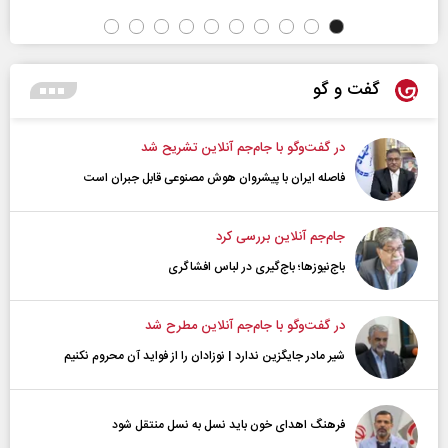
گفت و گو
در گفت‌و‌گو با جام‌جم آنلاین تشریح شد
فاصله ایران با پیشرو‌ان هوش مصنوعی قابل جبران است
جام‌جم آنلاین بررسی کرد
باج‌نیوزها؛ باج‌گیری در لباس افشاگری
در گفت‌و‌گو با جام‌جم آنلاین مطرح شد
شیر مادر جایگزین ندارد | نوزادان را از فواید آن محروم نکنیم
فرهنگ اهدای خون باید نسل به نسل منتقل شود