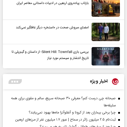
بازتاب پیاده‌روی اربعین در ادبیات داستانی معاصر ایران
امضای سروش صحت در «استخر» دیگر غافلگیر نمی‌کند
بررسی بازی Silent Hill: Townfall؛ از داستان و گیم‌پلی تا
تاریخ انتشار و سیستم مورد نیاز
اخبار ویژه
صبحانه چی درست کنم؟ معرفی ۳۰ صبحانه سریع، سالم و مقوی برای همه
سلیقه‌ها
چرا برخی بیماران بعد از کرونا و آنفلوآنزا ماه‌ها بهبود نمی‌یابند؟
ثبت‌نام ۲.۵ میلیون زائر در سماح | عبور ۱.۷ میلیون نفر از مرز‌های اربعین
چرا بعد از سفرهای طولانی گوارش‌تان به هم می‌ریزد؟