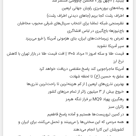
ببینید | «چهل روز » محسن چاووشی منتشر شد
رسانه‌های برون‌مرزی راویان جهانی اربعین
اطراف رشت کجا بریم (جاهای دیدنی اطراف رشت)
نظرسنجی شبکه تماشا برای انتخاب سریال‌های شرقی محبوب مخاطبان
باج‌نیوزها؛ باج‌گیری در لباس افشاگری
تعرض به زیرساخت‌های ایران، بنای هژمونی آمریکا را فرو می‌ریزد
سپر آمریکا نشوید
قیمت طلا و سکه امروز ۱۱ مرداد ۱۴۰۵ | افت قیمت طلا در بازار تهران با کاهش
نرخ ارز
آمریکا ماجراجویی کند پاسخ مقتضی دریافت خواهد کرد
عشق به حسین (ع) تا لحظه شهادت
بهترین نذری‌های اربعین | از کم هزینه‌ترین تا راحت‌ترین نذری‌ها
خروج بیش از ۳ میلیون زائر از تمام مرز‌های کشور
رهگیری پهپاد MQ9 بر فراز تنگه هرمز
‌زائران سبز
در کمین تروریست‌ها هستیم و آماده پاسخ قاطعیم
همه مردمی که این سختی‌ها را می‌بینند و تحمل می‌کنند، برای ایران و
کشورشان این کاررا انجام می‌دهند