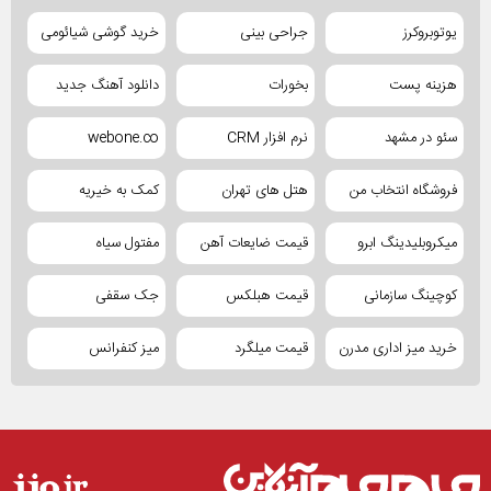
یوتوبروکرز
جراحی بینی
خرید گوشی شیائومی
هزینه پست
بخورات
دانلود آهنگ جدید
سئو در مشهد
نرم افزار CRM
webone.co
فروشگاه انتخاب من
هتل های تهران
کمک به خیریه
میکروبلیدینگ ابرو
قیمت ضایعات آهن
مفتول سیاه
کوچینگ سازمانی
قیمت هبلکس
جک سقفی
خرید میز اداری مدرن
قیمت میلگرد
میز کنفرانس