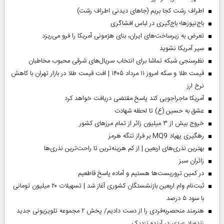
اطراف رشت کجا بریم (جاهای دیدنی اطراف رشت)
باج‌نیوزها؛ باج‌گیری در لباس افشاگری
تعرض به زیرساخت‌های ایران، بنای هژمونی آمریکا را فرو می‌ریزد
سپر آمریکا نشوید
نظرسنجی شبکه تماشا برای انتخاب سریال‌های شرقی محبوب مخاطبان
قیمت طلا و سکه امروز ۱۱ مرداد ۱۴۰۵ | افت قیمت طلا در بازار تهران با کاهش
نرخ ارز
آمریکا ماجراجویی کند پاسخ مقتضی دریافت خواهد کرد
عشق به حسین (ع) تا لحظه شهادت
خروج بیش از ۳ میلیون زائر از تمام مرز‌های کشور
رهگیری پهپاد MQ9 بر فراز تنگه هرمز
بهترین نذری‌های اربعین | از کم هزینه‌ترین تا راحت‌ترین نذری‌ها
‌زائران سبز
در کمین تروریست‌ها هستیم و آماده پاسخ قاطعیم
ثبت‌نام وام اربعین بازنشستگان کشوری آغاز شد | تسهیلات ۲۰ میلیون تومانی
با سود ۵ درصد
هنرمند منحصر‌به‌فردی را از دست دادیم/ پخش ۲ مجموعه تلویزیونی جدید
زنده‌یاد عبدی در آینده نزدیک