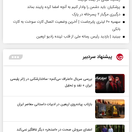
پزشکیان: باید دشمن را وادار کنیم به آنچه امضا کرده پایبند بماند
درگیری مرگبار ۲ پسرخاله در پارک
سهمیه ۶۰ لیتری پابرجاست | آخرین وضعیت اتصال کارت سوخت به کارت
بانکی
ببینید | بازدید رئیس رسانه ملی از قلب تپنده رادیو اربعین
پیشنهاد سردبیر
بررسی سریال «اعتراف می‌کنم»؛ ساختارشکنی در ژانر پلیسی
ایران + نقد و تحلیل
بازتاب پیاده‌روی اربعین در ادبیات داستانی معاصر ایران
امضای سروش صحت در «استخر» دیگر غافلگیر نمی‌کند