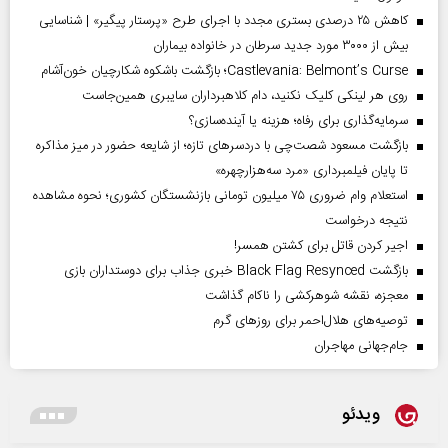
کاهش ۲۵ درصدی بستری مجدد با اجرای طرح «پرستار پیگیر» | شناسایی
بیش از ۳۰۰۰ مورد جدید سرطان در خانواده بیماران
Castlevania: Belmont’s Curse؛ بازگشت باشکوه شکارچیان خون‌آشام
روی هر لینکی کلیک نکنید، دام کلاهبرداران سایبری همین‌جاست
سرمایه‌گذاری برای رفاه؛ هزینه یا آینده‌سازی؟
بازگشت مسعود شصت‌چی با دردسر‌های تازه؛ از شایعه حضور در میز مذاکره
تا پایان فیلمبرداری «مرد سه‌هزارچهره»
استعلام وام ضروری ۷۵ میلیون تومانی بازنشستگان کشوری؛ نحوه مشاهده
نتیجه درخواست
اجیر کردن قاتل برای کشتن همسر!
بازگشت Black Flag Resynced خبری جذاب برای دوستداران بازی
معجزه، نقشه شوهرکشی را ناکام گذاشت
توصیه‌های هلال‌احمر برای روز‌های گرم
جام‌جهانی مهاجران
ویدئو