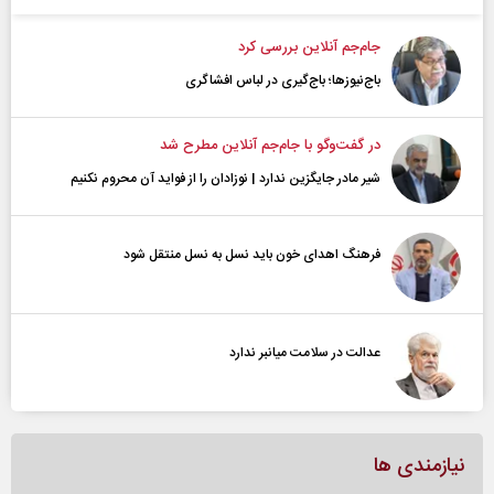
جام‌جم آنلاین بررسی کرد
باج‌نیوزها؛ باج‌گیری در لباس افشاگری
در گفت‌و‌گو با جام‌جم آنلاین مطرح شد
شیر مادر جایگزین ندارد | نوزادان را از فواید آن محروم نکنیم
فرهنگ اهدای خون باید نسل به نسل منتقل شود
عدالت در سلامت میانبر ندارد
نیازمندی ها