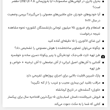
بحران باتری در گوشی‌های سامسونگ؛ آیا به‌روزرسانی One UI ۸.۵ مقصر
است؟
آیا خودروهای خودران جای ماشین‌های معمولی را می‌گیرند؟ بررسی وضعیت
در سال ۲۰۲۶
استعلام وام ضروری ۷۵ میلیون تومانی بازنشستگان کشوری؛ نحوه مشاهده
نتیجه درخواست
این غذای لاکچری را ۱۵ دقیقه‌ای آماده کنید
چگونه می‌توان تصاویر ساخته‌شده با هوش مصنوعی را تشخیص داد؟
طرز تهیه تارت فلپ‌جک توت‌فرنگی با پنیر ریکوتا؛ دسری ساده و خوشمزه
آشنایی با آش‌های اصیل ایرانی؛ از آش عباسعلی تا آش ترخینه + خواص و
طرز تهیه
پارک شیرین قابلیت‌ بالایی برای اجرای پروژهای تفریحی دارد
مراقب باشید این بیماری عجیب و غریب را از کنه نگیرید!
خاوران؛ گمشده‌ای در تاریخ کرمانشاه
فروش خیره‌کننده داستان اسباب‌بازی ۵؛ بزرگ‌ترین افتتاحیه سال برای پیکسار
کتابی که شما را به مکث دعوت می‌کند