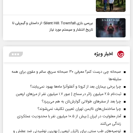
بررسی بازی Silent Hill: Townfall؛ از داستان و گیم‌پلی تا
تاریخ انتشار و سیستم مورد نیاز
اخبار ویژه
صبحانه چی درست کنم؟ معرفی ۳۰ صبحانه سریع، سالم و مقوی برای همه
سلیقه‌ها
چرا برخی بیماران بعد از کرونا و آنفلوآنزا ماه‌ها بهبود نمی‌یابند؟
ثبت‌نام ۲.۵ میلیون زائر در سماح | عبور ۱.۷ میلیون نفر از مرز‌های اربعین
چرا بعد از سفرهای طولانی گوارش‌تان به هم می‌ریزد؟
چرا ساختمان‌های ناایمن تهران تعیین تکلیف نمی‌شوند؟
آمار معلولیت در ایران | بیش از ۱۰.۵ میلیون نفر با محدودیت عملکردی
زندگی می‌کنند
توصیه‌های طب سنتی برای زائران اربعین | بهترین نوشیدنی ضد عطش و