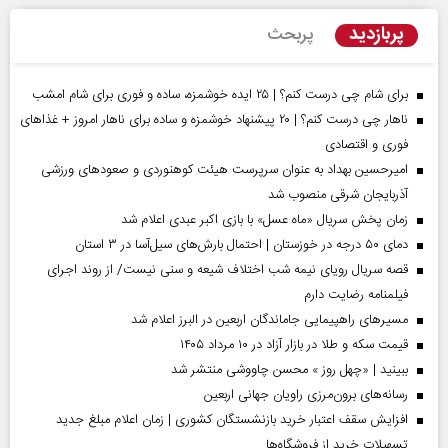
پربازدید
پربحث
برای شام چی درست کنم؟ | ۲۵ ایده خوشمزه، ساده و فوری برای شام امشب
ناهار چی درست کنم؟ | ۲۰ پیشنهاد خوشمزه و ساده برای ناهار امروز + غذاهای
فوری و اقتصادی
امیرحسین بهداد به عنوان سرپرست هیئت کوهنوردی و صعودهای ورزشی
آذربایجان شرقی منصوب شد
زمان پخش سریال «ماه عسل» با بازی اکبر عبدی اعلام شد
دمای ۵۰ درجه در خوزستان | احتمال بارش‌های سیل‌آسا در ۳ استان
قصه سریال رویای نیمه شب اختلاف شیعه و سنی نیست/ از روند اجرای
فیلمنامه رضایت دارم
مسیر‌های راهپیمایی جاماندگان اربعین در البرز اعلام شد
قیمت سکه و طلا در بازار آزاد در ۱۰ مرداد ۱۴۰۵
ببینید | «چهل روز » محسن چاووشی منتشر شد
رسانه‌های برون‌مرزی راویان جهانی اربعین
افزایش سقف اعتبار خرید بازنشستگان کشوری | زمان اعلام مبلغ جدید
تسهیلات خرید از فروشگاه‌ها