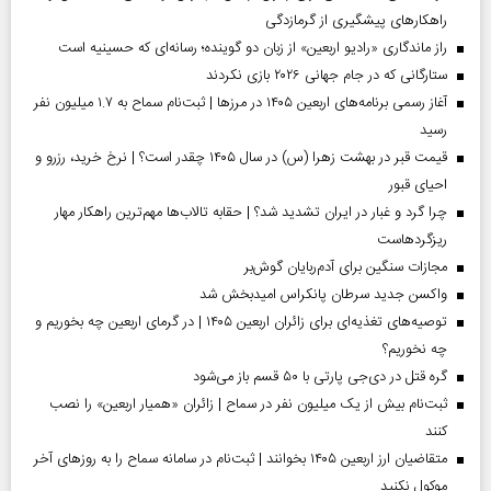
راهکارهای پیشگیری از گرمازدگی
راز ماندگاری «رادیو اربعین» از زبان دو گوینده؛ رسانه‌ای که حسینیه است
ستارگانی که در جام جهانی ۲۰۲۶ بازی نکردند
آغاز رسمی برنامه‌های اربعین ۱۴۰۵ در مرز‌ها | ثبت‌نام سماح به ۱.۷ میلیون نفر
رسید
قیمت قبر در بهشت زهرا (س) در سال ۱۴۰۵ چقدر است؟ | نرخ خرید، رزرو و
احیای قبور
چرا گرد و غبار در ایران تشدید شد؟ | حقابه تالاب‌ها مهم‌ترین راهکار مهار
ریزگردهاست
مجازات سنگین برای آدم‌ربایان گوش‌بر
واکسن جدید سرطان پانکراس امیدبخش شد
توصیه‌های تغذیه‌ای برای زائران اربعین ۱۴۰۵ | در گرمای اربعین چه بخوریم و
چه نخوریم؟
گره قتل در دی‌جی پارتی با ۵۰ قسم باز می‌شود
ثبت‌نام بیش از یک میلیون نفر در سماح | زائران «همیار اربعین» را نصب
کنند
متقاضیان ارز اربعین ۱۴۰۵ بخوانند | ثبت‌نام در سامانه سماح را به روز‌های آخر
موکول نکنید