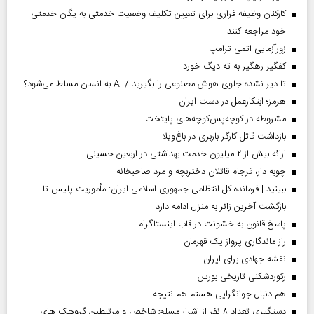
کارکنان وظیفه فراری برای تعیین تکلیف وضعیت خدمتی به یگان خدمتی
خود مراجعه کنند
زورآزمایی اتمی ترامپ
کفگیر رهگیر به ته دیگ خورد
تا دیر نشده جلوی هوش مصنوعی را بگیرید / AI به انسان مسلط می‌شود؟
هرمز؛ ابتکارعمل در دست ایران
مشروطه در کوچه‌پس‌کوچه‌های پایتخت
بازداشت قاتل کارگر باربری در باغ‌ویلا
ارائه بیش از ۲ میلیون خدمت بهداشتی در اربعین حسینی
چوبه دار، فرجام قاتلان دختربچه و مرد صاحبخانه
ببینید | فرمانده کل انتظامی جمهوری اسلامی ایران­: مأموریت پلیس تا
بازگشت آخرین زائر به منزل ادامه دارد
پاسخ قانون به خشونت در قاب اینستاگرام
راز ماندگاری پرواز یک قهرمان
نقشه جهادی برای ایران
رکوردشکنی تاریخی بورس
هم دنبال جوانگرایی هستم هم نتیجه
دستگیری تعداد ۸ نفر از اشرار مسلح شاخص و مرتبطین گروهک های