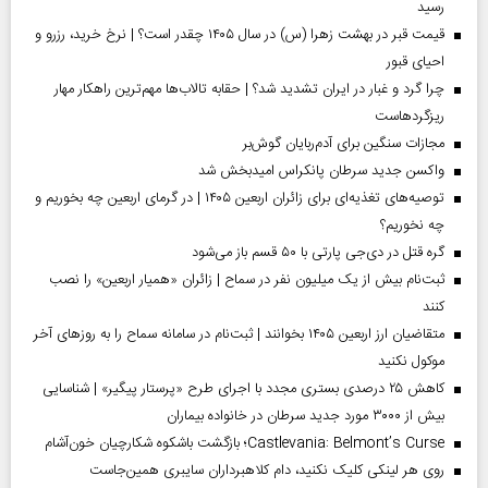
رسید
قیمت قبر در بهشت زهرا (س) در سال ۱۴۰۵ چقدر است؟ | نرخ خرید، رزرو و
احیای قبور
چرا گرد و غبار در ایران تشدید شد؟ | حقابه تالاب‌ها مهم‌ترین راهکار مهار
ریزگردهاست
مجازات سنگین برای آدم‌ربایان گوش‌بر
واکسن جدید سرطان پانکراس امیدبخش شد
توصیه‌های تغذیه‌ای برای زائران اربعین ۱۴۰۵ | در گرمای اربعین چه بخوریم و
چه نخوریم؟
گره قتل در دی‌جی پارتی با ۵۰ قسم باز می‌شود
ثبت‌نام بیش از یک میلیون نفر در سماح | زائران «همیار اربعین» را نصب
کنند
متقاضیان ارز اربعین ۱۴۰۵ بخوانند | ثبت‌نام در سامانه سماح را به روز‌های آخر
موکول نکنید
کاهش ۲۵ درصدی بستری مجدد با اجرای طرح «پرستار پیگیر» | شناسایی
بیش از ۳۰۰۰ مورد جدید سرطان در خانواده بیماران
Castlevania: Belmont’s Curse؛ بازگشت باشکوه شکارچیان خون‌آشام
روی هر لینکی کلیک نکنید، دام کلاهبرداران سایبری همین‌جاست