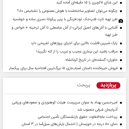
این غذای لاکچری را ۱۵ دقیقه‌ای آماده کنید
چگونه می‌توان تصاویر ساخته‌شده با هوش مصنوعی را تشخیص داد؟
طرز تهیه تارت فلپ‌جک توت‌فرنگی با پنیر ریکوتا؛ دسری ساده و خوشمزه
آشنایی با آش‌های اصیل ایرانی؛ از آش عباسعلی تا آش ترخینه + خواص و
طرز تهیه
پارک شیرین قابلیت‌ بالایی برای اجرای پروژهای تفریحی دارد
مراقب باشید این بیماری عجیب و غریب را از کنه نگیرید!
خاوران؛ گمشده‌ای در تاریخ کرمانشاه
فروش خیره‌کننده داستان اسباب‌بازی ۵؛ بزرگ‌ترین افتتاحیه سال برای پیکسار
پربازدید
پربحث
امیرحسین بهداد به عنوان سرپرست هیئت کوهنوردی و صعودهای ورزشی
آذربایجان شرقی منصوب شد
پرداخت مابه‌التفاوت حقوق بازنشستگان تأمین اجتماعی
دمای ۵۰ درجه در خوزستان | احتمال بارش‌های سیل‌آسا در ۳ استان