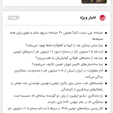
اخبار ویژه
صبحانه چی درست کنم؟ معرفی ۳۰ صبحانه سریع، سالم و مقوی برای همه
سلیقه‌ها
چرا برخی بیماران بعد از کرونا و آنفلوآنزا ماه‌ها بهبود نمی‌یابند؟
ثبت‌نام ۲.۵ میلیون زائر در سماح | عبور ۱.۷ میلیون نفر از مرز‌های اربعین
چرا بعد از سفرهای طولانی گوارش‌تان به هم می‌ریزد؟
چرا ساختمان‌های ناایمن تهران تعیین تکلیف نمی‌شوند؟
آمار معلولیت در ایران | بیش از ۱۰.۵ میلیون نفر با محدودیت عملکردی
زندگی می‌کنند
توصیه‌های طب سنتی برای زائران اربعین | بهترین نوشیدنی ضد عطش و
راهکارهای پیشگیری از گرمازدگی
راز ماندگاری «رادیو اربعین» از زبان دو گوینده؛ رسانه‌ای که حسینیه است
ستارگانی که در جام جهانی ۲۰۲۶ بازی نکردند
آغاز رسمی برنامه‌های اربعین ۱۴۰۵ در مرز‌ها | ثبت‌نام سماح به ۱.۷ میلیون نفر