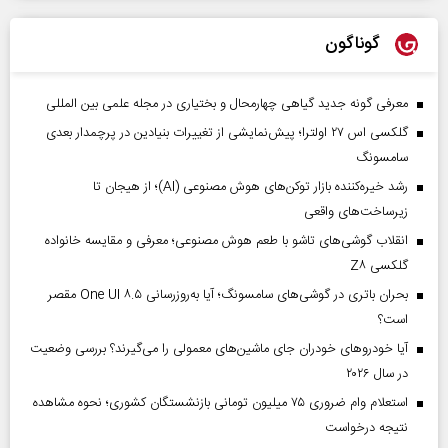
گوناگون
معرفی گونه جدید گیاهی چهارمحال و بختیاری در مجله علمی بین المللی
گلکسی اس ۲۷ اولترا؛ پیش‌نمایشی از تغییرات بنیادین در پرچمدار بعدی
سامسونگ
رشد خیره‌کننده بازار توکن‌های هوش مصنوعی (AI)؛ از هیجان تا
زیرساخت‌های واقعی
انقلاب گوشی‌های تاشو‌ با طعم هوش مصنوعی؛ معرفی و مقایسه خانواده
گلکسی Z۸
بحران باتری در گوشی‌های سامسونگ؛ آیا به‌روزرسانی One UI ۸.۵ مقصر
است؟
آیا خودروهای خودران جای ماشین‌های معمولی را می‌گیرند؟ بررسی وضعیت
در سال ۲۰۲۶
استعلام وام ضروری ۷۵ میلیون تومانی بازنشستگان کشوری؛ نحوه مشاهده
نتیجه درخواست