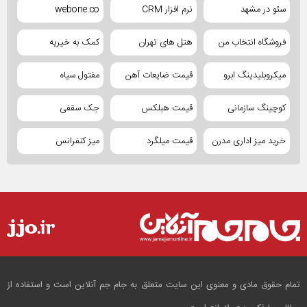
سئو در مشهد
نرم افزار CRM
webone.co
فروشگاه انتخاب من
هتل های تهران
کمک به خیریه
میکروبلیدینگ ابرو
قیمت ضایعات آهن
مفتول سیاه
کوچینگ سازمانی
قیمت هبلکس
جک سقفی
خرید میز اداری مدرن
قیمت میلگرد
میز کنفرانس
تمام حقوق مادی و معنوی این سایت متعلق به جام جم آنلاین است و استفاده از