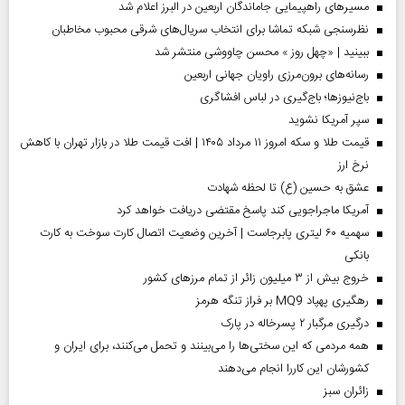
مسیر‌های راهپیمایی جاماندگان اربعین در البرز اعلام شد
نظرسنجی شبکه تماشا برای انتخاب سریال‌های شرقی محبوب مخاطبان
ببینید | «چهل روز » محسن چاووشی منتشر شد
رسانه‌های برون‌مرزی راویان جهانی اربعین
باج‌نیوزها؛ باج‌گیری در لباس افشاگری
سپر آمریکا نشوید
قیمت طلا و سکه امروز ۱۱ مرداد ۱۴۰۵ | افت قیمت طلا در بازار تهران با کاهش
نرخ ارز
عشق به حسین (ع) تا لحظه شهادت
آمریکا ماجراجویی کند پاسخ مقتضی دریافت خواهد کرد
سهمیه ۶۰ لیتری پابرجاست | آخرین وضعیت اتصال کارت سوخت به کارت
بانکی
خروج بیش از ۳ میلیون زائر از تمام مرز‌های کشور
رهگیری پهپاد MQ9 بر فراز تنگه هرمز
درگیری مرگبار ۲ پسرخاله در پارک
همه مردمی که این سختی‌ها را می‌بینند و تحمل می‌کنند، برای ایران و
کشورشان این کاررا انجام می‌دهند
‌زائران سبز