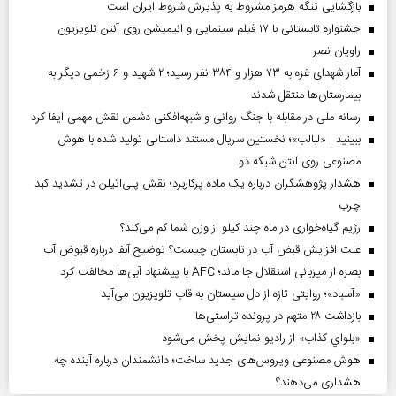
بازگشایی تنگه هرمز مشروط به پذیرش شروط ایران است
جشنواره تابستانی با ۱۷ فیلم سینمایی و انیمیشن روی آنتن تلویزیون
راویان نصر
آمار شهدای غزه به ۷۳ هزار و ۳۸۴ نفر رسید؛ ۲ شهید و ۶ زخمی دیگر به
بیمارستان‌ها منتقل شدند
رسانه ملی در مقابله با جنگ روانی و شبهه‌افکنی دشمن نقش مهمی ایفا کرد
ببینید | «لبالب»؛ نخستین سریال مستند داستانی تولید شده با هوش
مصنوعی روی آنتن شبکه دو
هشدار پژوهشگران درباره یک ماده پرکاربرد؛ نقش پلی‌اتیلن در تشدید کبد
چرب
رژیم گیاه‌خواری در ماه چند کیلو از وزن شما کم می‌کند؟
علت افزایش قبض آب در تابستان چیست؟ توضیح آبفا درباره قبوض آب
بصره از میزبانی استقلال جا ماند؛ AFC با پیشنهاد آبی‌ها مخالفت کرد
«آسباد»؛ روایتی تازه از دل سیستان به قاب تلویزیون می‌آید
بازداشت ۲۸ متهم در پرونده تراستی‌ها
«بلواي کذاب» از رادیو نمایش پخش می‌شود
هوش مصنوعی ویروس‌های جدید ساخت؛ دانشمندان درباره آینده چه
هشداری می‌دهند؟