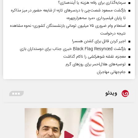
سرمایه‌گذاری برای رفاه؛ هزینه یا آینده‌سازی؟
بازگشت مسعود شصت‌چی با دردسر‌های تازه؛ از شایعه حضور در میز مذاکره
تا پایان فیلمبرداری «مرد سه‌هزارچهره»
استعلام وام ضروری ۷۵ میلیون تومانی بازنشستگان کشوری؛ نحوه مشاهده
نتیجه درخواست
اجیر کردن قاتل برای کشتن همسر!
بازگشت Black Flag Resynced خبری جذاب برای دوستداران بازی
معجزه، نقشه شوهرکشی را ناکام گذاشت
توصیه‌های هلال‌احمر برای روز‌های گرم
جام‌جهانی مهاجران
ویدئو