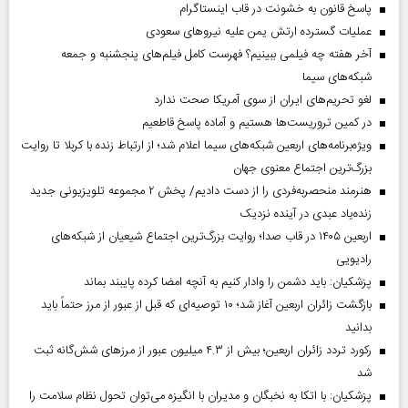
پاسخ قانون به خشونت در قاب اینستاگرام
عملیات گسترده ارتش یمن علیه نیروهای سعودی
آخر هفته چه فیلمی ببینیم؟ فهرست کامل فیلم‌های پنجشنبه و جمعه
شبکه‌های سیما
لغو تحریم‌های ایران از سوی آمریکا صحت ندارد
در کمین تروریست‌ها هستیم و آماده پاسخ قاطعیم
ویژه‌برنامه‌های اربعین شبکه‌های سیما اعلام شد؛ از ارتباط زنده با کربلا تا روایت
بزرگ‌ترین اجتماع معنوی جهان
هنرمند منحصر‌به‌فردی را از دست دادیم/ پخش ۲ مجموعه تلویزیونی جدید
زنده‌یاد عبدی در آینده نزدیک
اربعین ۱۴۰۵ در قاب صدا؛ روایت بزرگ‌ترین اجتماع شیعیان از شبکه‌های
رادیویی
پزشکیان: باید دشمن را وادار کنیم به آنچه امضا کرده پایبند بماند
بازگشت زائران اربعین آغاز شد؛ ۱۰ توصیه‌ای که قبل از عبور از مرز حتماً باید
بدانید
رکورد تردد زائران اربعین؛ بیش از ۴.۳ میلیون عبور از مرزهای شش‌گانه ثبت
شد
پزشکیان: با اتکا به نخبگان و مدیران با انگیزه می‌توان تحول نظام سلامت را