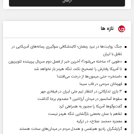
تازه ها
جنگ روایت‌ها در نبرد رمضان؛ کالبدشکافی سوگیری رسانه‌های آمریکایی در
تقابل با ایران
«طوبی ۲» ساخته می‌شود؟؛ آخرین خبر از فصل دوم سریال پربیننده تلویزیون
تا آمریکا رفتارش را تصحیح نکند، تنگه هرمز باز نخواهد شد
«استخر»‌‌؛ حتی میمون‌ها از درخت می‌افتند!
قهرمانان مردمی در قاب سیما
۳ بازی تدارکاتی در انتظار تیم ملی ایران در فیفادی مهر
سقوط آسانسور در میدان آرژانتین ۹ مصدوم برجا گذاشت
گفت‌وگوها آمریکا را مجبور به همراهی کرد
تفاهم با عمان به‌معنی بازگشایی تنگه هرمز نیست
معجزه «محمد صلاح» در ترکیه
گزارشگران رادیو هم‌نفس و همدل مردم در میدان‌های سخت هستند