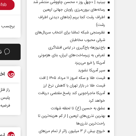
ببینید | «چهل روز » محسن چاووشی منتشر شد
رسانه‌های برون‌مرزی راویان جهانی اربعین
اطراف رشت کجا بریم (جاهای دیدنی اطراف
رشت)
برچسب ه
نظرسنجی شبکه تماشا برای انتخاب سریال‌های
شرقی محبوب مخاطبان
باج‌نیوزها؛ باج‌گیری در لباس افشاگری
ن
تعرض به زیرساخت‌های ایران، بنای هژمونی
آمریکا را فرو می‌ریزد
سپر آمریکا نشوید
اخب
قیمت طلا و سکه امروز ۱۱ مرداد ۱۴۰۵ | افت
قیمت طلا در بازار تهران با کاهش نرخ ارز
راز قت
آمریکا ماجراجویی کند پاسخ مقتضی دریافت
پلیس 
خواهد کرد
فرضیه 
عشق به حسین (ع) تا لحظه شهادت
بهترین نذری‌های اربعین | از کم هزینه‌ترین تا
راحت‌ترین نذری‌ها
خروج بیش از ۳ میلیون زائر از تمام مرز‌های
ارس