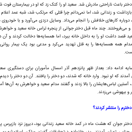
 دختر باعث ناراحتی مادرش شد. سعید او را کتک زد که او در بیمارستان فوت شد
بازداشت و زندانی شد، اما نمی‌دانم چرا قتلی که مرتکب شد، شبه عمد اعلام 
، دوباره کار‌های خلافش را انجام می‌داد. وسایل دزدی می‌آورد و با خودرو
 و می‌فروختند. چند ماه قبل دختر جوانی از پنجره تراس خانه سعید و خواهر
ید قصد داشت او را به داخل خانه ببرد، اما همسایه‌ها دخالت کردند و آن دخ
مدام همه همسایه‌ها را به قتل تهدید می‌کرد و مدعی بود یک بیمار روانی
ست.
حکایت یک تاریخ و دو زندگی
چرایی عقب‌نشینی ت
یه ادامه داد: بعداز ظهر پانزدهم آذر امسال مأموران برای دستگیری سعی
نرگس خانعلی‌زاده - روزنامه‌نگار
آمدند که او نبود. وارد خانه که شدند، دو دختر را یافتند. آن دو دختر را دیدم 
دکتر یدالله جوانی - تحلیلگر مسائ
، آستین لباس‌هایشان را بالا زدند و گفتند مدام سعید و خواهرش به آن‌ها آم
ر و بیهوشی می‌زدند.
 دخترم را منتشر کردند؟
دختر جوان که هشت ماه در کمد خانه سعید زندانی بود، دیروز نزد بازپرس پر
 جنایی تهران آمدند. پدر خانواده درتحقیقات گفت: ساکن اسلامشهریم.