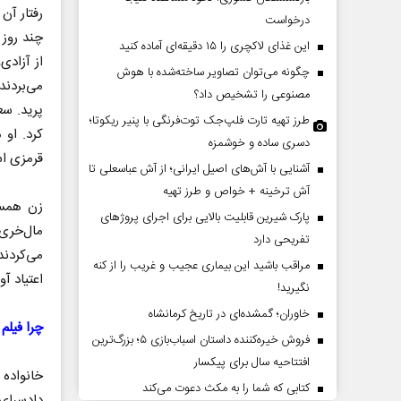
رفتار آن
درخواست
چند روز 
این غذای لاکچری را ۱۵ دقیقه‌ای آماده کنید
از آزادی
چگونه می‌توان تصاویر ساخته‌شده با هوش
می‌بردند
مصنوعی را تشخیص داد؟
پرید. سع
طرز تهیه تارت فلپ‌جک توت‌فرنگی با پنیر ریکوتا؛
کرد. او 
دسری ساده و خوشمزه
قرمزی ا
آشنایی با آش‌های اصیل ایرانی؛ از آش عباسعلی تا
مقاومت در برابر
از باتلاق انرژی تا بن‌بست ترامپ
آش ترخینه + خواص و طرز تهیه
زن همسا
پارک شیرین قابلیت‌ بالایی برای اجرای پروژهای
مال‌خری 
تفریحی دارد
کمیسیون اجتماعی
رضا سپهوند - سخنگوی کمیسیون انرژی مجلس
می‌کردند
مراقب باشید این بیماری عجیب و غریب را از کنه
اعتیاد آو
نگیرید!
خاوران؛ گمشده‌ای در تاریخ کرمانشاه
چرا فیلم
فروش خیره‌کننده داستان اسباب‌بازی ۵؛ بزرگ‌ترین
افتتاحیه سال برای پیکسار
خانواده 
کتابی که شما را به مکث دعوت می‌کند
دادسرای