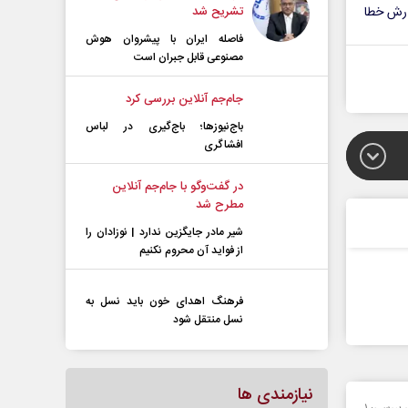
تشریح شد
رش خطا
فاصله ایران با پیشرو‌ان هوش
مصنوعی قابل جبران است
جام‌جم آنلاین بررسی کرد
باج‌نیوزها؛ باج‌گیری در لباس
افشاگری
در گفت‌و‌گو با جام‌جم آنلاین
مطرح شد
شیر مادر جایگزین ندارد | نوزادان را
از فواید آن محروم نکنیم
فرهنگ اهدای خون باید نسل به
نسل منتقل شود
نیازمندی ها