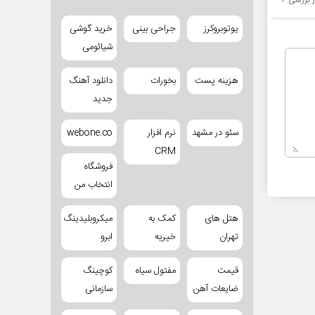
ر بررسی:
۱
یوتوبروکرز
جراحی بینی
خرید گوشی
شیائومی
هزینه پست
بخورات
دانلود آهنگ
جدید
سئو در مشهد
نرم افزار
webone.co
CRM
فروشگاه
انتخاب من
هتل های
کمک به
میکروبلیدینگ
تهران
خیریه
ابرو
قیمت
مفتول سیاه
کوچینگ
ضایعات آهن
سازمانی