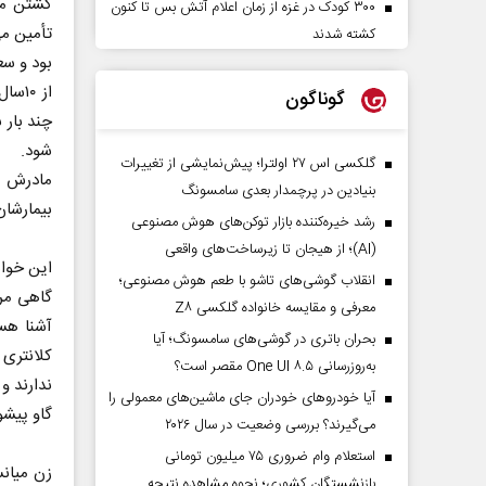
کشتن ما 
۳۰۰ کودک در غزه از زمان اعلام آتش بس تا کنون
تأمین می
کشته شدند
بود و سع
از ۰
گوناگون
چند بار 
شود.
گلکسی اس ۲۷ اولترا؛ پیش‌نمایشی از تغییرات
مادرش بی
بنیادین در پرچمدار بعدی سامسونگ
بیمارشان
رشد خیره‌کننده بازار توکن‌های هوش مصنوعی
(AI)؛ از هیجان تا زیرساخت‌های واقعی
این خواه
انقلاب گوشی‌های تاشو‌ با طعم هوش مصنوعی؛
گاهی مرد
معرفی و مقایسه خانواده گلکسی Z۸
آشنا هست
بحران باتری در گوشی‌های سامسونگ؛ آیا
کلانتری 
به‌روزرسانی One UI ۸.۵ مقصر است؟
ندارند و
آیا خودروهای خودران جای ماشین‌های معمولی را
گاو پیشو
می‌گیرند؟ بررسی وضعیت در سال ۲۰۲۶
استعلام وام ضروری ۷۵ میلیون تومانی
بازنشستگان کشوری؛ نحوه مشاهده نتیجه