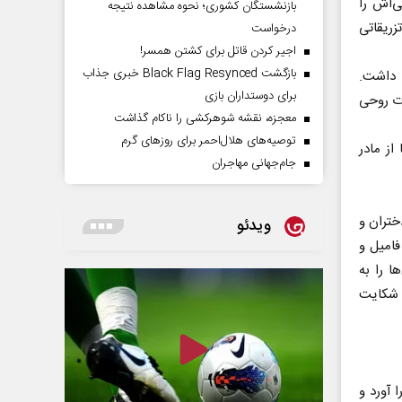
ی‌اش را
بازنشستگان کشوری؛ نحوه مشاهده نتیجه
زریقاتی
درخواست
اجیر کردن قاتل برای کشتن همسر!
بازگشت Black Flag Resynced خبری جذاب
ی داشت.
برای دوستداران بازی
ات روحی
معجزه، نقشه شوهرکشی را ناکام گذاشت
توصیه‌های هلال‌احمر برای روز‌های گرم
از مادر
جام‌جهانی مهاجران
ختران و
ویدئو
فامیل و
ا را به
د شکایت
 را آورد و