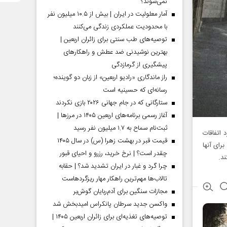
نمی‌شوند؟
آمار معلولیت در ایران | بیش از ۱۰.۵ میلیون نفر
با محدودیت عملکردی زندگی می‌کنند
توصیه‌های طب سنتی برای زائران اربعین |
بهترین نوشیدنی ضد عطش و راهکارهای
پیشگیری از گرمازدگی
راز ماندگاری «رادیو اربعین» از زبان دو گوینده؛
رسانه‌ای که حسینیه است
ستارگانی که در جام جهانی ۲۰۲۶ بازی نکردند
آغاز رسمی برنامه‌های اربعین ۱۴۰۵ در مرز‌ها |
ثبت‌نام سماح به ۱.۷ میلیون نفر رسید
 اتفاقات
قیمت قبر در بهشت زهرا (س) در سال ۱۴۰۵
رای آنها
چقدر است؟ | نرخ خرید، رزرو و احیای قبور
ند.
چرا گرد و غبار در ایران تشدید شد؟ | حقابه
تالاب‌ها مهم‌ترین راهکار مهار ریزگردهاست
مجازات سنگین برای آدم‌ربایان گوش‌بر
واکسن جدید سرطان پانکراس امیدبخش شد
توصیه‌های تغذیه‌ای برای زائران اربعین ۱۴۰۵ |