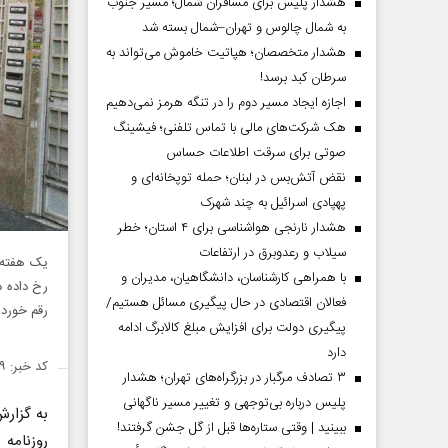
هشدار پلیس برای مسافران شمال؛ مسیر جنوب
به شمال چالوس و تهران–شمال بسته شد
هشدار متخصصان؛ هپاتیت خاموش می‌تواند به
سرطان کبد برسد!
اجازه ایجاد مسیر دوم را در تنگه هرمز نمی‌دهیم
هک شرکت‌های مالی با تماس تلفنی؛ فیشینگ
صوتی برای سرقت اطلاعات حساس
نقض آتش‌بس در لبنان؛ حمله توپخانه‌ای و
پهپادی اسرائیل به چند شهرک
هشدار نارنجی هواشناسی برای ۴ استان؛ خطر
سیلاب و رعدوبرق در ارتفاعات
یک هفته ا
با همراهی کارشناسان، دانشگاهیان، مدیران و
رخ داده د
فعالان اقتصادی در حال پیگیری مسائل هستیم/
رقم خورده
پیگیری دولت برای افزایش مبلغ کالابرگ ادامه
دارد
کد خبر: ۱۳۵۲۶۲۹
۳ تصادف مرگبار در بزرگراه‌های تهران؛ هشدار
پلیس درباره بی‌توجهی و تغییر مسیر ناگهانی
به گزار
ببینید | وقتی ستاره‌ها قبل از گل جشن گرفتند!
روزنامه