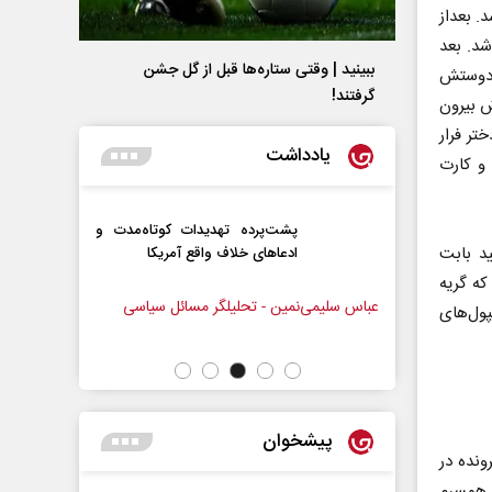
. بعداز
شد. بعد
ببینید | وقتی ستاره‌ها قبل از گل جشن
ی دوستش
گرفتند!
ش بیرون
تر فرار
یادداشت
 و کارت
رامپ؟
پشت‌پرده تهدیدات کوتاه‏‌مدت و
د بابت
ادعا‌های خلاف واقع آمریکا
که گریه
ل سیاسی
عباس سلیمی‌نمین - تحلیلگر مسائل سیاسی
رحمت‌الله
پول‌های
مجلس
پیشخوان
ونده در
 همسرم