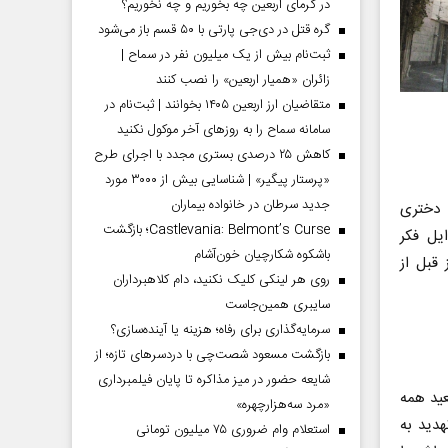
در گرمای اربعین چه بخوریم و چه نخوریم؟
گره قتل در دی‌جی پارتی با ۵۰ قسم باز می‌شود
ثبت‌نام بیش از یک میلیون نفر در سماح |
زائران «همیار اربعین» را نصب کنند
متقاضیان ارز اربعین ۱۴۰۵ بخوانند | ثبت‌نام در
سامانه سماح را به روز‌های آخر موکول نکنید
کاهش ۲۵ درصدی بستری مجدد با اجرای طرح
«پرستار پیگیر» | شناسایی بیش از ۳۰۰۰ مورد
جدید سرطان در خانواده بیماران
 دختری
Castlevania: Belmont’s Curse؛ بازگشت
یل فکر
باشکوه شکارچیان خون‌آشام
 قبل از
روی هر لینکی کلیک نکنید، دام کلاهبرداران
سایبری همین‌جاست
سرمایه‌گذاری برای رفاه؛ هزینه یا آینده‌سازی؟
بازگشت مسعود شصت‌چی با دردسر‌های تازه؛ از
شایعه حضور در میز مذاکره تا پایان فیلمبرداری
عید همه
«مرد سه‌هزارچهره»
هدید به
استعلام وام ضروری ۷۵ میلیون تومانی