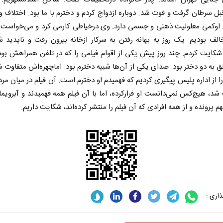
بل سرطان گرفت و فوت شد. دوباره ازدواج کردم و دخترم با ما بود. اختلاف و
 اوکمی معلولیت ذهنی و جسمی دارد. وی درخیاطی کارمی کرد و می‌خواست ب
الف بودیم. یک روز به بهانه رفتن به سرکار ازخانه بیرون رفت و ناپدید ش
شکایت کردم. چند روز پیش یکی از اقوام فیلمی را که در تلفن همراهش بود
لق به دو دختر بود. صدای یکی از آن‌ها شبیه دخترم بود. اماچهره‌اش متفاوت ش
 از اداره پلیس پیگیری کردیم که فهمیدم او دخترم است. آن فیلم در میان م
د، هیچ‌کس نمی‌دانست او فرارکرده، اما با آن فیلم همه فهمیدند و آبرویم
م پرونده و از همه افرادی که آن فیلم را منتشر کرده‌اند، شکایت داریم.
 نخست روزنامه ها‌ی یکشنبه ۴ مردادماه
صفحات نخست روزنامه ها‌ی شنبه ۳ مردادماه
اری :