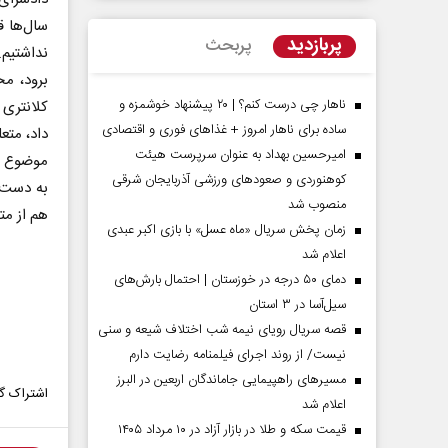
سال‌ها ق
پربازدید
پربحث
نداشتیم.
برود، مخ
ناهار چی درست کنم؟ | ۲۰ پیشنهاد خوشمزه و
کلانتری 
ساده برای ناهار امروز + غذاهای فوری و اقتصادی
داد، متع
امیرحسین بهداد به عنوان سرپرست هیئت
موضوع را
کوهنوردی و صعودهای ورزشی آذربایجان شرقی
به دست ش
منصوب شد
هم از مته
زمان پخش سریال «ماه عسل» با بازی اکبر عبدی
اعلام شد
مردادماه
صفحات نخست روزنامه ها‌ی‌سه‌شنبه ۶ مردادماه
صفحات
دمای ۵۰ درجه در خوزستان | احتمال بارش‌های
سیل‌آسا در ۳ استان
قصه سریال رویای نیمه شب اختلاف شیعه و سنی
نیست/ از روند اجرای فیلمنامه رضایت دارم
مسیر‌های راهپیمایی جاماندگان اربعین در البرز
اشتراک گذ
اعلام شد
قیمت سکه و طلا در بازار آزاد در ۱۰ مرداد ۱۴۰۵