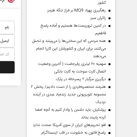
کشور
رهگیری پهپاد MQ9 بر فراز تنگه هرمز
‌زائران سبز
در کمین تروریست‌ها هستیم و آماده پاسخ
قاطعیم
همه مردمی که این سختی‌ها را می‌بینند و تحمل
می‌کنند، برای ایران و کشورشان این کاررا انجام
می‌دهند
سهمیه ۶۰ لیتری پابرجاست | آخرین وضعیت
اتصال کارت سوخت به کارت بانکی
درگیری مرگبار ۲ پسرخاله در پارک
هنرمند منحصر‌به‌فردی را از دست دادیم/ پخش ۲
مجموعه تلویزیونی جدید زنده‌یاد عبدی در آینده
نزدیک
پزشکیان: باید دشمن را وادار کنیم به آنچه امضا
کرده پایبند بماند
لغو تحریم‌های ایران از سوی آمریکا صحت ندارد
پاسخ قانون به خشونت در قاب اینستاگرام