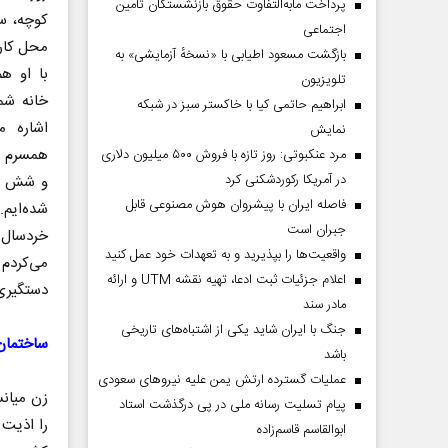
پرداخت مابه‌التفاوت حقوق بازنشستگان تأمین
کوچه، سو
اجتماعی
محل کارش
بازگشت مسعود اطیابی با «نسخهٔ آزمایشی» به
با او ه
تلویزیون
ابراهیم حاتمی کیا با خاکستر سبز در شبکه
اشاره م
نمایش
همسرم ت
مرد عنکبوتی: روز تازه با فروش ۵۰۰ میلیون دلاری
در آمریکا رکوردشکنی کرد
و شش ما
فاصله ایران با پیشرو‌ان هوش مصنوعی قابل
شده‌ایم
جبران است
خردسال 
واقعیت‌ها را بپذیرید و به تعهدات خود عمل کنید
می‌کردم 
اعلام جزئیات ثبت ادعا، تهیه نقشه UTM و ارائه
دستگیری 
مادر سند
جنگ با ایران شاید یکی از اشتباه‌های تاریخی
ساختمان،
باشد
عملیات گسترده ارتش یمن علیه نیروهای سعودی
زن میانس
پیام تسلیت رسانه ملی در پی درگذشت استاد
را اذیت 
ابوالقاسم قاسم‌زاده