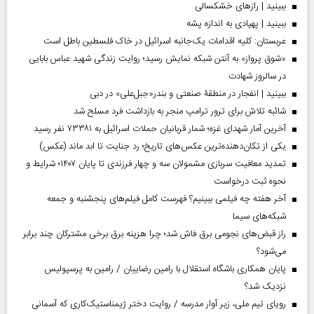
ببینید | رازهای خشکسالی
ببینید | پهپادی به اندازه پشه
عربستان: کلیه اقدامات یک‌جانبه اسرائیل در خاک فلسطین باطل است
«شوق پرواز» به آنتن شبکه نمایش رسید؛ روایت زندگی شهید عباس بابایی
در سالروز شهادت
ببینید | انفجار در منطقۀ صنعتی و بندر«جبل‌علی» در دبی
شائبه تلاش برای ترور ترامپ منجر به بازداشت فرد مسلح شد
آخرین آمار شهدای غزه؛ شمار قربانیان حملات اسرائیل به ۷۳۳۸۱ نفر رسید
یکی از تکان‌دهنده‌ترین عکس‌های تاریخ؛ رد جنایت تا ابد ماند (عکس)
تمدید معافیت سربازی مشمولان سه و چهار فرزندی تا پایان ۱۴۰۷؛ شرایط و
نحوه ثبت درخواست
آخر هفته چه فیلمی ببینیم؟ فهرست کامل فیلم‌های پنجشنبه و جمعه
شبکه‌های سیما
راز قبض‌های نجومی برق فاش شد؛ چرا هزینه برق برخی مشترکان چند برابر
می‌شود؟
پایان همکاری باشگاه استقلال با رامین رضاییان / رامین به پرسپولیس
نزدیک شد؟
رویای تیم ملی، زیر آوار مدرسه / روایت دختر ژیمناستیک‌کاری که آسمانی