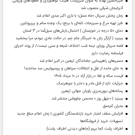
امیرحسین بهداد به عنوان سرپرست هیئت کوهنوردی و صعودهای ورزشی
آذربایجان شرقی منصوب شد
زمان پخش سریال «ماه عسل» با بازی اکبر عبدی اعلام شد
طرز تهیه مرغ و سبزیجات تابه‌ای با برنج؛ یک وعده سالم و پرپروتئین
دمای ۵۰ درجه در خوزستان | احتمال بارش‌های سیل‌آسا در ۳ استان
ببینید | آزارگر زنان به خبرنگار جام جم: در حالت عادی نبودم، مرا ببخشید
قصه سریال رویای نیمه شب اختلاف شیعه و سنی نیست/ از روند اجرای
فیلمنامه رضایت دارم
مسیر‌های راهپیمایی جاماندگان اربعین در البرز اعلام شد
به جای مانده از نقل و انتقالات؛ سپاهان و پرسپولیس سد ساختند!
قیمت سکه و طلا در بازار آزاد در ۱۰ مرداد ۱۴۰۵
جزئیات تازه از قتل مادر و دختر با جوهرنمک
رسانه‌های برون‌مرزی راویان جهانی اربعین
ببینید | «چهل روز » محسن چاووشی منتشر شد
بحران کم‌عمق
افزایش سقف اعتبار خرید بازنشستگان کشوری | زمان اعلام مبلغ جدید
تسهیلات خرید از فروشگاه‌ها
اطراف رشت کجا بریم (جاهای دیدنی اطراف رشت)