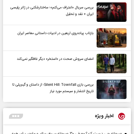
بررسی سریال «اعتراف می‌کنم»؛ ساختارشکنی در ژانر پلیسی
ایران + نقد و تحلیل
بازتاب پیاده‌روی اربعین در ادبیات داستانی معاصر ایران
امضای سروش صحت در «استخر» دیگر غافلگیر نمی‌کند
بررسی بازی Silent Hill: Townfall؛ از داستان و گیم‌پلی تا
تاریخ انتشار و سیستم مورد نیاز
اخبار ویژه
صبحانه چی درست کنم؟ معرفی ۳۰ صبحانه سریع، سالم و مقوی برای همه