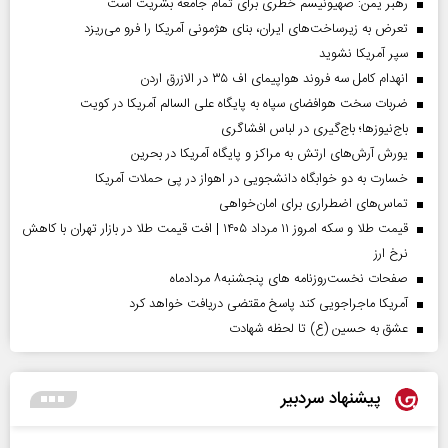
رهبر یمن: صهیونیسم خطری برای تمام جامعه بشریت است
تعرض به زیرساخت‌های ایران، بنای هژمونی آمریکا را فرو می‌ریزد
سپر آمریکا نشوید
انهدام کامل سه فروند هواپیمای اف ۳۵ در الازرق اردن
ضربات سخت هوافضای سپاه به پایگاه علی السالم آمریکا در کویت
باج‌نیوزها؛ باج‌گیری در لباس افشاگری
یورش آرش‌های ارتش به مراکز و پایگاه‌ آمریکا در بحرین
خسارت به دو خوابگاه دانشجویی در اهواز در پی حملات آمریکا
تماس‌های اضطراری برای امان‌‌خواهی
قیمت طلا و سکه امروز ۱۱ مرداد ۱۴۰۵ | افت قیمت طلا در بازار تهران با کاهش
نرخ ارز
صفحات نخست‌روزنامه ها‌ی پنجشنبه‌۸ مردادماه
آمریکا ماجراجویی کند پاسخ مقتضی دریافت خواهد کرد
عشق به حسین (ع) تا لحظه شهادت
پیشنهاد سردبیر