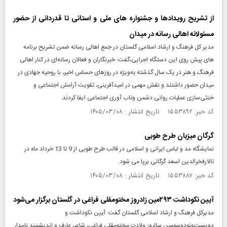
از تشریح رویدادها و جشنواره های ملی و استانی تا قدردانی از حضور
مسئولانه اهالی رسانه در میدان
مدیر کل فرهنگ و ارشاد اسلامی گلستان در جمع اهالی رسانه ضمن تشریح برنامه
های پیش روی این دستگاه اجرایی،گفت: خبرنگاران و فعالان رسانه‌ای در کنار اهالی
فرهنگ و هنر در یک سال گذشته به‌ویژه در روزهای حساس اخیر، با روحیه جهادی در
میدان حضور داشتند و نقش مهمی در امیدآفرینی، تقویت آرامش اجتماعی و
خنثی‌سازی عملیات روانی دشمن وتاب آوری اجتماعی ایفا کردند.
کد خبر: ۱۵۵۳۸۹۲ تاریخ انتشار : ۱۴۰۵/۰۳/۰۸
گرگان میزبان طرح طوبی
نمایشگاه مد و لباس ایرانی و اسلامی در قالب طرح طوبی از 9 تا 13 خرداد ماه در
تالارفخرالدین اسعد گرگانی برپا می شود.
کد خبر: ۱۵۵۳۸۸۷ تاریخ انتشار : ۱۴۰۵/۰۳/۰۸
آیین نکوداشت ۲۹۳مین زادروز مختومقلی فراغی در گلستان برگزار می‌شود
مدیرکل فرهنگ و ارشاد اسلامی گلستان گفت: آیین نکوداشت و
دویست‌ونودوسومین سالروز ولادت مختومقلی فراغی، شاعر، عارف و اندیشمند نامدار