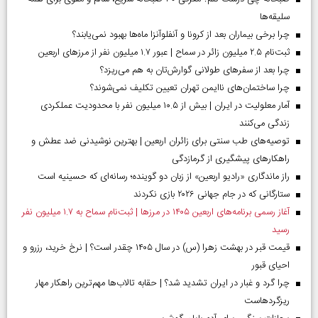
سلیقه‌ها
چرا برخی بیماران بعد از کرونا و آنفلوآنزا ماه‌ها بهبود نمی‌یابند؟
ثبت‌نام ۲.۵ میلیون زائر در سماح | عبور ۱.۷ میلیون نفر از مرز‌های اربعین
چرا بعد از سفرهای طولانی گوارش‌تان به هم می‌ریزد؟
چرا ساختمان‌های ناایمن تهران تعیین تکلیف نمی‌شوند؟
آمار معلولیت در ایران | بیش از ۱۰.۵ میلیون نفر با محدودیت عملکردی
زندگی می‌کنند
توصیه‌های طب سنتی برای زائران اربعین | بهترین نوشیدنی ضد عطش و
راهکارهای پیشگیری از گرمازدگی
راز ماندگاری «رادیو اربعین» از زبان دو گوینده؛ رسانه‌ای که حسینیه است
ستارگانی که در جام جهانی ۲۰۲۶ بازی نکردند
آغاز رسمی برنامه‌های اربعین ۱۴۰۵ در مرز‌ها | ثبت‌نام سماح به ۱.۷ میلیون نفر
رسید
قیمت قبر در بهشت زهرا (س) در سال ۱۴۰۵ چقدر است؟ | نرخ خرید، رزرو و
احیای قبور
چرا گرد و غبار در ایران تشدید شد؟ | حقابه تالاب‌ها مهم‌ترین راهکار مهار
ریزگردهاست