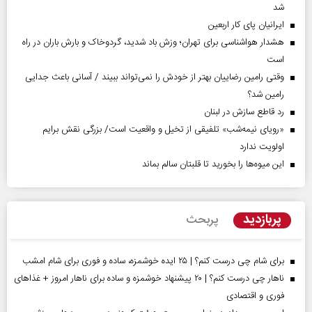
شد
ایرانیان پای کار اربعین
هشدار هواشناسی برای تهران؛ وزش باد شدید، گردوخاک و بارش باران در راه
است
وقتی رامین رضاییان بهتر از خودش را نمی‌تواند ببیند / آسانی باعث جدایی
رامین شد؟
رد قاطع سازش در لبنان
«رویای نیمه‌شب» تلفیقی از تخیل و واقعیت است/ بزرگی نقش برایم
اولویت ندارد
این میوه‌ها را بخورید تا قلبتان سالم بماند
پربازدید
پربحث
برای شام چی درست کنم؟ | ۲۵ ایده خوشمزه، ساده و فوری برای شام امشب
ناهار چی درست کنم؟ | ۲۰ پیشنهاد خوشمزه و ساده برای ناهار امروز + غذاهای
فوری و اقتصادی