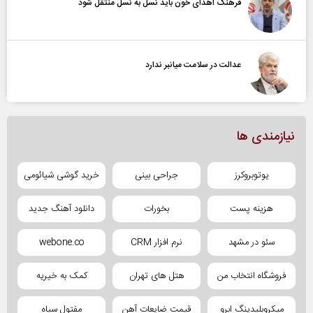
فرهنگ اهدای خون باید نسل به نسل منتقل شود
عدالت در سلامت میانبر ندارد
نیازمندی ها
یوتوبروکرز
جراحی بینی
خرید گوشی شیائومی
هزینه پست
بخورات
دانلود آهنگ جدید
سئو در مشهد
نرم افزار CRM
webone.co
فروشگاه انتخاب من
هتل های تهران
کمک به خیریه
میکروبلیدینگ ابرو
قیمت ضایعات آهن
مفتول سیاه