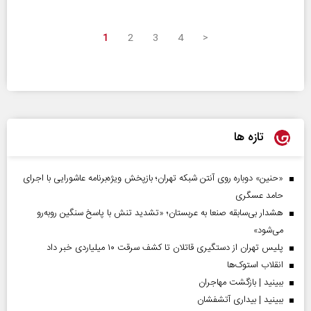
1
2
3
4
>
تازه ها
«حنین» دوباره روی آنتن شبکه تهران؛ بازپخش ویژه‌برنامه عاشورایی با اجرای
حامد عسگری
هشدار بی‌سابقه صنعا به عربستان؛ «تشدید تنش با پاسخ سنگین روبه‌رو
می‌شود»
پلیس تهران از دستگیری قاتلان تا کشف سرقت ۱۰ میلیاردی خبر داد
انقلاب استوک‌ها
ببینید | بازگشت مهاجران
ببینید | بیداری آتشفشان