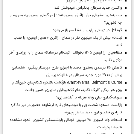
مجازات سنگین برای آدم‌ربایان گوش‌بر
واکسن جدید سرطان پانکراس امیدبخش شد
توصیه‌های تغذیه‌ای برای زائران اربعین ۱۴۰۵ | در گرمای اربعین چه بخوریم و
چه نخوریم؟
گره قتل در دی‌جی پارتی با ۵۰ قسم باز می‌شود
ثبت‌نام بیش از یک میلیون نفر در سماح | زائران «همیار اربعین» را نصب
کنند
متقاضیان ارز اربعین ۱۴۰۵ بخوانند | ثبت‌نام در سامانه سماح را به روز‌های آخر
موکول نکنید
کاهش ۲۵ درصدی بستری مجدد با اجرای طرح «پرستار پیگیر» | شناسایی
بیش از ۳۰۰۰ مورد جدید سرطان در خانواده بیماران
Castlevania: Belmont’s Curse؛ بازگشت باشکوه شکارچیان خون‌آشام
روی هر لینکی کلیک نکنید، دام کلاهبرداران سایبری همین‌جاست
سرمایه‌گذاری برای رفاه؛ هزینه یا آینده‌سازی؟
بازگشت مسعود شصت‌چی با دردسر‌های تازه؛ از شایعه حضور در میز مذاکره
تا پایان فیلمبرداری «مرد سه‌هزارچهره»
استعلام وام ضروری ۷۵ میلیون تومانی بازنشستگان کشوری؛ نحوه مشاهده
نتیجه درخواست