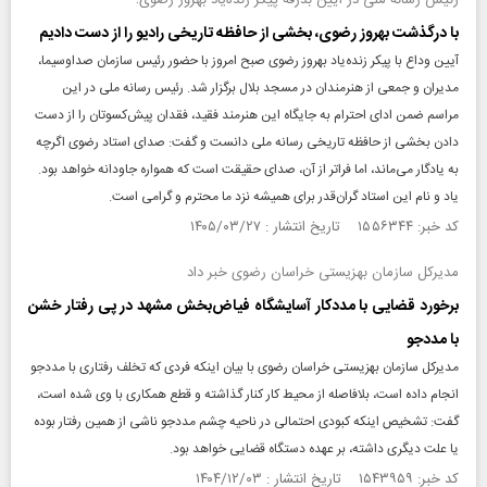
رئیس رسانه ملی در آیین بدرقه پیکر زنده‌یاد بهروز رضوی؛
با درگذشت بهروز رضوی، بخشی از حافظه تاریخی رادیو را از دست دادیم
آیین وداع با پیکر زنده‌یاد بهروز رضوی صبح امروز با حضور رئیس سازمان صداوسیما،
مدیران و جمعی از هنرمندان در مسجد بلال برگزار شد. رئیس رسانه ملی در این
مراسم ضمن ادای احترام به جایگاه این هنرمند فقید، فقدان پیش‌کسوتان را از دست
دادن بخشی از حافظه تاریخی رسانه ملی دانست و گفت: صدای استاد رضوی اگرچه
به یادگار می‌ماند، اما فراتر از آن، صدای حقیقت است که همواره جاودانه خواهد بود.
یاد و نام این استاد گران‌قدر برای همیشه نزد ما محترم و گرامی است.
کد خبر: ۱۵۵۶۳۴۴ تاریخ انتشار : ۱۴۰۵/۰۳/۲۷
مدیرکل سازمان بهزیستی خراسان رضوی خبر داد
برخورد قضایی با مددکار آسایشگاه فیاض‌بخش مشهد در پی رفتار خشن
با مددجو
مدیرکل سازمان بهزیستی خراسان رضوی با بیان اینکه فردی که تخلف رفتاری با مددجو
انجام داده ‌است، بلافاصله از محیط کار کنار گذاشته و قطع همکاری با وی شده ‌است،
گفت: تشخیص اینکه کبودی احتمالی در ناحیه چشم مددجو ناشی از همین رفتار بوده
یا علت دیگری داشته، بر عهده دستگاه قضایی خواهد بود.
کد خبر: ۱۵۴۳۹۵۹ تاریخ انتشار : ۱۴۰۴/۱۲/۰۳