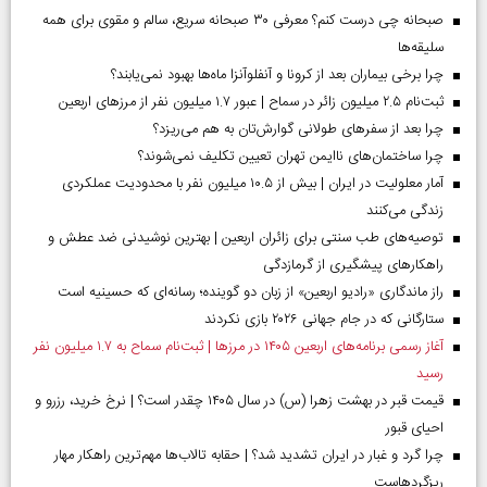
صبحانه چی درست کنم؟ معرفی ۳۰ صبحانه سریع، سالم و مقوی برای همه
سلیقه‌ها
چرا برخی بیماران بعد از کرونا و آنفلوآنزا ماه‌ها بهبود نمی‌یابند؟
ثبت‌نام ۲.۵ میلیون زائر در سماح | عبور ۱.۷ میلیون نفر از مرز‌های اربعین
چرا بعد از سفرهای طولانی گوارش‌تان به هم می‌ریزد؟
چرا ساختمان‌های ناایمن تهران تعیین تکلیف نمی‌شوند؟
آمار معلولیت در ایران | بیش از ۱۰.۵ میلیون نفر با محدودیت عملکردی
زندگی می‌کنند
توصیه‌های طب سنتی برای زائران اربعین | بهترین نوشیدنی ضد عطش و
راهکارهای پیشگیری از گرمازدگی
راز ماندگاری «رادیو اربعین» از زبان دو گوینده؛ رسانه‌ای که حسینیه است
ستارگانی که در جام جهانی ۲۰۲۶ بازی نکردند
آغاز رسمی برنامه‌های اربعین ۱۴۰۵ در مرز‌ها | ثبت‌نام سماح به ۱.۷ میلیون نفر
رسید
قیمت قبر در بهشت زهرا (س) در سال ۱۴۰۵ چقدر است؟ | نرخ خرید، رزرو و
احیای قبور
چرا گرد و غبار در ایران تشدید شد؟ | حقابه تالاب‌ها مهم‌ترین راهکار مهار
ریزگردهاست