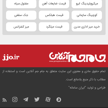
میکروبلیدینگ ابرو
قیمت ضایعات آهن
مفتول سیاه
کوچینگ سازمانی
قیمت هبلکس
جک سقفی
خرید میز اداری مدرن
قیمت میلگرد
میز کنفرانس
تمام حقوق مادی و معنوی این سایت متعلق به جام جم آنلاین است و استفاده از
مطالب با ذکر منبع بلامانع است.
طراحی و تولید
"ایران سامانه"