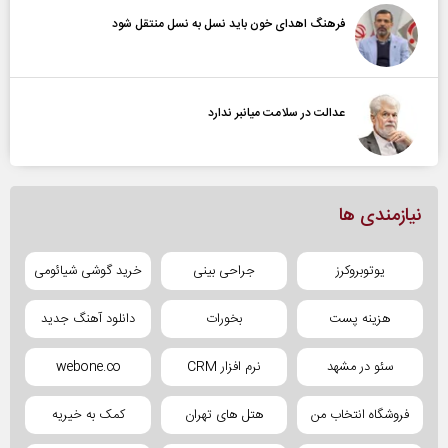
فرهنگ اهدای خون باید نسل به نسل منتقل شود
عدالت در سلامت میانبر ندارد
نیازمندی ها
یوتوبروکرز
جراحی بینی
خرید گوشی شیائومی
هزینه پست
بخورات
دانلود آهنگ جدید
سئو در مشهد
نرم افزار CRM
webone.co
فروشگاه انتخاب من
هتل های تهران
کمک به خیریه