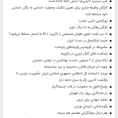
امیر سرتیپ اکرمی‌نیا: ارتش کاملا آماده است
کارکنان وظیفه فراری برای تعیین تکلیف وضعیت خدمتی به یگان خدمتی
خود مراجعه کنند
زورآزمایی اتمی ترامپ
کفگیر رهگیر به ته دیگ خورد
تا دیر نشده جلوی هوش مصنوعی را بگیرید / AI به انسان مسلط می‌شود؟
هرمز؛ ابتکارعمل در دست ایران
مشروطه در کوچه‌پس‌کوچه‌های پایتخت
بازداشت قاتل کارگر باربری در باغ‌ویلا
ارائه بیش از ۲ میلیون خدمت بهداشتی در اربعین حسینی
چوبه دار، فرجام قاتلان دختربچه و مرد صاحبخانه
ببینید | فرمانده کل انتظامی جمهوری اسلامی ایران­: مأموریت پلیس تا
بازگشت آخرین زائر به منزل ادامه دارد
پاسخ قانون به خشونت در قاب اینستاگرام
راز ماندگاری پرواز یک قهرمان
نقشه جهادی برای ایران
رکوردشکنی تاریخی بورس
هم دنبال جوانگرایی هستم هم نتیجه