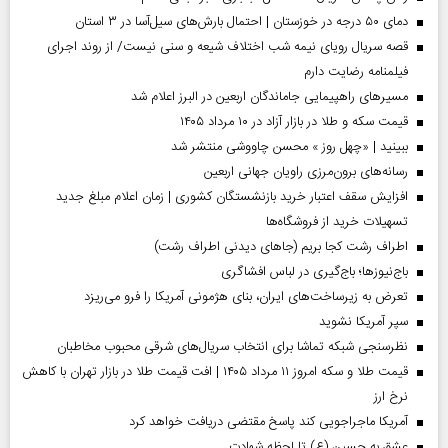
دمای ۵۰ درجه در خوزستان | احتمال بارش‌های سیل‌آسا در ۳ استان
قصه سریال رویای نیمه شب اختلاف شیعه و سنی نیست/ از روند اجرای
فیلمنامه رضایت دارم
مسیر‌های راهپیمایی جاماندگان اربعین در البرز اعلام شد
قیمت سکه و طلا در بازار آزاد در ۱۰ مرداد ۱۴۰۵
ببینید | «چهل روز » محسن چاووشی منتشر شد
رسانه‌های برون‌مرزی راویان جهانی اربعین
افزایش سقف اعتبار خرید بازنشستگان کشوری | زمان اعلام مبلغ جدید
تسهیلات خرید از فروشگاه‌ها
اطراف رشت کجا بریم (جاهای دیدنی اطراف رشت)
باج‌نیوزها؛ باج‌گیری در لباس افشاگری
تعرض به زیرساخت‌های ایران، بنای هژمونی آمریکا را فرو می‌ریزد
سپر آمریکا نشوید
نظرسنجی شبکه تماشا برای انتخاب سریال‌های شرقی محبوب مخاطبان
قیمت طلا و سکه امروز ۱۱ مرداد ۱۴۰۵ | افت قیمت طلا در بازار تهران با کاهش
نرخ ارز
آمریکا ماجراجویی کند پاسخ مقتضی دریافت خواهد کرد
عشق به حسین (ع) تا لحظه شهادت