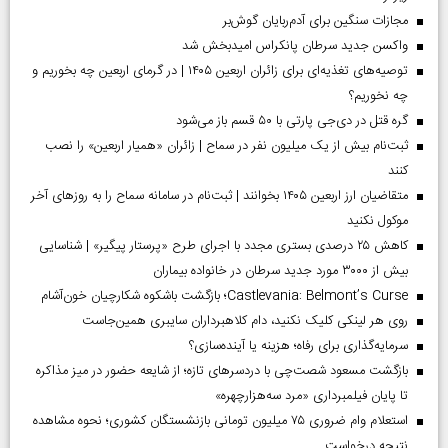
مجازات سنگین برای آدم‌ربایان گوش‌بر
واکسن جدید سرطان پانکراس امیدبخش شد
توصیه‌های تغذیه‌ای برای زائران اربعین ۱۴۰۵ | در گرمای اربعین چه بخوریم و
چه نخوریم؟
گره قتل در دی‌جی پارتی با ۵۰ قسم باز می‌شود
ثبت‌نام بیش از یک میلیون نفر در سماح | زائران «همیار اربعین» را نصب
کنند
متقاضیان ارز اربعین ۱۴۰۵ بخوانند | ثبت‌نام در سامانه سماح را به روز‌های آخر
موکول نکنید
کاهش ۲۵ درصدی بستری مجدد با اجرای طرح «پرستار پیگیر» | شناسایی
بیش از ۳۰۰۰ مورد جدید سرطان در خانواده بیماران
Castlevania: Belmont’s Curse؛ بازگشت باشکوه شکارچیان خون‌آشام
روی هر لینکی کلیک نکنید، دام کلاهبرداران سایبری همین‌جاست
سرمایه‌گذاری برای رفاه؛ هزینه یا آینده‌سازی؟
بازگشت مسعود شصت‌چی با دردسر‌های تازه؛ از شایعه حضور در میز مذاکره
تا پایان فیلمبرداری «مرد سه‌هزارچهره»
استعلام وام ضروری ۷۵ میلیون تومانی بازنشستگان کشوری؛ نحوه مشاهده
نتیجه درخواست