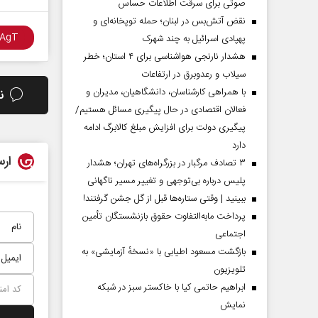
صوتی برای سرقت اطلاعات حساس
نقض آتش‌بس در لبنان؛ حمله توپخانه‌ای و
پهپادی اسرائیل به چند شهرک
هشدار نارنجی هواشناسی برای ۴ استان؛ خطر
سیلاب و رعدوبرق در ارتفاعات
با همراهی کارشناسان، دانشگاهیان، مدیران و
ن
فعالان اقتصادی در حال پیگیری مسائل هستیم/
پیگیری دولت برای افزایش مبلغ کالابرگ ادامه
دارد
ارس
۳ تصادف مرگبار در بزرگراه‌های تهران؛ هشدار
پلیس درباره بی‌توجهی و تغییر مسیر ناگهانی
ببینید | وقتی ستاره‌ها قبل از گل جشن گرفتند!
پرداخت مابه‌التفاوت حقوق بازنشستگان تأمین
اجتماعی
بازگشت مسعود اطیابی با «نسخهٔ آزمایشی» به
تلویزیون
ابراهیم حاتمی کیا با خاکستر سبز در شبکه
نمایش