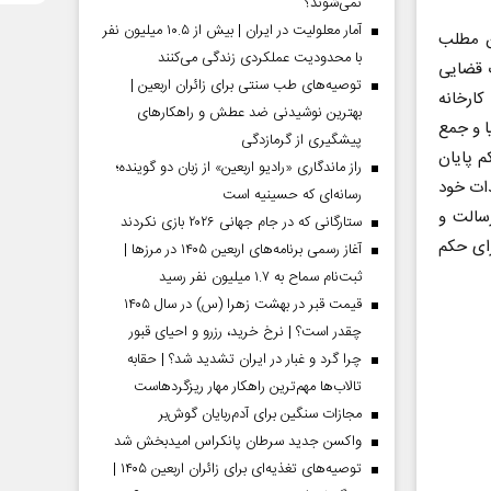
نمی‌شوند؟
آمار معلولیت در ایران | بیش از ۱۰.۵ میلیون نفر
ن مطلب
با محدودیت عملکردی زندگی می‌کنند
 قضایی
توصیه‌های طب سنتی برای زائران اربعین |
ارخانه
بهترین نوشیدنی ضد عطش و راهکارهای
ا و جمع
پیشگیری از گرمازدگی
م پایان
راز ماندگاری «رادیو اربعین» از زبان دو گوینده؛
هدات خود
رسانه‌ای که حسینیه است
سالت و
ستارگانی که در جام جهانی ۲۰۲۶ بازی نکردند
ای حکم
آغاز رسمی برنامه‌های اربعین ۱۴۰۵ در مرز‌ها |
ثبت‌نام سماح به ۱.۷ میلیون نفر رسید
قیمت قبر در بهشت زهرا (س) در سال ۱۴۰۵
چقدر است؟ | نرخ خرید، رزرو و احیای قبور
چرا گرد و غبار در ایران تشدید شد؟ | حقابه
تالاب‌ها مهم‌ترین راهکار مهار ریزگردهاست
مجازات سنگین برای آدم‌ربایان گوش‌بر
واکسن جدید سرطان پانکراس امیدبخش شد
توصیه‌های تغذیه‌ای برای زائران اربعین ۱۴۰۵ |