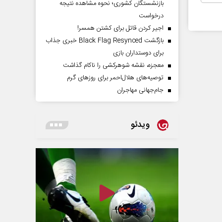
بازنشستگان کشوری؛ نحوه مشاهده نتیجه
درخواست
اجیر کردن قاتل برای کشتن همسر!
بازگشت Black Flag Resynced خبری جذاب
برای دوستداران بازی
معجزه، نقشه شوهرکشی را ناکام گذاشت
توصیه‌های هلال‌احمر برای روز‌های گرم
جام‌جهانی مهاجران
ویدئو