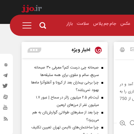
عکس
جام جم پلاس
سلامت
بازار
اخبار ویژه
صبحانه چی درست کنم؟ معرفی ۳۰ صبحانه
سریع، سالم و مقوی برای همه سلیقه‌ها
چرا برخی بیماران بعد از کرونا و آنفلوآنزا ماه‌ها
ت 999 روز به اجرا درمی آمد و در
بهبود نمی‌یابند؟
ری را به
ثبت‌نام ۲.۵ میلیون زائر در سماح | عبور ۱.۷
محیط زیست شهر اراک تحمیل کرده است تعطیل و جمع آوری شود ، اکنون پس ازگذشت بیش از 750
میلیون نفر از مرز‌های اربعین
چرا بعد از سفرهای طولانی گوارش‌تان به هم
می‌ریزد؟
چرا ساختمان‌های ناایمن تهران تعیین تکلیف