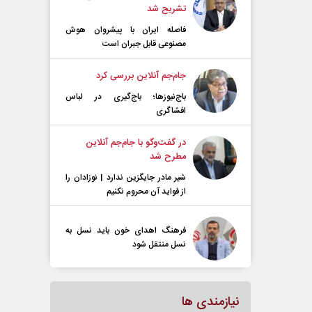
تشریح شد
فاصله ایران با پیشرو‌ان هوش
مصنوعی قابل جبران است
جام‌جم آنلاین بررسی کرد
باج‌نیوزها؛ باج‌گیری در لباس
افشاگری
در گفت‌و‌گو با جام‌جم آنلاین
مطرح شد
شیر مادر جایگزین ندارد | نوزادان را
از فواید آن محروم نکنیم
فرهنگ اهدای خون باید نسل به
نسل منتقل شود
نیازمندی ها