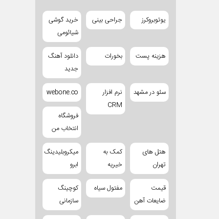
یوتوبروکرز
جراحی بینی
خرید گوشی
شیائومی
هزینه پست
بخورات
دانلود آهنگ
جدید
سئو در مشهد
نرم افزار
webone.co
CRM
فروشگاه
انتخاب من
هتل های
کمک به
میکروبلیدینگ
تهران
خیریه
ابرو
قیمت
مفتول سیاه
کوچینگ
ضایعات آهن
سازمانی