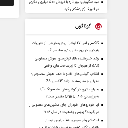
مرد عنکبوتی: روز تازه با فروش ۵۰۰ میلیون دلاری
در آمریکا رکوردشکنی کرد
گوناگون
گلکسی اس ۲۷ اولترا؛ پیش‌نمایشی از تغییرات
بنیادین در پرچمدار بعدی سامسونگ
رشد خیره‌کننده بازار توکن‌های هوش مصنوعی
(AI)؛ از هیجان تا زیرساخت‌های واقعی
انقلاب گوشی‌های تاشو‌ با طعم هوش مصنوعی؛
معرفی و مقایسه خانواده گلکسی Z۸
بحران باتری در گوشی‌های سامسونگ؛ آیا
به‌روزرسانی One UI ۸.۵ مقصر است؟
آیا خودروهای خودران جای ماشین‌های معمولی را
می‌گیرند؟ بررسی وضعیت در سال ۲۰۲۶
استعلام وام ضروری ۷۵ میلیون تومانی
بازنشستگان کشوری؛ نحوه مشاهده نتیجه