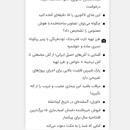
درخواست
این غذای لاکچری را ۱۵ دقیقه‌ای آماده کنید
چگونه می‌توان تصاویر ساخته‌شده با هوش
مصنوعی را تشخیص داد؟
طرز تهیه تارت فلپ‌جک توت‌فرنگی با پنیر ریکوتا؛
دسری ساده و خوشمزه
آشنایی با آش‌های اصیل ایرانی؛ از آش عباسعلی تا
ینی ترامپ؟
پشت‌پرده تهدیدات کوتاه‏‌مدت و
آش ترخینه + خواص و طرز تهیه
ادعا‌های خلاف واقع آمریکا
پارک شیرین قابلیت‌ بالایی برای اجرای پروژهای
تفریحی دارد
 مسائل سیاسی
عباس سلیمی‌نمین - تحلیلگر مسائل سیاسی
رحمت
مراقب باشید این بیماری عجیب و غریب را از کنه
مجل
نگیرید!
خاوران؛ گمشده‌ای در تاریخ کرمانشاه
فروش خیره‌کننده داستان اسباب‌بازی ۵؛ بزرگ‌ترین
افتتاحیه سال برای پیکسار
کتابی که شما را به مکث دعوت می‌کند