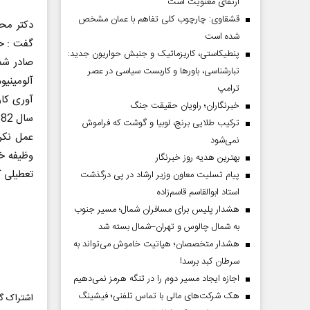
ارتقای معنویت است
قشقاوی: چارچوب کلی تفاهم با عمان مشخص
دکتر مح
شده است
گفت : ح
پنطیکاستی، کاریزماتیک و جنبش حواریون جدید:
صادر شد
تبارشناسی، باور‌ها و کاربست سیاسی در عصر
آلومینیو
ترامپ
آوری کار
خبرنگاران؛ راویان حقیقت جنگ
ترکیب طلایی برنج، لوبیا و گوشت که فراموش
عمل نکر
نمی‌شود
وظیفه خ
بهترین هدیه روز خبرنگار
تعطیلی ک
پیام تسلیت معاون وزیر ارشاد در پی درگذشت
استاد ابوالقاسم قاسم‌زاده
هشدار پلیس برای مسافران شمال؛ مسیر جنوب
به شمال چالوس و تهران–شمال بسته شد
هشدار متخصصان؛ هپاتیت خاموش می‌تواند به
سرطان کبد برسد!
اجازه ایجاد مسیر دوم را در تنگه هرمز نمی‌دهیم
هک شرکت‌های مالی با تماس تلفنی؛ فیشینگ
اشتراک گذ