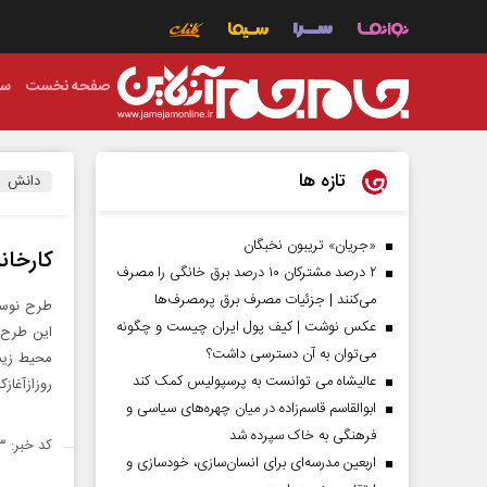
صفحه نخست
سی
تازه ها
دانش
«جریان» تریبون نخبگان
کارخان
۲ درصد مشترکان ۱۰ درصد برق خانگی را مصرف
می‌کنند | جزئیات مصرف برق پرمصرف‌ها
عکس نوشت | کیف پول ایران چیست و چگونه
این طرح ق
می‌توان به آن دسترسی داشت؟
عالیشاه می توانست به پرسپولیس کمک کند
روزازآغازکارفقط 15 درصد پ
ابوالقاسم قاسم‌زاده در میان چهره‌های سیاسی و
فرهنگی به خاک سپرده شد
کد خبر: ۴۱۰۷۳
اربعین مدرسه‌ای برای انسان‌سازی، خودسازی و