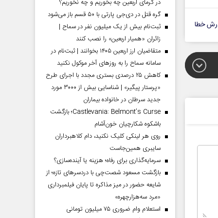
در گرمای اربعین چه بخوریم و چه نخوریم؟
گره قتل در دی‌جی پارتی با ۵۰ قسم باز می‌شود
رش خطا
ثبت‌نام بیش از یک میلیون نفر در سماح |
زائران «همیار اربعین» را نصب کنند
متقاضیان ارز اربعین ۱۴۰۵ بخوانند | ثبت‌نام در
سامانه سماح را به روز‌های آخر موکول نکنید
کاهش ۲۵ درصدی بستری مجدد با اجرای طرح
«پرستار پیگیر» | شناسایی بیش از ۳۰۰۰ مورد
جدید سرطان در خانواده بیماران
Castlevania: Belmont’s Curse؛ بازگشت
باشکوه شکارچیان خون‌آشام
روی هر لینکی کلیک نکنید، دام کلاهبرداران
سایبری همین‌جاست
سرمایه‌گذاری برای رفاه؛ هزینه یا آینده‌سازی؟
بازگشت مسعود شصت‌چی با دردسر‌های تازه؛ از
شایعه حضور در میز مذاکره تا پایان فیلمبرداری
«مرد سه‌هزارچهره»
استعلام وام ضروری ۷۵ میلیون تومانی