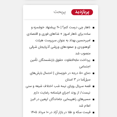
پربازدید
پربحث
ناهار چی درست کنم؟ | ۲۰ پیشنهاد خوشمزه و
ساده برای ناهار امروز + غذاهای فوری و اقتصادی
امیرحسین بهداد به عنوان سرپرست هیئت
کوهنوردی و صعودهای ورزشی آذربایجان شرقی
منصوب شد
پرداخت مابه‌التفاوت حقوق بازنشستگان تأمین
اجتماعی
مردادماه
صفحات نخست روزنامه ها‌ی‌سه‌شنبه ۶ مردادماه
صفحات
دمای ۵۰ درجه در خوزستان | احتمال بارش‌های
سیل‌آسا در ۳ استان
قصه سریال رویای نیمه شب اختلاف شیعه و سنی
نیست/ از روند اجرای فیلمنامه رضایت دارم
مسیر‌های راهپیمایی جاماندگان اربعین در البرز
اعلام شد
قیمت سکه و طلا در بازار آزاد در ۱۰ مرداد ۱۴۰۵