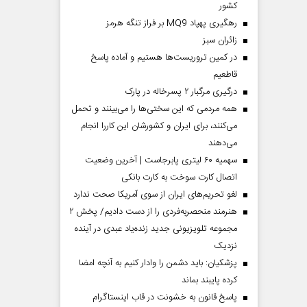
کشور
رهگیری پهپاد MQ9 بر فراز تنگه هرمز
‌زائران سبز
در کمین تروریست‌ها هستیم و آماده پاسخ
قاطعیم
درگیری مرگبار ۲ پسرخاله در پارک
همه مردمی که این سختی‌ها را می‌بینند و تحمل
می‌کنند، برای ایران و کشورشان این کاررا انجام
می‌دهند
سهمیه ۶۰ لیتری پابرجاست | آخرین وضعیت
اتصال کارت سوخت به کارت بانکی
لغو تحریم‌های ایران از سوی آمریکا صحت ندارد
هنرمند منحصر‌به‌فردی را از دست دادیم/ پخش ۲
مجموعه تلویزیونی جدید زنده‌یاد عبدی در آینده
نزدیک
پزشکیان: باید دشمن را وادار کنیم به آنچه امضا
کرده پایبند بماند
پاسخ قانون به خشونت در قاب اینستاگرام