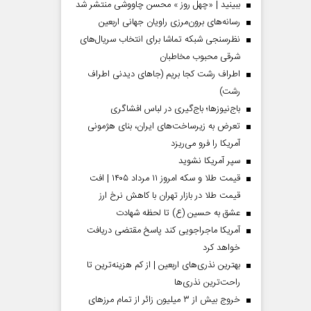
ببینید | «چهل روز » محسن چاووشی منتشر شد
رسانه‌های برون‌مرزی راویان جهانی اربعین
نظرسنجی شبکه تماشا برای انتخاب سریال‌های
شرقی محبوب مخاطبان
اطراف رشت کجا بریم (جاهای دیدنی اطراف
رشت)
باج‌نیوزها؛ باج‌گیری در لباس افشاگری
تعرض به زیرساخت‌های ایران، بنای هژمونی
آمریکا را فرو می‌ریزد
سپر آمریکا نشوید
قیمت طلا و سکه امروز ۱۱ مرداد ۱۴۰۵ | افت
قیمت طلا در بازار تهران با کاهش نرخ ارز
عشق به حسین (ع) تا لحظه شهادت
آمریکا ماجراجویی کند پاسخ مقتضی دریافت
خواهد کرد
بهترین نذری‌های اربعین | از کم هزینه‌ترین تا
راحت‌ترین نذری‌ها
خروج بیش از ۳ میلیون زائر از تمام مرز‌های