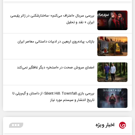
بررسی سریال «اعتراف می‌کنم»؛ ساختارشکنی در ژانر پلیسی
ایران + نقد و تحلیل
بازتاب پیاده‌روی اربعین در ادبیات داستانی معاصر ایران
امضای سروش صحت در «استخر» دیگر غافلگیر نمی‌کند
بررسی بازی Silent Hill: Townfall؛ از داستان و گیم‌پلی تا
تاریخ انتشار و سیستم مورد نیاز
اخبار ویژه