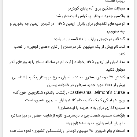
ریزگردهاست
مجازات سنگین برای آدم‌ربایان گوش‌بر
واکسن جدید سرطان پانکراس امیدبخش شد
توصیه‌های تغذیه‌ای برای زائران اربعین ۱۴۰۵ | در گرمای اربعین چه بخوریم و
چه نخوریم؟
گره قتل در دی‌جی پارتی با ۵۰ قسم باز می‌شود
ثبت‌نام بیش از یک میلیون نفر در سماح | زائران «همیار اربعین» را نصب
کنند
متقاضیان ارز اربعین ۱۴۰۵ بخوانند | ثبت‌نام در سامانه سماح را به روز‌های آخر
موکول نکنید
کاهش ۲۵ درصدی بستری مجدد با اجرای طرح «پرستار پیگیر» | شناسایی
بیش از ۳۰۰۰ مورد جدید سرطان در خانواده بیماران
Castlevania: Belmont’s Curse؛ بازگشت باشکوه شکارچیان خون‌آشام
روی هر لینکی کلیک نکنید، دام کلاهبرداران سایبری همین‌جاست
سرمایه‌گذاری برای رفاه؛ هزینه یا آینده‌سازی؟
بازگشت مسعود شصت‌چی با دردسر‌های تازه؛ از شایعه حضور در میز مذاکره
تا پایان فیلمبرداری «مرد سه‌هزارچهره»
استعلام وام ضروری ۷۵ میلیون تومانی بازنشستگان کشوری؛ نحوه مشاهده