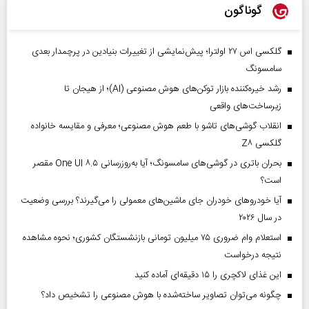
گوناگون
گلکسی اس ۲۷ اولترا؛ پیش‌نمایشی از تغییرات بنیادین در پرچمدار بعدی
سامسونگ
رشد خیره‌کننده بازار توکن‌های هوش مصنوعی (AI)؛ از هیجان تا
زیرساخت‌های واقعی
انقلاب گوشی‌های تاشو‌ با طعم هوش مصنوعی؛ معرفی و مقایسه خانواده
گلکسی Z۸
بحران باتری در گوشی‌های سامسونگ؛ آیا به‌روزرسانی One UI ۸.۵ مقصر
است؟
آیا خودروهای خودران جای ماشین‌های معمولی را می‌گیرند؟ بررسی وضعیت
در سال ۲۰۲۶
استعلام وام ضروری ۷۵ میلیون تومانی بازنشستگان کشوری؛ نحوه مشاهده
نتیجه درخواست
این غذای لاکچری را ۱۵ دقیقه‌ای آماده کنید
چگونه می‌توان تصاویر ساخته‌شده با هوش مصنوعی را تشخیص داد؟