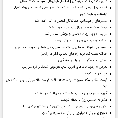
دمای ۵۰ درجه در خوزستان | احتمال بارش‌های سیل‌آسا در ۳ استان
قصه سریال رویای نیمه شب اختلاف شیعه و سنی نیست/ از روند اجرای
فیلمنامه رضایت دارم
مسیر‌های راهپیمایی جاماندگان اربعین در البرز اعلام شد
قیمت سکه و طلا در بازار آزاد در ۱۰ مرداد ۱۴۰۵
ببینید | «چهل روز » محسن چاووشی منتشر شد
رسانه‌های برون‌مرزی راویان جهانی اربعین
نظرسنجی شبکه تماشا برای انتخاب سریال‌های شرقی محبوب مخاطبان
اطراف رشت کجا بریم (جاهای دیدنی اطراف رشت)
باج‌نیوزها؛ باج‌گیری در لباس افشاگری
تعرض به زیرساخت‌های ایران، بنای هژمونی آمریکا را فرو می‌ریزد
سپر آمریکا نشوید
قیمت طلا و سکه امروز ۱۱ مرداد ۱۴۰۵ | افت قیمت طلا در بازار تهران با کاهش
نرخ ارز
آمریکا ماجراجویی کند پاسخ مقتضی دریافت خواهد کرد
عشق به حسین (ع) تا لحظه شهادت
بهترین نذری‌های اربعین | از کم هزینه‌ترین تا راحت‌ترین نذری‌ها
خروج بیش از ۳ میلیون زائر از تمام مرز‌های کشور