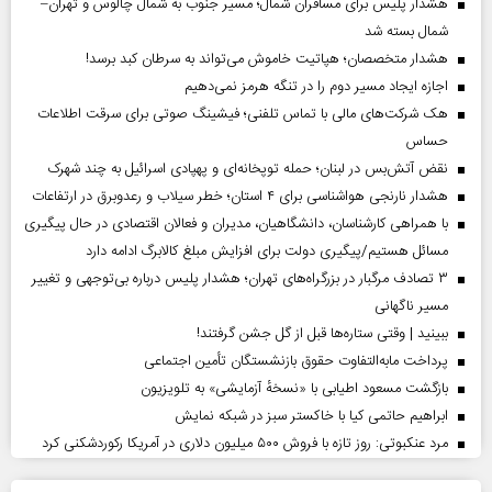
هشدار پلیس برای مسافران شمال؛ مسیر جنوب به شمال چالوس و تهران–
شمال بسته شد
هشدار متخصصان؛ هپاتیت خاموش می‌تواند به سرطان کبد برسد!
اجازه ایجاد مسیر دوم را در تنگه هرمز نمی‌دهیم
هک شرکت‌های مالی با تماس تلفنی؛ فیشینگ صوتی برای سرقت اطلاعات
حساس
نقض آتش‌بس در لبنان؛ حمله توپخانه‌ای و پهپادی اسرائیل به چند شهرک
هشدار نارنجی هواشناسی برای ۴ استان؛ خطر سیلاب و رعدوبرق در ارتفاعات
با همراهی کارشناسان، دانشگاهیان، مدیران و فعالان اقتصادی در حال پیگیری
مسائل هستیم/پیگیری دولت برای افزایش مبلغ کالابرگ ادامه دارد
۳ تصادف مرگبار در بزرگراه‌های تهران؛ هشدار پلیس درباره بی‌توجهی و تغییر
مسیر ناگهانی
ببینید | وقتی ستاره‌ها قبل از گل جشن گرفتند!
پرداخت مابه‌التفاوت حقوق بازنشستگان تأمین اجتماعی
بازگشت مسعود اطیابی با «نسخهٔ آزمایشی» به تلویزیون
ابراهیم حاتمی کیا با خاکستر سبز در شبکه نمایش
مرد عنکبوتی: روز تازه با فروش ۵۰۰ میلیون دلاری در آمریکا رکوردشکنی کرد