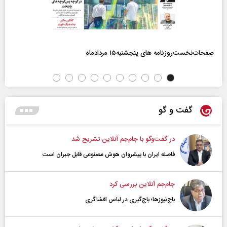
صفحات‌نخست‌روزنامه ها‌ی پنجشنبه‌۱۵ مردادماه
گفت و گو
در گفت‌و‌گو با جام‌جم آنلاین تشریح شد
فاصله ایران با پیشرو‌ان هوش مصنوعی قابل جبران است
جام‌جم آنلاین بررسی کرد
باج‌نیوزها؛ باج‌گیری در لباس افشاگری