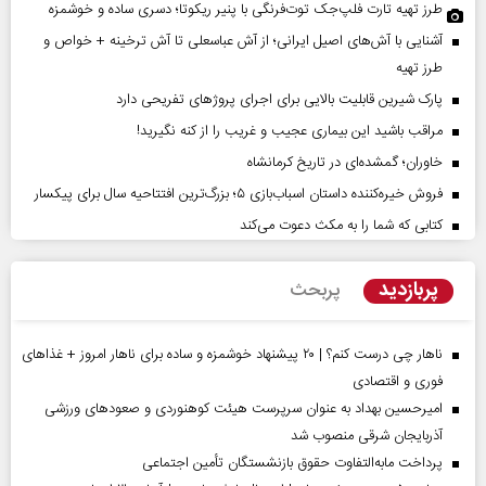
طرز تهیه تارت فلپ‌جک توت‌فرنگی با پنیر ریکوتا؛ دسری ساده و خوشمزه
آشنایی با آش‌های اصیل ایرانی؛ از آش عباسعلی تا آش ترخینه + خواص و
طرز تهیه
پارک شیرین قابلیت‌ بالایی برای اجرای پروژهای تفریحی دارد
مراقب باشید این بیماری عجیب و غریب را از کنه نگیرید!
خاوران؛ گمشده‌ای در تاریخ کرمانشاه
فروش خیره‌کننده داستان اسباب‌بازی ۵؛ بزرگ‌ترین افتتاحیه سال برای پیکسار
کتابی که شما را به مکث دعوت می‌کند
پربازدید
پربحث
ناهار چی درست کنم؟ | ۲۰ پیشنهاد خوشمزه و ساده برای ناهار امروز + غذاهای
فوری و اقتصادی
امیرحسین بهداد به عنوان سرپرست هیئت کوهنوردی و صعودهای ورزشی
آذربایجان شرقی منصوب شد
پرداخت مابه‌التفاوت حقوق بازنشستگان تأمین اجتماعی