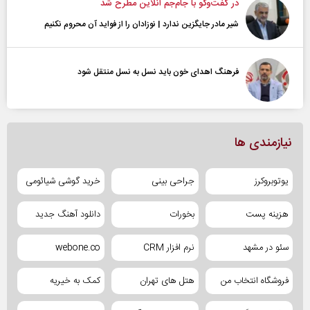
در گفت‌و‌گو با جام‌جم آنلاین مطرح شد
شیر مادر جایگزین ندارد | نوزادان را از فواید آن محروم نکنیم
فرهنگ اهدای خون باید نسل به نسل منتقل شود
نیازمندی ها
یوتوبروکرز
جراحی بینی
خرید گوشی شیائومی
هزینه پست
بخورات
دانلود آهنگ جدید
سئو در مشهد
نرم افزار CRM
webone.co
فروشگاه انتخاب من
هتل های تهران
کمک به خیریه