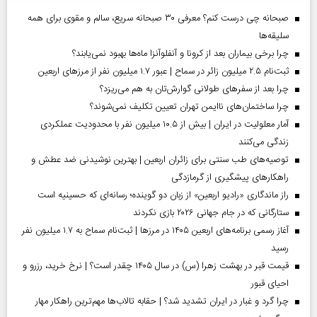
صبحانه چی درست کنم؟ معرفی ۳۰ صبحانه سریع، سالم و مقوی برای همه
سلیقه‌ها
چرا برخی بیماران بعد از کرونا و آنفلوآنزا ماه‌ها بهبود نمی‌یابند؟
ثبت‌نام ۲.۵ میلیون زائر در سماح | عبور ۱.۷ میلیون نفر از مرز‌های اربعین
چرا بعد از سفرهای طولانی گوارش‌تان به هم می‌ریزد؟
چرا ساختمان‌های ناایمن تهران تعیین تکلیف نمی‌شوند؟
آمار معلولیت در ایران | بیش از ۱۰.۵ میلیون نفر با محدودیت عملکردی
زندگی می‌کنند
توصیه‌های طب سنتی برای زائران اربعین | بهترین نوشیدنی ضد عطش و
راهکارهای پیشگیری از گرمازدگی
راز ماندگاری «رادیو اربعین» از زبان دو گوینده؛ رسانه‌ای که حسینیه است
ستارگانی که در جام جهانی ۲۰۲۶ بازی نکردند
آغاز رسمی برنامه‌های اربعین ۱۴۰۵ در مرز‌ها | ثبت‌نام سماح به ۱.۷ میلیون نفر
رسید
قیمت قبر در بهشت زهرا (س) در سال ۱۴۰۵ چقدر است؟ | نرخ خرید، رزرو و
احیای قبور
چرا گرد و غبار در ایران تشدید شد؟ | حقابه تالاب‌ها مهم‌ترین راهکار مهار