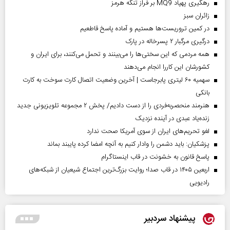
رهگیری پهپاد MQ9 بر فراز تنگه هرمز
‌زائران سبز
در کمین تروریست‌ها هستیم و آماده پاسخ قاطعیم
درگیری مرگبار ۲ پسرخاله در پارک
همه مردمی که این سختی‌ها را می‌بینند و تحمل می‌کنند، برای ایران و
کشورشان این کاررا انجام می‌دهند
سهمیه ۶۰ لیتری پابرجاست | آخرین وضعیت اتصال کارت سوخت به کارت
بانکی
هنرمند منحصر‌به‌فردی را از دست دادیم/ پخش ۲ مجموعه تلویزیونی جدید
زنده‌یاد عبدی در آینده نزدیک
لغو تحریم‌های ایران از سوی آمریکا صحت ندارد
پزشکیان: باید دشمن را وادار کنیم به آنچه امضا کرده پایبند بماند
پاسخ قانون به خشونت در قاب اینستاگرام
اربعین ۱۴۰۵ در قاب صدا؛ روایت بزرگ‌ترین اجتماع شیعیان از شبکه‌های
رادیویی
پیشنهاد سردبیر