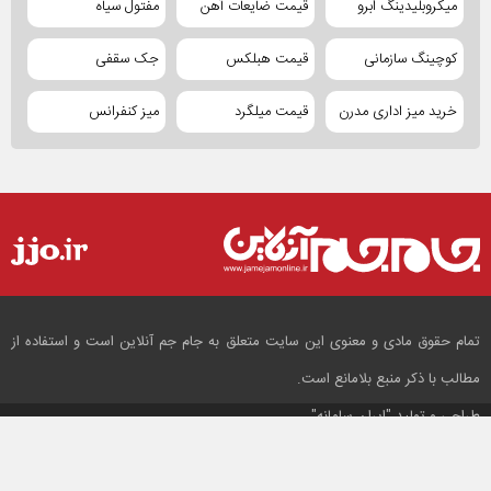
میکروبلیدینگ ابرو
قیمت ضایعات آهن
مفتول سیاه
کوچینگ سازمانی
قیمت هبلکس
جک سقفی
خرید میز اداری مدرن
قیمت میلگرد
میز کنفرانس
تمام حقوق مادی و معنوی این سایت متعلق به جام جم آنلاین است و استفاده از
مطالب با ذکر منبع بلامانع است.
طراحی و تولید
"ایران سامانه"