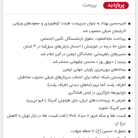
پربازدید
پربحث
امیرحسین بهداد به عنوان سرپرست هیئت کوهنوردی و صعودهای ورزشی
آذربایجان شرقی منصوب شد
پرداخت مابه‌التفاوت حقوق بازنشستگان تأمین اجتماعی
دمای ۵۰ درجه در خوزستان | احتمال بارش‌های سیل‌آسا در ۳ استان
مسیر‌های راهپیمایی جاماندگان اربعین در البرز اعلام شد
ببینید | «چهل روز » محسن چاووشی منتشر شد
رسانه‌های برون‌مرزی راویان جهانی اربعین
نظرسنجی شبکه تماشا برای انتخاب سریال‌های شرقی محبوب مخاطبان
اطراف رشت کجا بریم (جاهای دیدنی اطراف رشت)
باج‌نیوزها؛ باج‌گیری در لباس افشاگری
تعرض به زیرساخت‌های ایران، بنای هژمونی آمریکا را فرو می‌ریزد
سپر آمریکا نشوید
قیمت طلا و سکه امروز ۱۱ مرداد ۱۴۰۵ | افت قیمت طلا در بازار تهران با کاهش
نرخ ارز
عشق به حسین (ع) تا لحظه شهادت