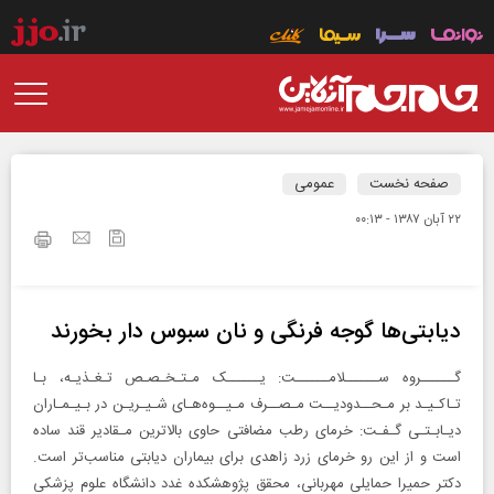
صفحه نخست
عمومی
۲۲ آبان ۱۳۸۷ - ۰۰:۱۳
دیابتی‌ها گوجه فرنگی و نان سبوس دار بخورند
گــــــروه ســــــلامــــــت: یــــــک مـتـخـصـص تـغـذیـه، بـا
تـاکـیـد بر مـحــدودیــت مـصــرف مـیــوه‌هـای شـیـریـن در بـیـمـاران
دیـابـتـی گـفـت: خرمای رطب مضافتی حاوی بالاترین مـقادیر قند ساده
است و از این رو خرمای زرد زاهدی برای بیماران دیابتی مناسب‌تر است.
دکتر حمیرا حمایلی مهربانی، محقق پژوهشکده غدد دانشگاه علوم پزشکی