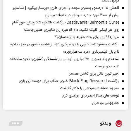
موکول نکنید
کاهش ۲۵ درصدی بستری مجدد با اجرای طرح «پرستار پیگیر» | شناسایی
بیش از ۳۰۰۰ مورد جدید سرطان در خانواده بیماران
Castlevania: Belmont’s Curse؛ بازگشت باشکوه شکارچیان خون‌آشام
روی هر لینکی کلیک نکنید، دام کلاهبرداران سایبری همین‌جاست
سرمایه‌گذاری برای رفاه؛ هزینه یا آینده‌سازی؟
بازگشت مسعود شصت‌چی با دردسر‌های تازه؛ از شایعه حضور در میز مذاکره
تا پایان فیلمبرداری «مرد سه‌هزارچهره»
استعلام وام ضروری ۷۵ میلیون تومانی بازنشستگان کشوری؛ نحوه مشاهده
نتیجه درخواست
اجیر کردن قاتل برای کشتن همسر!
بازگشت Black Flag Resynced خبری جذاب برای دوستداران بازی
معجزه، نقشه شوهرکشی را ناکام گذاشت
توصیه‌های هلال‌احمر برای روز‌های گرم
جام‌جهانی مهاجران
ویدئو