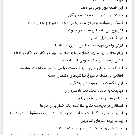
«روحینا» در قاب نمایش
این قطعه بوی وطن می‌دهد
حملات رسانه‌ای علیه شبکه سحر آذری
تشکر از «زمانه» و درخواست پخش مجدد «صبح جمعه با شما»
اگر روح می‌بینید این مطلب را بخوانید!
میانکاله در میان آتش
ارزش واقعی مهره یک میلیون دلاری استقلال!
پیام معاون برون‌مرزی صداوسیما به مناسبت روز خبرنگار؛ خبرنگار در نقطه
تلاقی واقعیت و افکار عمومی ایستاده است
اعتراف رسانه‌های خارجی به شکست ترامپ حاصل مجاهدت رسانه‌های
انقلابی در مقابله با دروغ پراکنی‌های دشمنان است
آوار شکست بر سر موساد و پنتاگون
مهاجرت به کانادا، ترفند باند کلاهبرداری
شنا در مناطق ممنوعه؛ قمار با جان
استقلال در بن‌بست نقل‌وانتقالات؛ زنگ خطر برای آبی‌ها
ادعای جنجالی تلگراف درباره اینفانتینو؛ پرداخت پول به معشوقه از درآمد یوفا
پشت پرده آمارهای تلویزیون
عالیشاه می‌توانست به پرسپولیس کمک کند