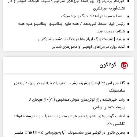
خبرنگار پرس‌تی‌وی زیر حمله نیروهای اسرائیلی؛ شلیک نارنجک صوتی و گاز
اشک‌آور به خبرنگاران
صدا و سیما در امتداد خارگ و چاه مبارک
رئیس فیفا استعفا نمی‌دهد / همه علیه اینفانتینو، اینفانتینو علیه همه
شکاف در بدنه فیفا
ببینید | غنیمت بزرگ ایرانی‌ها در جنگ با دشمن آمریکایی
تردد روان در مرزهای اربعینی و محورهای شمالی
گوناگون
گلکسی اس ۲۷ اولترا؛ پیش‌نمایشی از تغییرات بنیادین در پرچمدار بعدی
سامسونگ
رشد خیره‌کننده بازار توکن‌های هوش مصنوعی (AI)؛ از هیجان تا
زیرساخت‌های واقعی
انقلاب گوشی‌های تاشو‌ با طعم هوش مصنوعی؛ معرفی و مقایسه خانواده
گلکسی Z۸
بحران باتری در گوشی‌های سامسونگ؛ آیا به‌روزرسانی One UI ۸.۵ مقصر