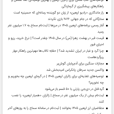
توصیه‌های طب سنتی برای زائران اربعین | بهترین نوشیدنی ضد عطش و
راهکارهای پیشگیری از گرمازدگی
راز ماندگاری «رادیو اربعین» از زبان دو گوینده؛ رسانه‌ای که حسینیه است
ستارگانی که در جام جهانی ۲۰۲۶ بازی نکردند
آغاز رسمی برنامه‌های اربعین ۱۴۰۵ در مرز‌ها | ثبت‌نام سماح به ۱.۷ میلیون نفر
رسید
قیمت قبر در بهشت زهرا (س) در سال ۱۴۰۵ چقدر است؟ | نرخ خرید، رزرو و
احیای قبور
چرا گرد و غبار در ایران تشدید شد؟ | حقابه تالاب‌ها مهم‌ترین راهکار مهار
ریزگردهاست
مجازات سنگین برای آدم‌ربایان گوش‌بر
واکسن جدید سرطان پانکراس امیدبخش شد
توصیه‌های تغذیه‌ای برای زائران اربعین ۱۴۰۵ | در گرمای اربعین چه بخوریم و
چه نخوریم؟
گره قتل در دی‌جی پارتی با ۵۰ قسم باز می‌شود
ثبت‌نام بیش از یک میلیون نفر در سماح | زائران «همیار اربعین» را نصب
کنند
متقاضیان ارز اربعین ۱۴۰۵ بخوانند | ثبت‌نام در سامانه سماح را به روز‌های آخر