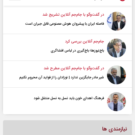
در گفت‌و‌گو با جام‌جم آنلاین تشریح شد
فاصله ایران با پیشرو‌ان هوش مصنوعی قابل جبران است
جام‌جم آنلاین بررسی کرد
باج‌نیوزها؛ باج‌گیری در لباس افشاگری
در گفت‌و‌گو با جام‌جم آنلاین مطرح شد
شیر مادر جایگزین ندارد | نوزادان را از فواید آن محروم نکنیم
فرهنگ اهدای خون باید نسل به نسل منتقل شود
نیازمندی ها