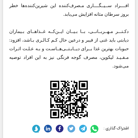
افــــراد ســیــگــــاری مـصرف‌کننده‌ این شیرین‌کننده‌ها خطر
بروز سرطان مثانه افزایش می‌یابد.
دکـتـــر مـهــربــانــی، بــا بـیــان ایــن‌کــه غــذاهــای بـیماران
دیابتی باید غنی از فیبر و درعین حال کـم کـالـری بـاشد، افزود:
حبوبات بهترین غذا بــرای دیــابـتــی‌هــاسـت و بـه عـلـت اثـرات
مـفـیـد لیکوپن، مصرف گوجه فرنگی نیز به این افراد توصیه
می‌شود.
اشتراک گذاری :