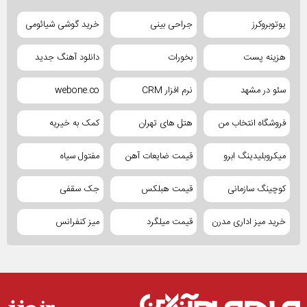
یوتوبروکرز
جراحی بینی
خرید گوشی شیائومی
هزینه پست
بخورات
دانلود آهنگ جدید
سئو در مشهد
نرم افزار CRM
webone.co
فروشگاه انتخاب من
هتل های تهران
کمک به خیریه
میکروبلیدینگ ابرو
قیمت ضایعات آهن
مفتول سیاه
کوچینگ سازمانی
قیمت هبلکس
جک سقفی
خرید میز اداری مدرن
قیمت میلگرد
میز کنفرانس