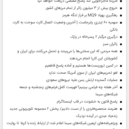
آمریکا ماجراجویی کند پاسخ مقتضی دریافت خواهد کرد
خروج بیش از ۳ میلیون زائر از تمام مرز‌های کشور
رهگیری پهپاد MQ9 بر فراز تنگه هرمز
سهمیه ۶۰ لیتری پابرجاست | آخرین وضعیت اتصال کارت سوخت به کارت
بانکی
درگیری مرگبار ۲ پسرخاله در پارک
‌زائران سبز
همه مردمی که این سختی‌ها را می‌بینند و تحمل می‌کنند، برای ایران و
کشورشان این کاررا انجام می‌دهند
در کمین تروریست‌ها هستیم و آماده پاسخ قاطعیم
لغو تحریم‌های ایران از سوی آمریکا صحت ندارد
عملیات گسترده ارتش یمن علیه نیروهای سعودی
آخر هفته چه فیلمی ببینیم؟ فهرست کامل فیلم‌های پنجشنبه و جمعه
شبکه‌های سیما
پاسخ قانون به خشونت در قاب اینستاگرام
هنرمند منحصر‌به‌فردی را از دست دادیم/ پخش ۲ مجموعه تلویزیونی جدید
زنده‌یاد عبدی در آینده نزدیک
ویژه‌برنامه‌های اربعین شبکه‌های سیما اعلام شد؛ از ارتباط زنده با کربلا تا روایت