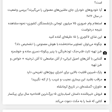
است؟
آیا خودروهای خودران جای ماشین‌های معمولی را می‌گیرند؟ بررسی وضعیت
در سال ۲۰۲۶
استعلام وام ضروری ۷۵ میلیون تومانی بازنشستگان کشوری؛ نحوه مشاهده
نتیجه درخواست
این غذای لاکچری را ۱۵ دقیقه‌ای آماده کنید
چگونه می‌توان تصاویر ساخته‌شده با هوش مصنوعی را تشخیص داد؟
طرز تهیه تارت فلپ‌جک توت‌فرنگی با پنیر ریکوتا؛ دسری ساده و خوشمزه
آشنایی با آش‌های اصیل ایرانی؛ از آش عباسعلی تا آش ترخینه + خواص و
طرز تهیه
پارک شیرین قابلیت‌ بالایی برای اجرای پروژهای تفریحی دارد
مراقب باشید این بیماری عجیب و غریب را از کنه نگیرید!
خاوران؛ گمشده‌ای در تاریخ کرمانشاه
فروش خیره‌کننده داستان اسباب‌بازی ۵؛ بزرگ‌ترین افتتاحیه سال برای پیکسار
کتابی که شما را به مکث دعوت می‌کند