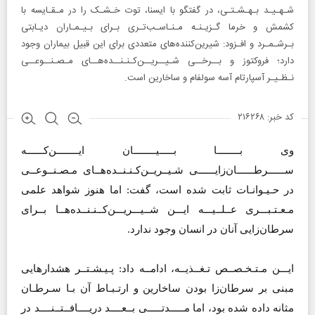
شـهـیـد بـهـشـتـی، در گفتگو با ایسنا، توت خـشـک را در مـقـایسه با
کشمش و خرما گـزیـنـه مـنـاسـب‌تـری بـرای بـیـمـاران دیـابتی
بـرشـمـرد و افـزود: شیرین‌کننده‌های متعددی برای این قبیل بیماران وجود
دارد؛ فروکتوز و بــرخــی شـیــریــن‌کـنـنــده‌هــای مـصـنــوعــی
نـظـیـر آسپارتام آسه سولفام و ساخارین است.
کد خبر: ۲۱۶۲۶۸
وی بــــــــا بـــــیــــــــان ایــــــــن‌کــــــه
ســــــرطــــــان‌زایــــــی شـیــریــن‌کـنـنــده‌هــای مـصـنــوعــی
در حـیـوانـات ثابت شده است، گفت: اما هنوز شواهد علمی
مـعـتـبـــری عــلــیـــه ایـــن شــیـــریـــن‌کــنـنــده‌هــا بــرای
سرطان‌زایی آنان در انسان وجود ندارد.
ایـــن مـتـخـصــص تـغــذیــه، ادامــه داد: پـیـشـتــر هشدارهایی
مبنی بر سرطان‌زا بودن ساخارین و ارتـبـاط آن بـا سـرطـان
مثانه داده شده بود، اما مـــــدتـــــی بــعــــد دریــــافــتــنــــد در