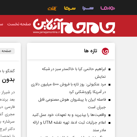
صفحه نخست
سی
تازه ها
صفحه 
ابراهیم حاتمی کیا با خاکستر سبز در شبکه
گفتگو با د
نمایش
بدون ن
مرد عنکبوتی: روز تازه با فروش ۵۰۰ میلیون دلاری
در آمریکا رکوردشکنی کرد
فاصله ایران با پیشرو‌ان هوش مصنوعی قابل
بعد برنده
فارسی در 
جبران است
واقعیت‌ها را بپذیرید و به تعهدات خود عمل کنید
سرشار» ب
اعلام جزئیات ثبت ادعا، تهیه نقشه UTM و ارائه
دکتر ایر
مادر سند
با تحصیل 