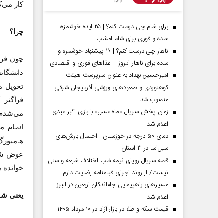
کار می‌ک
برای شام چی درست کنم؟ | ۲۵ ایده خوشمزه،
چرا؟
ساده و فوری برای شام امشب
ناهار چی درست کنم؟ | ۲۰ پیشنهاد خوشمزه و
چون فرز
ساده برای ناهار امروز + غذاهای فوری و اقتصادی
دانشگاه 
امیرحسین بهداد به عنوان سرپرست هیئت
کوهنوردی و صعودهای ورزشی آذربایجان شرقی
تحویل م
منصوب شد
فراگنر 
زمان پخش سریال «ماه عسل» با بازی اکبر عبدی
می‌شدم 
اعلام شد
مردادماه
صفحات نخست روزنامه ها‌ی‌سه‌شنبه ۶ مردادماه
صفحات
انجام م
دمای ۵۰ درجه در خوزستان | احتمال بارش‌های
سیل‌آسا در ۳ استان
عوض شد 
قصه سریال رویای نیمه شب اختلاف شیعه و سنی
خوانده ب
نیست/ از روند اجرای فیلمنامه رضایت دارم
مسیر‌های راهپیمایی جاماندگان اربعین در البرز
یعنی شما
اعلام شد
قیمت سکه و طلا در بازار آزاد در ۱۰ مرداد ۱۴۰۵