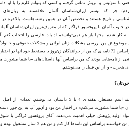
تی با سوئیس و اتریش تماس گرفتم و کسی که بتوانم کارم را با او ادامه
ردم؛ چرا که بیشتر ایران‌شناسان آلمان علاقه‌مند به زبان‌های 
شناسی و تاریخ هستند و تخصص آنان در همین رشته‌هاست. بالاخره در د
در جنوب آلمان با پروفسور فراگنر که از معروف‌ترین ایران‌شناسان آلما
ه کار شدم. منتها باز هم نمی‌توانستم ادبیات فارسی را انتخاب کنم. آ
 موضوع تز ِ‌ من بررسی مشکلات زنان ایرانی و مشکلات حقوقی و خانوادگ
باشد، براساس 72 نامه‌ای که من از خوانندگان زن‌روز با دستخط خود آنها در اختی
شی از نامه‌هایی بودند که من براساس آنها داستان‌های «با شما مشورت م
رابر
از باتلاق انرژی تا بن‌بست ترامپ
حکایت
ی هجرت» و از این قبیل را می‌نوشتم.
نرگس خ
ماعی
رضا سپهوند - سخنگوی کمیسیون انرژی مجلس
خودتان؟
نه. با چند اسم مستعار، هفته‌ای 4 یا 5 داستان می‌نوشتم. تعدادی از 
ن «با شما مشورت می‌کنم» در اختیار من بود و آن‌ور آب به این جور دستخ
واد اولیه پژوهش خیلی اهمیت می‌دهند. آقای پروفسور فراگنر با شوق
بسیار از من خواستند براساس این نامه‌ها کار کنم و من هم 3 س