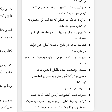
می‌کردند؟
اسرائیل به دنبال تخریب روند صلح و بی‌ثبات
خانم دک
کردن سوریه و غزه است
ناشر کت
ایران و آمریکا در جنگی که عواقب آن محدود به
دو کشور نخواهد ماند
فناوری بومی ایران، برتر از هر سامانه وارداتی در
تاریخ ت
منطقه است
فرمانده نهاجا: در دفاع از ملت ایران جان برکف
خواهیم بود
کتاب دق
خبر ستون اعتماد عمومی و رکن مرجعیت رسانه‌ای
است
ببینید | وضعیت تردد زائران اربعین در مرز
تقریبا ی
خسروی در گفتگو با منوچهر حبیبی استاندار
کرمانشاه
چطور شد
اینترنت بی افسار
امیر سرتیپ اکرمی‌نیا: ارتش کاملا آماده است
همسر من
کارکنان وظیفه فراری برای تعیین تکلیف وضعیت
خدمتی به یگان خدمتی خود مراجعه کنند