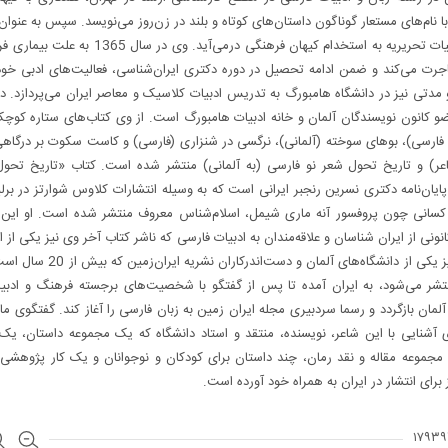
با نام‌های مستعار گوناگون داستان‌های کوتاه و بلند در زن‌روز می‌نویسد. سپس به عنوان 
و عضو هیات تحریریه به استخدام کیهان فرهنگی درمی‌آید. وی در سا
جرت می‌کند و ضمن ادامه تحصیل در دوره دکتری ایران‌شناسی، فعالیت‌های ادبی خود 
مدتی نیز در دانشگاه هامبورگ به تدریس ادبیات کلاسیک و معاصر ایران می‌پردازد. دک
ضو کانون نویسندگان آلمان و خانه ادبیات هامبورگ است. از وی کتاب‌های ستاره کو
 فارسی)، بوهای سوخته (آلمانی)، نرگسی در شنزاری (فارسی) و کاست سکوت بر درگاهی
ر) و تاریخ تحول شعر نو فارسی (به آلمانی) منتشر شده است. کتاب «تاریخ تحول
ایان‌نامه دکتری نسرین رنجبر ایرانی است که به وسیله انتشارات کلاوس شوارتز در برل
ر کسانی چون پروفسور آنه ماری شیمل، اسلام‌شناس معروف منتشر شده است. او این ر
انونی از ایران شناسان و علاقه‌مندان به ادبیات فارسی که ناشر کتاب آخر وی نیز یکی از 
است و نیز یکی از دانشگاه‌های آلمان و دست‌اندرکارا
نتشر می‌شود، به ایران آمده تا پس از گفتگو با شخصیت‌های برجسته فرهنگ و ادبیا
آلمان بازگردد و رسما سردبیری مجله ایران زمین به زبان فارسی را آغاز کند. گفتگوی ما
 آشنایی با این شاعر، نویسنده، منتقد و استاد دانشگاه که یک مجموعه داستان، یک
جموعه مقاله و نقد رمان، چند داستان برای کودکان و نوجوانان و یک کار پژوهشی 
 برای انتشار در ایران به همراه خود آورده است.