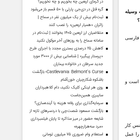
در گرمای اربعین چه بخوریم و چه نخوریم؟
گره قتل در دی‌جی پارتی با ۵۰ قسم باز می‌شود
 وسیله
ثبت‌نام بیش از یک میلیون نفر در سماح |
؟
زائران «همیار اربعین» را نصب کنند
متقاضیان ارز اربعین ۱۴۰۵ بخوانند | ثبت‌نام در
persischen Dichtung Die Entwicklung و به فارسی
سامانه سماح را به روز‌های آخر موکول نکنید
کاهش ۲۵ درصدی بستری مجدد با اجرای طرح
«پرستار پیگیر» | شناسایی بیش از ۳۰۰۰ مورد
جدید سرطان در خانواده بیماران
Castlevania: Belmont’s Curse؛ بازگشت
باشکوه شکارچیان خون‌آشام
اب در فوریه 2006 منتشر شد و در نوامبر 2006 به بازار آمد. الان ماه می‌2008 است و
روی هر لینکی کلیک نکنید، دام کلاهبرداران
سایبری همین‌جاست
سرمایه‌گذاری برای رفاه؛ هزینه یا آینده‌سازی؟
بازگشت مسعود شصت‌چی با دردسر‌های تازه؛ از
شایعه حضور در میز مذاکره تا پایان فیلمبرداری
نس کار
«مرد سه‌هزارچهره»
استعلام وام ضروری ۷۵ میلیون تومانی
 او را عمل