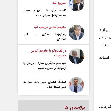
تشریح شد
فاصله ایران با پیشرو‌ان هوش
مصنوعی قابل جبران است
جام‌جم آنلاین بررسی کرد
تقریبا. پهلوی را در 3 ترم و اوستایی را 2 ترم خواندم. 3 ترم هم زبان پشتو خواندم. پس از 3
باج‌نیوزها؛ باج‌گیری در لباس
‌خواهم
افشاگری
 بود.
در گفت‌و‌گو با جام‌جم آنلاین
مطرح شد
ادبیات
شیر مادر جایگزین ندارد | نوزادان را
از فواید آن محروم نکنیم
فرهنگ اهدای خون باید نسل به
نسل منتقل شود
نیازمندی ها
ترهایی