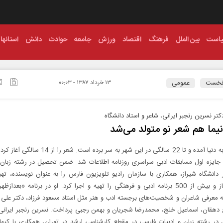
است
بین الملل
فرهنگ
اقتصاد
ورزش
جامعه
حوادث
دانش
استانها
نخست
عمومی
۱۳ خرداد ۱۳۸۷ - ۰۰:۰۳
کتر نسرین رنجبر ایرانی، شاعر و استاد دانشگاه‌
یما هم شعر نو متولد می‌شد
 جایزه اول مسابقات ادبی سراسری روزنامه اطلاعات شد. ضمن تحصیل در رشته زبان 
دانشگاه شیراز، همکاری با سازمان رادیو تلویزیون فارس را به عنوان نویسنده، تهیه
مجری آغاز و بیش از 500 برنامه ادبی و فرهنگی را تهیه و اجرا کرد. او در برنامه «بعدا
ه معرفی شاعران و شخصیت‌های برجسته ادب و هنر مثل استاد مسعود فرزاد، دکتر علی
ج دهقان، اسماعیل خلج، محمدرضا شجریان و بهمن رجبی پرداخت. نسرین رنجبر ایرانی
در رشته زبان و ادبیات فارسی در مقطع کارشناسی ارشد در تهران، همکاری با کیهان