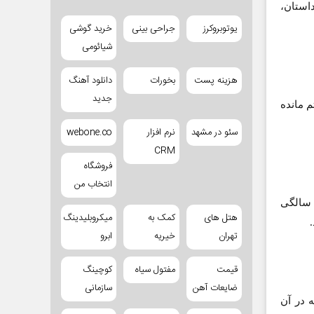
داستان،
یوتوبروکرز
جراحی بینی
خرید گوشی
شیائومی
هزینه پست
بخورات
دانلود آهنگ
جدید
م مانده
سئو در مشهد
نرم افزار
webone.co
CRM
فروشگاه
انتخاب من
گسی در شنزاری». من شعرهایم را جمع نکرده بودم. اولین شعرم را در 14 سالگی
هتل های
کمک به
میکروبلیدینگ
تهران
خیریه
ابرو
قیمت
مفتول سیاه
کوچینگ
ضایعات آهن
سازمانی
 در آن