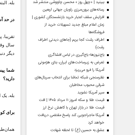
ببینید | «چهل روز » محسن چاووشی منتشر شد
بله. البت
رسانه‌های برون‌مرزی راویان جهانی اربعین
افزایش سقف اعتبار خرید بازنشستگان کشوری |
در حد آ
زمان اعلام مبلغ جدید تسهیلات خرید از
فروشگاه‌ها
اطراف رشت کجا بریم (جاهای دیدنی اطراف
سال وقت
رشت)
دیگر دنب
باج‌نیوزها؛ باج‌گیری در لباس افشاگری
تعرض به زیرساخت‌های ایران، بنای هژمونی
آمریکا را فرو می‌ریزد
شما پیش
نظرسنجی شبکه تماشا برای انتخاب سریال‌های
دارید؟
شرقی محبوب مخاطبان
سپر آمریکا نشوید
بله. یک
قیمت طلا و سکه امروز ۱۱ مرداد ۱۴۰۵ | افت
قیمت طلا در بازار تهران با کاهش نرخ ارز
برای کو
آمریکا ماجراجویی کند پاسخ مقتضی دریافت
خواهد کرد
عشق به حسین (ع) تا لحظه شهادت
همان‌طو