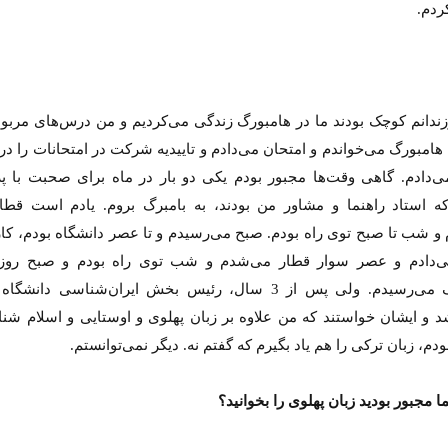
ردم.
ندانم کوچک بودند ما در هامبورگ زندگی می‌کردیم و من درس‌های مربوط
هامبورگ می‌خواندم و امتحان می‌دادم و تاییدیه شرکت در امتحانات را در
ی‌دادم. گاهی وقت‌ها مجبور بودم یکی دو بار در ماه برای صحبت با پ
که استاد راهنما و مشاور من بودند، به بامبرگ بروم. یادم است قطا
و شب تا صبح توی راه بودم. صبح می‌رسیدم و تا عصر دانشگاه بودم، کاره
 نخست روزنامه ها‌ی یکشنبه ۴ مردادماه
صفحات نخست روزنامه ها‌ی شنبه ۳ مردادماه
ی‌دادم و عصر سوار قطار می‌شدم و شب توی راه بودم و صبح روز 
هامبورگ می‌رسیدم. ولی پس از 3 سال، رئیس بخش ایران‌شناسی دانش
و ایشان خواستند که من علاوه بر زبان پهلوی و اوستایی و اسلام شن
ودم، زبان ترکی را هم یاد بگیرم که گفتم نه. دیگر نمی‌توانستم.
 مجبور بودید زبان پهلوی را بخوانید؟