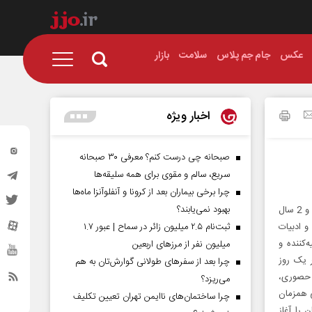
عکس
جام جم پلاس
سلامت
بازار
اخبار ویژه
صبحانه چی درست کنم؟ معرفی ۳۰ صبحانه
سریع، سالم و مقوی برای همه سلیقه‌ها
چرا برخی بیماران بعد از کرونا و آنفلوآنزا ماه‌ها
بهبود نمی‌یابند؟
در شیراز به دنیا آمده و تا 22 سالگی در این شهر به سر برده است. شعر را از 14 سالگی آغاز کرد و 2 سال
و ادبیات
ثبت‌نام ۲.۵ میلیون زائر در سماح | عبور ۱.۷
‌کننده و
میلیون نفر از مرز‌های اربعین
زظهر یک روز
چرا بعد از سفرهای طولانی گوارش‌تان به هم
 حصوری،
می‌ریزد؟
 همزمان
چرا ساختمان‌های ناایمن تهران تعیین تکلیف
 را آغاز