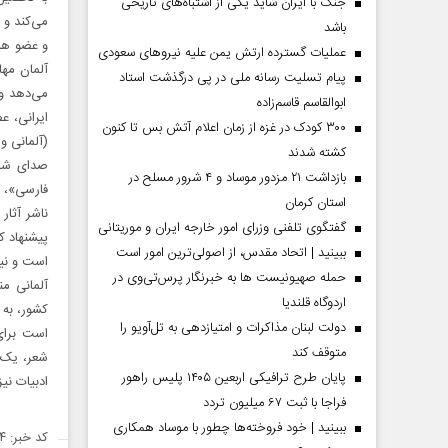
جنگ با ایران شاید یکی از اشتباه‌های تاریخی
می‌کند و 
باشد
عملیات گسترده ارتش یمن علیه نیروهای سعودی
آلمان مها
پیام تسلیت رسانه ملی در پی درگذشت استاد
می‌دهد و 
ابوالقاسم قاسم‌زاده
ایرانی، ع
۳۰۰ کودک در غزه از زمان اعلام آتش بس تا کنون
(آلمانی و
کشته شدند
صدای شاع
بازداشت ۲۱ مزدور موساد و ۴ شرور مسلح در
فارسی»، پ
استان کرمان
ناشر آثا
گفتگوی تلفنی وزرای امور خارجه ایران و موریتانی
پیشنهاد ک
ببینید | اتحاد مقدس، از اصولی‌ترین امور است
حمله صهیونیست ها به خبرنگار پرس‌تی‌وی در
آلمانی م
اردوگاه قلندیا
کشور، به 
دولت لبنان مذاکرات و امتیازدهی به تل‌آویو را
است برای
متوقف کند
شعر، یک م
پایان طرح ترافیکی اربعین ۱۴۰۵ پلیس راهور
ادبیات نیز
فراجا با ثبت ۶۷ میلیون تردد
ببینید | خود فروخته‌ها چطور با موساد همکاری
کد خبر: ۱۷۹۳۹۴