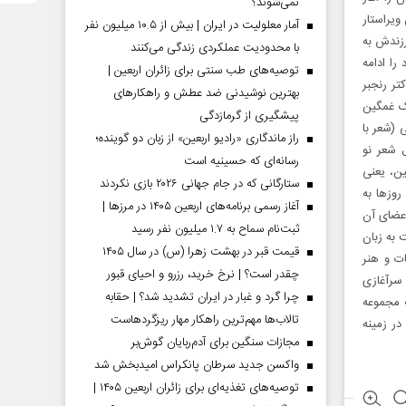
نمی‌شوند؟
ویراستار
آمار معلولیت در ایران | بیش از ۱۰.۵ میلیون نفر
ل 1365 به علت بیماری فرزندش به
با محدودیت عملکردی زندگی می‌کنند
را ادامه
توصیه‌های طب سنتی برای زائران اربعین |
تر رنجبر
بهترین نوشیدنی ضد عطش و راهکارهای
چک غمگین
پیشگیری از گرمازدگی
 (شعر با
راز ماندگاری «رادیو اربعین» از زبان دو گوینده؛
 شعر نو
رسانه‌ای که حسینیه است
ین، یعنی
ستارگانی که در جام جهانی ۲۰۲۶ بازی نکردند
وزها به
آغاز رسمی برنامه‌های اربعین ۱۴۰۵ در مرز‌ها |
اعضای آن
ثبت‌نام سماح به ۱.۷ میلیون نفر رسید
ن نشریه ایران‌زمین که بیش از 20 سال است به زبان
قیمت قبر در بهشت زهرا (س) در سال ۱۴۰۵
ت و هنر
چقدر است؟ | نرخ خرید، رزرو و احیای قبور
 سرآغازی
چرا گرد و غبار در ایران تشدید شد؟ | حقابه
 مجموعه
تالاب‌ها مهم‌ترین راهکار مهار ریزگردهاست
در زمینه
مجازات سنگین برای آدم‌ربایان گوش‌بر
واکسن جدید سرطان پانکراس امیدبخش شد
توصیه‌های تغذیه‌ای برای زائران اربعین ۱۴۰۵ |