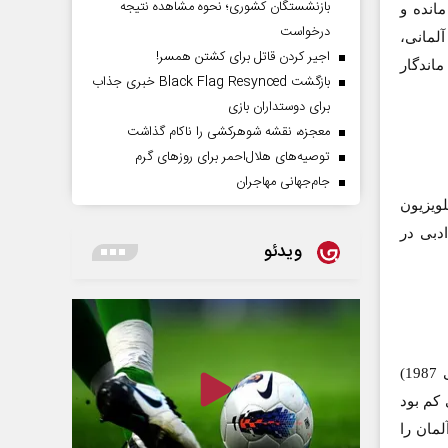
بازنشستگان کشوری؛ نحوه مشاهده نتیجه
سرش باقی مانده و
درخواست
آلمانی،
اجیر کردن قاتل برای کشتن همسر!
ماندگار
بازگشت Black Flag Resynced خبری جذاب
برای دوستداران بازی
معجزه، نقشه شوهرکشی را ناکام گذاشت
توصیه‌های هلال‌احمر برای روز‌های گرم
جام‌جهانی مهاجران
یه کیهان فرهنگی بودم، برای زن‌روز و برنامه کودک کانال 2 تلویزیون
دبی در
ویدئو
بله. تصمیم این بود که درسم را ادامه بدهم. خیلی مشکل بود. سال 1365 (یعنی 1987)
کم بود
لمان را