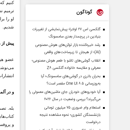
گوناگون
ترمیم نش
او را بر
شدیم.
گلکسی اس ۲۷ اولترا؛ پیش‌نمایشی از تغییرات
بنیادین در پرچمدار بعدی سامسونگ
پیش از ر
رشد خیره‌کننده بازار توکن‌های هوش مصنوعی
(AI)؛ از هیجان تا زیرساخت‌های واقعی
انقلاب گوشی‌های تاشو‌ با طعم هوش مصنوعی؛
معرفی و مقایسه خانواده گلکسی Z۸
می‌نوشت
بحران باتری در گوشی‌های سامسونگ؛ آیا
انتشارات
به‌روزرسانی One UI ۸.۵ مقصر است؟
آیا خودروهای خودران جای ماشین‌های معمولی را
و در آلم
می‌گیرند؟ بررسی وضعیت در سال ۲۰۲۶
استعلام وام ضروری ۷۵ میلیون تومانی
بازنشستگان کشوری؛ نحوه مشاهده نتیجه
کتاب‌ها
درخواست
و پروفسو