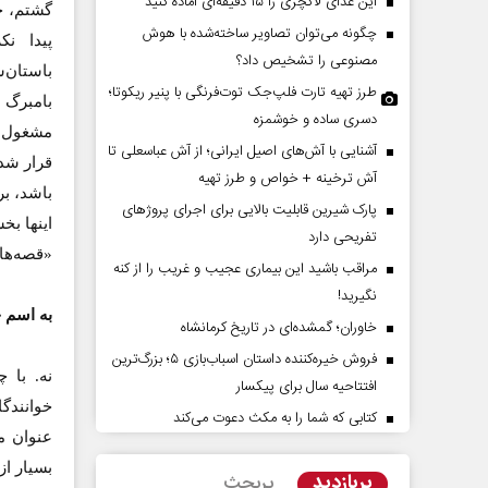
این غذای لاکچری را ۱۵ دقیقه‌ای آماده کنید
گشتم، ح
چگونه می‌توان تصاویر ساخته‌شده با هوش
پیدا نک
مصنوعی را تشخیص داد؟
باستان‌
طرز تهیه تارت فلپ‌جک توت‌فرنگی با پنیر ریکوتا؛
بامبرگ 
دسری ساده و خوشمزه
مشغول ب
آشنایی با آش‌های اصیل ایرانی؛ از آش عباسعلی تا
قرار شد
آش ترخینه + خواص و طرز تهیه
پارک شیرین قابلیت‌ بالایی برای اجرای پروژهای
اینها بخ
پشت‌پرده تهدیدات کوتاه‏‌مدت و
اربعین نماد مقاومت در ب
تفریحی دارد
ادعا‌های خلاف واقع آمریکا
استکبار‌
«قصه‌ها
مراقب باشید این بیماری عجیب و غریب را از کنه
نگیرید!
مین - تحلیلگر مسائل سیاسی
رحمت‌الله نوروزی - عضو کمیسیون اجت
به اسم 
خاوران؛ گمشده‌ای در تاریخ کرمانشاه
مجلس
فروش خیره‌کننده داستان اسباب‌بازی ۵؛ بزرگ‌ترین
افتتاحیه سال برای پیکسار
خوانندگا
کتابی که شما را به مکث دعوت می‌کند
عنوان م
پربازدید
پربحث