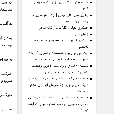
خروج بیش از ۳ میلیون زائر از تمام مرز‌های
که ستاره
کشور
متاسفانه
بهترین نذری‌های اربعین | از کم هزینه‌ترین تا
راحت‌ترین نذری‌ها
به آلما
رهگیری پهپاد MQ9 بر فراز تنگه هرمز
‌زائران سبز
به 2
در کمین تروریست‌ها هستیم و آماده پاسخ
بود، منت
قاطعیم
ثبت‌نام وام اربعین بازنشستگان کشوری آغاز شد |
تسهیلات ۲۰ میلیون تومانی با سود ۵ درصد
به چه ا
سهمیه ۶۰ لیتری پابرجاست | آخرین وضعیت
اتصال کارت سوخت به کارت بانکی
همه مردمی که این سختی‌ها را می‌بینند و تحمل
سرودم و
می‌کنند، برای ایران و کشورشان این کاررا انجام
می‌دهند
«نرگسی 
هنرمند منحصر‌به‌فردی را از دست دادیم/ پخش ۲
مجموعه تلویزیونی جدید زنده‌یاد عبدی در آینده
نه. این
نزدیک