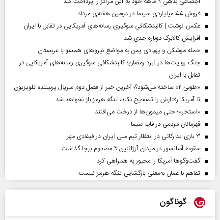
اجتماعی بدهی ۹ ماهه خود به این مراکز را پرداخت کند
فروش 44 میلیاردی سینما در دومین هفته‌ی مرداد
عکس نوشت | کالبدشکافی سوگیری رسانه‌های آمریکایی در تقابل با ایران
افزایش کالابرگ دوباره جدی شد
حمله موشکی و پهپادی یمن به مواضع نیروهای همسو با عربستان
جنگ روایت‌ها در نبرد رمضان؛ کالبدشکافی سوگیری رسانه‌های آمریکایی در
تقابل با ایران
«طوبی ۲» ساخته می‌شود؟؛ آخرین خبر از فصل دوم سریال پربیننده تلویزیون
تا آمریکا رفتارش را تصحیح نکند، تنگه هرمز باز نخواهد شد
«استخر»‌‌؛ حتی میمون‌ها از درخت می‌افتند!
قهرمانان مردمی در قاب سیما
۳ بازی تدارکاتی در انتظار تیم ملی ایران در فیفادی مهر
سقوط آسانسور در میدان آرژانتین ۹ مصدوم برجا گذاشت
گفت‌وگوها آمریکا را مجبور به همراهی کرد
تفاهم با عمان به‌معنی بازگشایی تنگه هرمز نیست
گوناگون