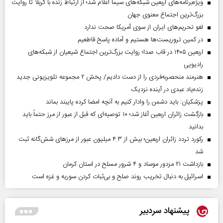
ویژه‌برنامه‌های اربعین شبکه‌های سیما اعلام شد؛ از ارتباط زنده با کربلا تا روایت
بزرگ‌ترین اجتماع معنوی جهان
لغو تحریم‌های ایران از سوی آمریکا صحت ندارد
در کمین تروریست‌ها هستیم و آماده پاسخ قاطعیم
اربعین ۱۴۰۵ در قاب صدا؛ روایت بزرگ‌ترین اجتماع شیعیان از شبکه‌های
رادیویی
هنرمند منحصر‌به‌فردی را از دست دادیم/ پخش ۲ مجموعه تلویزیونی جدید
زنده‌یاد عبدی در آینده نزدیک
پزشکیان: باید دشمن را وادار کنیم به آنچه امضا کرده پایبند بماند
بازگشت زائران اربعین آغاز شد؛ ۱۰ توصیه‌ای که قبل از عبور از مرز حتماً باید
بدانید
رکورد تردد زائران اربعین؛ بیش از ۴.۳ میلیون عبور از مرزهای شش‌گانه ثبت
شد
بازداشت ۲۱ مزدور موساد و ۴ شرور مسلح در استان کرمان
اسرائیل به دنبال تخریب روند صلح و بی‌ثبات کردن سوریه و غزه است
پیشنهاد سردبیر