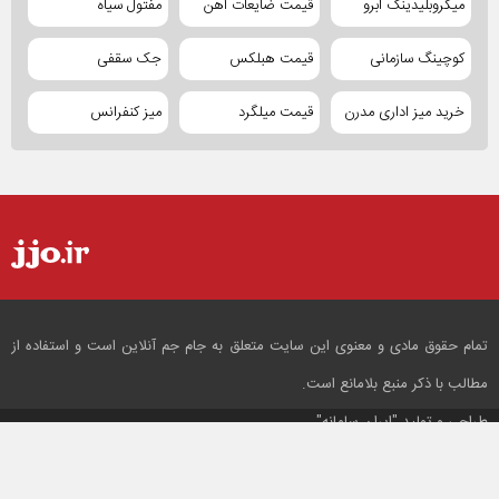
میکروبلیدینگ ابرو
قیمت ضایعات آهن
مفتول سیاه
کوچینگ سازمانی
قیمت هبلکس
جک سقفی
خرید میز اداری مدرن
قیمت میلگرد
میز کنفرانس
تمام حقوق مادی و معنوی این سایت متعلق به جام جم آنلاین است و استفاده از
مطالب با ذکر منبع بلامانع است.
طراحی و تولید
"ایران سامانه"