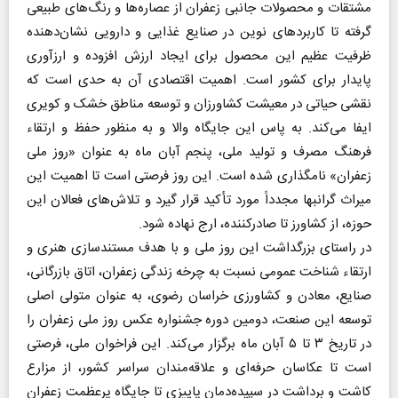
مشتقات و محصولات جانبی زعفران از عصاره‌ها و رنگ‌های طبیعی
گرفته تا کاربرد‌های نوین در صنایع غذایی و دارویی نشان‌دهنده
ظرفیت عظیم این محصول برای ایجاد ارزش افزوده و ارزآوری
پایدار برای کشور است. اهمیت اقتصادی آن به حدی است که
نقشی حیاتی در معیشت کشاورزان و توسعه مناطق خشک و کویری
ایفا می‌کند. به پاس این جایگاه والا و به منظور حفظ و ارتقاء
فرهنگ مصرف و تولید ملی، پنجم آبان ماه به عنوان «روز ملی
زعفران» نامگذاری شده است. این روز فرصتی است تا اهمیت این
میراث گرانبها مجدداً مورد تأکید قرار گیرد و تلاش‌های فعالان این
حوزه، از کشاورز تا صادرکننده، ارج نهاده شود.
در راستای بزرگداشت این روز ملی و با هدف مستندسازی هنری و
ارتقاء شناخت عمومی نسبت به چرخه زندگی زعفران، اتاق بازرگانی،
صنایع، معادن و کشاورزی خراسان رضوی، به عنوان متولی اصلی
توسعه این صنعت، دومین دوره جشنواره عکس روز ملی زعفران را
در تاریخ ۳ تا ۵ آبان ماه برگزار می‌کند. این فراخوان ملی، فرصتی
است تا عکاسان حرفه‌ای و علاقه‌مندان سراسر کشور، از مزارع
کاشت و برداشت در سپیده‌دمان پاییزی تا جایگاه پرعظمت زعفران