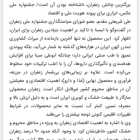
بزرگترین چالش زعفران، ناشناخته بودن آن است/ جشنواره ملی
عکس، ابزاری برای پیوند هویت ملی و اقتصاد
علی شریعتی مقدم، عضو شورای سیاستگذاری جشنواره ملی زعفران
در گفت‌و‌گو با ایسنا با تاکید بر اهمیت بنیادین زعفران برای ایران،
اظهار کرد: این محصول نه تنها آخرین بازمانده از میراث کشاورزی
تمدن کهن ایران در هزاره‌های گذشته به شمار می‌آید، بلکه پیوندی
عمیق با طب سنتی ایرانی دارد؛ چنانکه ابوعلی سینا برای افزایش
هدفمندی و تأثیرگذاری داروها، آن را با اغلب ترکیبات خود مخلوط
می‌کرده است. علاوه بر زیبایی‌های بی‌شمار زعفران در مزرعه،
فرآوری و محصول نهایی (غذا و دارو)، اهمیت اقتصادی و معیشتی
آن در مناطق محروم کشور غیرقابل انکار است. زعفران محصولی
سازگار با طبیعت خشک و کویری ایران است و به دلیل ارزش بالا و
مصرف نسبی کمتر آب نسبت به سایر محصولات، در شرایط
تغییرات اقلیمی کنونی توجه بیشتری را می‌طلبد.
وی با اشاره به اهمیت اقتصادی زعفران به ویژه در مناطق محروم و
خشک کشور، خاطرنشان کرد: با وجود آنکه حدود ۹۰ درصد زعفران
جهان همچنان در ایران تولید می‌شود، ورود ۳۵ کشور دیگر به