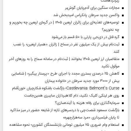
ریزگردهاست
مجازات سنگین برای آدم‌ربایان گوش‌بر
واکسن جدید سرطان پانکراس امیدبخش شد
توصیه‌های تغذیه‌ای برای زائران اربعین ۱۴۰۵ | در گرمای اربعین چه بخوریم و
چه نخوریم؟
گره قتل در دی‌جی پارتی با ۵۰ قسم باز می‌شود
ثبت‌نام بیش از یک میلیون نفر در سماح | زائران «همیار اربعین» را نصب
کنند
متقاضیان ارز اربعین ۱۴۰۵ بخوانند | ثبت‌نام در سامانه سماح را به روز‌های آخر
موکول نکنید
کاهش ۲۵ درصدی بستری مجدد با اجرای طرح «پرستار پیگیر» | شناسایی
بیش از ۳۰۰۰ مورد جدید سرطان در خانواده بیماران
Castlevania: Belmont’s Curse؛ بازگشت باشکوه شکارچیان خون‌آشام
روی هر لینکی کلیک نکنید، دام کلاهبرداران سایبری همین‌جاست
سرمایه‌گذاری برای رفاه؛ هزینه یا آینده‌سازی؟
بازگشت مسعود شصت‌چی با دردسر‌های تازه؛ از شایعه حضور در میز مذاکره
تا پایان فیلمبرداری «مرد سه‌هزارچهره»
استعلام وام ضروری ۷۵ میلیون تومانی بازنشستگان کشوری؛ نحوه مشاهده