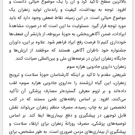
بالاترین سطح تاکید کرد و آن را یک موضوع حیاتی دانست و
افزود: توجه به بهداشت، کیفیت و راندمان تولید زعفران یک
موضوع حیاتی است. در این زمینه، نقاط ضعفی وجود دارد که باید
مورد توجه قرار گیرد. مسئولیت ما این است که در صورت مشاهدهٔ
ایرادات، ضمن آگاهی‌بخشی به حوزهٔ مربوطه، از بازنشر آن ضعف‌ها
خودداری کنیم تا فرصت رفع ایراد فراهم شود. علاوه بر این، داوران
جشنواره خود ناظران آگاهی هستند که موظفند از ارزش‌ها و
جایگاه زعفران ایران در عرصه‌های ملی و بین‌المللی صیانت کنند.
زعفران؛ داروی جادویی هزاره سوم
شریعتی مقدم با تاکید بر اینکه کارشناسان حوزهٔ سلامت و ترویج
زعفران، این گیاه ارزشمند را «داروی جادویی هزاره سوم» لقب
داده‌اند و بر لزوم معرفی گسترده‌تر مصارف پزشکی آن تأکید
می‌کنند، افزود: بر اساس یافته‌های علمی مستند که در کتب
تخصصی نیز به چاپ رسیده، مصرف منظم زعفران می‌تواند نقش
قابل توجهی در پیشگیری و دفع بیماری‌ها ایفا کند. بر اساس
توصیه‌های پزشکی، مصرف روزانهٔ زعفران برای ارتقاء سلامت و
پیشگیری از بیماری‌های مزمن ضروری است. به طور مشخص، برای