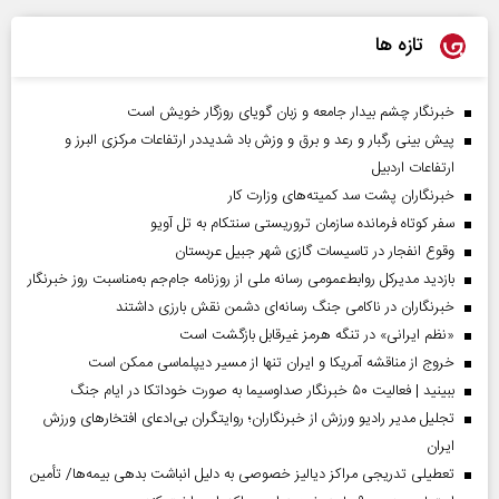
تازه ها
خبرنگار چشم بیدار جامعه و زبان گویای روزگار خویش است
پیش بینی رگبار و رعد و برق و وزش باد شدیددر ارتفاعات مرکزی البرز و
ارتفاعات اردبیل
خبرنگاران پشت سد کمیته‌های وزارت کار
سفر کوتاه فرمانده سازمان تروریستی سنتکام به تل آویو
وقوع انفجار در تاسیسات گازی شهر جبیل عربستان
بازدید مدیرکل روابط‌عمومی رسانه ملی از روزنامه جام‌جم به‌مناسبت روز خبرنگار
خبرنگاران در ناکامی جنگ رسانه‌ای دشمن نقش بارزی داشتند
«نظم ایرانی» در تنگه هرمز غیرقابل بازگشت است
خروج از مناقشه آمریکا و ایران تنها از مسیر دیپلماسی ممکن است
ببینید | فعالیت ۵۰ خبرنگار صداوسیما به صورت خوداتکا در ایام جنگ
تجلیل مدیر رادیو ورزش از خبرنگاران؛ روایتگران بی‌ادعای افتخارهای ورزش
ایران
تعطیلی تدریجی مراکز دیالیز خصوصی به دلیل انباشت بدهی بیمه‌ها/ تأمین