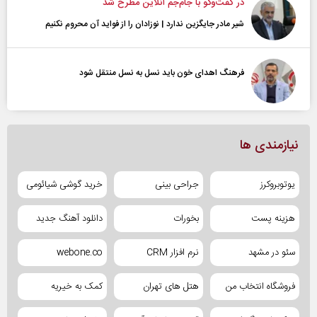
در گفت‌و‌گو با جام‌جم آنلاین مطرح شد
شیر مادر جایگزین ندارد | نوزادان را از فواید آن محروم نکنیم
فرهنگ اهدای خون باید نسل به نسل منتقل شود
نیازمندی ها
یوتوبروکرز
جراحی بینی
خرید گوشی شیائومی
هزینه پست
بخورات
دانلود آهنگ جدید
سئو در مشهد
نرم افزار CRM
webone.co
فروشگاه انتخاب من
هتل های تهران
کمک به خیریه