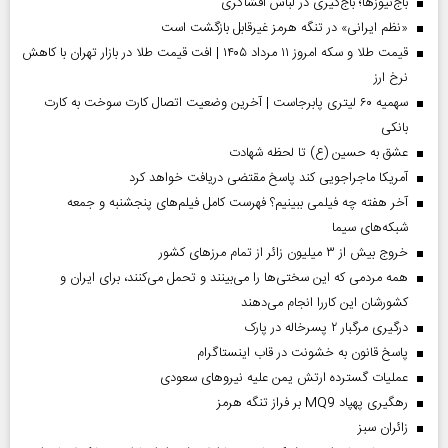
باج‌نیوزها؛ باج‌گیری در لباس افشاگری
«نظم ایرانی» در تنگه هرمز غیرقابل بازگشت است
قیمت طلا و سکه امروز ۱۱ مرداد ۱۴۰۵ | افت قیمت طلا در بازار تهران با کاهش
نرخ ارز
سهمیه ۶۰ لیتری پابرجاست | آخرین وضعیت اتصال کارت سوخت به کارت
بانکی
عشق به حسین (ع) تا لحظه شهادت
آمریکا ماجراجویی کند پاسخ مقتضی دریافت خواهد کرد
آخر هفته چه فیلمی ببینیم؟ فهرست کامل فیلم‌های پنجشنبه و جمعه
شبکه‌های سیما
خروج بیش از ۳ میلیون زائر از تمام مرز‌های کشور
همه مردمی که این سختی‌ها را می‌بینند و تحمل می‌کنند، برای ایران و
کشورشان این کاررا انجام می‌دهند
درگیری مرگبار ۲ پسرخاله در پارک
پاسخ قانون به خشونت در قاب اینستاگرام
عملیات گسترده ارتش یمن علیه نیروهای سعودی
رهگیری پهپاد MQ9 بر فراز تنگه هرمز
‌زائران سبز