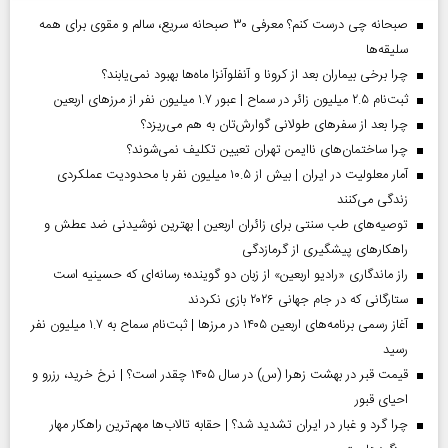
صبحانه چی درست کنم؟ معرفی ۳۰ صبحانه سریع، سالم و مقوی برای همه
سلیقه‌ها
چرا برخی بیماران بعد از کرونا و آنفلوآنزا ماه‌ها بهبود نمی‌یابند؟
ثبت‌نام ۲.۵ میلیون زائر در سماح | عبور ۱.۷ میلیون نفر از مرز‌های اربعین
چرا بعد از سفرهای طولانی گوارش‌تان به هم می‌ریزد؟
چرا ساختمان‌های ناایمن تهران تعیین تکلیف نمی‌شوند؟
آمار معلولیت در ایران | بیش از ۱۰.۵ میلیون نفر با محدودیت عملکردی
زندگی می‌کنند
توصیه‌های طب سنتی برای زائران اربعین | بهترین نوشیدنی ضد عطش و
راهکارهای پیشگیری از گرمازدگی
راز ماندگاری «رادیو اربعین» از زبان دو گوینده؛ رسانه‌ای که حسینیه است
ستارگانی که در جام جهانی ۲۰۲۶ بازی نکردند
آغاز رسمی برنامه‌های اربعین ۱۴۰۵ در مرز‌ها | ثبت‌نام سماح به ۱.۷ میلیون نفر
رسید
قیمت قبر در بهشت زهرا (س) در سال ۱۴۰۵ چقدر است؟ | نرخ خرید، رزرو و
احیای قبور
چرا گرد و غبار در ایران تشدید شد؟ | حقابه تالاب‌ها مهم‌ترین راهکار مهار