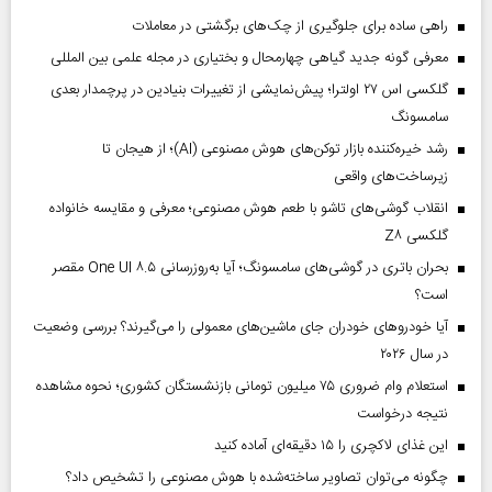
راهی ساده برای جلوگیری از چک‌های برگشتی در معاملات
معرفی گونه جدید گیاهی چهارمحال و بختیاری در مجله علمی بین المللی
گلکسی اس ۲۷ اولترا؛ پیش‌نمایشی از تغییرات بنیادین در پرچمدار بعدی
سامسونگ
رشد خیره‌کننده بازار توکن‌های هوش مصنوعی (AI)؛ از هیجان تا
زیرساخت‌های واقعی
انقلاب گوشی‌های تاشو‌ با طعم هوش مصنوعی؛ معرفی و مقایسه خانواده
گلکسی Z۸
بحران باتری در گوشی‌های سامسونگ؛ آیا به‌روزرسانی One UI ۸.۵ مقصر
است؟
آیا خودروهای خودران جای ماشین‌های معمولی را می‌گیرند؟ بررسی وضعیت
در سال ۲۰۲۶
استعلام وام ضروری ۷۵ میلیون تومانی بازنشستگان کشوری؛ نحوه مشاهده
نتیجه درخواست
این غذای لاکچری را ۱۵ دقیقه‌ای آماده کنید
چگونه می‌توان تصاویر ساخته‌شده با هوش مصنوعی را تشخیص داد؟