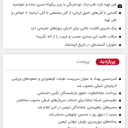
طرز تهیه تارت فلپ‌جک توت‌فرنگی با پنیر ریکوتا؛ دسری ساده و خوشمزه
آشنایی با آش‌های اصیل ایرانی؛ از آش عباسعلی تا آش ترخینه + خواص و
طرز تهیه
پارک شیرین قابلیت‌ بالایی برای اجرای پروژهای تفریحی دارد
مراقب باشید این بیماری عجیب و غریب را از کنه نگیرید!
خاوران؛ گمشده‌ای در تاریخ کرمانشاه
پربازدید
پربحث
امیرحسین بهداد به عنوان سرپرست هیئت کوهنوردی و صعودهای ورزشی
آذربایجان شرقی منصوب شد
پرداخت مابه‌التفاوت حقوق بازنشستگان تأمین اجتماعی
نظرسنجی شبکه تماشا برای انتخاب سریال‌های شرقی محبوب مخاطبان
مسیر‌های راهپیمایی جاماندگان اربعین در البرز اعلام شد
ببینید | «چهل روز » محسن چاووشی منتشر شد
رسانه‌های برون‌مرزی راویان جهانی اربعین