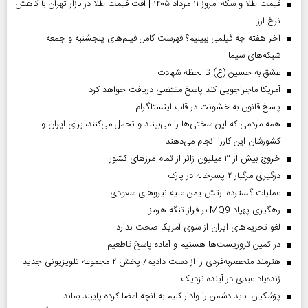
قیمت طلا و سکه امروز ۱۱ مرداد ۱۴۰۵ | افت قیمت طلا در بازار تهران با کاهش
نرخ ارز
آخر هفته چه فیلمی ببینیم؟ فهرست کامل فیلم‌های پنجشنبه و جمعه
شبکه‌های سیما
عشق به حسین (ع) تا لحظه شهادت
آمریکا ماجراجویی کند پاسخ مقتضی دریافت خواهد کرد
پاسخ قانون به خشونت در قاب اینستاگرام
همه مردمی که این سختی‌ها را می‌بینند و تحمل می‌کنند، برای ایران و
کشورشان این کاررا انجام می‌دهند
خروج بیش از ۳ میلیون زائر از تمام مرز‌های کشور
درگیری مرگبار ۲ پسرخاله در پارک
عملیات گسترده ارتش یمن علیه نیروهای سعودی
رهگیری پهپاد MQ9 بر فراز تنگه هرمز
لغو تحریم‌های ایران از سوی آمریکا صحت ندارد
در کمین تروریست‌ها هستیم و آماده پاسخ قاطعیم
هنرمند منحصر‌به‌فردی را از دست دادیم/ پخش ۲ مجموعه تلویزیونی جدید
زنده‌یاد عبدی در آینده نزدیک
پزشکیان: باید دشمن را وادار کنیم به آنچه امضا کرده پایبند بماند