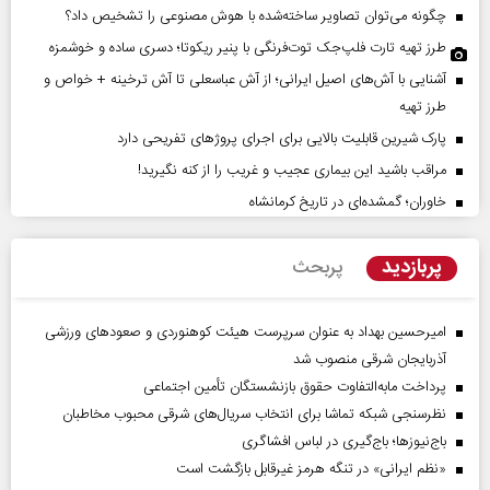
چگونه می‌توان تصاویر ساخته‌شده با هوش مصنوعی را تشخیص داد؟
طرز تهیه تارت فلپ‌جک توت‌فرنگی با پنیر ریکوتا؛ دسری ساده و خوشمزه
آشنایی با آش‌های اصیل ایرانی؛ از آش عباسعلی تا آش ترخینه + خواص و
طرز تهیه
پارک شیرین قابلیت‌ بالایی برای اجرای پروژهای تفریحی دارد
مراقب باشید این بیماری عجیب و غریب را از کنه نگیرید!
خاوران؛ گمشده‌ای در تاریخ کرمانشاه
پربازدید
پربحث
امیرحسین بهداد به عنوان سرپرست هیئت کوهنوردی و صعودهای ورزشی
آذربایجان شرقی منصوب شد
پرداخت مابه‌التفاوت حقوق بازنشستگان تأمین اجتماعی
نظرسنجی شبکه تماشا برای انتخاب سریال‌های شرقی محبوب مخاطبان
باج‌نیوزها؛ باج‌گیری در لباس افشاگری
«نظم ایرانی» در تنگه هرمز غیرقابل بازگشت است