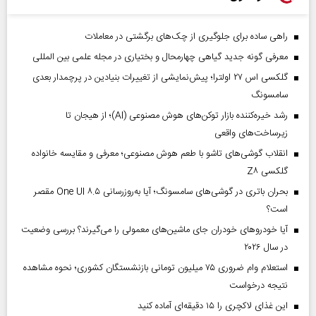
راهی ساده برای جلوگیری از چک‌های برگشتی در معاملات
معرفی گونه جدید گیاهی چهارمحال و بختیاری در مجله علمی بین المللی
گلکسی اس ۲۷ اولترا؛ پیش‌نمایشی از تغییرات بنیادین در پرچمدار بعدی
سامسونگ
رشد خیره‌کننده بازار توکن‌های هوش مصنوعی (AI)؛ از هیجان تا
زیرساخت‌های واقعی
انقلاب گوشی‌های تاشو‌ با طعم هوش مصنوعی؛ معرفی و مقایسه خانواده
گلکسی Z۸
بحران باتری در گوشی‌های سامسونگ؛ آیا به‌روزرسانی One UI ۸.۵ مقصر
است؟
آیا خودروهای خودران جای ماشین‌های معمولی را می‌گیرند؟ بررسی وضعیت
در سال ۲۰۲۶
استعلام وام ضروری ۷۵ میلیون تومانی بازنشستگان کشوری؛ نحوه مشاهده
نتیجه درخواست
این غذای لاکچری را ۱۵ دقیقه‌ای آماده کنید