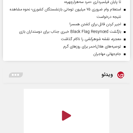
تا پایان فیلمبرداری «مرد سه‌هزارچهره»
استعلام وام ضروری ۷۵ میلیون تومانی بازنشستگان کشوری؛ نحوه مشاهده
نتیجه درخواست
اجیر کردن قاتل برای کشتن همسر!
بازگشت Black Flag Resynced خبری جذاب برای دوستداران بازی
معجزه، نقشه شوهرکشی را ناکام گذاشت
توصیه‌های هلال‌احمر برای روز‌های گرم
جام‌جهانی مهاجران
ویدئو