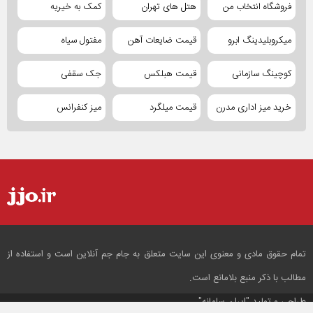
فروشگاه انتخاب من
هتل های تهران
کمک به خیریه
میکروبلیدینگ ابرو
قیمت ضایعات آهن
مفتول سیاه
کوچینگ سازمانی
قیمت هبلکس
جک سقفی
خرید میز اداری مدرن
قیمت میلگرد
میز کنفرانس
تمام حقوق مادی و معنوی این سایت متعلق به جام جم آنلاین است و استفاده از
مطالب با ذکر منبع بلامانع است.
طراحی و تولید
"ایران سامانه"