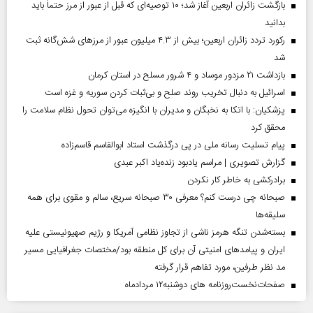
بازگشت زائران اربعین آغاز شد؛ ۱۰ توصیه‌ای که قبل از عبور از مرز حتماً باید
بدانید
رکورد تردد زائران اربعین؛ بیش از ۴.۳ میلیون عبور از مرزهای شش‌گانه ثبت
شد
بازداشت ۲۱ مزدور موساد و ۴ شرور مسلح در استان کرمان
اسرائیل به دنبال تخریب روند صلح و بی‌ثبات کردن سوریه و غزه است
پزشکیان: با اتکا به نخبگان و مدیران با انگیزه می‌توان تحول نظام سلامت را
محقق کرد
پیام تسلیت رسانه ملی در پی درگذشت استاد ابوالقاسم قاسم‌زاده
گزارش تصویری | مراسم یادبود زنده‌یاد اکبر عبدی
برادرکشی به خاطر کار نکردن
صبحانه چی درست کنم؟ معرفی ۳۰ صبحانه سریع، سالم و مقوی برای همه
سلیقه‌ها
بسته‌شدن تنگه هرمز ناشی از تجاوز نظامی آمریکا و رژیم صهیونیستی علیه
ایران و پیامد‌های امنیتی آن برای کل منطقه بود/مختصات جغرافیایی مسیر
مد نظر طرفین، مورد تفاهم قرار گرفته
صفحات‌نخست‌روزنامه ها‌ی دوشنبه‌۱۲ مردادماه