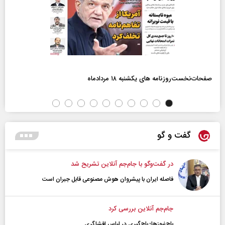
صفحات‌نخست‌روزنامه ها‌ی یکشنبه ۱۸ مردادماه
گفت و گو
در گفت‌و‌گو با جام‌جم آنلاین تشریح شد
فاصله ایران با پیشرو‌ان هوش مصنوعی قابل جبران است
جام‌جم آنلاین بررسی کرد
باج‌نیوزها؛ باج‌گیری در لباس افشاگری