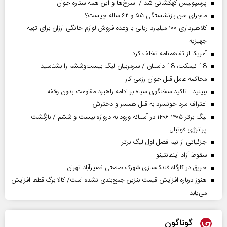
پرسپولیس کهکشانی شد / سرخ‌ها و این همه ستاره جوان
ماجرای سن بازنشستگی ۵۵ و ۶۲ ساله چیست؟
کلاهبرداری ۱۰۰ میلیارد ریالی با وعده فروش لوازم خانگی ارزان برای تهیه
جهیزیه
آمریکا از تفاهم‌نامه تخلف کرد
18 نیمکت، 18 داستان / سرمربیان لیگ بیست‌وششم را بشناسید
محاکمه عامل قتل جوان رزمی کار
ببینید | تاکید سخنگوی سپاه بر ادامه راهبرد مقاومت بدون وقفه
اعتراف مرد خونسرد به قتل همسر و دخترش
لیگ برتر ۱۴۰۵-۱۴۰۶ در آستانه ورود به دروازه بیست و ششم / بازگشت
پرانرژی فوتبال
جزئیاتی از نیم فصل اول لیگ برتر
سقوط آزاد اینفانتینو
حریق در کارگاه فندک‌سازی شهرک صنعتی نصیرآباد تهران
هنوز درباره افزایش قیمت بنزین جمع‌بندی نشده است/ کالا برگ قطعا افزایش
می‌یابد
گوناگون