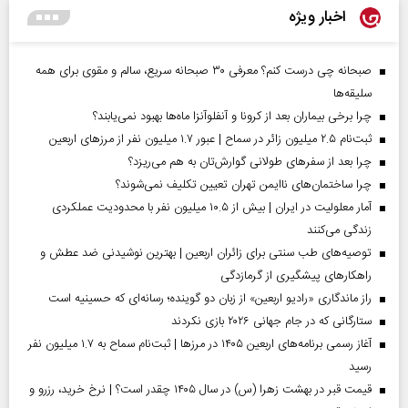
اخبار ویژه
صبحانه چی درست کنم؟ معرفی ۳۰ صبحانه سریع، سالم و مقوی برای همه
سلیقه‌ها
چرا برخی بیماران بعد از کرونا و آنفلوآنزا ماه‌ها بهبود نمی‌یابند؟
ثبت‌نام ۲.۵ میلیون زائر در سماح | عبور ۱.۷ میلیون نفر از مرز‌های اربعین
چرا بعد از سفرهای طولانی گوارش‌تان به هم می‌ریزد؟
چرا ساختمان‌های ناایمن تهران تعیین تکلیف نمی‌شوند؟
آمار معلولیت در ایران | بیش از ۱۰.۵ میلیون نفر با محدودیت عملکردی
زندگی می‌کنند
توصیه‌های طب سنتی برای زائران اربعین | بهترین نوشیدنی ضد عطش و
راهکارهای پیشگیری از گرمازدگی
راز ماندگاری «رادیو اربعین» از زبان دو گوینده؛ رسانه‌ای که حسینیه است
ستارگانی که در جام جهانی ۲۰۲۶ بازی نکردند
آغاز رسمی برنامه‌های اربعین ۱۴۰۵ در مرز‌ها | ثبت‌نام سماح به ۱.۷ میلیون نفر
رسید
قیمت قبر در بهشت زهرا (س) در سال ۱۴۰۵ چقدر است؟ | نرخ خرید، رزرو و