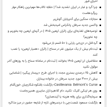
احیای قبور
چرا گرد و غبار در ایران تشدید شد؟ | حقابه تالاب‌ها مهم‌ترین راهکار مهار
ریزگردهاست
مجازات سنگین برای آدم‌ربایان گوش‌بر
واکسن جدید سرطان پانکراس امیدبخش شد
توصیه‌های تغذیه‌ای برای زائران اربعین ۱۴۰۵ | در گرمای اربعین چه بخوریم و
چه نخوریم؟
گره قتل در دی‌جی پارتی با ۵۰ قسم باز می‌شود
ثبت‌نام بیش از یک میلیون نفر در سماح | زائران «همیار اربعین» را نصب
کنند
متقاضیان ارز اربعین ۱۴۰۵ بخوانند | ثبت‌نام در سامانه سماح را به روز‌های آخر
موکول نکنید
کاهش ۲۵ درصدی بستری مجدد با اجرای طرح «پرستار پیگیر» | شناسایی
بیش از ۳۰۰۰ مورد جدید سرطان در خانواده بیماران
Castlevania: Belmont’s Curse؛ بازگشت باشکوه شکارچیان خون‌آشام
روی هر لینکی کلیک نکنید، دام کلاهبرداران سایبری همین‌جاست
سرمایه‌گذاری برای رفاه؛ هزینه یا آینده‌سازی؟
بازگشت مسعود شصت‌چی با دردسر‌های تازه؛ از شایعه حضور در میز مذاکره