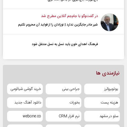
در گفت‌و‌گو با جام‌جم آنلاین مطرح شد
شیر مادر جایگزین ندارد | نوزادان را از فواید آن محروم نکنیم
فرهنگ اهدای خون باید نسل به نسل منتقل شود
نیازمندی ها
یوتوبروکرز
جراحی بینی
خرید گوشی شیائومی
هزینه پست
بخورات
دانلود آهنگ جدید
سئو در مشهد
نرم افزار CRM
webone.co