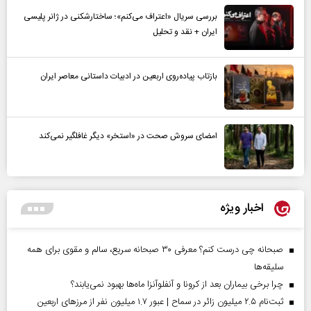
بررسی سریال «اعتراف می‌کنم»؛ ساختارشکنی در ژانر پلیسی
ایران + نقد و تحلیل
بازتاب پیاده‌روی اربعین در ادبیات داستانی معاصر ایران
امضای سروش صحت در «استخر» دیگر غافلگیر نمی‌کند
اخبار ویژه
صبحانه چی درست کنم؟ معرفی ۳۰ صبحانه سریع، سالم و مقوی برای همه
سلیقه‌ها
چرا برخی بیماران بعد از کرونا و آنفلوآنزا ماه‌ها بهبود نمی‌یابند؟
ثبت‌نام ۲.۵ میلیون زائر در سماح | عبور ۱.۷ میلیون نفر از مرز‌های اربعین