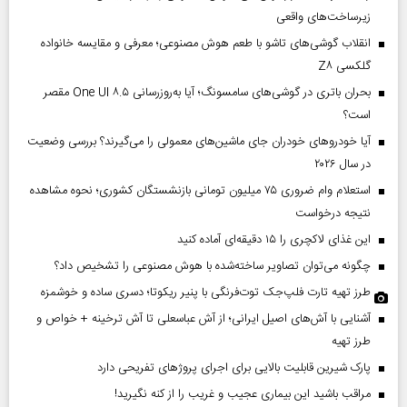
زیرساخت‌های واقعی
انقلاب گوشی‌های تاشو‌ با طعم هوش مصنوعی؛ معرفی و مقایسه خانواده
گلکسی Z۸
بحران باتری در گوشی‌های سامسونگ؛ آیا به‌روزرسانی One UI ۸.۵ مقصر
است؟
آیا خودروهای خودران جای ماشین‌های معمولی را می‌گیرند؟ بررسی وضعیت
در سال ۲۰۲۶
استعلام وام ضروری ۷۵ میلیون تومانی بازنشستگان کشوری؛ نحوه مشاهده
نتیجه درخواست
این غذای لاکچری را ۱۵ دقیقه‌ای آماده کنید
چگونه می‌توان تصاویر ساخته‌شده با هوش مصنوعی را تشخیص داد؟
طرز تهیه تارت فلپ‌جک توت‌فرنگی با پنیر ریکوتا؛ دسری ساده و خوشمزه
آشنایی با آش‌های اصیل ایرانی؛ از آش عباسعلی تا آش ترخینه + خواص و
طرز تهیه
پارک شیرین قابلیت‌ بالایی برای اجرای پروژهای تفریحی دارد
مراقب باشید این بیماری عجیب و غریب را از کنه نگیرید!