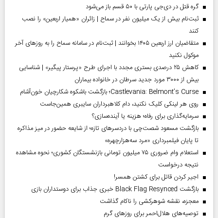
گره قتل در دی‌جی پارتی با ۵۰ قسم باز می‌شود
ثبت‌نام بیش از یک میلیون نفر در سماح | زائران «همیار اربعین» را نصب
کنند
متقاضیان ارز اربعین ۱۴۰۵ بخوانند | ثبت‌نام در سامانه سماح را به روز‌های آخر
موکول نکنید
کاهش ۲۵ درصدی بستری مجدد با اجرای طرح «پرستار پیگیر» | شناسایی
بیش از ۳۰۰۰ مورد جدید سرطان در خانواده بیماران
Castlevania: Belmont’s Curse؛ بازگشت باشکوه شکارچیان خون‌آشام
روی هر لینکی کلیک نکنید، دام کلاهبرداران سایبری همین‌جاست
سرمایه‌گذاری برای رفاه؛ هزینه یا آینده‌سازی؟
بازگشت مسعود شصت‌چی با دردسر‌های تازه؛ از شایعه حضور در میز مذاکره
تا پایان فیلمبرداری «مرد سه‌هزارچهره»
استعلام وام ضروری ۷۵ میلیون تومانی بازنشستگان کشوری؛ نحوه مشاهده
نتیجه درخواست
اجیر کردن قاتل برای کشتن همسر!
بازگشت Black Flag Resynced خبری جذاب برای دوستداران بازی
معجزه، نقشه شوهرکشی را ناکام گذاشت
توصیه‌های هلال‌احمر برای روز‌های گرم