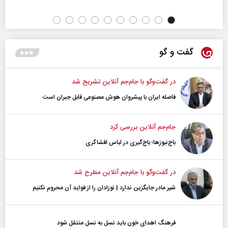
گفت و گو
در گفت‌و‌گو با جام‌جم آنلاین تشریح شد
فاصله ایران با پیشرو‌ان هوش مصنوعی قابل جبران است
جام‌جم آنلاین بررسی کرد
باج‌نیوزها؛ باج‌گیری در لباس افشاگری
در گفت‌و‌گو با جام‌جم آنلاین مطرح شد
شیر مادر جایگزین ندارد | نوزادان را از فواید آن محروم نکنیم
فرهنگ اهدای خون باید نسل به نسل منتقل شود