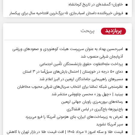
خاوران؛ گمشده‌ای در تاریخ کرمانشاه
فروش خیره‌کننده داستان اسباب‌بازی ۵؛ بزرگ‌ترین افتتاحیه سال برای پیکسار
پربازدید
پربحث
امیرحسین بهداد به عنوان سرپرست هیئت کوهنوردی و صعودهای ورزشی
آذربایجان شرقی منصوب شد
پرداخت مابه‌التفاوت حقوق بازنشستگان تأمین اجتماعی
دمای ۵۰ درجه در خوزستان | احتمال بارش‌های سیل‌آسا در ۳ استان
مسیر‌های راهپیمایی جاماندگان اربعین در البرز اعلام شد
نظرسنجی شبکه تماشا برای انتخاب سریال‌های شرقی محبوب مخاطبان
ببینید | «چهل روز » محسن چاووشی منتشر شد
رسانه‌های برون‌مرزی راویان جهانی اربعین
باج‌نیوزها؛ باج‌گیری در لباس افشاگری
تعرض به زیرساخت‌های ایران، بنای هژمونی آمریکا را فرو می‌ریزد
سپر آمریکا نشوید
قیمت طلا و سکه امروز ۱۱ مرداد ۱۴۰۵ | افت قیمت طلا در بازار تهران با کاهش