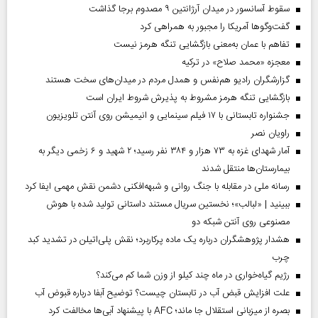
سقوط آسانسور در میدان آرژانتین ۹ مصدوم برجا گذاشت
گفت‌وگوها آمریکا را مجبور به همراهی کرد
تفاهم با عمان به‌معنی بازگشایی تنگه هرمز نیست
معجزه «محمد صلاح» در ترکیه
گزارشگران رادیو هم‌نفس و همدل مردم در میدان‌های سخت هستند
بازگشایی تنگه هرمز مشروط به پذیرش شروط ایران است
جشنواره تابستانی با ۱۷ فیلم سینمایی و انیمیشن روی آنتن تلویزیون
راویان نصر
آمار شهدای غزه به ۷۳ هزار و ۳۸۴ نفر رسید؛ ۲ شهید و ۶ زخمی دیگر به
بیمارستان‌ها منتقل شدند
رسانه ملی در مقابله با جنگ روانی و شبهه‌افکنی دشمن نقش مهمی ایفا کرد
ببینید | «لبالب»؛ نخستین سریال مستند داستانی تولید شده با هوش
مصنوعی روی آنتن شبکه دو
هشدار پژوهشگران درباره یک ماده پرکاربرد؛ نقش پلی‌اتیلن در تشدید کبد
چرب
رژیم گیاه‌خواری در ماه چند کیلو از وزن شما کم می‌کند؟
علت افزایش قبض آب در تابستان چیست؟ توضیح آبفا درباره قبوض آب
بصره از میزبانی استقلال جا ماند؛ AFC با پیشنهاد آبی‌ها مخالفت کرد