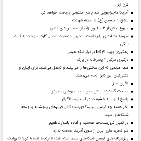
نرخ ارز
آمریکا ماجراجویی کند پاسخ مقتضی دریافت خواهد کرد
عشق به حسین (ع) تا لحظه شهادت
خروج بیش از ۳ میلیون زائر از تمام مرز‌های کشور
سهمیه ۶۰ لیتری پابرجاست | آخرین وضعیت اتصال کارت سوخت به کارت
بانکی
رهگیری پهپاد MQ9 بر فراز تنگه هرمز
درگیری مرگبار ۲ پسرخاله در پارک
همه مردمی که این سختی‌ها را می‌بینند و تحمل می‌کنند، برای ایران و
کشورشان این کاررا انجام می‌دهند
‌زائران سبز
عملیات گسترده ارتش یمن علیه نیروهای سعودی
پاسخ قانون به خشونت در قاب اینستاگرام
آخر هفته چه فیلمی ببینیم؟ فهرست کامل فیلم‌های پنجشنبه و جمعه
شبکه‌های سیما
در کمین تروریست‌ها هستیم و آماده پاسخ قاطعیم
لغو تحریم‌های ایران از سوی آمریکا صحت ندارد
ویژه‌برنامه‌های اربعین شبکه‌های سیما اعلام شد؛ از ارتباط زنده با کربلا تا روایت