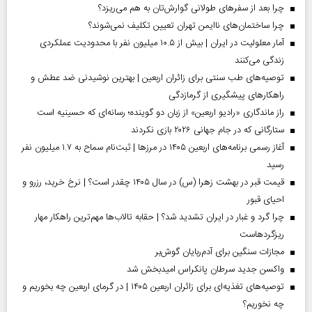
چرا بعد از سفرهای طولانی گوارش‌تان به هم می‌ریزد؟
چرا ساختمان‌های ناایمن تهران تعیین تکلیف نمی‌شوند؟
آمار معلولیت در ایران | بیش از ۱۰.۵ میلیون نفر با محدودیت عملکردی
زندگی می‌کنند
توصیه‌های طب سنتی برای زائران اربعین | بهترین نوشیدنی ضد عطش و
راهکارهای پیشگیری از گرمازدگی
راز ماندگاری «رادیو اربعین» از زبان دو گوینده؛ رسانه‌ای که حسینیه است
ستارگانی که در جام جهانی ۲۰۲۶ بازی نکردند
آغاز رسمی برنامه‌های اربعین ۱۴۰۵ در مرز‌ها | ثبت‌نام سماح به ۱.۷ میلیون نفر
رسید
قیمت قبر در بهشت زهرا (س) در سال ۱۴۰۵ چقدر است؟ | نرخ خرید، رزرو و
احیای قبور
چرا گرد و غبار در ایران تشدید شد؟ | حقابه تالاب‌ها مهم‌ترین راهکار مهار
ریزگردهاست
مجازات سنگین برای آدم‌ربایان گوش‌بر
واکسن جدید سرطان پانکراس امیدبخش شد
توصیه‌های تغذیه‌ای برای زائران اربعین ۱۴۰۵ | در گرمای اربعین چه بخوریم و
چه نخوریم؟