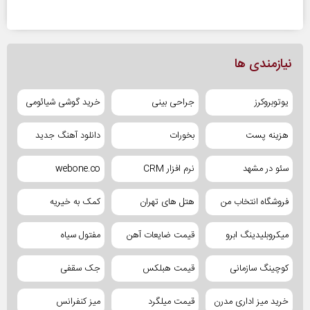
نیازمندی ها
یوتوبروکرز
جراحی بینی
خرید گوشی شیائومی
هزینه پست
بخورات
دانلود آهنگ جدید
سئو در مشهد
نرم افزار CRM
webone.co
فروشگاه انتخاب من
هتل های تهران
کمک به خیریه
میکروبلیدینگ ابرو
قیمت ضایعات آهن
مفتول سیاه
کوچینگ سازمانی
قیمت هبلکس
جک سقفی
خرید میز اداری مدرن
قیمت میلگرد
میز کنفرانس