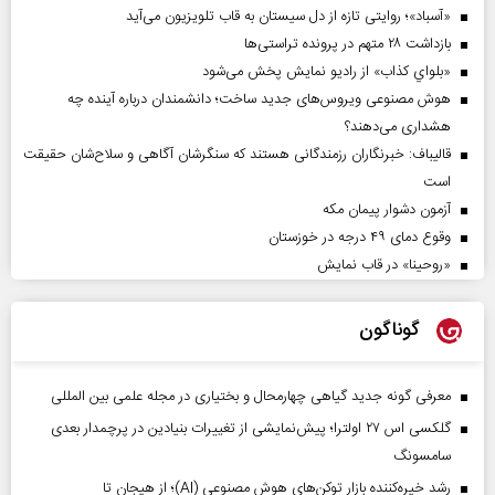
«آسباد»؛ روایتی تازه از دل سیستان به قاب تلویزیون می‌آید
بازداشت ۲۸ متهم در پرونده تراستی‌ها
«بلواي کذاب» از رادیو نمایش پخش می‌شود
هوش مصنوعی ویروس‌های جدید ساخت؛ دانشمندان درباره آینده چه
هشداری می‌دهند؟
قالیباف: خبرنگاران رزمندگانی هستند که سنگرشان آگاهی و سلاح‌شان حقیقت
است
آزمون دشوار پیمان مکه
وقوع دمای ۴۹ درجه در خوزستان
«روحینا» در قاب نمایش
گوناگون
معرفی گونه جدید گیاهی چهارمحال و بختیاری در مجله علمی بین المللی
گلکسی اس ۲۷ اولترا؛ پیش‌نمایشی از تغییرات بنیادین در پرچمدار بعدی
سامسونگ
رشد خیره‌کننده بازار توکن‌های هوش مصنوعی (AI)؛ از هیجان تا