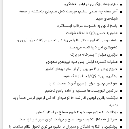
باج‌نیوزها؛ باج‌گیری در لباس افشاگری
آخر هفته چه فیلمی ببینیم؟ فهرست کامل فیلم‌های پنجشنبه و جمعه
شبکه‌های سیما
پاسخ قانون به خشونت در قاب اینستاگرام
عشق به حسین (ع) تا لحظه شهادت
همه مردمی که این سختی‌ها را می‌بینند و تحمل می‌کنند، برای ایران و
کشورشان این کاررا انجام می‌دهند
درگیری مرگبار ۲ پسرخاله در پارک
عملیات گسترده ارتش یمن علیه نیروهای سعودی
خروج بیش از ۳ میلیون زائر از تمام مرز‌های کشور
رهگیری پهپاد MQ9 بر فراز تنگه هرمز
لغو تحریم‌های ایران از سوی آمریکا صحت ندارد
در کمین تروریست‌ها هستیم و آماده پاسخ قاطعیم
بازگشت زائران اربعین آغاز شد؛ ۱۰ توصیه‌ای که قبل از عبور از مرز حتماً باید
بدانید
بازداشت ۲۱ مزدور موساد و ۴ شرور مسلح در استان کرمان
اسرائیل به دنبال تخریب روند صلح و بی‌ثبات کردن سوریه و غزه است
پزشکیان: با اتکا به نخبگان و مدیران با انگیزه می‌توان تحول نظام سلامت را