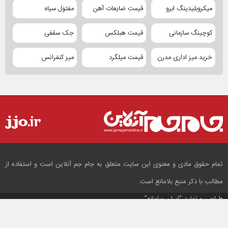
میکروبلیدینگ ابرو
قیمت ضایعات آهن
مفتول سیاه
کوچینگ سازمانی
قیمت هبلکس
جک سقفی
خرید میز اداری مدرن
قیمت میلگرد
میز کنفرانس
تمام حقوق مادی و معنوی این سایت متعلق به جام جم آنلاین است و استفاده از
مطالب با ذکر منبع بلامانع است.
طراحی و تولید
"ایران سامانه"