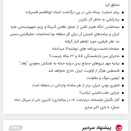
محقق کرد
پیام تسلیت رسانه ملی در پی درگذشت استاد ابوالقاسم قاسم‌زاده
برادرکشی به خاطر کار نکردن
بسته‌شدن تنگه هرمز ناشی از تجاوز نظامی آمریکا و رژیم صهیونیستی علیه
ایران و پیامد‌های امنیتی آن برای کل منطقه بود/مختصات جغرافیایی مسیر
مد نظر طرفین، مورد تفاهم قرار گرفته
صفحات‌نخست‌روزنامه ها‌ی دوشنبه‌۱۲ مردادماه
ماجرای سن بازنشستگی ۵۵ و ۶۲ ساله چیست؟
بیانیه مهم نیروهای مسلح یمن درباره حمله به نفتکش سعودی "وفاء"
فلسطین هرگز از اولویت ایران خارج نخواهد شد
اربعین سوگ و مقاومت
فناوری بومی ایران، برتر از هر سامانه وارداتی در منطقه است
چرایی عقب‌نشینی ترامپ؟
آغاز نگارش فیلمنامه «پایتخت ۸» در سالجاری/ آخرین خبر از سریال «ماه
عسل» با بازی اکبر عبدی
پیشنهاد سردبیر