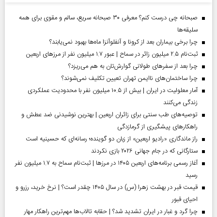
صبحانه چی درست کنم؟ معرفی ۳۰ صبحانه سریع، سالم و مقوی برای همه
سلیقه‌ها
چرا برخی بیماران بعد از کرونا و آنفلوآنزا ماه‌ها بهبود نمی‌یابند؟
ثبت‌نام ۲.۵ میلیون زائر در سماح | عبور ۱.۷ میلیون نفر از مرز‌های اربعین
چرا بعد از سفرهای طولانی گوارش‌تان به هم می‌ریزد؟
چرا ساختمان‌های ناایمن تهران تعیین تکلیف نمی‌شوند؟
آمار معلولیت در ایران | بیش از ۱۰.۵ میلیون نفر با محدودیت عملکردی
زندگی می‌کنند
توصیه‌های طب سنتی برای زائران اربعین | بهترین نوشیدنی ضد عطش و
راهکارهای پیشگیری از گرمازدگی
راز ماندگاری «رادیو اربعین» از زبان دو گوینده؛ رسانه‌ای که حسینیه است
ستارگانی که در جام جهانی ۲۰۲۶ بازی نکردند
آغاز رسمی برنامه‌های اربعین ۱۴۰۵ در مرز‌ها | ثبت‌نام سماح به ۱.۷ میلیون نفر
رسید
قیمت قبر در بهشت زهرا (س) در سال ۱۴۰۵ چقدر است؟ | نرخ خرید، رزرو و
احیای قبور
چرا گرد و غبار در ایران تشدید شد؟ | حقابه تالاب‌ها مهم‌ترین راهکار مهار