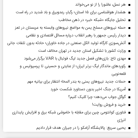
هر نسل، عاشورا را از نو می‌خواند
هشدار هواشناسی برای ۱۵ استان؛ رگبار، رعدوبرق و باد شدید در راه است
تحلیل جایگاه «شبکه خبر» در ذهن مخاطب
حمله نیروهای مسلح یمن به مواضع نیروهای وابسته به عربستان در تعز
دیدار رئیس‌ جمهور با رهبر انقلاب درباره مسائل اقتصادی و نظامی
آتش‌سوزی کارگاه تولید الکل صنعتی در جاده خاوران؛ حادثه بدون تلفات جانی
وزارت کشور با تشکیل استان جدید در تهران مخالف است
مهدی تاج: بازی‌های فصل جدید لیگ فوتبال با VAR برگزار می‌شود
رکورد‌های ماندگار لیگ برتر ایران؛ از عنایتی و حسینی تا پرسپولیس و
قلعه‌نویی
حملات جدید نیروهای یمنی به بندر المخا؛ انتظار برای بیانیه مهم
آمریکا در جنگ اخیر بدون دستاورد شکست خورد
گوگل جواب می‌دهد؛ چرا کلیک کنیم؟
خرید و فروش روایت!
فناوری کوانتومی چین برای مقابله با خاموشی شبکه برق و افزایش پایداری
انرژی
یحیی سریع: پالایشگاه آرامکو را در جیزان هدف قرار دادیم