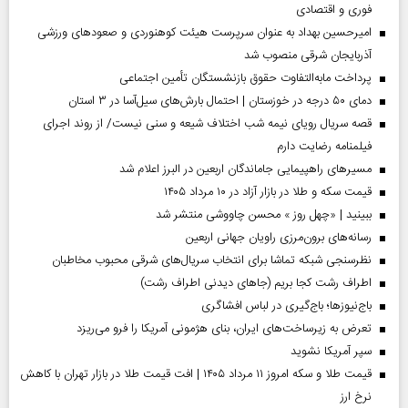
فوری و اقتصادی
امیرحسین بهداد به عنوان سرپرست هیئت کوهنوردی و صعودهای ورزشی
آذربایجان شرقی منصوب شد
پرداخت مابه‌التفاوت حقوق بازنشستگان تأمین اجتماعی
دمای ۵۰ درجه در خوزستان | احتمال بارش‌های سیل‌آسا در ۳ استان
قصه سریال رویای نیمه شب اختلاف شیعه و سنی نیست/ از روند اجرای
فیلمنامه رضایت دارم
مسیر‌های راهپیمایی جاماندگان اربعین در البرز اعلام شد
قیمت سکه و طلا در بازار آزاد در ۱۰ مرداد ۱۴۰۵
ببینید | «چهل روز » محسن چاووشی منتشر شد
رسانه‌های برون‌مرزی راویان جهانی اربعین
نظرسنجی شبکه تماشا برای انتخاب سریال‌های شرقی محبوب مخاطبان
اطراف رشت کجا بریم (جاهای دیدنی اطراف رشت)
باج‌نیوزها؛ باج‌گیری در لباس افشاگری
تعرض به زیرساخت‌های ایران، بنای هژمونی آمریکا را فرو می‌ریزد
سپر آمریکا نشوید
قیمت طلا و سکه امروز ۱۱ مرداد ۱۴۰۵ | افت قیمت طلا در بازار تهران با کاهش
نرخ ارز