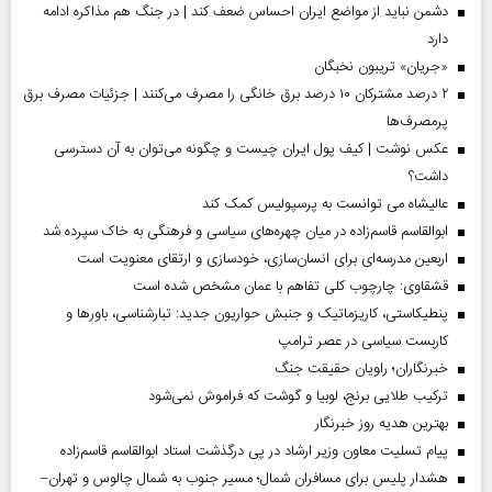
دشمن نباید از مواضع ایران احساس ضعف کند | در جنگ هم مذاکره ادامه
دارد
«جریان» تریبون نخبگان
۲ درصد مشترکان ۱۰ درصد برق خانگی را مصرف می‌کنند | جزئیات مصرف برق
پرمصرف‌ها
عکس نوشت | کیف پول ایران چیست و چگونه می‌توان به آن دسترسی
داشت؟
عالیشاه می توانست به پرسپولیس کمک کند
ابوالقاسم قاسم‌زاده در میان چهره‌های سیاسی و فرهنگی به خاک سپرده شد
اربعین مدرسه‌ای برای انسان‌سازی، خودسازی و ارتقای معنویت است
قشقاوی: چارچوب کلی تفاهم با عمان مشخص شده است
پنطیکاستی، کاریزماتیک و جنبش حواریون جدید: تبارشناسی، باور‌ها و
کاربست سیاسی در عصر ترامپ
خبرنگاران؛ راویان حقیقت جنگ
ترکیب طلایی برنج، لوبیا و گوشت که فراموش نمی‌شود
بهترین هدیه روز خبرنگار
پیام تسلیت معاون وزیر ارشاد در پی درگذشت استاد ابوالقاسم قاسم‌زاده
هشدار پلیس برای مسافران شمال؛ مسیر جنوب به شمال چالوس و تهران–