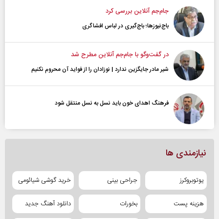
جام‌جم آنلاین بررسی کرد
باج‌نیوزها؛ باج‌گیری در لباس افشاگری
در گفت‌و‌گو با جام‌جم آنلاین مطرح شد
شیر مادر جایگزین ندارد | نوزادان را از فواید آن محروم نکنیم
فرهنگ اهدای خون باید نسل به نسل منتقل شود
نیازمندی ها
یوتوبروکرز
جراحی بینی
خرید گوشی شیائومی
هزینه پست
بخورات
دانلود آهنگ جدید