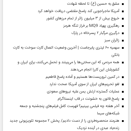
عشق به حسین (ع) تا لحظه شهادت
آمریکا ماجراجویی کند پاسخ مقتضی دریافت خواهد کرد
خروج بیش از ۳ میلیون زائر از تمام مرز‌های کشور
رهگیری پهپاد MQ9 بر فراز تنگه هرمز
درگیری مرگبار ۲ پسرخاله در پارک
‌زائران سبز
سهمیه ۶۰ لیتری پابرجاست | آخرین وضعیت اتصال کارت سوخت به کارت
بانکی
همه مردمی که این سختی‌ها را می‌بینند و تحمل می‌کنند، برای ایران و
کشورشان این کاررا انجام می‌دهند
در کمین تروریست‌ها هستیم و آماده پاسخ قاطعیم
لغو تحریم‌های ایران از سوی آمریکا صحت ندارد
عملیات گسترده ارتش یمن علیه نیروهای سعودی
پاسخ قانون به خشونت در قاب اینستاگرام
آخر هفته چه فیلمی ببینیم؟ فهرست کامل فیلم‌های پنجشنبه و جمعه
شبکه‌های سیما
هنرمند منحصر‌به‌فردی را از دست دادیم/ پخش ۲ مجموعه تلویزیونی جدید
زنده‌یاد عبدی در آینده نزدیک