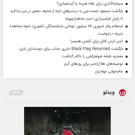
سرمایه‌گذاری برای رفاه؛ هزینه یا آینده‌سازی؟
بازگشت مسعود شصت‌چی با دردسر‌های تازه؛ از شایعه حضور در میز مذاکره
تا پایان فیلمبرداری «مرد سه‌هزارچهره»
استعلام وام ضروری ۷۵ میلیون تومانی بازنشستگان کشوری؛ نحوه مشاهده
نتیجه درخواست
اجیر کردن قاتل برای کشتن همسر!
بازگشت Black Flag Resynced خبری جذاب برای دوستداران بازی
معجزه، نقشه شوهرکشی را ناکام گذاشت
توصیه‌های هلال‌احمر برای روز‌های گرم
جام‌جهانی مهاجران
ویدئو