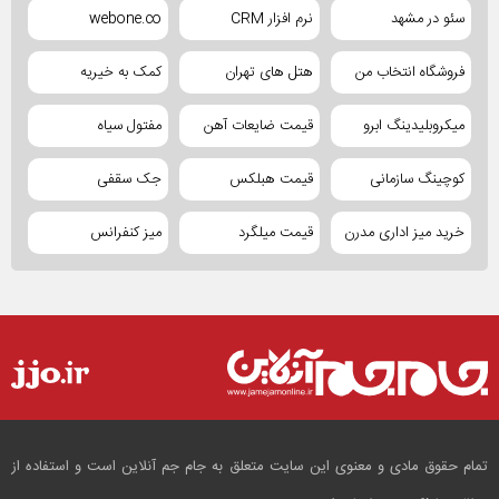
سئو در مشهد
نرم افزار CRM
webone.co
فروشگاه انتخاب من
هتل های تهران
کمک به خیریه
میکروبلیدینگ ابرو
قیمت ضایعات آهن
مفتول سیاه
کوچینگ سازمانی
قیمت هبلکس
جک سقفی
خرید میز اداری مدرن
قیمت میلگرد
میز کنفرانس
تمام حقوق مادی و معنوی این سایت متعلق به جام جم آنلاین است و استفاده از