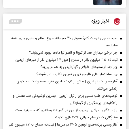
اخبار ویژه
صبحانه چی درست کنم؟ معرفی ۳۰ صبحانه سریع، سالم و مقوی برای همه
سلیقه‌ها
چرا برخی بیماران بعد از کرونا و آنفلوآنزا ماه‌ها بهبود نمی‌یابند؟
ثبت‌نام ۲.۵ میلیون زائر در سماح | عبور ۱.۷ میلیون نفر از مرز‌های اربعین
چرا بعد از سفرهای طولانی گوارش‌تان به هم می‌ریزد؟
چرا ساختمان‌های ناایمن تهران تعیین تکلیف نمی‌شوند؟
آمار معلولیت در ایران | بیش از ۱۰.۵ میلیون نفر با محدودیت عملکردی
زندگی می‌کنند
توصیه‌های طب سنتی برای زائران اربعین | بهترین نوشیدنی ضد عطش و
راهکارهای پیشگیری از گرمازدگی
راز ماندگاری «رادیو اربعین» از زبان دو گوینده؛ رسانه‌ای که حسینیه است
ستارگانی که در جام جهانی ۲۰۲۶ بازی نکردند
آغاز رسمی برنامه‌های اربعین ۱۴۰۵ در مرز‌ها | ثبت‌نام سماح به ۱.۷ میلیون نفر