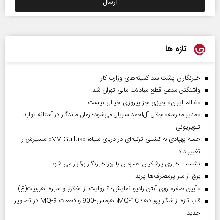
تازه ها
خبرنگاران پشت سد کمیته‌های وزارت کار
واشنگتن مدعی قطع مبادلات مالی تهران شد
«غنائم ایران» چیزی جز پیروزی خیالی نیست
«مدیر مدرسه» جلال آل‌احمد سریال می‌شود؛ رمان ماندگار در آستانه تولید
تلویزیونی
حمله پهپادی به کشتی ترکیه‌ای در دریای سیاه؛ «MV Gulluk» مسیرش را
تغییر داد
نشست خبری پزشکیان همزمان با روز خبرنگار برگزار می شود
برق از سر پرمصرف‌ها پرید
«آیین صفر» روی آنتن رادیو نمایش؛ ۶ روایت از اخلاق و سیره اهل‌بیت(ع)
قاب تازه از شکار پهپادها؛ MQ-1C، هرمس-900 و قطعات MQ-9 در تصاویر
جدید