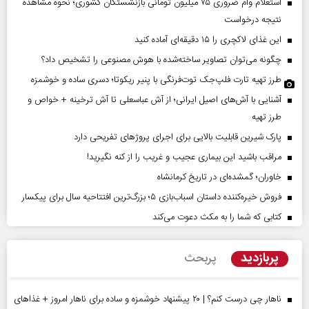
استعلام وام ضروری ۷۵ میلیون تومانی بازنشستگان کشوری؛ نحوه مشاهده
نتیجه درخواست
این غذای لاکچری را ۱۵ دقیقه‌ای آماده کنید
چگونه می‌توان تصاویر ساخته‌شده با هوش مصنوعی را تشخیص داد؟
طرز تهیه تارت فلپ‌جک توت‌فرنگی با پنیر ریکوتا؛ دسری ساده و خوشمزه
آشنایی با آش‌های اصیل ایرانی؛ از آش عباسعلی تا آش ترخینه + خواص و
طرز تهیه
پارک شیرین قابلیت‌ بالایی برای اجرای پروژهای تفریحی دارد
مراقب باشید این بیماری عجیب و غریب را از کنه نگیرید!
خاوران؛ گمشده‌ای در تاریخ کرمانشاه
فروش خیره‌کننده داستان اسباب‌بازی ۵؛ بزرگ‌ترین افتتاحیه سال برای پیکسار
کتابی که شما را به مکث دعوت می‌کند
پربازدید
پربحث
ناهار چی درست کنم؟ | ۲۰ پیشنهاد خوشمزه و ساده برای ناهار امروز + غذاهای