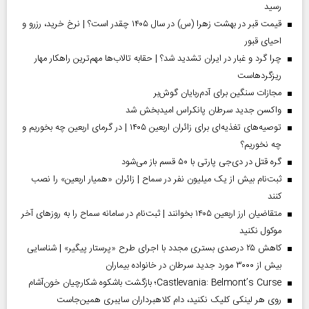
رسید
قیمت قبر در بهشت زهرا (س) در سال ۱۴۰۵ چقدر است؟ | نرخ خرید، رزرو و
احیای قبور
چرا گرد و غبار در ایران تشدید شد؟ | حقابه تالاب‌ها مهم‌ترین راهکار مهار
ریزگردهاست
مجازات سنگین برای آدم‌ربایان گوش‌بر
واکسن جدید سرطان پانکراس امیدبخش شد
توصیه‌های تغذیه‌ای برای زائران اربعین ۱۴۰۵ | در گرمای اربعین چه بخوریم و
چه نخوریم؟
گره قتل در دی‌جی پارتی با ۵۰ قسم باز می‌شود
ثبت‌نام بیش از یک میلیون نفر در سماح | زائران «همیار اربعین» را نصب
کنند
متقاضیان ارز اربعین ۱۴۰۵ بخوانند | ثبت‌نام در سامانه سماح را به روز‌های آخر
موکول نکنید
کاهش ۲۵ درصدی بستری مجدد با اجرای طرح «پرستار پیگیر» | شناسایی
بیش از ۳۰۰۰ مورد جدید سرطان در خانواده بیماران
Castlevania: Belmont’s Curse؛ بازگشت باشکوه شکارچیان خون‌آشام
روی هر لینکی کلیک نکنید، دام کلاهبرداران سایبری همین‌جاست