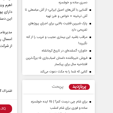
دسری ساده و خوشمزه
اهرم وی
آشنایی با آش‌های اصیل ایرانی؛ از آش عباسعلی تا
دارای پو
آش ترخینه + خواص و طرز تهیه
این دستگ
پارک شیرین قابلیت‌ بالایی برای اجرای پروژهای
تفریحی دارد
مدیرعامل
مراقب باشید این بیماری عجیب و غریب را از کنه
امسال رو
نگیرید!
از شرکت
خاوران؛ گمشده‌ای در تاریخ کرمانشاه
فروش خیره‌کننده داستان اسباب‌بازی ۵؛ بزرگ‌ترین
پشت‌پرده تهدیدات کوتاه‏‌مدت و
اربعین نماد مقاومت 
ادعا‌های خلاف واقع آمریکا
افتتاحیه سال برای پیکسار
استکبار‌
کتابی که شما را به مکث دعوت می‌کند
یمی‌نمین - تحلیلگر مسائل سیاسی
رحمت‌الله نوروزی - عضو کمیسیون
مجلس
پربازدید
پربحث
اشتراک گذ
برای شام چی درست کنم؟ | ۲۵ ایده خوشمزه،
ساده و فوری برای شام امشب