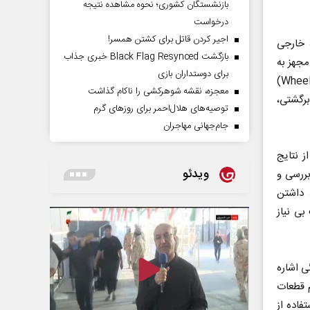
بازنشستگان کشوری؛ نحوه مشاهده نتیجه
درخواست
اجیر کردن قاتل برای کشتن همسر!
 خارجی
بازگشت Black Flag Resynced خبری جذاب
مجهز به
برای دوستداران بازی
چهار عدد چرخ مغناطیسی مجهز به انکودر و یک پراب چرخدار آلتراسونیک (Wheel Probe)
معجزه، نقشه شوهرکشی را ناکام گذاشت
برگشتی،
توصیه‌های هلال‌احمر برای روز‌های گرم
جام‌جهانی مهاجران
ز نتایج
ویدئو
ررسی و
 داشتن
بی نیاز
ی اشاره
م قطعات
ربست با استفاده از