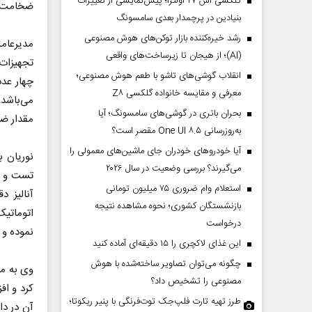
گلکسی اس ۲۷ اولترا؛ پیش‌نمایشی از تغییرات
ضخامت س
بنیادین در پرچمدار بعدی سامسونگ
رشد خیره‌کننده بازار توکن‌های هوش مصنوعی
مدیرعام
(AI)؛ از هیجان تا زیرساخت‌های واقعی
تجهیزات 
انقلاب گوشی‌های تاشو‌ با طعم هوش مصنوعی؛
معرفی و مقایسه خانواده گلکسی Z۸
می‌باشد،
بحران باتری در گوشی‌های سامسونگ؛ آیا
مقدار ضخ
به‌روزرسانی One UI ۸.۵ مقصر است؟
آیا خودروهای خودران جای ماشین‌های معمولی را
نوریان ب
می‌گیرند؟ بررسی وضعیت در سال ۲۰۲۶
تست و ت
استعلام وام ضروری ۷۵ میلیون تومانی
آنالیز 
بازنشستگان کشوری؛ نحوه مشاهده نتیجه
اتوماتیک
درخواست
نموده و 
این غذای لاکچری را ۱۵ دقیقه‌ای آماده کنید
چگونه می‌توان تصاویر ساخته‌شده با هوش
وی به مز
مصنوعی را تشخیص داد؟
کرد و اف
طرز تهیه تارت فلپ‌جک توت‌فرنگی با پنیر ریکوتا؛