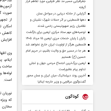
جغرافیایی مسیر مد نظر طرفین، مورد تفاهم قرار
گرفته
صورت گر
گزارشی از حادثه دریایی در سواحل عمان
از تجهی
دهها فلسطینی بر اثر حملات شهرک نشینان و
امکان ت
نظامیان رژیم صهیونیستی زخمی شدند
توصیه‌های مهم ستاد مرکزی اربعین برای بازگشت
کاهش ضخ
زائران | پایان خدمات مرزی اربعین ۱۵ مرداد ۱۴۰۵
افزایش د
فلسطین هرگز از اولویت ایران خارج نخواهد شد
هر جا در مسیر حق و ولایت باشیم، در حریم امام
وی اظهار
حسین (ع) هستیم
ایلام، پ
اربعین بزرگ‌ترین اجتماع مردمی جهان و تجلی
ساخت و ت
تداوم پیام عاشوراست
لوله‌ها 
آخرین روند دیپلماتیک میان ایران و عمان محور
است.
گفت‌وگوی عراقچی و وزیر خارجه ایتالیا
نوریان ت
گوناگون
که ویژه