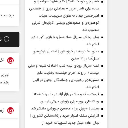
ناهار چی درست کنم؟ | ۲۰ پیشنهاد خوشمزه و
ساده برای ناهار امروز + غذاهای فوری و اقتصادی
برچسب ه
امیرحسین بهداد به عنوان سرپرست هیئت
کوهنوردی و صعودهای ورزشی آذربایجان شرقی
منصوب شد
زمان پخش سریال «ماه عسل» با بازی اکبر عبدی
ن
اعلام شد
دمای ۵۰ درجه در خوزستان | احتمال بارش‌های
سیل‌آسا در ۳ استان
اخب
قصه سریال رویای نیمه شب اختلاف شیعه و سنی
نیست/ از روند اجرای فیلمنامه رضایت دارم
اجرای ۵۸ مانور در پالایشگاه گاز ایلا
مسیر‌های راهپیمایی جاماندگان اربعین در البرز
مردادماه
صفحات نخست روزنامه ها‌ی‌سه‌شنبه ۶ مردادماه
صفحات
رشد مح
اعلام شد
قیمت سکه و طلا در بازار آزاد در ۱۰ مرداد ۱۴۰۵
رسانه‌های برون‌مرزی راویان جهانی اربعین
ببینید | «چهل روز » محسن چاووشی منتشر شد
ارس
افزایش سقف اعتبار خرید بازنشستگان کشوری |
زمان اعلام مبلغ جدید تسهیلات خرید از