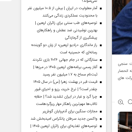
نمی‌شوند؟
آمار معلولیت در ایران | بیش از ۱۰.۵ میلیون نفر
با محدودیت عملکردی زندگی می‌کنند
توصیه‌های طب سنتی برای زائران اربعین |
بهترین نوشیدنی ضد عطش و راهکارهای
پیشگیری از گرمازدگی
راز ماندگاری «رادیو اربعین» از زبان دو گوینده؛
رسانه‌ای که حسینیه است
ستارگانی که در جام جهانی ۲۰۲۶ بازی نکردند
مت سنجی
آغاز رسمی برنامه‌های اربعین ۱۴۰۵ در مرز‌ها |
ه انحصار
ثبت‌نام سماح به ۱.۷ میلیون نفر رسید
شرکت های
قیمت قبر در بهشت زهرا (س) در سال ۱۴۰۵
چقدر است؟ | نرخ خرید، رزرو و احیای قبور
چرا گرد و غبار در ایران تشدید شد؟ | حقابه
تالاب‌ها مهم‌ترین راهکار مهار ریزگردهاست
مجازات سنگین برای آدم‌ربایان گوش‌بر
واکسن جدید سرطان پانکراس امیدبخش شد
توصیه‌های تغذیه‌ای برای زائران اربعین ۱۴۰۵ |