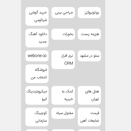
یوتوبروکرز
جراحی بینی
خرید گوشی
شیائومی
هزینه پست
بخورات
دانلود آهنگ
جدید
سئو در مشهد
نرم افزار
webone.co
CRM
فروشگاه
انتخاب من
هتل های
کمک به
میکروبلیدینگ
تهران
خیریه
ابرو
قیمت
مفتول سیاه
کوچینگ
ضایعات آهن
سازمانی