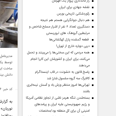
راز ماندگاری پرواز یک قهرمان
نقشه جهادی برای ایران
رکوردشکنی تاریخی بورس
هم دنبال جوانگرایی هستم هم نتیجه
دستگیری تعداد ۸ نفر از اشرار مسلح شاخص و
مرتبطین گروهک های تروریستی
قطعه گمشده پازل کهکشانی‌ها
دربی دوباره خارج از تهران!
همه مردمی که این سختی‌ها را می‌بینند و تحمل
مدیرعامل
می‌کنند، برای ایران و کشورشان این کاررا انجام
توسط یکی 
می‌دهند
ساخت این 
پاسخ قانون به خشونت در قاب اینستاگرام
دانش بینا
کالابرگ سه گروه مشمول شارژ شد
تهرانی‌ها امروز منتظر وزش باد و آسمان نیمه‌ابری
کد خبر: ۱۵۰۴۱۴۶
باشند
بسته‌شدن تنگه هرمز ناشی از تجاوز نظامی آمریکا
به گزارش
و رژیم صهیونیستی علیه ایران و پیامد‌های
نوریان» 
امنیتی آن برای کل منطقه بود/مختصات
روزافزون