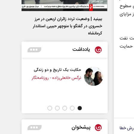
ی سطوح
 مزایای
ببینید | وضعیت تردد زائران اربعین در مرز
خسروی در گفتگو با منوچهر حبیبی استاندار
کرمانشاه
نعت نفت
و حمایت
یادداشت
حکایت یک تاریخ و دو زندگی
چرایی عقب‌نشینی ترامپ؟
نرگس خانعلی‌زاده - روزنامه‌نگار
دکتر یدالله جوانی - تحلیلگر مسائل سیاسی
پیشخوان
رش خطا