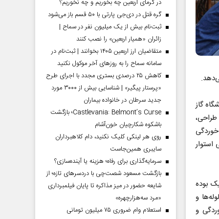
در گرمای اربعین چه بخوریم و چه نخوریم؟
گره قتل در دی‌جی پارتی با ۵۰ قسم باز می‌شود
ثبت‌نام بیش از یک میلیون نفر در سماح |
زائران «همیار اربعین» را نصب کنند
متقاضیان ارز اربعین ۱۴۰۵ بخوانند | ثبت‌نام در
سامانه سماح را به روز‌های آخر موکول نکنید
کاهش ۲۵ درصدی بستری مجدد با اجرای طرح
‌دهد.
«پرستار پیگیر» | شناسایی بیش از ۳۰۰۰ مورد
جدید سرطان در خانواده بیماران
گاه گاز
Castlevania: Belmont’s Curse؛ بازگشت
 طراحی،
باشکوه شکارچیان خون‌آشام
 خوردگی
روی هر لینکی کلیک نکنید، دام کلاهبرداران
 استوار
سایبری همین‌جاست
سرمایه‌گذاری برای رفاه؛ هزینه یا آینده‌سازی؟
بازگشت مسعود شصت‌چی با دردسر‌های تازه؛ از
یک بوده
شایعه حضور در میز مذاکره تا پایان فیلمبرداری
ه‌ها و
«مرد سه‌هزارچهره»
ان خوردگی و
استعلام وام ضروری ۷۵ میلیون تومانی