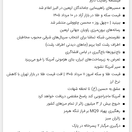
فیلمنامه رضایت دارم
مسیر‌های راهپیمایی جاماندگان اربعین در البرز اعلام شد
قیمت سکه و طلا در بازار آزاد در ۱۰ مرداد ۱۴۰۵
ببینید | «چهل روز » محسن چاووشی منتشر شد
رسانه‌های برون‌مرزی راویان جهانی اربعین
نظرسنجی شبکه تماشا برای انتخاب سریال‌های شرقی محبوب مخاطبان
اطراف رشت کجا بریم (جاهای دیدنی اطراف رشت)
باج‌نیوزها؛ باج‌گیری در لباس افشاگری
تعرض به زیرساخت‌های ایران، بنای هژمونی آمریکا را فرو می‌ریزد
سپر آمریکا نشوید
قیمت طلا و سکه امروز ۱۱ مرداد ۱۴۰۵ | افت قیمت طلا در بازار تهران با کاهش
نرخ ارز
عشق به حسین (ع) تا لحظه شهادت
آمریکا ماجراجویی کند پاسخ مقتضی دریافت خواهد کرد
خروج بیش از ۳ میلیون زائر از تمام مرز‌های کشور
رهگیری پهپاد MQ9 بر فراز تنگه هرمز
‌زائران سبز
درگیری مرگبار ۲ پسرخاله در پارک