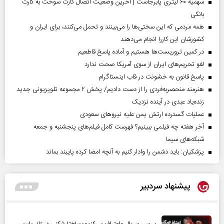
سهمیه ۶۰ لیتری پابرجاست | آخرین وضعیت اتصال کارت سوخت به کارت
بانکی
همه مردمی که این سختی‌ها را می‌بینند و تحمل می‌کنند، برای ایران و
کشورشان این کاررا انجام می‌دهند
در کمین تروریست‌ها هستیم و آماده پاسخ قاطعیم
لغو تحریم‌های ایران از سوی آمریکا صحت ندارد
پاسخ قانون به خشونت در قاب اینستاگرام
هنرمند منحصر‌به‌فردی را از دست دادیم/ پخش ۲ مجموعه تلویزیونی جدید
زنده‌یاد عبدی در آینده نزدیک
عملیات گسترده ارتش یمن علیه نیروهای سعودی
آخر هفته چه فیلمی ببینیم؟ فهرست کامل فیلم‌های پنجشنبه و جمعه
شبکه‌های سیما
پزشکیان: باید دشمن را وادار کنیم به آنچه امضا کرده پایبند بماند
پیشنهاد سردبیر
بررسی سریال «اعتراف می‌کنم»؛ ساختارشکنی در ژانر پلیسی