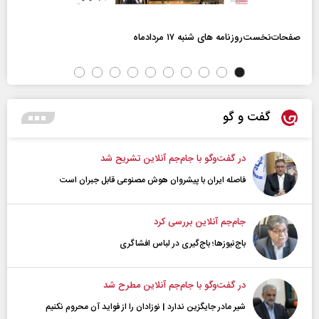
صفحات‌نخست‌روزنامه ها‌ی شنبه ۱۷ مردادماه
گفت و گو
در گفت‌و‌گو با جام‌جم آنلاین تشریح شد
فاصله ایران با پیشرو‌ان هوش مصنوعی قابل جبران است
جام‌جم آنلاین بررسی کرد
باج‌نیوزها؛ باج‌گیری در لباس افشاگری
در گفت‌و‌گو با جام‌جم آنلاین مطرح شد
شیر مادر جایگزین ندارد | نوزادان را از فواید آن محروم نکنیم