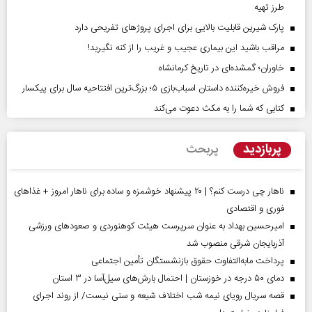
طرز تهیه
پارک شیرین قابلیت‌ بالایی برای اجرای پروژهای تفریحی دارد
مراقب باشید این بیماری عجیب و غریب را از کنه نگیرید!
خاوران؛ گمشده‌ای در تاریخ کرمانشاه
فروش خیره‌کننده داستان اسباب‌بازی ۵؛ بزرگ‌ترین افتتاحیه سال برای پیکسار
کتابی که شما را به مکث دعوت می‌کند
پربازدید
پربحث
ناهار چی درست کنم؟ | ۲۰ پیشنهاد خوشمزه و ساده برای ناهار امروز + غذاهای
فوری و اقتصادی
امیرحسین بهداد به عنوان سرپرست هیئت کوهنوردی و صعودهای ورزشی
آذربایجان شرقی منصوب شد
پرداخت مابه‌التفاوت حقوق بازنشستگان تأمین اجتماعی
دمای ۵۰ درجه در خوزستان | احتمال بارش‌های سیل‌آسا در ۳ استان
قصه سریال رویای نیمه شب اختلاف شیعه و سنی نیست/ از روند اجرای