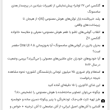
گلکسی اس ۲۷ اولترا؛ پیش‌نمایشی از تغییرات بنیادین در پرچمدار بعدی
سامسونگ
رشد خیره‌کننده بازار توکن‌های هوش مصنوعی (AI)؛ از هیجان تا
زیرساخت‌های واقعی
انقلاب گوشی‌های تاشو‌ با طعم هوش مصنوعی؛ معرفی و مقایسه خانواده
گلکسی Z۸
بحران باتری در گوشی‌های سامسونگ؛ آیا به‌روزرسانی One UI ۸.۵ مقصر
است؟
آیا خودروهای خودران جای ماشین‌های معمولی را می‌گیرند؟ بررسی وضعیت
در سال ۲۰۲۶
استعلام وام ضروری ۷۵ میلیون تومانی بازنشستگان کشوری؛ نحوه مشاهده
نتیجه درخواست
این غذای لاکچری را ۱۵ دقیقه‌ای آماده کنید
چگونه می‌توان تصاویر ساخته‌شده با هوش مصنوعی را تشخیص داد؟
طرز تهیه تارت فلپ‌جک توت‌فرنگی با پنیر ریکوتا؛ دسری ساده و خوشمزه
آشنایی با آش‌های اصیل ایرانی؛ از آش عباسعلی تا آش ترخینه + خواص و