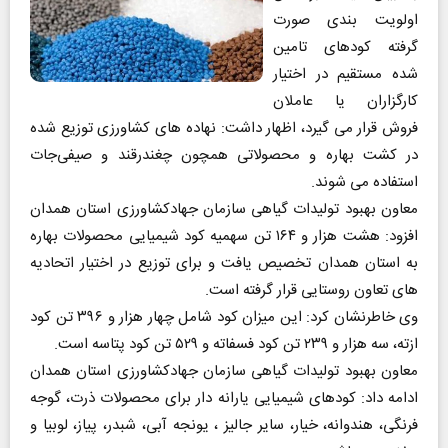
اولویت بندی صورت
گرفته کودهای تامین
شده مستقیم در اختیار
کارگزاران یا عاملان
فروش قرار می گیرد، اظهار داشت: نهاده های کشاورزی توزیع شده
در کشت بهاره و محصولاتی همچون چغندرقند و صیفی‌جات
استفاده می شوند.
معاون بهبود تولیدات گیاهی سازمان جهادکشاورزی استان همدان
افزود: هشت هزار و ۱۶۴ تن سهمیه کود شیمیایی محصولات بهاره
به استان همدان تخصیص یافت و برای توزیع در اختیار اتحادیه
های تعاون روستایی قرار گرفته است.
وی خاطرنشان کرد: این میزان کود شامل چهار هزار و ۳۹۶ تن کود
ازته، سه هزار و ۲۳۹ تن کود فسفاته و ۵۲۹ تن کود پتاسه است.
معاون بهبود تولیدات گیاهی سازمان جهادکشاورزی استان همدان
ادامه داد: کودهای شیمیایی یارانه دار برای محصولات ذرت، گوجه
فرنگی، هندوانه، خیار، سایر جالیز ، یونجه آبی، شبدر، پیاز، لوبیا و