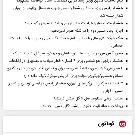
پیام تسلیت معاون وزیر ارشاد در پی درگذشت استاد ابوالقاسم قاسم‌زاده
هشدار پلیس برای مسافران شمال؛ مسیر جنوب به شمال چالوس و تهران–
شمال بسته شد
هشدار متخصصان؛ هپاتیت خاموش می‌تواند به سرطان کبد برسد!
اجازه ایجاد مسیر دوم را در تنگه هرمز نمی‌دهیم
هک شرکت‌های مالی با تماس تلفنی؛ فیشینگ صوتی برای سرقت اطلاعات
حساس
نقض آتش‌بس در لبنان؛ حمله توپخانه‌ای و پهپادی اسرائیل به چند شهرک
هشدار نارنجی هواشناسی برای ۴ استان؛ خطر سیلاب و رعدوبرق در ارتفاعات
با همراهی کارشناسان، دانشگاهیان، مدیران و فعالان اقتصادی در حال پیگیری
مسائل هستیم/پیگیری دولت برای افزایش مبلغ کالابرگ ادامه دارد
۳ تصادف مرگبار در بزرگراه‌های تهران؛ هشدار پلیس درباره بی‌توجهی و تغییر
مسیر ناگهانی
ببینید | وقتی ستاره‌ها قبل از گل جشن گرفتند!
پرداخت مابه‌التفاوت حقوق بازنشستگان تأمین اجتماعی
گوناگون