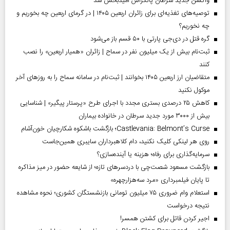
واکسن جدید سرطان پانکراس امیدبخش شد
توصیه‌های تغذیه‌ای برای زائران اربعین ۱۴۰۵ | در گرمای اربعین چه بخوریم و
چه نخوریم؟
گره قتل در دی‌جی پارتی با ۵۰ قسم باز می‌شود
ثبت‌نام بیش از یک میلیون نفر در سماح | زائران «همیار اربعین» را نصب
کنند
متقاضیان ارز اربعین ۱۴۰۵ بخوانند | ثبت‌نام در سامانه سماح را به روز‌های آخر
موکول نکنید
کاهش ۲۵ درصدی بستری مجدد با اجرای طرح «پرستار پیگیر» | شناسایی
بیش از ۳۰۰۰ مورد جدید سرطان در خانواده بیماران
Castlevania: Belmont’s Curse؛ بازگشت باشکوه شکارچیان خون‌آشام
روی هر لینکی کلیک نکنید، دام کلاهبرداران سایبری همین‌جاست
سرمایه‌گذاری برای رفاه؛ هزینه یا آینده‌سازی؟
بازگشت مسعود شصت‌چی با دردسر‌های تازه؛ از شایعه حضور در میز مذاکره
تا پایان فیلمبرداری «مرد سه‌هزارچهره»
استعلام وام ضروری ۷۵ میلیون تومانی بازنشستگان کشوری؛ نحوه مشاهده
نتیجه درخواست
اجیر کردن قاتل برای کشتن همسر!