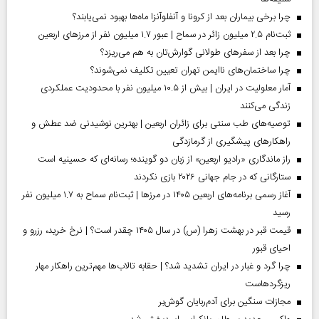
چرا برخی بیماران بعد از کرونا و آنفلوآنزا ماه‌ها بهبود نمی‌یابند؟
ثبت‌نام ۲.۵ میلیون زائر در سماح | عبور ۱.۷ میلیون نفر از مرز‌های اربعین
چرا بعد از سفرهای طولانی گوارش‌تان به هم می‌ریزد؟
چرا ساختمان‌های ناایمن تهران تعیین تکلیف نمی‌شوند؟
آمار معلولیت در ایران | بیش از ۱۰.۵ میلیون نفر با محدودیت عملکردی
زندگی می‌کنند
توصیه‌های طب سنتی برای زائران اربعین | بهترین نوشیدنی ضد عطش و
راهکارهای پیشگیری از گرمازدگی
راز ماندگاری «رادیو اربعین» از زبان دو گوینده؛ رسانه‌ای که حسینیه است
ستارگانی که در جام جهانی ۲۰۲۶ بازی نکردند
آغاز رسمی برنامه‌های اربعین ۱۴۰۵ در مرز‌ها | ثبت‌نام سماح به ۱.۷ میلیون نفر
رسید
قیمت قبر در بهشت زهرا (س) در سال ۱۴۰۵ چقدر است؟ | نرخ خرید، رزرو و
احیای قبور
چرا گرد و غبار در ایران تشدید شد؟ | حقابه تالاب‌ها مهم‌ترین راهکار مهار
ریزگردهاست
مجازات سنگین برای آدم‌ربایان گوش‌بر