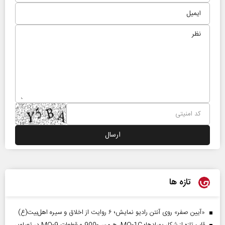
تازه ها
«آیین صفر» روی آنتن رادیو نمایش؛ ۶ روایت از اخلاق و سیره اهل‌بیت(ع)
قاب تازه از شکار پهپادها؛ MQ-1C، هرمس-900 و قطعات MQ-9 در تصاویر