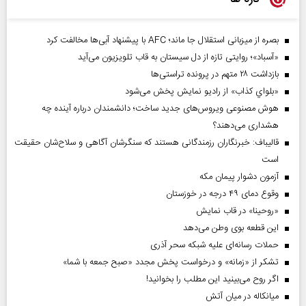
بصره از میزبانی استقلال جا ماند؛ AFC با پیشنهاد آبی‌ها مخالفت کرد
«آسباد»؛ روایتی تازه از دل سیستان به قاب تلویزیون می‌آید
بازداشت ۲۸ متهم در پرونده تراستی‌ها
«بلواي کذاب» از رادیو نمایش پخش می‌شود
هوش مصنوعی ویروس‌های جدید ساخت؛ دانشمندان درباره آینده چه
هشداری می‌دهند؟
قالیباف: خبرنگاران رزمندگانی هستند که سنگرشان آگاهی و سلاح‌شان حقیقت
است
آزمون دشوار پیمان مکه
وقوع دمای ۴۹ درجه در خوزستان
«روحینا» در قاب نمایش
این قطعه بوی وطن می‌دهد
حملات رسانه‌ای علیه شبکه سحر آذری
تشکر از «زمانه» و درخواست پخش مجدد «صبح جمعه با شما»
اگر روح می‌بینید این مطلب را بخوانید!
میانکاله در میان آتش