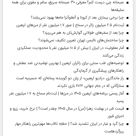
صبحانه چی درست کنم؟ معرفی ۳۰ صبحانه سریع، سالم و مقوی برای همه
سلیقه‌ها
چرا برخی بیماران بعد از کرونا و آنفلوآنزا ماه‌ها بهبود نمی‌یابند؟
ثبت‌نام ۲.۵ میلیون زائر در سماح | عبور ۱.۷ میلیون نفر از مرز‌های اربعین
چرا بعد از سفرهای طولانی گوارش‌تان به هم می‌ریزد؟
چرا ساختمان‌های ناایمن تهران تعیین تکلیف نمی‌شوند؟
آمار معلولیت در ایران | بیش از ۱۰.۵ میلیون نفر با محدودیت عملکردی
زندگی می‌کنند
توصیه‌های طب سنتی برای زائران اربعین | بهترین نوشیدنی ضد عطش و
راهکارهای پیشگیری از گرمازدگی
راز ماندگاری «رادیو اربعین» از زبان دو گوینده؛ رسانه‌ای که حسینیه است
ستارگانی که در جام جهانی ۲۰۲۶ بازی نکردند
آغاز رسمی برنامه‌های اربعین ۱۴۰۵ در مرز‌ها | ثبت‌نام سماح به ۱.۷ میلیون نفر
رسید
قیمت قبر در بهشت زهرا (س) در سال ۱۴۰۵ چقدر است؟ | نرخ خرید، رزرو و
احیای قبور
چرا گرد و غبار در ایران تشدید شد؟ | حقابه تالاب‌ها مهم‌ترین راهکار مهار
ریزگردهاست