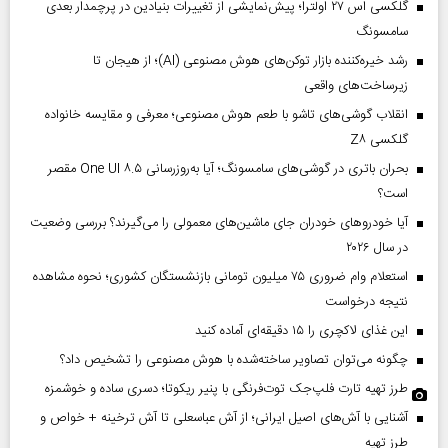
گلکسی اس ۲۷ اولترا؛ پیش‌نمایشی از تغییرات بنیادین در پرچمدار بعدی
سامسونگ
رشد خیره‌کننده بازار توکن‌های هوش مصنوعی (AI)؛ از هیجان تا
زیرساخت‌های واقعی
انقلاب گوشی‌های تاشو‌ با طعم هوش مصنوعی؛ معرفی و مقایسه خانواده
گلکسی Z۸
بحران باتری در گوشی‌های سامسونگ؛ آیا به‌روزرسانی One UI ۸.۵ مقصر
است؟
آیا خودروهای خودران جای ماشین‌های معمولی را می‌گیرند؟ بررسی وضعیت
در سال ۲۰۲۶
استعلام وام ضروری ۷۵ میلیون تومانی بازنشستگان کشوری؛ نحوه مشاهده
نتیجه درخواست
این غذای لاکچری را ۱۵ دقیقه‌ای آماده کنید
چگونه می‌توان تصاویر ساخته‌شده با هوش مصنوعی را تشخیص داد؟
طرز تهیه تارت فلپ‌جک توت‌فرنگی با پنیر ریکوتا؛ دسری ساده و خوشمزه
آشنایی با آش‌های اصیل ایرانی؛ از آش عباسعلی تا آش ترخینه + خواص و
طرز تهیه