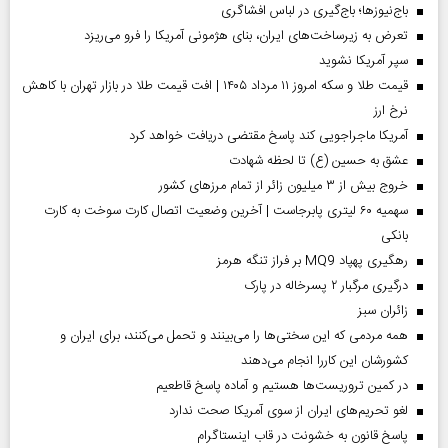
باج‌نیوزها؛ باج‌گیری در لباس افشاگری
تعرض به زیرساخت‌های ایران، بنای هژمونی آمریکا را فرو می‌ریزد
سپر آمریکا نشوید
قیمت طلا و سکه امروز ۱۱ مرداد ۱۴۰۵ | افت قیمت طلا در بازار تهران با کاهش
نرخ ارز
آمریکا ماجراجویی کند پاسخ مقتضی دریافت خواهد کرد
عشق به حسین (ع) تا لحظه شهادت
خروج بیش از ۳ میلیون زائر از تمام مرز‌های کشور
سهمیه ۶۰ لیتری پابرجاست | آخرین وضعیت اتصال کارت سوخت به کارت
بانکی
رهگیری پهپاد MQ9 بر فراز تنگه هرمز
درگیری مرگبار ۲ پسرخاله در پارک
‌زائران سبز
همه مردمی که این سختی‌ها را می‌بینند و تحمل می‌کنند، برای ایران و
کشورشان این کاررا انجام می‌دهند
در کمین تروریست‌ها هستیم و آماده پاسخ قاطعیم
لغو تحریم‌های ایران از سوی آمریکا صحت ندارد
پاسخ قانون به خشونت در قاب اینستاگرام