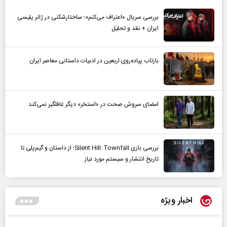
بررسی سریال «اعتراف می‌کنم»؛ ساختارشکنی در ژانر پلیسی
ایران + نقد و تحلیل
بازتاب پیاده‌روی اربعین در ادبیات داستانی معاصر ایران
امضای سروش صحت در «استخر» دیگر غافلگیر نمی‌کند
بررسی بازی Silent Hill: Townfall؛ از داستان و گیم‌پلی تا
تاریخ انتشار و سیستم مورد نیاز
اخبار ویژه