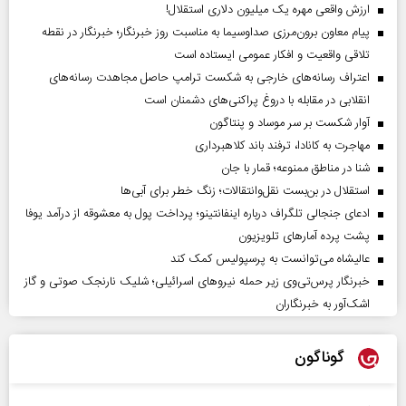
ارزش واقعی مهره یک میلیون دلاری استقلال!
پیام معاون برون‌مرزی صداوسیما به مناسبت روز خبرنگار؛ خبرنگار در نقطه
تلاقی واقعیت و افکار عمومی ایستاده است
اعتراف رسانه‌های خارجی به شکست ترامپ حاصل مجاهدت رسانه‌های
انقلابی در مقابله با دروغ پراکنی‌های دشمنان است
آوار شکست بر سر موساد و پنتاگون
مهاجرت به کانادا، ترفند باند کلاهبرداری
شنا در مناطق ممنوعه؛ قمار با جان
استقلال در بن‌بست نقل‌وانتقالات؛ زنگ خطر برای آبی‌ها
ادعای جنجالی تلگراف درباره اینفانتینو؛ پرداخت پول به معشوقه از درآمد یوفا
پشت پرده آمارهای تلویزیون
عالیشاه می‌توانست به پرسپولیس کمک کند
خبرنگار پرس‌تی‌وی زیر حمله نیروهای اسرائیلی؛ شلیک نارنجک صوتی و گاز
اشک‌آور به خبرنگاران
گوناگون