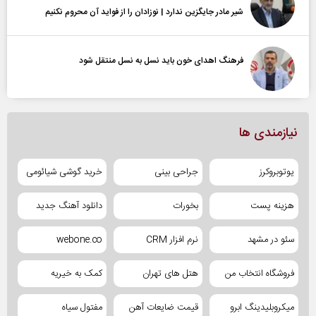
شیر مادر جایگزین ندارد | نوزادان را از فواید آن محروم نکنیم
فرهنگ اهدای خون باید نسل به نسل منتقل شود
نیازمندی ها
یوتوبروکرز
جراحی بینی
خرید گوشی شیائومی
هزینه پست
بخورات
دانلود آهنگ جدید
سئو در مشهد
نرم افزار CRM
webone.co
فروشگاه انتخاب من
هتل های تهران
کمک به خیریه
میکروبلیدینگ ابرو
قیمت ضایعات آهن
مفتول سیاه