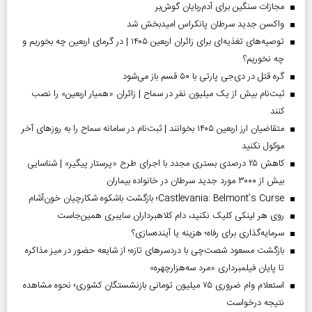
مجازات سنگین برای آدم‌ربایان گوش‌بر
واکسن جدید سرطان پانکراس امیدبخش شد
توصیه‌های تغذیه‌ای برای زائران اربعین ۱۴۰۵ | در گرمای اربعین چه بخوریم و
چه نخوریم؟
گره قتل در دی‌جی پارتی با ۵۰ قسم باز می‌شود
ثبت‌نام بیش از یک میلیون نفر در سماح | زائران «همیار اربعین» را نصب
کنند
متقاضیان ارز اربعین ۱۴۰۵ بخوانند | ثبت‌نام در سامانه سماح را به روز‌های آخر
موکول نکنید
کاهش ۲۵ درصدی بستری مجدد با اجرای طرح «پرستار پیگیر» | شناسایی
بیش از ۳۰۰۰ مورد جدید سرطان در خانواده بیماران
Castlevania: Belmont’s Curse؛ بازگشت باشکوه شکارچیان خون‌آشام
روی هر لینکی کلیک نکنید، دام کلاهبرداران سایبری همین‌جاست
سرمایه‌گذاری برای رفاه؛ هزینه یا آینده‌سازی؟
بازگشت مسعود شصت‌چی با دردسر‌های تازه؛ از شایعه حضور در میز مذاکره
تا پایان فیلمبرداری «مرد سه‌هزارچهره»
استعلام وام ضروری ۷۵ میلیون تومانی بازنشستگان کشوری؛ نحوه مشاهده
نتیجه درخواست