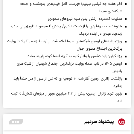
آخر هفته چه فیلمی ببینیم؟ فهرست کامل فیلم‌های پنجشنبه و جمعه
شبکه‌های سیما
عملیات گسترده ارتش یمن علیه نیروهای سعودی
هنرمند منحصر‌به‌فردی را از دست دادیم/ پخش ۲ مجموعه تلویزیونی جدید
زنده‌یاد عبدی در آینده نزدیک
ویژه‌برنامه‌های اربعین شبکه‌های سیما اعلام شد؛ از ارتباط زنده با کربلا تا روایت
بزرگ‌ترین اجتماع معنوی جهان
پزشکیان: باید دشمن را وادار کنیم به آنچه امضا کرده پایبند بماند
اربعین ۱۴۰۵ در قاب صدا؛ روایت بزرگ‌ترین اجتماع شیعیان از شبکه‌های
رادیویی
بازگشت زائران اربعین آغاز شد؛ ۱۰ توصیه‌ای که قبل از عبور از مرز حتماً باید
بدانید
رکورد تردد زائران اربعین؛ بیش از ۴.۳ میلیون عبور از مرزهای شش‌گانه ثبت
شد
پیشنهاد سردبیر