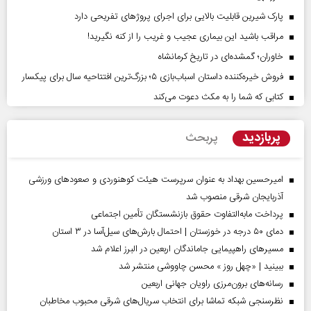
پارک شیرین قابلیت‌ بالایی برای اجرای پروژهای تفریحی دارد
مراقب باشید این بیماری عجیب و غریب را از کنه نگیرید!
خاوران؛ گمشده‌ای در تاریخ کرمانشاه
فروش خیره‌کننده داستان اسباب‌بازی ۵؛ بزرگ‌ترین افتتاحیه سال برای پیکسار
کتابی که شما را به مکث دعوت می‌کند
پربازدید
پربحث
امیرحسین بهداد به عنوان سرپرست هیئت کوهنوردی و صعودهای ورزشی
آذربایجان شرقی منصوب شد
پرداخت مابه‌التفاوت حقوق بازنشستگان تأمین اجتماعی
دمای ۵۰ درجه در خوزستان | احتمال بارش‌های سیل‌آسا در ۳ استان
مسیر‌های راهپیمایی جاماندگان اربعین در البرز اعلام شد
ببینید | «چهل روز » محسن چاووشی منتشر شد
رسانه‌های برون‌مرزی راویان جهانی اربعین
نظرسنجی شبکه تماشا برای انتخاب سریال‌های شرقی محبوب مخاطبان