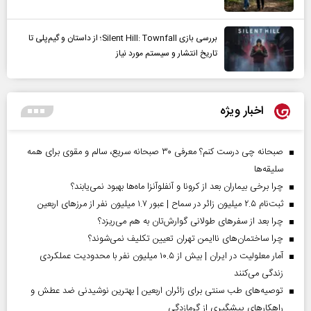
بررسی بازی Silent Hill: Townfall؛ از داستان و گیم‌پلی تا
تاریخ انتشار و سیستم مورد نیاز
اخبار ویژه
صبحانه چی درست کنم؟ معرفی ۳۰ صبحانه سریع، سالم و مقوی برای همه
سلیقه‌ها
چرا برخی بیماران بعد از کرونا و آنفلوآنزا ماه‌ها بهبود نمی‌یابند؟
ثبت‌نام ۲.۵ میلیون زائر در سماح | عبور ۱.۷ میلیون نفر از مرز‌های اربعین
چرا بعد از سفرهای طولانی گوارش‌تان به هم می‌ریزد؟
چرا ساختمان‌های ناایمن تهران تعیین تکلیف نمی‌شوند؟
آمار معلولیت در ایران | بیش از ۱۰.۵ میلیون نفر با محدودیت عملکردی
زندگی می‌کنند
توصیه‌های طب سنتی برای زائران اربعین | بهترین نوشیدنی ضد عطش و
راهکارهای پیشگیری از گرمازدگی