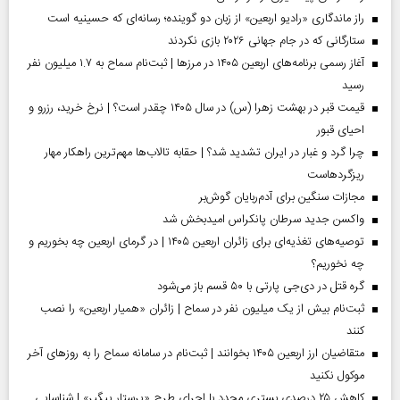
راز ماندگاری «رادیو اربعین» از زبان دو گوینده؛ رسانه‌ای که حسینیه است
ستارگانی که در جام جهانی ۲۰۲۶ بازی نکردند
آغاز رسمی برنامه‌های اربعین ۱۴۰۵ در مرز‌ها | ثبت‌نام سماح به ۱.۷ میلیون نفر
رسید
قیمت قبر در بهشت زهرا (س) در سال ۱۴۰۵ چقدر است؟ | نرخ خرید، رزرو و
احیای قبور
چرا گرد و غبار در ایران تشدید شد؟ | حقابه تالاب‌ها مهم‌ترین راهکار مهار
ریزگردهاست
مجازات سنگین برای آدم‌ربایان گوش‌بر
واکسن جدید سرطان پانکراس امیدبخش شد
توصیه‌های تغذیه‌ای برای زائران اربعین ۱۴۰۵ | در گرمای اربعین چه بخوریم و
چه نخوریم؟
گره قتل در دی‌جی پارتی با ۵۰ قسم باز می‌شود
ثبت‌نام بیش از یک میلیون نفر در سماح | زائران «همیار اربعین» را نصب
کنند
متقاضیان ارز اربعین ۱۴۰۵ بخوانند | ثبت‌نام در سامانه سماح را به روز‌های آخر
موکول نکنید
کاهش ۲۵ درصدی بستری مجدد با اجرای طرح «پرستار پیگیر» | شناسایی