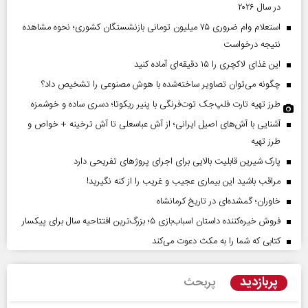
در سال ۲۰۲۶
استعلام وام ضروری ۷۵ میلیون تومانی بازنشستگان کشوری؛ نحوه مشاهده
نتیجه درخواست
این غذای لاکچری را ۱۵ دقیقه‌ای آماده کنید
چگونه می‌توان تصاویر ساخته‌شده با هوش مصنوعی را تشخیص داد؟
طرز تهیه تارت فلپ‌جک توت‌فرنگی با پنیر ریکوتا؛ دسری ساده و خوشمزه
آشنایی با آش‌های اصیل ایرانی؛ از آش عباسعلی تا آش ترخینه + خواص و
طرز تهیه
پارک شیرین قابلیت‌ بالایی برای اجرای پروژهای تفریحی دارد
مراقب باشید این بیماری عجیب و غریب را از کنه نگیرید!
خاوران؛ گمشده‌ای در تاریخ کرمانشاه
فروش خیره‌کننده داستان اسباب‌بازی ۵؛ بزرگ‌ترین افتتاحیه سال برای پیکسار
کتابی که شما را به مکث دعوت می‌کند
پربازدید
پربحث