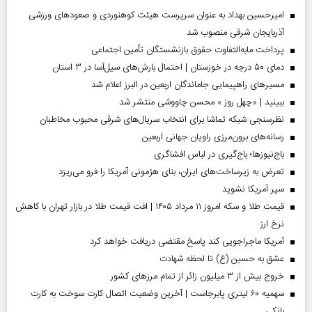
امیرحسین بهداد به عنوان سرپرست هیئت کوهنوردی و صعودهای ورزشی
آذربایجان شرقی منصوب شد
پرداخت مابه‌التفاوت حقوق بازنشستگان تأمین اجتماعی
دمای ۵۰ درجه در خوزستان | احتمال بارش‌های سیل‌آسا در ۳ استان
مسیر‌های راهپیمایی جاماندگان اربعین در البرز اعلام شد
ببینید | «چهل روز » محسن چاووشی منتشر شد
نظرسنجی شبکه تماشا برای انتخاب سریال‌های شرقی محبوب مخاطبان
رسانه‌های برون‌مرزی راویان جهانی اربعین
باج‌نیوزها؛ باج‌گیری در لباس افشاگری
تعرض به زیرساخت‌های ایران، بنای هژمونی آمریکا را فرو می‌ریزد
سپر آمریکا نشوید
قیمت طلا و سکه امروز ۱۱ مرداد ۱۴۰۵ | افت قیمت طلا در بازار تهران با کاهش
نرخ ارز
آمریکا ماجراجویی کند پاسخ مقتضی دریافت خواهد کرد
عشق به حسین (ع) تا لحظه شهادت
خروج بیش از ۳ میلیون زائر از تمام مرز‌های کشور
سهمیه ۶۰ لیتری پابرجاست | آخرین وضعیت اتصال کارت سوخت به کارت
بانکی