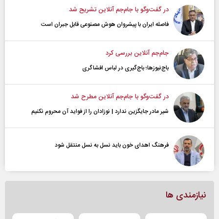
در گفت‌و‌گو با جام‌جم آنلاین تشریح شد
فاصله ایران با پیشرو‌ان هوش مصنوعی قابل جبران است
جام‌جم آنلاین بررسی کرد
باج‌نیوزها؛ باج‌گیری در لباس افشاگری
در گفت‌و‌گو با جام‌جم آنلاین مطرح شد
شیر مادر جایگزین ندارد | نوزادان را از فواید آن محروم نکنیم
فرهنگ اهدای خون باید نسل به نسل منتقل شود
نیازمندی ها