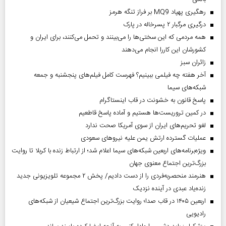
رهگیری پهپاد MQ9 بر فراز تنگه هرمز
درگیری مرگبار ۲ پسرخاله در پارک
همه مردمی که این سختی‌ها را می‌بینند و تحمل می‌کنند، برای ایران و
کشورشان این کاررا انجام می‌دهند
‌زائران سبز
آخر هفته چه فیلمی ببینیم؟ فهرست کامل فیلم‌های پنجشنبه و جمعه
شبکه‌های سیما
پاسخ قانون به خشونت در قاب اینستاگرام
در کمین تروریست‌ها هستیم و آماده پاسخ قاطعیم
لغو تحریم‌های ایران از سوی آمریکا صحت ندارد
عملیات گسترده ارتش یمن علیه نیروهای سعودی
ویژه‌برنامه‌های اربعین شبکه‌های سیما اعلام شد؛ از ارتباط زنده با کربلا تا روایت
بزرگ‌ترین اجتماع معنوی جهان
هنرمند منحصر‌به‌فردی را از دست دادیم/ پخش ۲ مجموعه تلویزیونی جدید
زنده‌یاد عبدی در آینده نزدیک
اربعین ۱۴۰۵ در قاب صدا؛ روایت بزرگ‌ترین اجتماع شیعیان از شبکه‌های
رادیویی