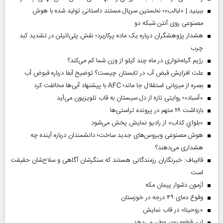
ببینید | «لبالب»؛ نخستین سریال مستند داستانی تولید شده با هوش
مصنوعی روی آنتن شبکه دو
هشدار پژوهشگران درباره یک ماده پرکاربرد؛ نقش پلی‌اتیلن در تشدید کبد
چرب
رژیم گیاه‌خواری در ماه چند کیلو از وزن شما کم می‌کند؟
علت افزایش قبض آب در تابستان چیست؟ توضیح آبفا درباره قبوض آب
بصره از میزبانی استقلال جا ماند؛ AFC با پیشنهاد آبی‌ها مخالفت کرد
«آسباد»؛ روایتی تازه از دل سیستان به قاب تلویزیون می‌آید
بازداشت ۲۸ متهم در پرونده تراستی‌ها
«بلواي کذاب» از رادیو نمایش پخش می‌شود
هوش مصنوعی ویروس‌های جدید ساخت؛ دانشمندان درباره آینده چه
هشداری می‌دهند؟
قالیباف: خبرنگاران رزمندگانی هستند که سنگرشان آگاهی و سلاح‌شان حقیقت
است
آزمون دشوار پیمان مکه
وقوع دمای ۴۹ درجه در خوزستان
«روحینا» در قاب نمایش
این قطعه بوی وطن می‌دهد