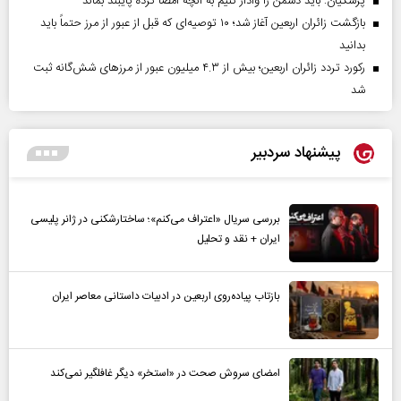
پزشکیان: باید دشمن را وادار کنیم به آنچه امضا کرده پایبند بماند
بازگشت زائران اربعین آغاز شد؛ ۱۰ توصیه‌ای که قبل از عبور از مرز حتماً باید
بدانید
رکورد تردد زائران اربعین؛ بیش از ۴.۳ میلیون عبور از مرزهای شش‌گانه ثبت
شد
پیشنهاد سردبیر
بررسی سریال «اعتراف می‌کنم»؛ ساختارشکنی در ژانر پلیسی
ایران + نقد و تحلیل
بازتاب پیاده‌روی اربعین در ادبیات داستانی معاصر ایران
امضای سروش صحت در «استخر» دیگر غافلگیر نمی‌کند