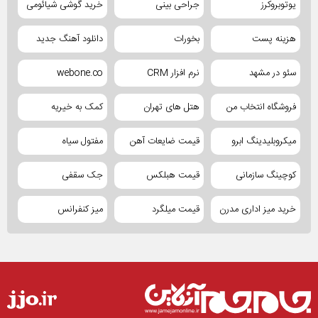
یوتوبروکرز
جراحی بینی
خرید گوشی شیائومی
هزینه پست
بخورات
دانلود آهنگ جدید
سئو در مشهد
نرم افزار CRM
webone.co
فروشگاه انتخاب من
هتل های تهران
کمک به خیریه
میکروبلیدینگ ابرو
قیمت ضایعات آهن
مفتول سیاه
کوچینگ سازمانی
قیمت هبلکس
جک سقفی
خرید میز اداری مدرن
قیمت میلگرد
میز کنفرانس