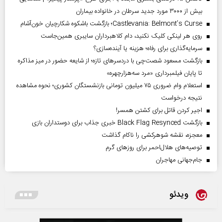
بیش از ۳۰۰۰ مورد جدید سرطان در خانواده بیماران
Castlevania: Belmont’s Curse؛ بازگشت باشکوه شکارچیان خون‌آشام
روی هر لینکی کلیک نکنید، دام کلاهبرداران سایبری همین‌جاست
سرمایه‌گذاری برای رفاه؛ هزینه یا آینده‌سازی؟
بازگشت مسعود شصت‌چی با دردسر‌های تازه؛ از شایعه حضور در میز مذاکره
تا پایان فیلمبرداری «مرد سه‌هزارچهره»
استعلام وام ضروری ۷۵ میلیون تومانی بازنشستگان کشوری؛ نحوه مشاهده
نتیجه درخواست
اجیر کردن قاتل برای کشتن همسر!
بازگشت Black Flag Resynced خبری جذاب برای دوستداران بازی
معجزه، نقشه شوهرکشی را ناکام گذاشت
توصیه‌های هلال‌احمر برای روز‌های گرم
جام‌جهانی مهاجران
ویدئو