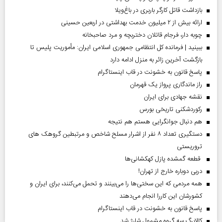
بازداشت قاتل کارگر باربری در باغ‌ویلا
ارائه بیش از ۲ میلیون خدمت بهداشتی در اربعین حسینی
چوبه دار، فرجام قاتلان دختربچه و مرد صاحبخانه
ببینید | فرمانده کل انتظامی جمهوری اسلامی ایران­: مأموریت پلیس تا
بازگشت آخرین زائر به منزل ادامه دارد
پاسخ قانون به خشونت در قاب اینستاگرام
راز ماندگاری پرواز یک قهرمان
نقشه جهادی برای ایران
رکوردشکنی تاریخی بورس
هم دنبال جوانگرایی هستم هم نتیجه
دستگیری تعداد ۸ نفر از اشرار مسلح شاخص و مرتبطین گروهک های
تروریستی
قطعه گمشده پازل کهکشانی‌ها
دربی دوباره خارج از تهران!
همه مردمی که این سختی‌ها را می‌بینند و تحمل می‌کنند، برای ایران و
کشورشان این کاررا انجام می‌دهند
پاسخ قانون به خشونت در قاب اینستاگرام
کالابرگ سه گروه مشمول شارژ شد