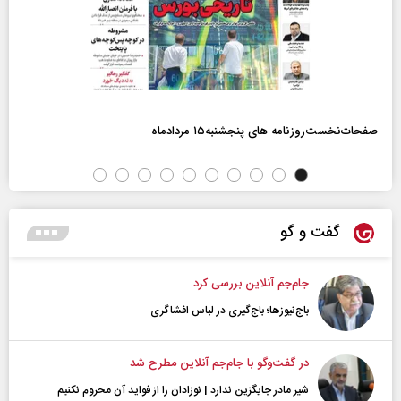
صفحات‌نخست‌روزنامه ها‌ی پنجشنبه‌۱۵ مردادماه
گفت و گو
جام‌جم آنلاین بررسی کرد
باج‌نیوزها؛ باج‌گیری در لباس افشاگری
در گفت‌و‌گو با جام‌جم آنلاین مطرح شد
شیر مادر جایگزین ندارد | نوزادان را از فواید آن محروم نکنیم