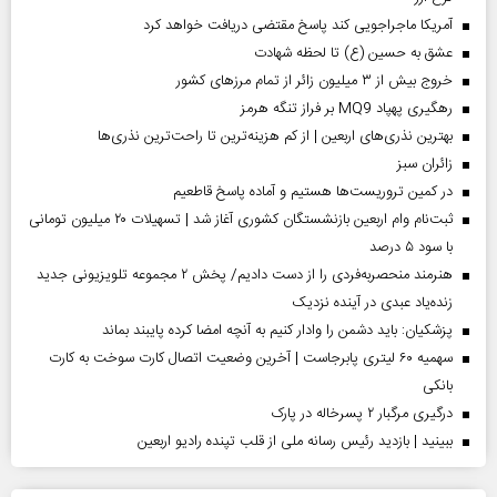
آمریکا ماجراجویی کند پاسخ مقتضی دریافت خواهد کرد
عشق به حسین (ع) تا لحظه شهادت
خروج بیش از ۳ میلیون زائر از تمام مرز‌های کشور
رهگیری پهپاد MQ9 بر فراز تنگه هرمز
بهترین نذری‌های اربعین | از کم هزینه‌ترین تا راحت‌ترین نذری‌ها
‌زائران سبز
در کمین تروریست‌ها هستیم و آماده پاسخ قاطعیم
ثبت‌نام وام اربعین بازنشستگان کشوری آغاز شد | تسهیلات ۲۰ میلیون تومانی
با سود ۵ درصد
هنرمند منحصر‌به‌فردی را از دست دادیم/ پخش ۲ مجموعه تلویزیونی جدید
زنده‌یاد عبدی در آینده نزدیک
پزشکیان: باید دشمن را وادار کنیم به آنچه امضا کرده پایبند بماند
سهمیه ۶۰ لیتری پابرجاست | آخرین وضعیت اتصال کارت سوخت به کارت
بانکی
درگیری مرگبار ۲ پسرخاله در پارک
ببینید | بازدید رئیس رسانه ملی از قلب تپنده رادیو اربعین