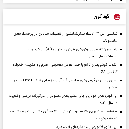
گوناگون
گلکسی اس ۲۷ اولترا؛ پیش‌نمایشی از تغییرات بنیادین در پرچمدار بعدی
سامسونگ
رشد خیره‌کننده بازار توکن‌های هوش مصنوعی (AI)؛ از هیجان تا
زیرساخت‌های واقعی
انقلاب گوشی‌های تاشو‌ با طعم هوش مصنوعی؛ معرفی و مقایسه خانواده
گلکسی Z۸
بحران باتری در گوشی‌های سامسونگ؛ آیا به‌روزرسانی One UI ۸.۵ مقصر
است؟
آیا خودروهای خودران جای ماشین‌های معمولی را می‌گیرند؟ بررسی وضعیت
در سال ۲۰۲۶
استعلام وام ضروری ۷۵ میلیون تومانی بازنشستگان کشوری؛ نحوه مشاهده
نتیجه درخواست
این غذای لاکچری را ۱۵ دقیقه‌ای آماده کنید