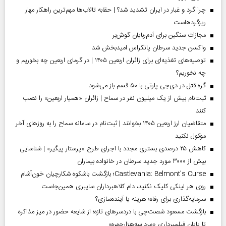
چرا گرد و غبار در ایران تشدید شد؟ | حقابه تالاب‌ها مهم‌ترین راهکار مهار
ریزگردهاست
مجازات سنگین برای آدم‌ربایان گوش‌بر
واکسن جدید سرطان پانکراس امیدبخش شد
توصیه‌های تغذیه‌ای برای زائران اربعین ۱۴۰۵ | در گرمای اربعین چه بخوریم و
چه نخوریم؟
گره قتل در دی‌جی پارتی با ۵۰ قسم باز می‌شود
ثبت‌نام بیش از یک میلیون نفر در سماح | زائران «همیار اربعین» را نصب
کنند
متقاضیان ارز اربعین ۱۴۰۵ بخوانند | ثبت‌نام در سامانه سماح را به روز‌های آخر
موکول نکنید
کاهش ۲۵ درصدی بستری مجدد با اجرای طرح «پرستار پیگیر» | شناسایی
بیش از ۳۰۰۰ مورد جدید سرطان در خانواده بیماران
Castlevania: Belmont’s Curse؛ بازگشت باشکوه شکارچیان خون‌آشام
روی هر لینکی کلیک نکنید، دام کلاهبرداران سایبری همین‌جاست
سرمایه‌گذاری برای رفاه؛ هزینه یا آینده‌سازی؟
بازگشت مسعود شصت‌چی با دردسر‌های تازه؛ از شایعه حضور در میز مذاکره
تا پایان فیلمبرداری «مرد سه‌هزارچهره»