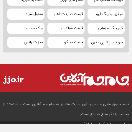
فروشگاه انتخاب من
هتل های تهران
کمک به خیریه
میکروبلیدینگ ابرو
قیمت ضایعات آهن
مفتول سیاه
کوچینگ سازمانی
قیمت هبلکس
جک سقفی
خرید میز اداری مدرن
قیمت میلگرد
میز کنفرانس
تمام حقوق مادی و معنوی این سایت متعلق به جام جم آنلاین است و استفاده از
مطالب با ذکر منبع بلامانع است.
طراحی و تولید
"ایران سامانه"