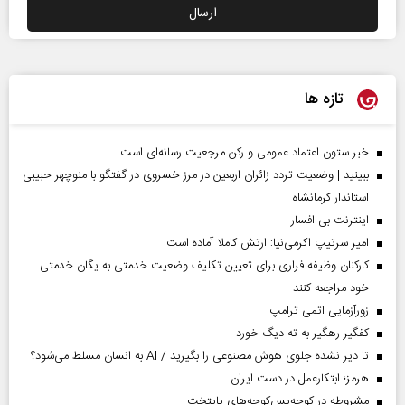
تازه ها
خبر ستون اعتماد عمومی و رکن مرجعیت رسانه‌ای است
ببینید | وضعیت تردد زائران اربعین در مرز خسروی در گفتگو با منوچهر حبیبی
استاندار کرمانشاه
اینترنت بی افسار
امیر سرتیپ اکرمی‌نیا: ارتش کاملا آماده است
کارکنان وظیفه فراری برای تعیین تکلیف وضعیت خدمتی به یگان خدمتی
خود مراجعه کنند
زورآزمایی اتمی ترامپ
کفگیر رهگیر به ته دیگ خورد
تا دیر نشده جلوی هوش مصنوعی را بگیرید / AI به انسان مسلط می‌شود؟
هرمز؛ ابتکارعمل در دست ایران
مشروطه در کوچه‌پس‌کوچه‌های پایتخت