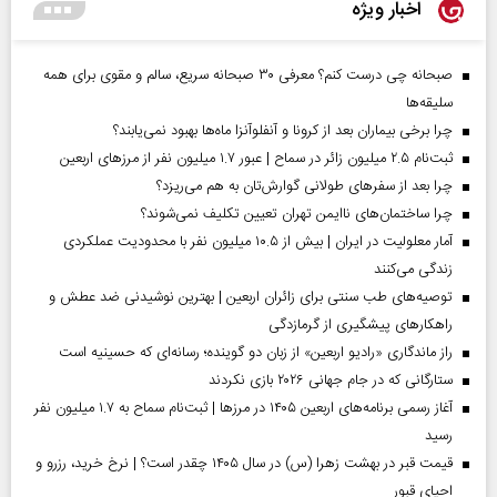
اخبار ویژه
صبحانه چی درست کنم؟ معرفی ۳۰ صبحانه سریع، سالم و مقوی برای همه
سلیقه‌ها
چرا برخی بیماران بعد از کرونا و آنفلوآنزا ماه‌ها بهبود نمی‌یابند؟
ثبت‌نام ۲.۵ میلیون زائر در سماح | عبور ۱.۷ میلیون نفر از مرز‌های اربعین
چرا بعد از سفرهای طولانی گوارش‌تان به هم می‌ریزد؟
چرا ساختمان‌های ناایمن تهران تعیین تکلیف نمی‌شوند؟
آمار معلولیت در ایران | بیش از ۱۰.۵ میلیون نفر با محدودیت عملکردی
زندگی می‌کنند
توصیه‌های طب سنتی برای زائران اربعین | بهترین نوشیدنی ضد عطش و
راهکارهای پیشگیری از گرمازدگی
راز ماندگاری «رادیو اربعین» از زبان دو گوینده؛ رسانه‌ای که حسینیه است
ستارگانی که در جام جهانی ۲۰۲۶ بازی نکردند
آغاز رسمی برنامه‌های اربعین ۱۴۰۵ در مرز‌ها | ثبت‌نام سماح به ۱.۷ میلیون نفر
رسید
قیمت قبر در بهشت زهرا (س) در سال ۱۴۰۵ چقدر است؟ | نرخ خرید، رزرو و
احیای قبور