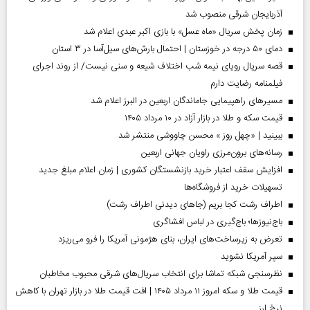
آذربایجان شرقی منصوب شد
زمان پخش سریال «ماه عسل» با بازی اکبر عبدی اعلام شد
دمای ۵۰ درجه در خوزستان | احتمال بارش‌های سیل‌آسا در ۳ استان
قصه سریال رویای نیمه شب اختلاف شیعه و سنی نیست/ از روند اجرای
فیلمنامه رضایت دارم
مسیر‌های راهپیمایی جاماندگان اربعین در البرز اعلام شد
قیمت سکه و طلا در بازار آزاد در ۱۰ مرداد ۱۴۰۵
ببینید | «چهل روز » محسن چاووشی منتشر شد
رسانه‌های برون‌مرزی راویان جهانی اربعین
افزایش سقف اعتبار خرید بازنشستگان کشوری | زمان اعلام مبلغ جدید
تسهیلات خرید از فروشگاه‌ها
اطراف رشت کجا بریم (جاهای دیدنی اطراف رشت)
باج‌نیوزها؛ باج‌گیری در لباس افشاگری
تعرض به زیرساخت‌های ایران، بنای هژمونی آمریکا را فرو می‌ریزد
سپر آمریکا نشوید
نظرسنجی شبکه تماشا برای انتخاب سریال‌های شرقی محبوب مخاطبان
قیمت طلا و سکه امروز ۱۱ مرداد ۱۴۰۵ | افت قیمت طلا در بازار تهران با کاهش
نرخ ارز