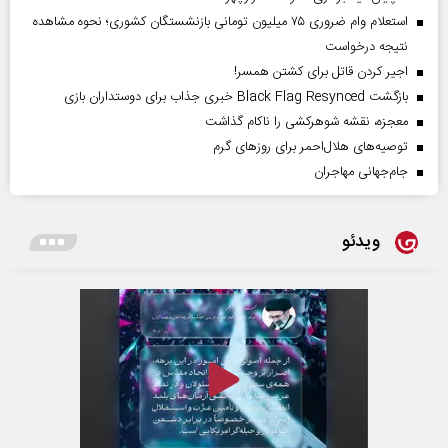
استعلام وام ضروری ۷۵ میلیون تومانی بازنشستگان کشوری؛ نحوه مشاهده
نتیجه درخواست
اجیر کردن قاتل برای کشتن همسر!
بازگشت Black Flag Resynced خبری جذاب برای دوستداران بازی
معجزه، نقشه شوهرکشی را ناکام گذاشت
توصیه‌های هلال‌احمر برای روز‌های گرم
جام‌جهانی مهاجران
ویدئو