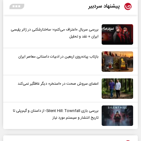
پیشنهاد سردبیر
بررسی سریال «اعتراف می‌کنم»؛ ساختارشکنی در ژانر پلیسی
ایران + نقد و تحلیل
بازتاب پیاده‌روی اربعین در ادبیات داستانی معاصر ایران
امضای سروش صحت در «استخر» دیگر غافلگیر نمی‌کند
بررسی بازی Silent Hill: Townfall؛ از داستان و گیم‌پلی تا
تاریخ انتشار و سیستم مورد نیاز