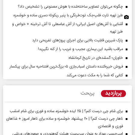
چگونه می‌توان تصاویر ساخته‌شده با هوش مصنوعی را تشخیص داد؟
طرز تهیه تارت فلپ‌جک توت‌فرنگی با پنیر ریکوتا؛ دسری ساده و خوشمزه
آشنایی با آش‌های اصیل ایرانی؛ از آش عباسعلی تا آش ترخینه + خواص و
طرز تهیه
پارک شیرین قابلیت‌ بالایی برای اجرای پروژهای تفریحی دارد
مراقب باشید این بیماری عجیب و غریب را از کنه نگیرید!
خاوران؛ گمشده‌ای در تاریخ کرمانشاه
فروش خیره‌کننده داستان اسباب‌بازی ۵؛ بزرگ‌ترین افتتاحیه سال برای پیکسار
کتابی که شما را به مکث دعوت می‌کند
پربازدید
پربحث
برای شام چی درست کنم؟ | ۲۵ ایده خوشمزه، ساده و فوری برای شام امشب
ناهار چی درست کنم؟ | ۲۰ پیشنهاد خوشمزه و ساده برای ناهار امروز + غذاهای
فوری و اقتصادی
امیرحسین بهداد به عنوان سرپرست هیئت کوهنوردی و صعودهای ورزشی