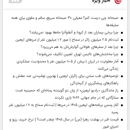
اخبار ویژه
صبحانه چی درست کنم؟ معرفی ۳۰ صبحانه سریع، سالم و مقوی برای همه
سلیقه‌ها
چرا برخی بیماران بعد از کرونا و آنفلوآنزا ماه‌ها بهبود نمی‌یابند؟
ثبت‌نام ۲.۵ میلیون زائر در سماح | عبور ۱.۷ میلیون نفر از مرز‌های اربعین
چرا بعد از سفرهای طولانی گوارش‌تان به هم می‌ریزد؟
چرا ساختمان‌های ناایمن تهران تعیین تکلیف نمی‌شوند؟
آمار معلولیت در ایران | بیش از ۱۰.۵ میلیون نفر با محدودیت عملکردی
زندگی می‌کنند
توصیه‌های طب سنتی برای زائران اربعین | بهترین نوشیدنی ضد عطش و
راهکارهای پیشگیری از گرمازدگی
راز ماندگاری «رادیو اربعین» از زبان دو گوینده؛ رسانه‌ای که حسینیه است
ستارگانی که در جام جهانی ۲۰۲۶ بازی نکردند
آغاز رسمی برنامه‌های اربعین ۱۴۰۵ در مرز‌ها | ثبت‌نام سماح به ۱.۷ میلیون نفر
رسید
قیمت قبر در بهشت زهرا (س) در سال ۱۴۰۵ چقدر است؟ | نرخ خرید، رزرو و
احیای قبور