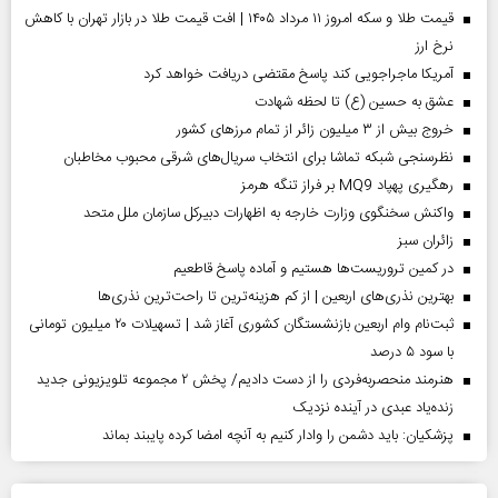
قیمت طلا و سکه امروز ۱۱ مرداد ۱۴۰۵ | افت قیمت طلا در بازار تهران با کاهش
نرخ ارز
آمریکا ماجراجویی کند پاسخ مقتضی دریافت خواهد کرد
عشق به حسین (ع) تا لحظه شهادت
خروج بیش از ۳ میلیون زائر از تمام مرز‌های کشور
نظرسنجی شبکه تماشا برای انتخاب سریال‌های شرقی محبوب مخاطبان
رهگیری پهپاد MQ9 بر فراز تنگه هرمز
واکنش سخنگوی وزارت خارجه به اظهارات دبیرکل سازمان ملل متحد
‌زائران سبز
در کمین تروریست‌ها هستیم و آماده پاسخ قاطعیم
بهترین نذری‌های اربعین | از کم هزینه‌ترین تا راحت‌ترین نذری‌ها
ثبت‌نام وام اربعین بازنشستگان کشوری آغاز شد | تسهیلات ۲۰ میلیون تومانی
با سود ۵ درصد
هنرمند منحصر‌به‌فردی را از دست دادیم/ پخش ۲ مجموعه تلویزیونی جدید
زنده‌یاد عبدی در آینده نزدیک
پزشکیان: باید دشمن را وادار کنیم به آنچه امضا کرده پایبند بماند