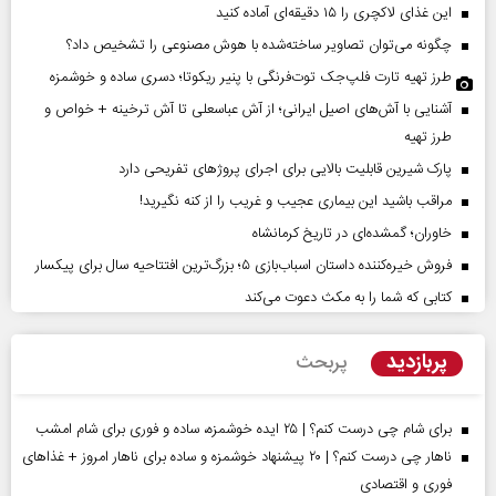
این غذای لاکچری را ۱۵ دقیقه‌ای آماده کنید
چگونه می‌توان تصاویر ساخته‌شده با هوش مصنوعی را تشخیص داد؟
طرز تهیه تارت فلپ‌جک توت‌فرنگی با پنیر ریکوتا؛ دسری ساده و خوشمزه
آشنایی با آش‌های اصیل ایرانی؛ از آش عباسعلی تا آش ترخینه + خواص و
طرز تهیه
پارک شیرین قابلیت‌ بالایی برای اجرای پروژهای تفریحی دارد
مراقب باشید این بیماری عجیب و غریب را از کنه نگیرید!
خاوران؛ گمشده‌ای در تاریخ کرمانشاه
فروش خیره‌کننده داستان اسباب‌بازی ۵؛ بزرگ‌ترین افتتاحیه سال برای پیکسار
کتابی که شما را به مکث دعوت می‌کند
پربازدید
پربحث
برای شام چی درست کنم؟ | ۲۵ ایده خوشمزه، ساده و فوری برای شام امشب
ناهار چی درست کنم؟ | ۲۰ پیشنهاد خوشمزه و ساده برای ناهار امروز + غذاهای
فوری و اقتصادی