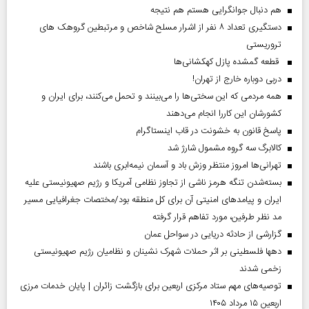
هم دنبال جوانگرایی هستم هم نتیجه
دستگیری تعداد ۸ نفر از اشرار مسلح شاخص و مرتبطین گروهک های
تروریستی
قطعه گمشده پازل کهکشانی‌ها
دربی دوباره خارج از تهران!
همه مردمی که این سختی‌ها را می‌بینند و تحمل می‌کنند، برای ایران و
کشورشان این کاررا انجام می‌دهند
پاسخ قانون به خشونت در قاب اینستاگرام
کالابرگ سه گروه مشمول شارژ شد
تهرانی‌ها امروز منتظر وزش باد و آسمان نیمه‌ابری باشند
بسته‌شدن تنگه هرمز ناشی از تجاوز نظامی آمریکا و رژیم صهیونیستی علیه
ایران و پیامد‌های امنیتی آن برای کل منطقه بود/مختصات جغرافیایی مسیر
مد نظر طرفین، مورد تفاهم قرار گرفته
گزارشی از حادثه دریایی در سواحل عمان
دهها فلسطینی بر اثر حملات شهرک نشینان و نظامیان رژیم صهیونیستی
زخمی شدند
توصیه‌های مهم ستاد مرکزی اربعین برای بازگشت زائران | پایان خدمات مرزی
اربعین ۱۵ مرداد ۱۴۰۵