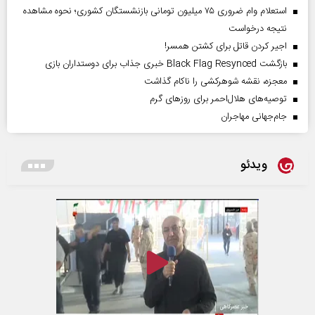
استعلام وام ضروری ۷۵ میلیون تومانی بازنشستگان کشوری؛ نحوه مشاهده
نتیجه درخواست
اجیر کردن قاتل برای کشتن همسر!
بازگشت Black Flag Resynced خبری جذاب برای دوستداران بازی
معجزه، نقشه شوهرکشی را ناکام گذاشت
توصیه‌های هلال‌احمر برای روز‌های گرم
جام‌جهانی مهاجران
ویدئو