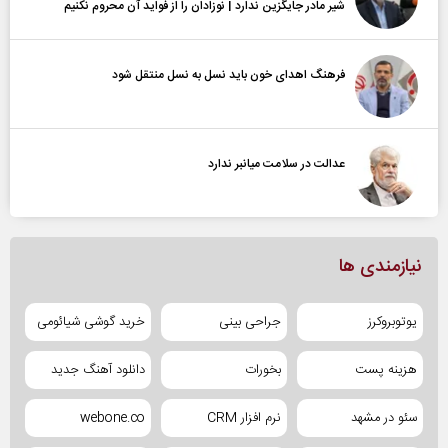
شیر مادر جایگزین ندارد | نوزادان را از فواید آن محروم نکنیم
فرهنگ اهدای خون باید نسل به نسل منتقل شود
عدالت در سلامت میانبر ندارد
نیازمندی ها
یوتوبروکرز
جراحی بینی
خرید گوشی شیائومی
هزینه پست
بخورات
دانلود آهنگ جدید
سئو در مشهد
نرم افزار CRM
webone.co