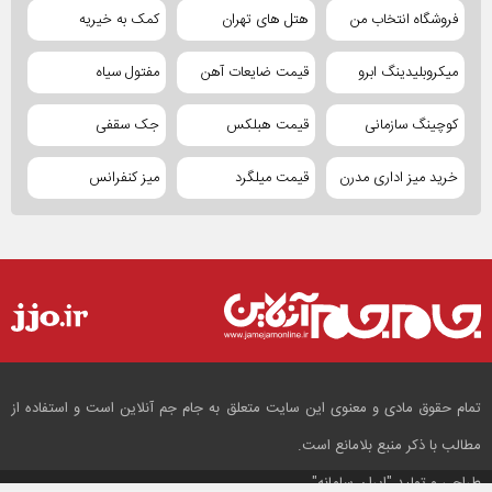
فروشگاه انتخاب من
هتل های تهران
کمک به خیریه
میکروبلیدینگ ابرو
قیمت ضایعات آهن
مفتول سیاه
کوچینگ سازمانی
قیمت هبلکس
جک سقفی
خرید میز اداری مدرن
قیمت میلگرد
میز کنفرانس
تمام حقوق مادی و معنوی این سایت متعلق به جام جم آنلاین است و استفاده از
مطالب با ذکر منبع بلامانع است.
طراحی و تولید
"ایران سامانه"