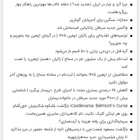
چرا گرد و غبار در ایران تشدید شد؟ | حقابه تالاب‌ها مهم‌ترین راهکار مهار
ریزگردهاست
مجازات سنگین برای آدم‌ربایان گوش‌بر
واکسن جدید سرطان پانکراس امیدبخش شد
توصیه‌های تغذیه‌ای برای زائران اربعین ۱۴۰۵ | در گرمای اربعین چه بخوریم و
چه نخوریم؟
گره قتل در دی‌جی پارتی با ۵۰ قسم باز می‌شود
ثبت‌نام بیش از یک میلیون نفر در سماح | زائران «همیار اربعین» را نصب
کنند
متقاضیان ارز اربعین ۱۴۰۵ بخوانند | ثبت‌نام در سامانه سماح را به روز‌های آخر
موکول نکنید
کاهش ۲۵ درصدی بستری مجدد با اجرای طرح «پرستار پیگیر» | شناسایی
بیش از ۳۰۰۰ مورد جدید سرطان در خانواده بیماران
Castlevania: Belmont’s Curse؛ بازگشت باشکوه شکارچیان خون‌آشام
روی هر لینکی کلیک نکنید، دام کلاهبرداران سایبری همین‌جاست
سرمایه‌گذاری برای رفاه؛ هزینه یا آینده‌سازی؟
بازگشت مسعود شصت‌چی با دردسر‌های تازه؛ از شایعه حضور در میز مذاکره
تا پایان فیلمبرداری «مرد سه‌هزارچهره»