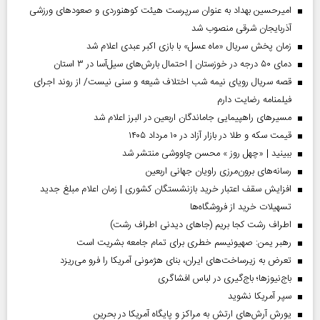
امیرحسین بهداد به عنوان سرپرست هیئت کوهنوردی و صعودهای ورزشی
آذربایجان شرقی منصوب شد
زمان پخش سریال «ماه عسل» با بازی اکبر عبدی اعلام شد
دمای ۵۰ درجه در خوزستان | احتمال بارش‌های سیل‌آسا در ۳ استان
قصه سریال رویای نیمه شب اختلاف شیعه و سنی نیست/ از روند اجرای
فیلمنامه رضایت دارم
مسیر‌های راهپیمایی جاماندگان اربعین در البرز اعلام شد
قیمت سکه و طلا در بازار آزاد در ۱۰ مرداد ۱۴۰۵
ببینید | «چهل روز » محسن چاووشی منتشر شد
رسانه‌های برون‌مرزی راویان جهانی اربعین
افزایش سقف اعتبار خرید بازنشستگان کشوری | زمان اعلام مبلغ جدید
تسهیلات خرید از فروشگاه‌ها
اطراف رشت کجا بریم (جاهای دیدنی اطراف رشت)
رهبر یمن: صهیونیسم خطری برای تمام جامعه بشریت است
تعرض به زیرساخت‌های ایران، بنای هژمونی آمریکا را فرو می‌ریزد
باج‌نیوزها؛ باج‌گیری در لباس افشاگری
سپر آمریکا نشوید
یورش آرش‌های ارتش به مراکز و پایگاه‌ آمریکا در بحرین