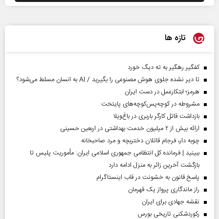
تازه ها
کفگیر رهگیر به ته دیگ خورد
تا دیر نشده جلوی هوش مصنوعی را بگیرید / AI به انسان مسلط می‌شود؟
هرمز؛ ابتکارعمل در دست ایران
مشروطه در کوچه‌پس‌کوچه‌های پایتخت
بازداشت قاتل کارگر باربری در باغ‌ویلا
ارائه بیش از ۲ میلیون خدمت بهداشتی در اربعین حسینی
چوبه دار، فرجام قاتلان دختربچه و مرد صاحبخانه
ببینید | فرمانده کل انتظامی جمهوری اسلامی ایران­: مأموریت پلیس تا
بازگشت آخرین زائر به منزل ادامه دارد
پاسخ قانون به خشونت در قاب اینستاگرام
راز ماندگاری پرواز یک قهرمان
نقشه جهادی برای ایران
رکوردشکنی تاریخی بورس