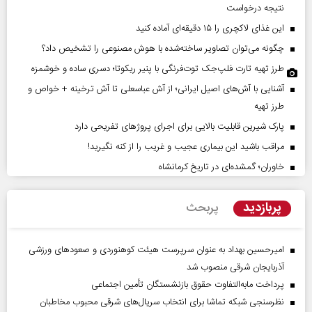
نتیجه درخواست
این غذای لاکچری را ۱۵ دقیقه‌ای آماده کنید
چگونه می‌توان تصاویر ساخته‌شده با هوش مصنوعی را تشخیص داد؟
طرز تهیه تارت فلپ‌جک توت‌فرنگی با پنیر ریکوتا؛ دسری ساده و خوشمزه
آشنایی با آش‌های اصیل ایرانی؛ از آش عباسعلی تا آش ترخینه + خواص و
طرز تهیه
پارک شیرین قابلیت‌ بالایی برای اجرای پروژهای تفریحی دارد
مراقب باشید این بیماری عجیب و غریب را از کنه نگیرید!
خاوران؛ گمشده‌ای در تاریخ کرمانشاه
پربازدید
پربحث
امیرحسین بهداد به عنوان سرپرست هیئت کوهنوردی و صعودهای ورزشی
آذربایجان شرقی منصوب شد
پرداخت مابه‌التفاوت حقوق بازنشستگان تأمین اجتماعی
نظرسنجی شبکه تماشا برای انتخاب سریال‌های شرقی محبوب مخاطبان