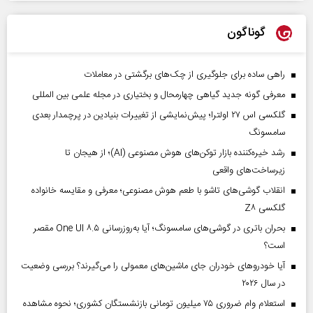
گوناگون
راهی ساده برای جلوگیری از چک‌های برگشتی در معاملات
معرفی گونه جدید گیاهی چهارمحال و بختیاری در مجله علمی بین المللی
گلکسی اس ۲۷ اولترا؛ پیش‌نمایشی از تغییرات بنیادین در پرچمدار بعدی
سامسونگ
رشد خیره‌کننده بازار توکن‌های هوش مصنوعی (AI)؛ از هیجان تا
زیرساخت‌های واقعی
انقلاب گوشی‌های تاشو‌ با طعم هوش مصنوعی؛ معرفی و مقایسه خانواده
گلکسی Z۸
بحران باتری در گوشی‌های سامسونگ؛ آیا به‌روزرسانی One UI ۸.۵ مقصر
است؟
آیا خودروهای خودران جای ماشین‌های معمولی را می‌گیرند؟ بررسی وضعیت
در سال ۲۰۲۶
استعلام وام ضروری ۷۵ میلیون تومانی بازنشستگان کشوری؛ نحوه مشاهده