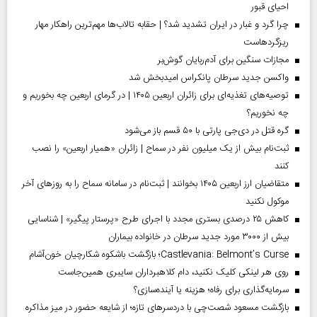
احیای قبور
چرا گرد و غبار در ایران تشدید شد؟ | حقابه تالاب‌ها مهم‌ترین راهکار مهار
ریزگردهاست
مجازات سنگین برای آدم‌ربایان گوش‌بر
واکسن جدید سرطان پانکراس امیدبخش شد
توصیه‌های تغذیه‌ای برای زائران اربعین ۱۴۰۵ | در گرمای اربعین چه بخوریم و
چه نخوریم؟
گره قتل در دی‌جی پارتی با ۵۰ قسم باز می‌شود
ثبت‌نام بیش از یک میلیون نفر در سماح | زائران «همیار اربعین» را نصب
کنند
متقاضیان ارز اربعین ۱۴۰۵ بخوانند | ثبت‌نام در سامانه سماح را به روز‌های آخر
موکول نکنید
کاهش ۲۵ درصدی بستری مجدد با اجرای طرح «پرستار پیگیر» | شناسایی
بیش از ۳۰۰۰ مورد جدید سرطان در خانواده بیماران
Castlevania: Belmont’s Curse؛ بازگشت باشکوه شکارچیان خون‌آشام
روی هر لینکی کلیک نکنید، دام کلاهبرداران سایبری همین‌جاست
سرمایه‌گذاری برای رفاه؛ هزینه یا آینده‌سازی؟
بازگشت مسعود شصت‌چی با دردسر‌های تازه؛ از شایعه حضور در میز مذاکره