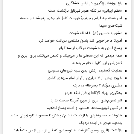
باج‌نیوزها؛ باج‌گیری در لباس افشاگری
«نظم ایرانی» در تنگه هرمز غیرقابل بازگشت است
آخر هفته چه فیلمی ببینیم؟ فهرست کامل فیلم‌های پنجشنبه و جمعه
شبکه‌های سیما
عشق به حسین (ع) تا لحظه شهادت
آمریکا ماجراجویی کند پاسخ مقتضی دریافت خواهد کرد
پاسخ قانون به خشونت در قاب اینستاگرام
همه مردمی که این سختی‌ها را می‌بینند و تحمل می‌کنند، برای ایران و
کشورشان این کاررا انجام می‌دهند
عملیات گسترده ارتش یمن علیه نیروهای سعودی
خروج بیش از ۳ میلیون زائر از تمام مرز‌های کشور
درگیری مرگبار ۲ پسرخاله در پارک
رهگیری پهپاد MQ9 بر فراز تنگه هرمز
لغو تحریم‌های ایران از سوی آمریکا صحت ندارد
در کمین تروریست‌ها هستیم و آماده پاسخ قاطعیم
هنرمند منحصر‌به‌فردی را از دست دادیم/ پخش ۲ مجموعه تلویزیونی جدید
زنده‌یاد عبدی در آینده نزدیک
بازگشت زائران اربعین آغاز شد؛ ۱۰ توصیه‌ای که قبل از عبور از مرز حتماً باید