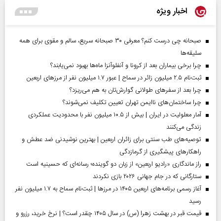
اخبار ویژه
صبحانه چی درست کنم؟ معرفی ۳۰ صبحانه سریع، سالم و مقوی برای همه
سلیقه‌ها
چرا برخی بیماران بعد از کرونا و آنفلوآنزا ماه‌ها بهبود نمی‌یابند؟
ثبت‌نام ۲.۵ میلیون زائر در سماح | عبور ۱.۷ میلیون نفر از مرز‌های اربعین
چرا بعد از سفرهای طولانی گوارش‌تان به هم می‌ریزد؟
چرا ساختمان‌های ناایمن تهران تعیین تکلیف نمی‌شوند؟
آمار معلولیت در ایران | بیش از ۱۰.۵ میلیون نفر با محدودیت عملکردی
زندگی می‌کنند
توصیه‌های طب سنتی برای زائران اربعین | بهترین نوشیدنی ضد عطش و
راهکارهای پیشگیری از گرمازدگی
راز ماندگاری «رادیو اربعین» از زبان دو گوینده؛ رسانه‌ای که حسینیه است
ستارگانی که در جام جهانی ۲۰۲۶ بازی نکردند
آغاز رسمی برنامه‌های اربعین ۱۴۰۵ در مرز‌ها | ثبت‌نام سماح به ۱.۷ میلیون نفر
رسید
قیمت قبر در بهشت زهرا (س) در سال ۱۴۰۵ چقدر است؟ | نرخ خرید، رزرو و