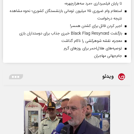
تا پایان فیلمبرداری «مرد سه‌هزارچهره»
استعلام وام ضروری ۷۵ میلیون تومانی بازنشستگان کشوری؛ نحوه مشاهده
نتیجه درخواست
اجیر کردن قاتل برای کشتن همسر!
بازگشت Black Flag Resynced خبری جذاب برای دوستداران بازی
معجزه، نقشه شوهرکشی را ناکام گذاشت
توصیه‌های هلال‌احمر برای روز‌های گرم
جام‌جهانی مهاجران
ویدئو