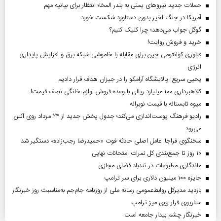
حملات جدید نیروهای یمنی به بندر المخا؛ انتظار برای بیانیه مهم
آمریکا در جنگ اخیر بدون دستاورد شکست خورد
گوگل جواب می‌دهد؛ چرا کلیک کنیم؟
خرید و فروش روایت!
فناوری کوانتومی چین برای مقابله با خاموشی شبکه برق و افزایش پایداری
انرژی
یحیی سریع: پالایشگاه آرامکو را در جیزان هدف قرار دادیم
کلاهبرداری ۱۰۰ میلیارد ریالی با وعده فروش لوازم خانگی نصف قیمت!
میوه تابستانه با قیمت نوبرانه
رادیو فرهنگ پوست‌اندازی می‌کند؛ جدول پخش جدید از ۲۴ مرداد روی آنتن
می‌رود
سخنگوی فراجا: عامل اصلی حادثه فوت «حمیدرضا رجب‌زاده» دستگیر شد
۱۰ روز تا جمع‌بندی کل نمرات امتحانات نهایی
ماندگاری مطبوعات در تندباد فضای مجازی
جایزه ۱۰۰ میلیون دلاری برای سر ترامپ
بازدید مدیرکل روابط‌عمومی رسانه ملی از روزنامه جام‌جم به‌مناسبت روز خبرنگار
سناریوی فرار روی میز ترامپ
خبرنگار چشم بیدار جامعه است