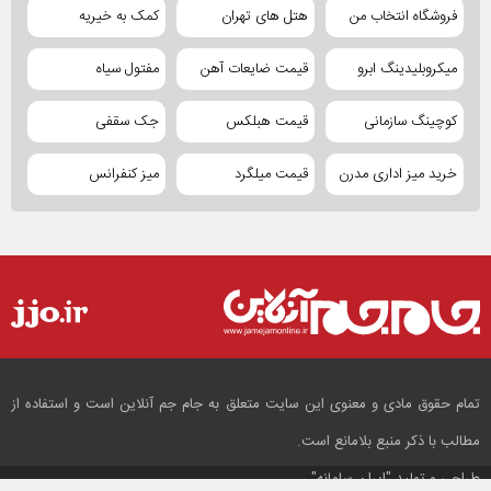
فروشگاه انتخاب من
هتل های تهران
کمک به خیریه
میکروبلیدینگ ابرو
قیمت ضایعات آهن
مفتول سیاه
کوچینگ سازمانی
قیمت هبلکس
جک سقفی
خرید میز اداری مدرن
قیمت میلگرد
میز کنفرانس
تمام حقوق مادی و معنوی این سایت متعلق به جام جم آنلاین است و استفاده از
مطالب با ذکر منبع بلامانع است.
طراحی و تولید
"ایران سامانه"