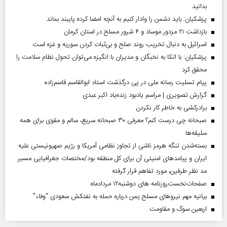
بدانید
پزشکیان: باید دشمن را وادار کنیم به آنچه امضا کرده پایبند بماند
بازداشت ۲۱ مزدور موساد و ۴ شرور مسلح در استان کرمان
اسرائیل به دنبال تخریب روند صلح و بی‌ثبات کردن سوریه و غزه است
پزشکیان: با اتکا به نخبگان و مدیران با انگیزه می‌توان تحول نظام سلامت را
محقق کرد
پیام تسلیت رسانه ملی در پی درگذشت استاد ابوالقاسم قاسم‌زاده
گزارش تصویری | مراسم یادبود زنده‌یاد اکبر عبدی
برادرکشی به خاطر کار نکردن
صبحانه چی درست کنم؟ معرفی ۳۰ صبحانه سریع، سالم و مقوی برای همه
سلیقه‌ها
بسته‌شدن تنگه هرمز ناشی از تجاوز نظامی آمریکا و رژیم صهیونیستی علیه
ایران و پیامد‌های امنیتی آن برای کل منطقه بود/مختصات جغرافیایی مسیر
مد نظر طرفین، مورد تفاهم قرار گرفته
صفحات‌نخست‌روزنامه ها‌ی دوشنبه‌۱۲ مردادماه
بیانیه مهم نیروهای مسلح یمن درباره حمله به نفتکش سعودی "وفاء"
اربعین سوگ و مقاومت