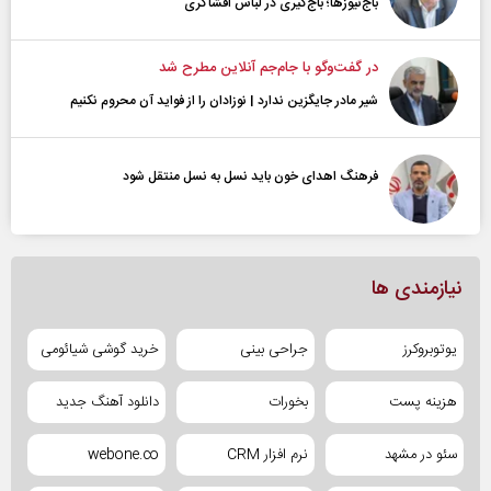
باج‌نیوزها؛ باج‌گیری در لباس افشاگری
در گفت‌و‌گو با جام‌جم آنلاین مطرح شد
شیر مادر جایگزین ندارد | نوزادان را از فواید آن محروم نکنیم
فرهنگ اهدای خون باید نسل به نسل منتقل شود
نیازمندی ها
یوتوبروکرز
جراحی بینی
خرید گوشی شیائومی
هزینه پست
بخورات
دانلود آهنگ جدید
سئو در مشهد
نرم افزار CRM
webone.co