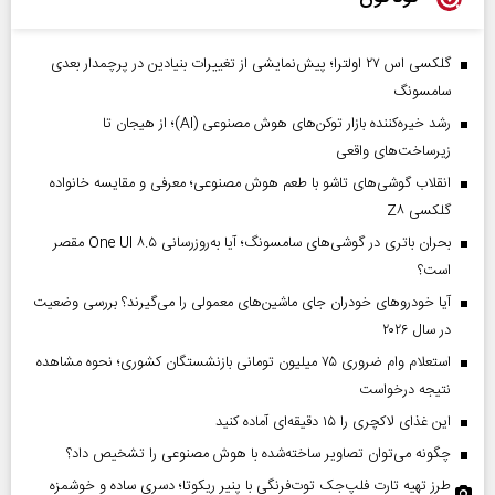
گلکسی اس ۲۷ اولترا؛ پیش‌نمایشی از تغییرات بنیادین در پرچمدار بعدی
سامسونگ
رشد خیره‌کننده بازار توکن‌های هوش مصنوعی (AI)؛ از هیجان تا
زیرساخت‌های واقعی
انقلاب گوشی‌های تاشو‌ با طعم هوش مصنوعی؛ معرفی و مقایسه خانواده
گلکسی Z۸
بحران باتری در گوشی‌های سامسونگ؛ آیا به‌روزرسانی One UI ۸.۵ مقصر
است؟
آیا خودروهای خودران جای ماشین‌های معمولی را می‌گیرند؟ بررسی وضعیت
در سال ۲۰۲۶
استعلام وام ضروری ۷۵ میلیون تومانی بازنشستگان کشوری؛ نحوه مشاهده
نتیجه درخواست
این غذای لاکچری را ۱۵ دقیقه‌ای آماده کنید
چگونه می‌توان تصاویر ساخته‌شده با هوش مصنوعی را تشخیص داد؟
طرز تهیه تارت فلپ‌جک توت‌فرنگی با پنیر ریکوتا؛ دسری ساده و خوشمزه