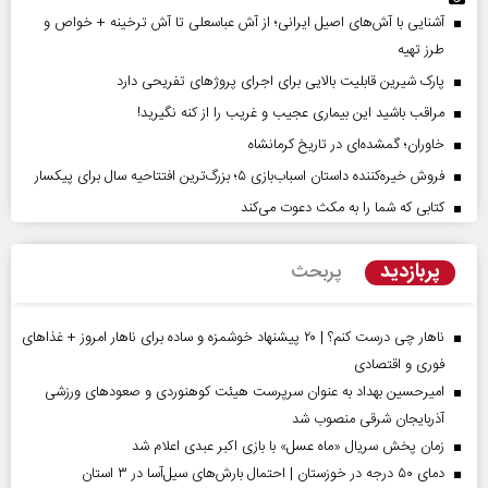
آشنایی با آش‌های اصیل ایرانی؛ از آش عباسعلی تا آش ترخینه + خواص و
طرز تهیه
پارک شیرین قابلیت‌ بالایی برای اجرای پروژهای تفریحی دارد
مراقب باشید این بیماری عجیب و غریب را از کنه نگیرید!
خاوران؛ گمشده‌ای در تاریخ کرمانشاه
فروش خیره‌کننده داستان اسباب‌بازی ۵؛ بزرگ‌ترین افتتاحیه سال برای پیکسار
کتابی که شما را به مکث دعوت می‌کند
پربازدید
پربحث
ناهار چی درست کنم؟ | ۲۰ پیشنهاد خوشمزه و ساده برای ناهار امروز + غذاهای
فوری و اقتصادی
امیرحسین بهداد به عنوان سرپرست هیئت کوهنوردی و صعودهای ورزشی
آذربایجان شرقی منصوب شد
زمان پخش سریال «ماه عسل» با بازی اکبر عبدی اعلام شد
دمای ۵۰ درجه در خوزستان | احتمال بارش‌های سیل‌آسا در ۳ استان