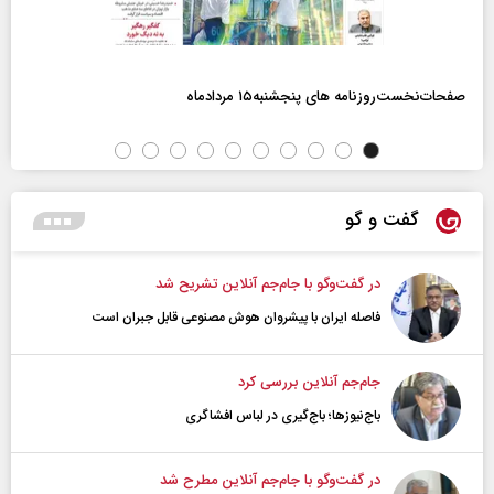
صفحات‌نخست‌روزنامه ها‌ی پنجشنبه‌۱۵ مردادماه
گفت و گو
در گفت‌و‌گو با جام‌جم آنلاین تشریح شد
فاصله ایران با پیشرو‌ان هوش مصنوعی قابل جبران است
جام‌جم آنلاین بررسی کرد
باج‌نیوزها؛ باج‌گیری در لباس افشاگری
در گفت‌و‌گو با جام‌جم آنلاین مطرح شد