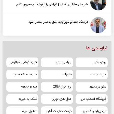
شیر مادر جایگزین ندارد | نوزادان را از فواید آن محروم نکنیم
فرهنگ اهدای خون باید نسل به نسل منتقل شود
نیازمندی ها
یوتوبروکرز
جراحی بینی
خرید گوشی شیائومی
هزینه پست
بخورات
دانلود آهنگ جدید
سئو در مشهد
نرم افزار CRM
webone.co
فروشگاه انتخاب من
هتل های تهران
کمک به خیریه
میکروبلیدینگ ابرو
قیمت ضایعات آهن
مفتول سیاه