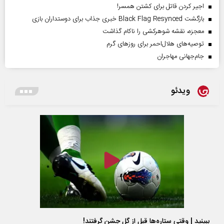
اجیر کردن قاتل برای کشتن همسر!
بازگشت Black Flag Resynced خبری جذاب برای دوستداران بازی
معجزه، نقشه شوهرکشی را ناکام گذاشت
توصیه‌های هلال‌احمر برای روز‌های گرم
جام‌جهانی مهاجران
ویدئو
ببینید | وقتی ستاره‌ها قبل از گل جشن گرفتند!