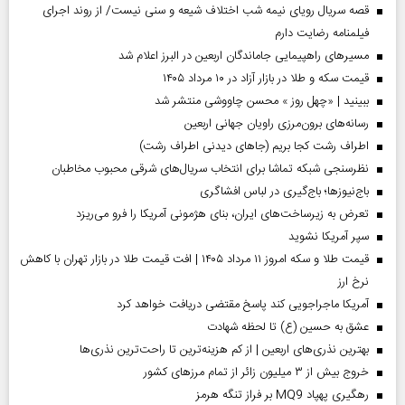
قصه سریال رویای نیمه شب اختلاف شیعه و سنی نیست/ از روند اجرای
فیلمنامه رضایت دارم
مسیر‌های راهپیمایی جاماندگان اربعین در البرز اعلام شد
قیمت سکه و طلا در بازار آزاد در ۱۰ مرداد ۱۴۰۵
ببینید | «چهل روز » محسن چاووشی منتشر شد
رسانه‌های برون‌مرزی راویان جهانی اربعین
اطراف رشت کجا بریم (جاهای دیدنی اطراف رشت)
نظرسنجی شبکه تماشا برای انتخاب سریال‌های شرقی محبوب مخاطبان
باج‌نیوزها؛ باج‌گیری در لباس افشاگری
تعرض به زیرساخت‌های ایران، بنای هژمونی آمریکا را فرو می‌ریزد
سپر آمریکا نشوید
قیمت طلا و سکه امروز ۱۱ مرداد ۱۴۰۵ | افت قیمت طلا در بازار تهران با کاهش
نرخ ارز
آمریکا ماجراجویی کند پاسخ مقتضی دریافت خواهد کرد
عشق به حسین (ع) تا لحظه شهادت
بهترین نذری‌های اربعین | از کم هزینه‌ترین تا راحت‌ترین نذری‌ها
خروج بیش از ۳ میلیون زائر از تمام مرز‌های کشور
رهگیری پهپاد MQ9 بر فراز تنگه هرمز