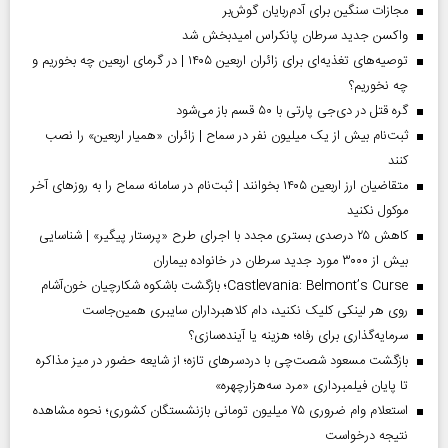
مجازات سنگین برای آدم‌ربایان گوش‌بر
واکسن جدید سرطان پانکراس امیدبخش شد
توصیه‌های تغذیه‌ای برای زائران اربعین ۱۴۰۵ | در گرمای اربعین چه بخوریم و
چه نخوریم؟
گره قتل در دی‌جی پارتی با ۵۰ قسم باز می‌شود
ثبت‌نام بیش از یک میلیون نفر در سماح | زائران «همیار اربعین» را نصب
کنند
متقاضیان ارز اربعین ۱۴۰۵ بخوانند | ثبت‌نام در سامانه سماح را به روز‌های آخر
موکول نکنید
کاهش ۲۵ درصدی بستری مجدد با اجرای طرح «پرستار پیگیر» | شناسایی
بیش از ۳۰۰۰ مورد جدید سرطان در خانواده بیماران
Castlevania: Belmont’s Curse؛ بازگشت باشکوه شکارچیان خون‌آشام
روی هر لینکی کلیک نکنید، دام کلاهبرداران سایبری همین‌جاست
سرمایه‌گذاری برای رفاه؛ هزینه یا آینده‌سازی؟
بازگشت مسعود شصت‌چی با دردسر‌های تازه؛ از شایعه حضور در میز مذاکره
تا پایان فیلمبرداری «مرد سه‌هزارچهره»
استعلام وام ضروری ۷۵ میلیون تومانی بازنشستگان کشوری؛ نحوه مشاهده
نتیجه درخواست