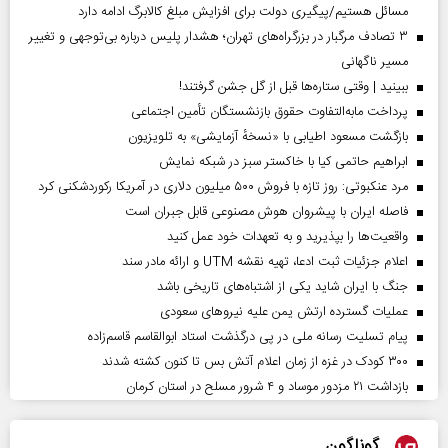
مسائل هستیم/پیگیری دولت برای افزایش مبلغ کالابرگ ادامه دارد
۳ تصادف مرگبار در بزرگراه‌های تهران؛ هشدار پلیس درباره بی‌توجهی و تغییر
مسیر ناگهانی
ببینید | وقتی ستاره‌ها قبل از گل جشن گرفتند!
پرداخت مابه‌التفاوت حقوق بازنشستگان تأمین اجتماعی
بازگشت مسعود اطیابی با «نسخهٔ آزمایشی» به تلویزیون
ابراهیم حاتمی کیا با خاکستر سبز در شبکه نمایش
مرد عنکبوتی: روز تازه با فروش ۵۰۰ میلیون دلاری در آمریکا رکوردشکنی کرد
فاصله ایران با پیشرو‌ان هوش مصنوعی قابل جبران است
واقعیت‌ها را بپذیرید و به تعهدات خود عمل کنید
اعلام جزئیات ثبت ادعا، تهیه نقشه UTM و ارائه مادر سند
جنگ با ایران شاید یکی از اشتباه‌های تاریخی باشد
عملیات گسترده ارتش یمن علیه نیروهای سعودی
پیام تسلیت رسانه ملی در پی درگذشت استاد ابوالقاسم قاسم‌زاده
۳۰۰ کودک در غزه از زمان اعلام آتش بس تا کنون کشته شدند
بازداشت ۲۱ مزدور موساد و ۴ شرور مسلح در استان کرمان
گوناگون