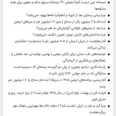
صبحانه چی درست کنم؟ معرفی ۳۰ صبحانه سریع، سالم و مقوی برای همه
سلیقه‌ها
چرا برخی بیماران بعد از کرونا و آنفلوآنزا ماه‌ها بهبود نمی‌یابند؟
ثبت‌نام ۲.۵ میلیون زائر در سماح | عبور ۱.۷ میلیون نفر از مرز‌های اربعین
چرا بعد از سفرهای طولانی گوارش‌تان به هم می‌ریزد؟
چرا ساختمان‌های ناایمن تهران تعیین تکلیف نمی‌شوند؟
آمار معلولیت در ایران | بیش از ۱۰.۵ میلیون نفر با محدودیت عملکردی
زندگی می‌کنند
توصیه‌های طب سنتی برای زائران اربعین | بهترین نوشیدنی ضد عطش و
راهکارهای پیشگیری از گرمازدگی
راز ماندگاری «رادیو اربعین» از زبان دو گوینده؛ رسانه‌ای که حسینیه است
ستارگانی که در جام جهانی ۲۰۲۶ بازی نکردند
آغاز رسمی برنامه‌های اربعین ۱۴۰۵ در مرز‌ها | ثبت‌نام سماح به ۱.۷ میلیون نفر
رسید
قیمت قبر در بهشت زهرا (س) در سال ۱۴۰۵ چقدر است؟ | نرخ خرید، رزرو و
احیای قبور
چرا گرد و غبار در ایران تشدید شد؟ | حقابه تالاب‌ها مهم‌ترین راهکار مهار
ریزگردهاست