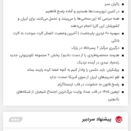
‌زائران سبز
در کمین تروریست‌ها هستیم و آماده پاسخ قاطعیم
همه مردمی که این سختی‌ها را می‌بینند و تحمل می‌کنند، برای ایران و
کشورشان این کاررا انجام می‌دهند
سهمیه ۶۰ لیتری پابرجاست | آخرین وضعیت اتصال کارت سوخت به کارت
بانکی
درگیری مرگبار ۲ پسرخاله در پارک
هنرمند منحصر‌به‌فردی را از دست دادیم/ پخش ۲ مجموعه تلویزیونی جدید
زنده‌یاد عبدی در آینده نزدیک
پزشکیان: باید دشمن را وادار کنیم به آنچه امضا کرده پایبند بماند
لغو تحریم‌های ایران از سوی آمریکا صحت ندارد
پاسخ قانون به خشونت در قاب اینستاگرام
اربعین ۱۴۰۵ در قاب صدا؛ روایت بزرگ‌ترین اجتماع شیعیان از شبکه‌های
رادیویی
پیشنهاد سردبیر