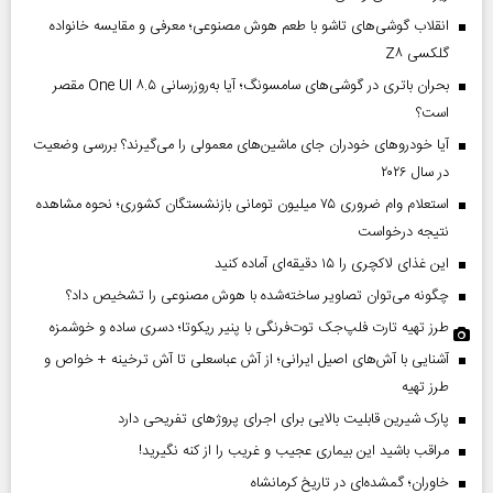
انقلاب گوشی‌های تاشو‌ با طعم هوش مصنوعی؛ معرفی و مقایسه خانواده
گلکسی Z۸
بحران باتری در گوشی‌های سامسونگ؛ آیا به‌روزرسانی One UI ۸.۵ مقصر
است؟
آیا خودروهای خودران جای ماشین‌های معمولی را می‌گیرند؟ بررسی وضعیت
در سال ۲۰۲۶
استعلام وام ضروری ۷۵ میلیون تومانی بازنشستگان کشوری؛ نحوه مشاهده
نتیجه درخواست
این غذای لاکچری را ۱۵ دقیقه‌ای آماده کنید
چگونه می‌توان تصاویر ساخته‌شده با هوش مصنوعی را تشخیص داد؟
طرز تهیه تارت فلپ‌جک توت‌فرنگی با پنیر ریکوتا؛ دسری ساده و خوشمزه
آشنایی با آش‌های اصیل ایرانی؛ از آش عباسعلی تا آش ترخینه + خواص و
طرز تهیه
پارک شیرین قابلیت‌ بالایی برای اجرای پروژهای تفریحی دارد
مراقب باشید این بیماری عجیب و غریب را از کنه نگیرید!
خاوران؛ گمشده‌ای در تاریخ کرمانشاه