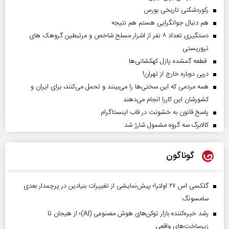
رکوردشکنی تاریخی بورس
هم دنبال جوانگرایی هستم هم نتیجه
دستگیری تعداد ۸ نفر از اشرار مسلح شاخص و مرتبطین گروهک های
تروریستی
قطعه گمشده پازل کهکشانی‌ها
دربی دوباره خارج از تهران!
همه مردمی که این سختی‌ها را می‌بینند و تحمل می‌کنند، برای ایران و
کشورشان این کاررا انجام می‌دهند
پاسخ قانون به خشونت در قاب اینستاگرام
کالابرگ سه گروه مشمول شارژ شد
گوناگون
گلکسی اس ۲۷ اولترا؛ پیش‌نمایشی از تغییرات بنیادین در پرچمدار بعدی
سامسونگ
رشد خیره‌کننده بازار توکن‌های هوش مصنوعی (AI)؛ از هیجان تا
زیرساخت‌های واقعی