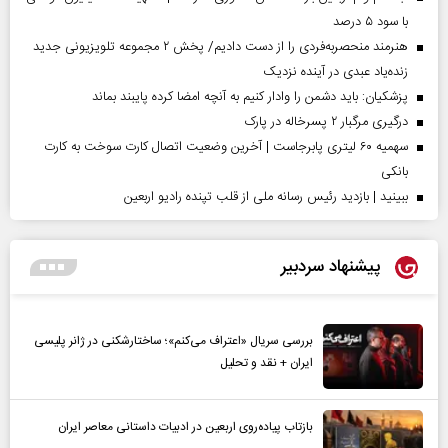
با سود ۵ درصد
هنرمند منحصر‌به‌فردی را از دست دادیم/ پخش ۲ مجموعه تلویزیونی جدید
زنده‌یاد عبدی در آینده نزدیک
پزشکیان: باید دشمن را وادار کنیم به آنچه امضا کرده پایبند بماند
درگیری مرگبار ۲ پسرخاله در پارک
سهمیه ۶۰ لیتری پابرجاست | آخرین وضعیت اتصال کارت سوخت به کارت
بانکی
ببینید | بازدید رئیس رسانه ملی از قلب تپنده رادیو اربعین
پیشنهاد سردبیر
بررسی سریال «اعتراف می‌کنم»؛ ساختارشکنی در ژانر پلیسی
ایران + نقد و تحلیل
بازتاب پیاده‌روی اربعین در ادبیات داستانی معاصر ایران