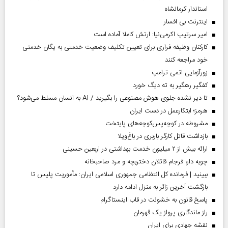
استاندار کرمانشاه
اینترنت بی افسار
امیر سرتیپ اکرمی‌نیا: ارتش کاملا آماده است
کارکنان وظیفه فراری برای تعیین تکلیف وضعیت خدمتی به یگان خدمتی
خود مراجعه کنند
زورآزمایی اتمی ترامپ
کفگیر رهگیر به ته دیگ خورد
تا دیر نشده جلوی هوش مصنوعی را بگیرید / AI به انسان مسلط می‌شود؟
هرمز؛ ابتکارعمل در دست ایران
مشروطه در کوچه‌پس‌کوچه‌های پایتخت
بازداشت قاتل کارگر باربری در باغ‌ویلا
ارائه بیش از ۲ میلیون خدمت بهداشتی در اربعین حسینی
چوبه دار، فرجام قاتلان دختربچه و مرد صاحبخانه
ببینید | فرمانده کل انتظامی جمهوری اسلامی ایران­: مأموریت پلیس تا
بازگشت آخرین زائر به منزل ادامه دارد
پاسخ قانون به خشونت در قاب اینستاگرام
راز ماندگاری پرواز یک قهرمان
نقشه جهادی برای ایران