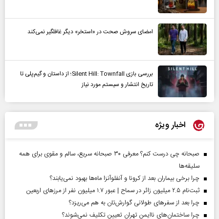
امضای سروش صحت در «استخر» دیگر غافلگیر نمی‌کند
بررسی بازی Silent Hill: Townfall؛ از داستان و گیم‌پلی تا
تاریخ انتشار و سیستم مورد نیاز
اخبار ویژه
صبحانه چی درست کنم؟ معرفی ۳۰ صبحانه سریع، سالم و مقوی برای همه
سلیقه‌ها
چرا برخی بیماران بعد از کرونا و آنفلوآنزا ماه‌ها بهبود نمی‌یابند؟
ثبت‌نام ۲.۵ میلیون زائر در سماح | عبور ۱.۷ میلیون نفر از مرز‌های اربعین
چرا بعد از سفرهای طولانی گوارش‌تان به هم می‌ریزد؟
چرا ساختمان‌های ناایمن تهران تعیین تکلیف نمی‌شوند؟