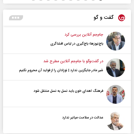
گفت و گو
جام‌جم آنلاین بررسی کرد
باج‌نیوزها؛ باج‌گیری در لباس افشاگری
در گفت‌و‌گو با جام‌جم آنلاین مطرح شد
شیر مادر جایگزین ندارد | نوزادان را از فواید آن محروم نکنیم
فرهنگ اهدای خون باید نسل به نسل منتقل شود
عدالت در سلامت میانبر ندارد