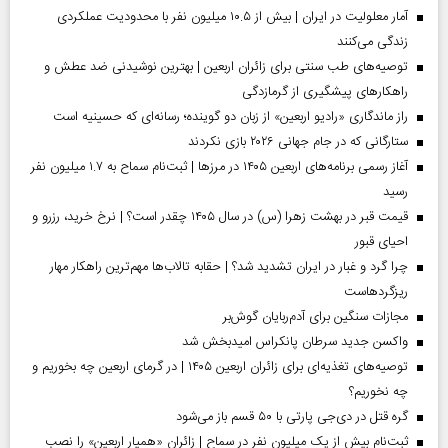
آمار معلولیت در ایران | بیش از ۱۰.۵ میلیون نفر با محدودیت عملکردی
زندگی می‌کنند
توصیه‌های طب سنتی برای زائران اربعین | بهترین نوشیدنی ضد عطش و
راهکارهای پیشگیری از گرمازدگی
راز ماندگاری «رادیو اربعین» از زبان دو گوینده؛ رسانه‌ای که حسینیه است
ستارگانی که در جام جهانی ۲۰۲۶ بازی نکردند
آغاز رسمی برنامه‌های اربعین ۱۴۰۵ در مرز‌ها | ثبت‌نام سماح به ۱.۷ میلیون نفر
رسید
قیمت قبر در بهشت زهرا (س) در سال ۱۴۰۵ چقدر است؟ | نرخ خرید، رزرو و
احیای قبور
چرا گرد و غبار در ایران تشدید شد؟ | حقابه تالاب‌ها مهم‌ترین راهکار مهار
ریزگردهاست
مجازات سنگین برای آدم‌ربایان گوش‌بر
واکسن جدید سرطان پانکراس امیدبخش شد
توصیه‌های تغذیه‌ای برای زائران اربعین ۱۴۰۵ | در گرمای اربعین چه بخوریم و
چه نخوریم؟
گره قتل در دی‌جی پارتی با ۵۰ قسم باز می‌شود
ثبت‌نام بیش از یک میلیون نفر در سماح | زائران «همیار اربعین» را نصب