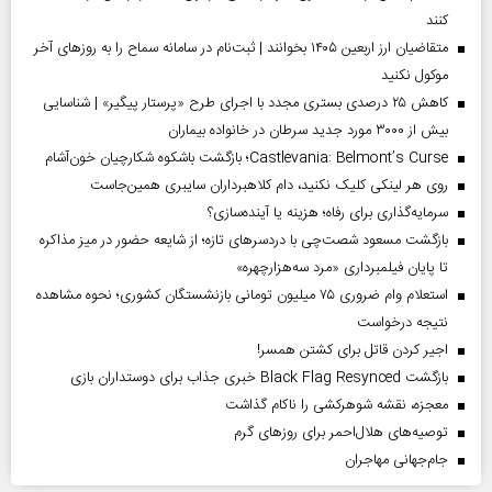
کنند
متقاضیان ارز اربعین ۱۴۰۵ بخوانند | ثبت‌نام در سامانه سماح را به روز‌های آخر
موکول نکنید
کاهش ۲۵ درصدی بستری مجدد با اجرای طرح «پرستار پیگیر» | شناسایی
بیش از ۳۰۰۰ مورد جدید سرطان در خانواده بیماران
Castlevania: Belmont’s Curse؛ بازگشت باشکوه شکارچیان خون‌آشام
روی هر لینکی کلیک نکنید، دام کلاهبرداران سایبری همین‌جاست
سرمایه‌گذاری برای رفاه؛ هزینه یا آینده‌سازی؟
بازگشت مسعود شصت‌چی با دردسر‌های تازه؛ از شایعه حضور در میز مذاکره
تا پایان فیلمبرداری «مرد سه‌هزارچهره»
استعلام وام ضروری ۷۵ میلیون تومانی بازنشستگان کشوری؛ نحوه مشاهده
نتیجه درخواست
اجیر کردن قاتل برای کشتن همسر!
بازگشت Black Flag Resynced خبری جذاب برای دوستداران بازی
معجزه، نقشه شوهرکشی را ناکام گذاشت
توصیه‌های هلال‌احمر برای روز‌های گرم
جام‌جهانی مهاجران