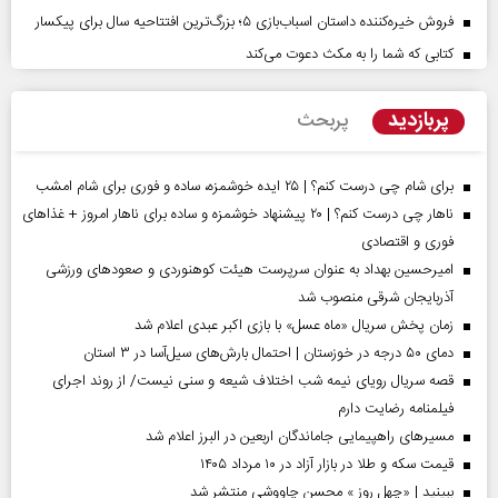
فروش خیره‌کننده داستان اسباب‌بازی ۵؛ بزرگ‌ترین افتتاحیه سال برای پیکسار
کتابی که شما را به مکث دعوت می‌کند
پربازدید
پربحث
برای شام چی درست کنم؟ | ۲۵ ایده خوشمزه، ساده و فوری برای شام امشب
ناهار چی درست کنم؟ | ۲۰ پیشنهاد خوشمزه و ساده برای ناهار امروز + غذاهای
فوری و اقتصادی
امیرحسین بهداد به عنوان سرپرست هیئت کوهنوردی و صعودهای ورزشی
آذربایجان شرقی منصوب شد
زمان پخش سریال «ماه عسل» با بازی اکبر عبدی اعلام شد
دمای ۵۰ درجه در خوزستان | احتمال بارش‌های سیل‌آسا در ۳ استان
قصه سریال رویای نیمه شب اختلاف شیعه و سنی نیست/ از روند اجرای
فیلمنامه رضایت دارم
مسیر‌های راهپیمایی جاماندگان اربعین در البرز اعلام شد
قیمت سکه و طلا در بازار آزاد در ۱۰ مرداد ۱۴۰۵
ببینید | «چهل روز » محسن چاووشی منتشر شد