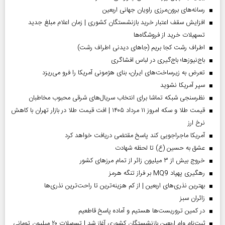
رسانه‌های برون‌مرزی راویان جهانی اربعین
افزایش سقف اعتبار خرید بازنشستگان کشوری | زمان اعلام مبلغ جدید
تسهیلات خرید از فروشگاه‌ها
اطراف رشت کجا بریم (جاهای دیدنی اطراف رشت)
باج‌نیوزها؛ باج‌گیری در لباس افشاگری
تعرض به زیرساخت‌های ایران، بنای هژمونی آمریکا را فرو می‌ریزد
سپر آمریکا نشوید
نظرسنجی شبکه تماشا برای انتخاب سریال‌های شرقی محبوب مخاطبان
قیمت طلا و سکه امروز ۱۱ مرداد ۱۴۰۵ | افت قیمت طلا در بازار تهران با کاهش
نرخ ارز
آمریکا ماجراجویی کند پاسخ مقتضی دریافت خواهد کرد
عشق به حسین (ع) تا لحظه شهادت
خروج بیش از ۳ میلیون زائر از تمام مرز‌های کشور
رهگیری پهپاد MQ9 بر فراز تنگه هرمز
بهترین نذری‌های اربعین | از کم هزینه‌ترین تا راحت‌ترین نذری‌ها
‌زائران سبز
در کمین تروریست‌ها هستیم و آماده پاسخ قاطعیم
ثبت‌نام وام اربعین بازنشستگان کشوری آغاز شد | تسهیلات ۲۰ میلیون تومانی