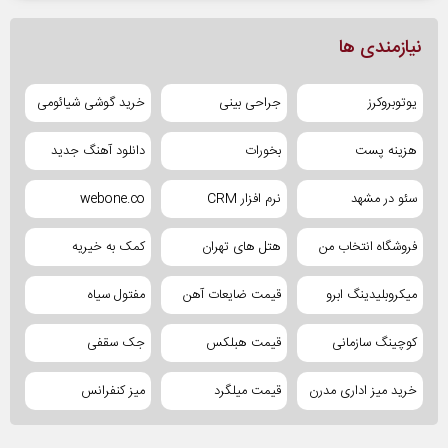
نیازمندی ها
یوتوبروکرز
جراحی بینی
خرید گوشی شیائومی
هزینه پست
بخورات
دانلود آهنگ جدید
سئو در مشهد
نرم افزار CRM
webone.co
فروشگاه انتخاب من
هتل های تهران
کمک به خیریه
میکروبلیدینگ ابرو
قیمت ضایعات آهن
مفتول سیاه
کوچینگ سازمانی
قیمت هبلکس
جک سقفی
خرید میز اداری مدرن
قیمت میلگرد
میز کنفرانس