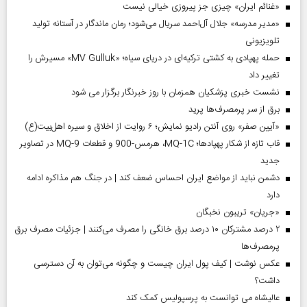
«غنائم ایران» چیزی جز پیروزی خیالی نیست
«مدیر مدرسه» جلال آل‌احمد سریال می‌شود؛ رمان ماندگار در آستانه تولید
تلویزیونی
حمله پهپادی به کشتی ترکیه‌ای در دریای سیاه؛ «MV Gulluk» مسیرش را
تغییر داد
نشست خبری پزشکیان همزمان با روز خبرنگار برگزار می شود
برق از سر پرمصرف‌ها پرید
«آیین صفر» روی آنتن رادیو نمایش؛ ۶ روایت از اخلاق و سیره اهل‌بیت(ع)
قاب تازه از شکار پهپادها؛ MQ-1C، هرمس-900 و قطعات MQ-9 در تصاویر
جدید
دشمن نباید از مواضع ایران احساس ضعف کند | در جنگ هم مذاکره ادامه
دارد
«جریان» تریبون نخبگان
۲ درصد مشترکان ۱۰ درصد برق خانگی را مصرف می‌کنند | جزئیات مصرف برق
پرمصرف‌ها
عکس نوشت | کیف پول ایران چیست و چگونه می‌توان به آن دسترسی
داشت؟
عالیشاه می توانست به پرسپولیس کمک کند