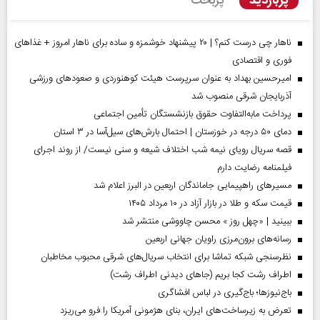
پربازدید
پربحث
ناهار چی درست کنم؟ | ۲۰ پیشنهاد خوشمزه و ساده برای ناهار امروز + غذاهای
فوری و اقتصادی
امیرحسین بهداد به عنوان سرپرست هیئت کوهنوردی و صعودهای ورزشی
آذربایجان شرقی منصوب شد
پرداخت مابه‌التفاوت حقوق بازنشستگان تأمین اجتماعی
دمای ۵۰ درجه در خوزستان | احتمال بارش‌های سیل‌آسا در ۳ استان
قصه سریال رویای نیمه شب اختلاف شیعه و سنی نیست/ از روند اجرای
فیلمنامه رضایت دارم
مسیر‌های راهپیمایی جاماندگان اربعین در البرز اعلام شد
قیمت سکه و طلا در بازار آزاد در ۱۰ مرداد ۱۴۰۵
ببینید | «چهل روز » محسن چاووشی منتشر شد
رسانه‌های برون‌مرزی راویان جهانی اربعین
نظرسنجی شبکه تماشا برای انتخاب سریال‌های شرقی محبوب مخاطبان
اطراف رشت کجا بریم (جاهای دیدنی اطراف رشت)
باج‌نیوزها؛ باج‌گیری در لباس افشاگری
تعرض به زیرساخت‌های ایران، بنای هژمونی آمریکا را فرو می‌ریزد