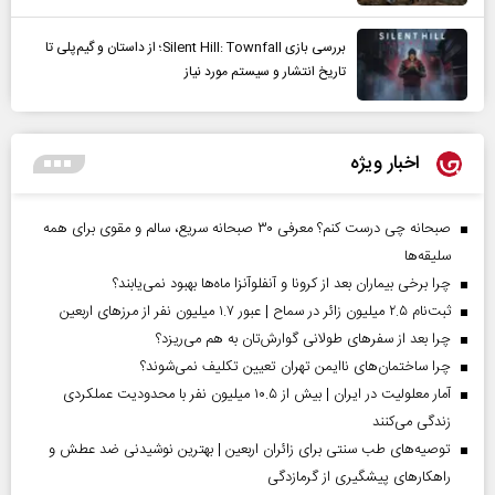
بررسی بازی Silent Hill: Townfall؛ از داستان و گیم‌پلی تا
تاریخ انتشار و سیستم مورد نیاز
اخبار ویژه
صبحانه چی درست کنم؟ معرفی ۳۰ صبحانه سریع، سالم و مقوی برای همه
سلیقه‌ها
چرا برخی بیماران بعد از کرونا و آنفلوآنزا ماه‌ها بهبود نمی‌یابند؟
ثبت‌نام ۲.۵ میلیون زائر در سماح | عبور ۱.۷ میلیون نفر از مرز‌های اربعین
چرا بعد از سفرهای طولانی گوارش‌تان به هم می‌ریزد؟
چرا ساختمان‌های ناایمن تهران تعیین تکلیف نمی‌شوند؟
آمار معلولیت در ایران | بیش از ۱۰.۵ میلیون نفر با محدودیت عملکردی
زندگی می‌کنند
توصیه‌های طب سنتی برای زائران اربعین | بهترین نوشیدنی ضد عطش و
راهکارهای پیشگیری از گرمازدگی