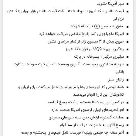
سپر آمریکا نشوید
قیمت طلا و سکه امروز ۱۱ مرداد ۱۴۰۵ | افت قیمت طلا در بازار تهران با کاهش
نرخ ارز
عشق به حسین (ع) تا لحظه شهادت
آمریکا ماجراجویی کند پاسخ مقتضی دریافت خواهد کرد
خروج بیش از ۳ میلیون زائر از تمام مرز‌های کشور
رهگیری پهپاد MQ9 بر فراز تنگه هرمز
درگیری مرگبار ۲ پسرخاله در پارک
سهمیه ۶۰ لیتری پابرجاست | آخرین وضعیت اتصال کارت سوخت به کارت
بانکی
‌زائران سبز
همه مردمی که این سختی‌ها را می‌بینند و تحمل می‌کنند، برای ایران و
کشورشان این کاررا انجام می‌دهند
در کمین تروریست‌ها هستیم و آماده پاسخ قاطعیم
لغو تحریم‌های ایران از سوی آمریکا صحت ندارد
عملیات گسترده ارتش یمن علیه نیروهای سعودی
پاسخ قانون به خشونت در قاب اینستاگرام
آخر هفته چه فیلمی ببینیم؟ فهرست کامل فیلم‌های پنجشنبه و جمعه