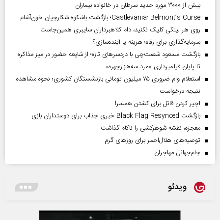
بیش از ۳۰۰۰ مورد جدید سرطان در خانواده بیماران
Castlevania: Belmont’s Curse؛ بازگشت باشکوه شکارچیان خون‌آشام
روی هر لینکی کلیک نکنید، دام کلاهبرداران سایبری همین‌جاست
سرمایه‌گذاری برای رفاه؛ هزینه یا آینده‌سازی؟
بازگشت مسعود شصت‌چی با دردسر‌های تازه؛ از شایعه حضور در میز مذاکره
تا پایان فیلمبرداری «مرد سه‌هزارچهره»
استعلام وام ضروری ۷۵ میلیون تومانی بازنشستگان کشوری؛ نحوه مشاهده
نتیجه درخواست
اجیر کردن قاتل برای کشتن همسر!
بازگشت Black Flag Resynced خبری جذاب برای دوستداران بازی
معجزه، نقشه شوهرکشی را ناکام گذاشت
توصیه‌های هلال‌احمر برای روز‌های گرم
جام‌جهانی مهاجران
ویدئو