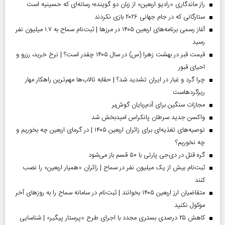
راز ماندگاری «رادیو اربعین» از زبان دو گوینده؛ رسانه‌ای که حسینیه است
ستارگانی که در جام جهانی ۲۰۲۶ بازی نکردند
آغاز رسمی برنامه‌های اربعین ۱۴۰۵ در مرز‌ها | ثبت‌نام سماح به ۱.۷ میلیون نفر
رسید
قیمت قبر در بهشت زهرا (س) در سال ۱۴۰۵ چقدر است؟ | نرخ خرید، رزرو و
احیای قبور
چرا گرد و غبار در ایران تشدید شد؟ | حقابه تالاب‌ها مهم‌ترین راهکار مهار
ریزگردهاست
مجازات سنگین برای آدم‌ربایان گوش‌بر
واکسن جدید سرطان پانکراس امیدبخش شد
توصیه‌های تغذیه‌ای برای زائران اربعین ۱۴۰۵ | در گرمای اربعین چه بخوریم و
چه نخوریم؟
گره قتل در دی‌جی پارتی با ۵۰ قسم باز می‌شود
ثبت‌نام بیش از یک میلیون نفر در سماح | زائران «همیار اربعین» را نصب
کنند
متقاضیان ارز اربعین ۱۴۰۵ بخوانند | ثبت‌نام در سامانه سماح را به روز‌های آخر
موکول نکنید
کاهش ۲۵ درصدی بستری مجدد با اجرای طرح «پرستار پیگیر» | شناسایی