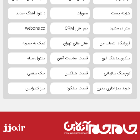
هزینه پست
بخورات
دانلود آهنگ جدید
سئو در مشهد
نرم افزار CRM
webone.co
فروشگاه انتخاب من
هتل های تهران
کمک به خیریه
میکروبلیدینگ ابرو
قیمت ضایعات آهن
مفتول سیاه
کوچینگ سازمانی
قیمت هبلکس
جک سقفی
خرید میز اداری مدرن
قیمت میلگرد
میز کنفرانس