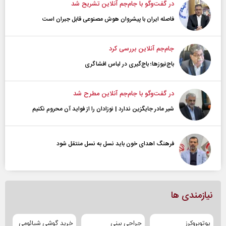
در گفت‌و‌گو با جام‌جم آنلاین تشریح شد
فاصله ایران با پیشرو‌ان هوش مصنوعی قابل جبران است
جام‌جم آنلاین بررسی کرد
باج‌نیوزها؛ باج‌گیری در لباس افشاگری
در گفت‌و‌گو با جام‌جم آنلاین مطرح شد
شیر مادر جایگزین ندارد | نوزادان را از فواید آن محروم نکنیم
فرهنگ اهدای خون باید نسل به نسل منتقل شود
نیازمندی ها
یوتوبروکرز
جراحی بینی
خرید گوشی شیائومی