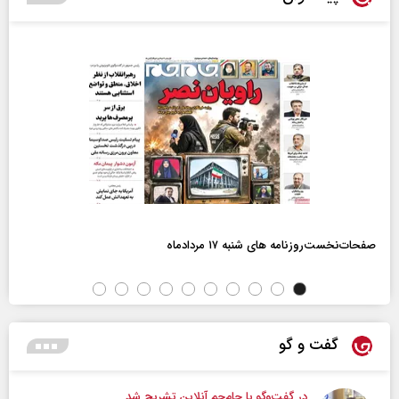
صفحات‌نخست‌روزنامه ها‌ی شنبه ۱۷ مردادماه
گفت و گو
در گفت‌و‌گو با جام‌جم آنلاین تشریح شد