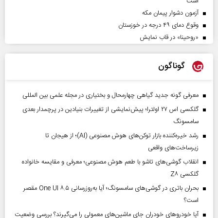
است
آزمون دشوار پیمان مکه
وقوع دمای ۴۹ درجه در خوزستان
«روحینا» در قاب نمایش
گوناگون
معرفی گونه جدید گیاهی چهارمحال و بختیاری در مجله علمی بین المللی
گلکسی اس ۲۷ اولترا؛ پیش‌نمایشی از تغییرات بنیادین در پرچمدار بعدی
سامسونگ
رشد خیره‌کننده بازار توکن‌های هوش مصنوعی (AI)؛ از هیجان تا
زیرساخت‌های واقعی
انقلاب گوشی‌های تاشو‌ با طعم هوش مصنوعی؛ معرفی و مقایسه خانواده
گلکسی Z۸
بحران باتری در گوشی‌های سامسونگ؛ آیا به‌روزرسانی One UI ۸.۵ مقصر
است؟
آیا خودروهای خودران جای ماشین‌های معمولی را می‌گیرند؟ بررسی وضعیت