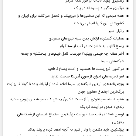
رهگیری پهپاد MQ9 بر فراز تنگه هرمز
درگیری مرگبار ۲ پسرخاله در پارک
همه مردمی که این سختی‌ها را می‌بینند و تحمل می‌کنند، برای ایران و
کشورشان این کاررا انجام می‌دهند
‌زائران سبز
عملیات گسترده ارتش یمن علیه نیروهای سعودی
پاسخ قانون به خشونت در قاب اینستاگرام
آخر هفته چه فیلمی ببینیم؟ فهرست کامل فیلم‌های پنجشنبه و جمعه
شبکه‌های سیما
در کمین تروریست‌ها هستیم و آماده پاسخ قاطعیم
لغو تحریم‌های ایران از سوی آمریکا صحت ندارد
ویژه‌برنامه‌های اربعین شبکه‌های سیما اعلام شد؛ از ارتباط زنده با کربلا تا روایت
بزرگ‌ترین اجتماع معنوی جهان
هنرمند منحصر‌به‌فردی را از دست دادیم/ پخش ۲ مجموعه تلویزیونی جدید
زنده‌یاد عبدی در آینده نزدیک
اربعین ۱۴۰۵ در قاب صدا؛ روایت بزرگ‌ترین اجتماع شیعیان از شبکه‌های
رادیویی
پزشکیان: باید دشمن را وادار کنیم به آنچه امضا کرده پایبند بماند