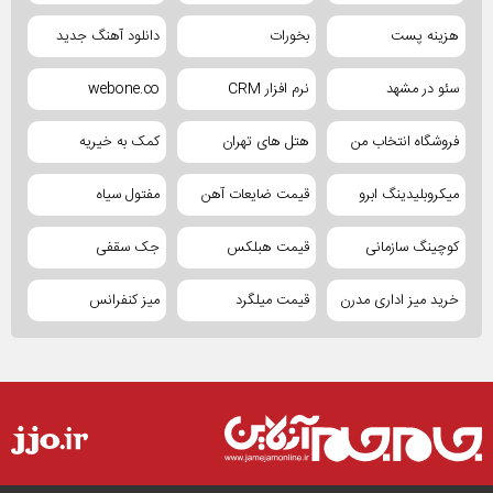
هزینه پست
بخورات
دانلود آهنگ جدید
سئو در مشهد
نرم افزار CRM
webone.co
فروشگاه انتخاب من
هتل های تهران
کمک به خیریه
میکروبلیدینگ ابرو
قیمت ضایعات آهن
مفتول سیاه
کوچینگ سازمانی
قیمت هبلکس
جک سقفی
خرید میز اداری مدرن
قیمت میلگرد
میز کنفرانس