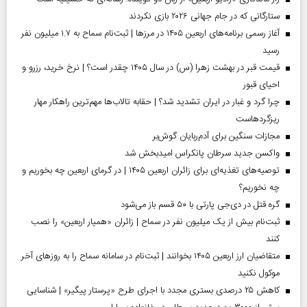
ستارگانی که در جام جهانی ۲۰۲۶ بازی نکردند
آغاز رسمی برنامه‌های اربعین ۱۴۰۵ در مرز‌ها | ثبت‌نام سماح به ۱.۷ میلیون نفر
رسید
قیمت قبر در بهشت زهرا (س) در سال ۱۴۰۵ چقدر است؟ | نرخ خرید، رزرو و
احیای قبور
چرا گرد و غبار در ایران تشدید شد؟ | حقابه تالاب‌ها مهم‌ترین راهکار مهار
ریزگردهاست
مجازات سنگین برای آدم‌ربایان گوش‌بر
واکسن جدید سرطان پانکراس امیدبخش شد
توصیه‌های تغذیه‌ای برای زائران اربعین ۱۴۰۵ | در گرمای اربعین چه بخوریم و
چه نخوریم؟
گره قتل در دی‌جی پارتی با ۵۰ قسم باز می‌شود
ثبت‌نام بیش از یک میلیون نفر در سماح | زائران «همیار اربعین» را نصب
کنند
متقاضیان ارز اربعین ۱۴۰۵ بخوانند | ثبت‌نام در سامانه سماح را به روز‌های آخر
موکول نکنید
کاهش ۲۵ درصدی بستری مجدد با اجرای طرح «پرستار پیگیر» | شناسایی