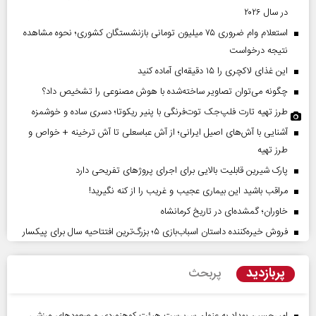
در سال ۲۰۲۶
استعلام وام ضروری ۷۵ میلیون تومانی بازنشستگان کشوری؛ نحوه مشاهده
نتیجه درخواست
این غذای لاکچری را ۱۵ دقیقه‌ای آماده کنید
چگونه می‌توان تصاویر ساخته‌شده با هوش مصنوعی را تشخیص داد؟
طرز تهیه تارت فلپ‌جک توت‌فرنگی با پنیر ریکوتا؛ دسری ساده و خوشمزه
آشنایی با آش‌های اصیل ایرانی؛ از آش عباسعلی تا آش ترخینه + خواص و
طرز تهیه
پارک شیرین قابلیت‌ بالایی برای اجرای پروژهای تفریحی دارد
مراقب باشید این بیماری عجیب و غریب را از کنه نگیرید!
خاوران؛ گمشده‌ای در تاریخ کرمانشاه
فروش خیره‌کننده داستان اسباب‌بازی ۵؛ بزرگ‌ترین افتتاحیه سال برای پیکسار
پربازدید
پربحث
امیرحسین بهداد به عنوان سرپرست هیئت کوهنوردی و صعودهای ورزشی