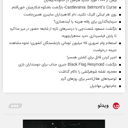
بیش از ۳۰۰۰ مورد جدید سرطان در خانواده بیماران
Castlevania: Belmont’s Curse؛ بازگشت باشکوه شکارچیان خون‌آشام
روی هر لینکی کلیک نکنید، دام کلاهبرداران سایبری همین‌جاست
سرمایه‌گذاری برای رفاه؛ هزینه یا آینده‌سازی؟
بازگشت مسعود شصت‌چی با دردسر‌های تازه؛ از شایعه حضور در میز مذاکره
تا پایان فیلمبرداری «مرد سه‌هزارچهره»
استعلام وام ضروری ۷۵ میلیون تومانی بازنشستگان کشوری؛ نحوه مشاهده
نتیجه درخواست
اجیر کردن قاتل برای کشتن همسر!
بازگشت Black Flag Resynced خبری جذاب برای دوستداران بازی
معجزه، نقشه شوهرکشی را ناکام گذاشت
توصیه‌های هلال‌احمر برای روز‌های گرم
جام‌جهانی مهاجران
ویدئو