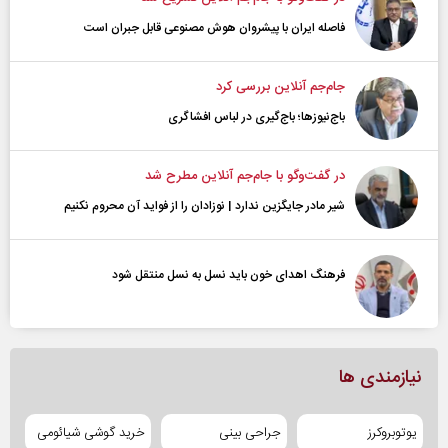
فاصله ایران با پیشرو‌ان هوش مصنوعی قابل جبران است
جام‌جم آنلاین بررسی کرد
باج‌نیوزها؛ باج‌گیری در لباس افشاگری
در گفت‌و‌گو با جام‌جم آنلاین مطرح شد
شیر مادر جایگزین ندارد | نوزادان را از فواید آن محروم نکنیم
فرهنگ اهدای خون باید نسل به نسل منتقل شود
نیازمندی ها
یوتوبروکرز
جراحی بینی
خرید گوشی شیائومی