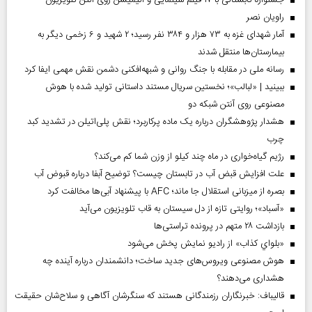
راویان نصر
آمار شهدای غزه به ۷۳ هزار و ۳۸۴ نفر رسید؛ ۲ شهید و ۶ زخمی دیگر به
بیمارستان‌ها منتقل شدند
رسانه ملی در مقابله با جنگ روانی و شبهه‌افکنی دشمن نقش مهمی ایفا کرد
ببینید | «لبالب»؛ نخستین سریال مستند داستانی تولید شده با هوش
مصنوعی روی آنتن شبکه دو
هشدار پژوهشگران درباره یک ماده پرکاربرد؛ نقش پلی‌اتیلن در تشدید کبد
چرب
رژیم گیاه‌خواری در ماه چند کیلو از وزن شما کم می‌کند؟
علت افزایش قبض آب در تابستان چیست؟ توضیح آبفا درباره قبوض آب
بصره از میزبانی استقلال جا ماند؛ AFC با پیشنهاد آبی‌ها مخالفت کرد
«آسباد»؛ روایتی تازه از دل سیستان به قاب تلویزیون می‌آید
بازداشت ۲۸ متهم در پرونده تراستی‌ها
«بلواي کذاب» از رادیو نمایش پخش می‌شود
هوش مصنوعی ویروس‌های جدید ساخت؛ دانشمندان درباره آینده چه
هشداری می‌دهند؟
قالیباف: خبرنگاران رزمندگانی هستند که سنگرشان آگاهی و سلاح‌شان حقیقت