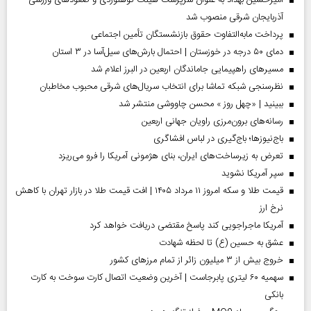
آذربایجان شرقی منصوب شد
پرداخت مابه‌التفاوت حقوق بازنشستگان تأمین اجتماعی
دمای ۵۰ درجه در خوزستان | احتمال بارش‌های سیل‌آسا در ۳ استان
مسیر‌های راهپیمایی جاماندگان اربعین در البرز اعلام شد
نظرسنجی شبکه تماشا برای انتخاب سریال‌های شرقی محبوب مخاطبان
ببینید | «چهل روز » محسن چاووشی منتشر شد
رسانه‌های برون‌مرزی راویان جهانی اربعین
باج‌نیوزها؛ باج‌گیری در لباس افشاگری
تعرض به زیرساخت‌های ایران، بنای هژمونی آمریکا را فرو می‌ریزد
سپر آمریکا نشوید
قیمت طلا و سکه امروز ۱۱ مرداد ۱۴۰۵ | افت قیمت طلا در بازار تهران با کاهش
نرخ ارز
آمریکا ماجراجویی کند پاسخ مقتضی دریافت خواهد کرد
عشق به حسین (ع) تا لحظه شهادت
خروج بیش از ۳ میلیون زائر از تمام مرز‌های کشور
سهمیه ۶۰ لیتری پابرجاست | آخرین وضعیت اتصال کارت سوخت به کارت
بانکی