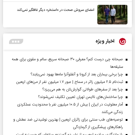
امضای سروش صحت در «استخر» دیگر غافلگیر نمی‌کند
اخبار ویژه
صبحانه چی درست کنم؟ معرفی ۳۰ صبحانه سریع، سالم و مقوی برای همه
سلیقه‌ها
چرا برخی بیماران بعد از کرونا و آنفلوآنزا ماه‌ها بهبود نمی‌یابند؟
ثبت‌نام ۲.۵ میلیون زائر در سماح | عبور ۱.۷ میلیون نفر از مرز‌های اربعین
چرا بعد از سفرهای طولانی گوارش‌تان به هم می‌ریزد؟
چرا ساختمان‌های ناایمن تهران تعیین تکلیف نمی‌شوند؟
آمار معلولیت در ایران | بیش از ۱۰.۵ میلیون نفر با محدودیت عملکردی
زندگی می‌کنند
توصیه‌های طب سنتی برای زائران اربعین | بهترین نوشیدنی ضد عطش و
راهکارهای پیشگیری از گرمازدگی
راز ماندگاری «رادیو اربعین» از زبان دو گوینده؛ رسانه‌ای که حسینیه است