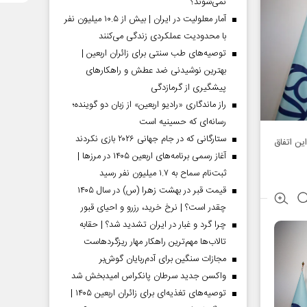
نمی‌شوند؟
آمار معلولیت در ایران | بیش از ۱۰.۵ میلیون نفر
با محدودیت عملکردی زندگی می‌کنند
توصیه‌های طب سنتی برای زائران اربعین |
بهترین نوشیدنی ضد عطش و راهکارهای
پیشگیری از گرمازدگی
راز ماندگاری «رادیو اربعین» از زبان دو گوینده؛
رسانه‌ای که حسینیه است
ستارگانی که در جام جهانی ۲۰۲۶ بازی نکردند
ین اتفاق
آغاز رسمی برنامه‌های اربعین ۱۴۰۵ در مرز‌ها |
ثبت‌نام سماح به ۱.۷ میلیون نفر رسید
قیمت قبر در بهشت زهرا (س) در سال ۱۴۰۵
چقدر است؟ | نرخ خرید، رزرو و احیای قبور
چرا گرد و غبار در ایران تشدید شد؟ | حقابه
تالاب‌ها مهم‌ترین راهکار مهار ریزگردهاست
مجازات سنگین برای آدم‌ربایان گوش‌بر
واکسن جدید سرطان پانکراس امیدبخش شد
توصیه‌های تغذیه‌ای برای زائران اربعین ۱۴۰۵ |