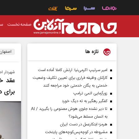
صفحه نخست
سی
تازه ها
اصفهان
امیر سرتیپ اکرمی‌نیا: ارتش کاملا آماده است
شهردار ا
کارکنان وظیفه فراری برای تعیین تکلیف وضعیت
عقد خو
خدمتی به یگان خدمتی خود مراجعه کنند
برای د
زورآزمایی اتمی ترامپ
کفگیر رهگیر به ته دیگ خورد
تا دیر نشده جلوی هوش مصنوعی را بگیرید / AI
به انسان مسلط می‌شود؟
هرمز؛ ابتکارعمل در دست ایران
مشروطه در کوچه‌پس‌کوچه‌های پایتخت