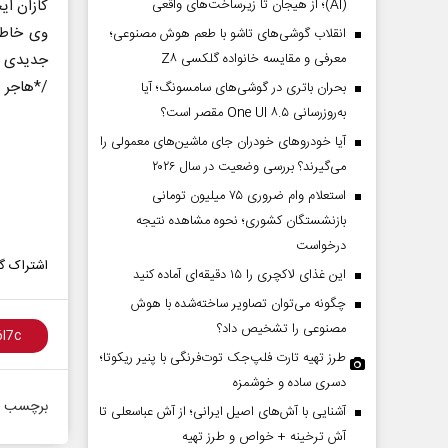
(AI)؛ از هیجان تا زیرساخت‌های واقعی
کازان ایج
وی خاطرن
انقلاب گوشی‌های تاشو‌ با طعم هوش مصنوعی؛
معرفی و مقایسه خانواده گلکسی Z۸
جدیدی از
هاجر مقضی خبرنگار جام جم آنلاین*/
بحران باتری در گوشی‌های سامسونگ؛ آیا
به‌روزرسانی One UI ۸.۵ مقصر است؟
آیا خودروهای خودران جای ماشین‌های معمولی را
می‌گیرند؟ بررسی وضعیت در سال ۲۰۲۶
استعلام وام ضروری ۷۵ میلیون تومانی
بازنشستگان کشوری؛ نحوه مشاهده نتیجه
درخواست
اشتراک گذ
این غذای لاکچری را ۱۵ دقیقه‌ای آماده کنید
چگونه می‌توان تصاویر ساخته‌شده با هوش
مصنوعی را تشخیص داد؟
طرز تهیه تارت فلپ‌جک توت‌فرنگی با پنیر ریکوتا؛
دسری ساده و خوشمزه
برچسب ه
آشنایی با آش‌های اصیل ایرانی؛ از آش عباسعلی تا
آش ترخینه + خواص و طرز تهیه