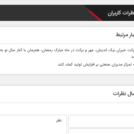
ظرات کاربران
ار مرتبط
رکت خیران نیک اندیش، مهر و برکت در ماه مبارک رمضان، همزمان با آغاز سال نو به 
د
در برابر
از باتلاق انرژی تا بن‌بست ترامپ
 تمركز مدیران صنعتی بر افزایش تولید كمك كنند
 اجتماعی
رضا سپهوند - سخنگوی کمیسیون انرژی مجلس
ال نظرات