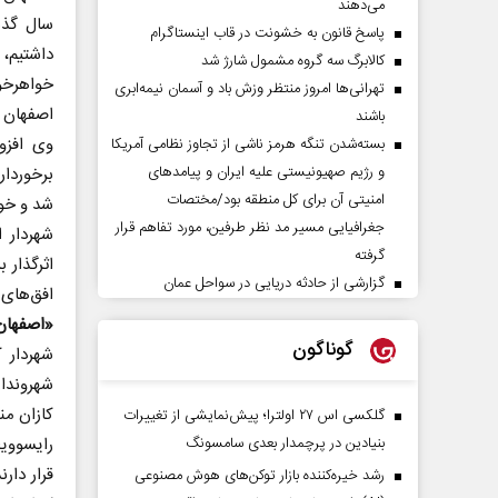
می‌دهند
سال گذش
پاسخ قانون به خشونت در قاب اینستاگرام
داشتی
کالابرگ سه گروه مشمول شارژ شد
خواهرخو
تهرانی‌ها امروز منتظر وزش باد و آسمان نیمه‌ابری
اصفهان 
باشند
وی افزو
بسته‌شدن تنگه هرمز ناشی از تجاوز نظامی آمریکا
و رژیم صهیونیستی علیه ایران و پیامد‌های
برخوردار
امنیتی آن برای کل منطقه بود/مختصات
شد و خوش
جغرافیایی مسیر مد نظر طرفین، مورد تفاهم قرار
شهردار ا
گرفته
اثرگذار 
گزارشی از حادثه دریایی در سواحل عمان
افق‌های 
«اصفهان»
گوناگون
شهردار 
شهروندا
کازان من
گلکسی اس ۲۷ اولترا؛ پیش‌نمایشی از تغییرات
بنیادین در پرچمدار بعدی سامسونگ
رایسوویچ
قرار دار
رشد خیره‌کننده بازار توکن‌های هوش مصنوعی