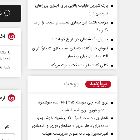
پارک شیرین قابلیت‌ بالایی برای اجرای پروژهای
ن
تفریحی دارد
مراقب باشید این بیماری عجیب و غریب را از کنه
نگیرید!
اخب
خاوران؛ گمشده‌ای در تاریخ کرمانشاه
فروش خیره‌کننده داستان اسباب‌بازی ۵؛ بزرگ‌ترین
با مشا
افتتاحیه سال برای پیکسار
اهدا ش
کتابی که شما را به مکث دعوت می‌کند
پشت‌پرده تهدیدات کوتاه‏‌مدت و
اربعین نماد مقاومت 
همه به
ادعا‌های خلاف واقع آمریکا
استکبار‌
پربازدید
پربحث
یمی‌نمین - تحلیلگر مسائل سیاسی
رحمت‌الله نوروزی - عضو کمیسیون
مجلس
ارس
برای شام چی درست کنم؟ | ۲۵ ایده خوشمزه،
ساده و فوری برای شام امشب
ناهار چی درست کنم؟ | ۲۰ پیشنهاد خوشمزه و
ساده برای ناهار امروز + غذاهای فوری و اقتصادی
امیرحسین بهداد به عنوان سرپرست هیئت