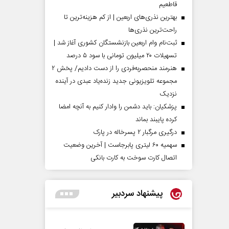
قاطعیم
بهترین نذری‌های اربعین | از کم هزینه‌ترین تا
راحت‌ترین نذری‌ها
ثبت‌نام وام اربعین بازنشستگان کشوری آغاز شد |
تسهیلات ۲۰ میلیون تومانی با سود ۵ درصد
هنرمند منحصر‌به‌فردی را از دست دادیم/ پخش ۲
مجموعه تلویزیونی جدید زنده‌یاد عبدی در آینده
نزدیک
پزشکیان: باید دشمن را وادار کنیم به آنچه امضا
کرده پایبند بماند
درگیری مرگبار ۲ پسرخاله در پارک
سهمیه ۶۰ لیتری پابرجاست | آخرین وضعیت
اتصال کارت سوخت به کارت بانکی
پیشنهاد سردبیر