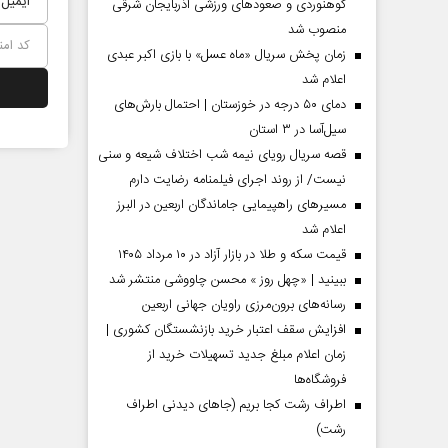
کوهنوردی و صعودهای ورزشی آذربایجان شرقی
منصوب شد
زمان پخش سریال «ماه عسل» با بازی اکبر عبدی
اعلام شد
دمای ۵۰ درجه در خوزستان | احتمال بارش‌های
سیل‌آسا در ۳ استان
قصه سریال رویای نیمه شب اختلاف شیعه و سنی
نیست/ از روند اجرای فیلمنامه رضایت دارم
مسیر‌های راهپیمایی جاماندگان اربعین در البرز
اعلام شد
قیمت سکه و طلا در بازار آزاد در ۱۰ مرداد ۱۴۰۵
مردادماه
صفحات نخست روزنامه ها‌ی‌سه‌شنبه ۶ مردادماه
صفحات
ببینید | «چهل روز » محسن چاووشی منتشر شد
رسانه‌های برون‌مرزی راویان جهانی اربعین
افزایش سقف اعتبار خرید بازنشستگان کشوری |
زمان اعلام مبلغ جدید تسهیلات خرید از
فروشگاه‌ها
اطراف رشت کجا بریم (جاهای دیدنی اطراف
رشت)