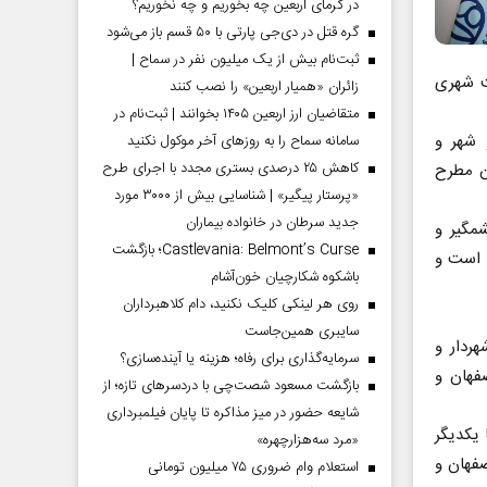
در گرمای اربعین چه بخوریم و چه نخوریم؟
گره قتل در دی‌جی پارتی با ۵۰ قسم باز می‌شود
ثبت‌نام بیش از یک میلیون نفر در سماح |
ت شهری
زائران «همیار اربعین» را نصب کنند
متقاضیان ارز اربعین ۱۴۰۵ بخوانند | ثبت‌نام در
 شهر و
سامانه سماح را به روز‌های آخر موکول نکنید
کاهش ۲۵ درصدی بستری مجدد با اجرای طرح
ان مطرح
«پرستار پیگیر» | شناسایی بیش از ۳۰۰۰ مورد
جدید سرطان در خانواده بیماران
شمگیر و
Castlevania: Belmont’s Curse؛ بازگشت
ن است و
باشکوه شکارچیان خون‌آشام
روی هر لینکی کلیک نکنید، دام کلاهبرداران
سایبری همین‌جاست
ردار و
سرمایه‌گذاری برای رفاه؛ هزینه یا آینده‌سازی؟
فهان و
بازگشت مسعود شصت‌چی با دردسر‌های تازه؛ از
شایعه حضور در میز مذاکره تا پایان فیلمبرداری
 یکدیگر
«مرد سه‌هزارچهره»
فهان و‌
استعلام وام ضروری ۷۵ میلیون تومانی