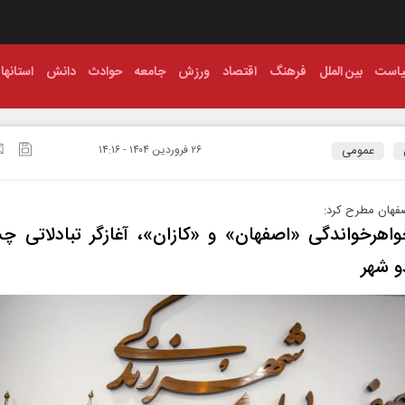
است
بین الملل
فرهنگ
اقتصاد
ورزش
جامعه
حوادث
دانش
استانها
عمومی
۲۶ فروردين ۱۴۰۴ - ۱۴:۱۶
صفهان مطرح کرد:
اهرخواندگی «اصفهان» و «کازان»، آغازگر تبادلاتی چ
و شهر