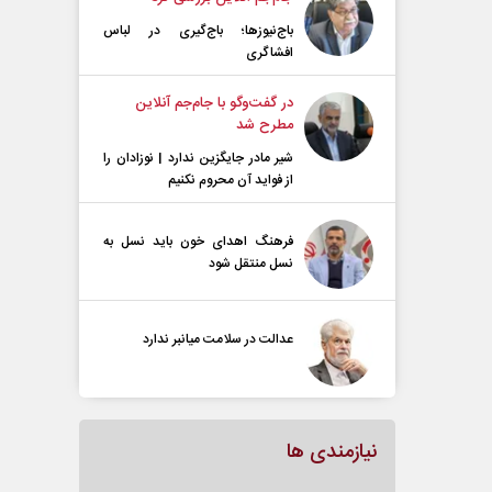
باج‌نیوزها؛ باج‌گیری در لباس
افشاگری
در گفت‌و‌گو با جام‌جم آنلاین
مطرح شد
شیر مادر جایگزین ندارد | نوزادان را
از فواید آن محروم نکنیم
فرهنگ اهدای خون باید نسل به
نسل منتقل شود
عدالت در سلامت میانبر ندارد
نیازمندی ها