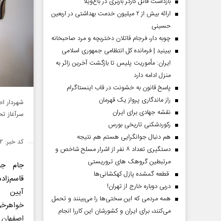
بازداشت قاتل کارگر باربری در باغ‌ویلا
ارائه بیش از ۲ میلیون خدمت بهداشتی در اربعین
حسینی
چوبه دار، فرجام قاتلان دختربچه و مرد صاحبخانه
ببینید | فرمانده کل انتظامی جمهوری اسلامی
ایران­: مأموریت پلیس تا بازگشت آخرین زائر به
منزل ادامه دارد
پاسخ قانون به خشونت در قاب اینستاگرام
راز ماندگاری پرواز یک قهرمان
شهردار اص
نقشه جهادی برای ایران
سرآغاز تح
رکوردشکنی تاریخی بورس
هم دنبال جوانگرایی هستم هم نتیجه
کد خبر: ۱۴۹۹۶۳۲
دستگیری تعداد ۸ نفر از اشرار مسلح شاخص و
مرتبطین گروهک های تروریستی
جام جم
قطعه گمشده پازل کهکشانی‌ها
قاسم‌زاده
دربی دوباره خارج از تهران!
آیین 
همه مردمی که این سختی‌ها را می‌بینند و تحمل
خواهرخ
می‌کنند، برای ایران و کشورشان این کاررا انجام
اصفهان و