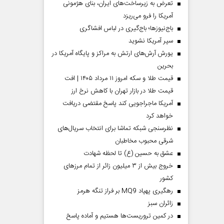
تعرض به زیرساخت‌های ایران، بنای هژمونی
آمریکا را فرو می‌ریزد
باج‌نیوزها؛ باج‌گیری در لباس افشاگری
سپر آمریکا نشوید
یورش آرش‌های ارتش به مراکز و پایگاه‌ آمریکا در
بحرین
قیمت طلا و سکه امروز ۱۱ مرداد ۱۴۰۵ | افت
قیمت طلا در بازار تهران با کاهش نرخ ارز
آمریکا ماجراجویی کند پاسخ مقتضی دریافت
خواهد کرد
نظرسنجی شبکه تماشا برای انتخاب سریال‌های
شرقی محبوب مخاطبان
عشق به حسین (ع) تا لحظه شهادت
خروج بیش از ۳ میلیون زائر از تمام مرز‌های
کشور
رهگیری پهپاد MQ9 بر فراز تنگه هرمز
‌زائران سبز
در کمین تروریست‌ها هستیم و آماده پاسخ