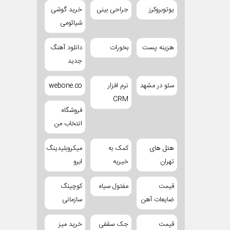
یوتوبروکرز
جراحی بینی
خرید گوشی
شیائومی
هزینه پست
بخورات
دانلود آهنگ
جدید
سئو در مشهد
نرم افزار
webone.co
CRM
فروشگاه
انتخاب من
هتل های
کمک به
میکروبلیدینگ
تهران
خیریه
ابرو
قیمت
مفتول سیاه
کوچینگ
ضایعات آهن
سازمانی
قیمت
جک سقفی
خرید میز