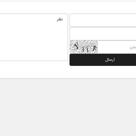
رابر
از باتلاق انرژی تا بن‌بست ترامپ
حکای
نرگس 
ماعی
رضا سپهوند - سخنگوی کمیسیون انرژی مجلس