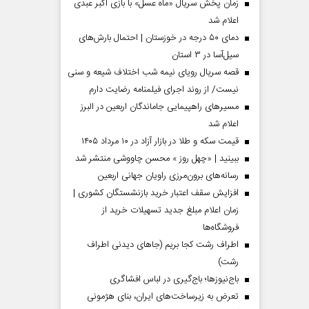
زمان پخش سریال «ماه عسل» با بازی اکبر عبدی
اعلام شد
دمای ۵۰ درجه در خوزستان | احتمال بارش‌های
سیل‌آسا در ۳ استان
قصه سریال رویای نیمه شب اختلاف شیعه و سنی
نیست/ از روند اجرای فیلمنامه رضایت دارم
مسیر‌های راهپیمایی جاماندگان اربعین در البرز
اعلام شد
قیمت سکه و طلا در بازار آزاد در ۱۰ مرداد ۱۴۰۵
ببینید | «چهل روز » محسن چاووشی منتشر شد
مردادماه
صفحات نخست روزنامه ها‌ی‌سه‌شنبه ۶ مردادماه
صفحات
رسانه‌های برون‌مرزی راویان جهانی اربعین
افزایش سقف اعتبار خرید بازنشستگان کشوری |
زمان اعلام مبلغ جدید تسهیلات خرید از
فروشگاه‌ها
اطراف رشت کجا بریم (جاهای دیدنی اطراف
رشت)
باج‌نیوزها؛ باج‌گیری در لباس افشاگری
تعرض به زیرساخت‌های ایران، بنای هژمونی