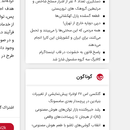
کرده‌اند.
دستگیری تعداد ۸ نفر از اشرار مسلح شاخص و
هدف اصل
مرتبطین گروهک های تروریستی
قطعه گمشده پازل کهکشانی‌ها
پس، تولی
دربی دوباره خارج از تهران!
از خدمات
همه مردمی که این سختی‌ها را می‌بینند و تحمل
فرآیند د
می‌کنند، برای ایران و کشورشان این کاررا انجام
و در صور
می‌دهند
وجود داش
پاسخ قانون به خشونت در قاب اینستاگرام
طرح در م
کالابرگ سه گروه مشمول شارژ شد
گوناگون
گلکسی اس ۲۷ اولترا؛ پیش‌نمایشی از تغییرات
بنیادین در پرچمدار بعدی سامسونگ
اشتراک گذ
رشد خیره‌کننده بازار توکن‌های هوش مصنوعی
(AI)؛ از هیجان تا زیرساخت‌های واقعی
انقلاب گوشی‌های تاشو‌ با طعم هوش مصنوعی؛