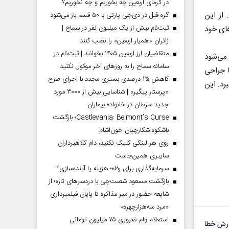
در گرمای اربعین چه بخوریم و چه نخوریم؟
از این
گره قتل در دی‌جی پارتی با ۵۰ قسم باز می‌شود
ثبت‌نام بیش از یک میلیون نفر در سماح |
های خود
زائران «همیار اربعین» را نصب کنند
متقاضیان ارز اربعین ۱۴۰۵ بخوانند | ثبت‌نام در
 می‌شود
سامانه سماح را به روز‌های آخر موکول نکنید
ا جراحی
کاهش ۲۵ درصدی بستری مجدد با اجرای طرح
رد. این
«پرستار پیگیر» | شناسایی بیش از ۳۰۰۰ مورد
جدید سرطان در خانواده بیماران
Castlevania: Belmont’s Curse؛ بازگشت
باشکوه شکارچیان خون‌آشام
روی هر لینکی کلیک نکنید، دام کلاهبرداران
سایبری همین‌جاست
سرمایه‌گذاری برای رفاه؛ هزینه یا آینده‌سازی؟
بازگشت مسعود شصت‌چی با دردسر‌های تازه؛ از
شایعه حضور در میز مذاکره تا پایان فیلمبرداری
«مرد سه‌هزارچهره»
استعلام وام ضروری ۷۵ میلیون تومانی
رش خطا