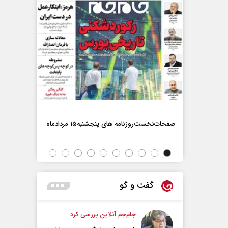
صفحات‌نخست‌روزنامه ها‌ی پنجشنبه‌۱۵ مردادماه
صفحات‌نخست‌رو
گفت و گو
جام‌جم آنلاین بررسی کرد