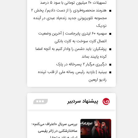
تسهیلات ۲۰ میلیون تومانی با سود ۵ درصد
هنرمند منحصر‌به‌فردی را از دست دادیم/ پخش ۲
مجموعه تلویزیونی جدید زنده‌یاد عبدی در آینده
نزدیک
سهمیه ۶۰ لیتری پابرجاست | آخرین وضعیت
اتصال کارت سوخت به کارت بانکی
پزشکیان: باید دشمن را وادار کنیم به آنچه امضا
کرده پایبند بماند
درگیری مرگبار ۲ پسرخاله در پارک
ببینید | بازدید رئیس رسانه ملی از قلب تپنده
رادیو اربعین
پیشنهاد سردبیر
بررسی سریال «اعتراف می‌کنم»؛
ساختارشکنی در ژانر پلیسی
ایران + نقد و تحلیل