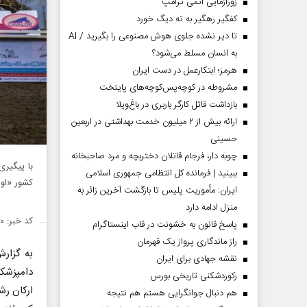
زورآزمایی اتمی ترامپ
کفگیر رهگیر به ته دیگ خورد
تا دیر نشده جلوی هوش مصنوعی را بگیرید / AI
به انسان مسلط می‌شود؟
هرمز؛ ابتکارعمل در دست ایران
مشروطه در کوچه‌پس‌کوچه‌های پایتخت
بازداشت قاتل کارگر باربری در باغ‌ویلا
ارائه بیش از ۲ میلیون خدمت بهداشتی در اربعین
حسینی
چوبه دار، فرجام قاتلان دختربچه و مرد صاحبخانه
با پیگیری
ببینید | فرمانده کل انتظامی جمهوری اسلامی
کشور «اور
ایران­: مأموریت پلیس تا بازگشت آخرین زائر به
منزل ادامه دارد
کد خبر: ۱۴۹۹۳۳۰
پاسخ قانون به خشونت در قاب اینستاگرام
راز ماندگاری پرواز یک قهرمان
به گزارش
نقشه جهادی برای ایران
دامپزشک
رکوردشکنی تاریخی بورس
ارکان رش
هم دنبال جوانگرایی هستم هم نتیجه