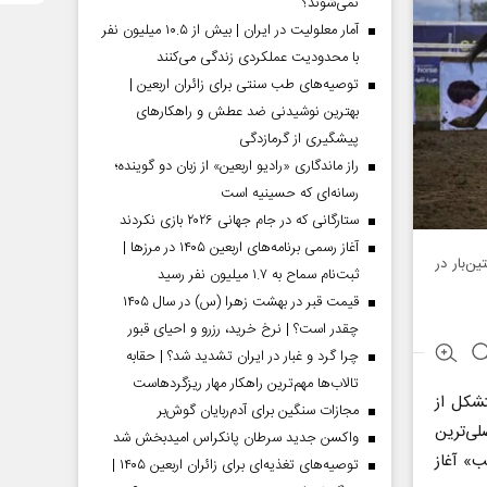
نمی‌شوند؟
آمار معلولیت در ایران | بیش از ۱۰.۵ میلیون نفر
با محدودیت عملکردی زندگی می‌کنند
توصیه‌های طب سنتی برای زائران اربعین |
بهترین نوشیدنی ضد عطش و راهکارهای
پیشگیری از گرمازدگی
راز ماندگاری «رادیو اربعین» از زبان دو گوینده؛
رسانه‌ای که حسینیه است
ستارگانی که در جام جهانی ۲۰۲۶ بازی نکردند
آغاز رسمی برنامه‌های اربعین ۱۴۰۵ در مرز‌ها |
ن‌بار در
ثبت‌نام سماح به ۱.۷ میلیون نفر رسید
قیمت قبر در بهشت زهرا (س) در سال ۱۴۰۵
چقدر است؟ | نرخ خرید، رزرو و احیای قبور
چرا گرد و غبار در ایران تشدید شد؟ | حقابه
تالاب‌ها مهم‌ترین راهکار مهار ریزگردهاست
تشکل از
مجازات سنگین برای آدم‌ربایان گوش‌بر
ی‌ترین
واکسن جدید سرطان پانکراس امیدبخش شد
ب» آغاز
توصیه‌های تغذیه‌ای برای زائران اربعین ۱۴۰۵ |