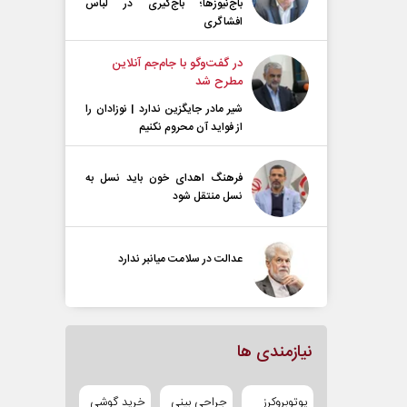
باج‌نیوزها؛ باج‌گیری در لباس
افشاگری
در گفت‌و‌گو با جام‌جم آنلاین
مطرح شد
شیر مادر جایگزین ندارد | نوزادان را
از فواید آن محروم نکنیم
فرهنگ اهدای خون باید نسل به
نسل منتقل شود
عدالت در سلامت میانبر ندارد
نیازمندی ها
یوتوبروکرز
جراحی بینی
خرید گوشی