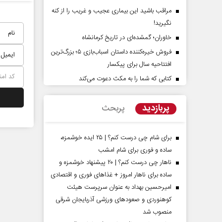
مراقب باشید این بیماری عجیب و غریب را از کنه
نگیرید!
خاوران؛ گمشده‌ای در تاریخ کرمانشاه
فروش خیره‌کننده داستان اسباب‌بازی ۵؛ بزرگ‌ترین
افتتاحیه سال برای پیکسار
کتابی که شما را به مکث دعوت می‌کند
پشت‌پرده تهدیدات کوتاه‏‌مدت و
اربعین نماد مقاومت در ب
ادعا‌های خلاف واقع آمریکا
استکبار‌
پربازدید
پربحث
نمین - تحلیلگر مسائل سیاسی
رحمت‌الله نوروزی - عضو کمیسیون اجت
مجلس
برای شام چی درست کنم؟ | ۲۵ ایده خوشمزه،
ساده و فوری برای شام امشب
ناهار چی درست کنم؟ | ۲۰ پیشنهاد خوشمزه و
ساده برای ناهار امروز + غذاهای فوری و اقتصادی
امیرحسین بهداد به عنوان سرپرست هیئت
کوهنوردی و صعودهای ورزشی آذربایجان شرقی
منصوب شد