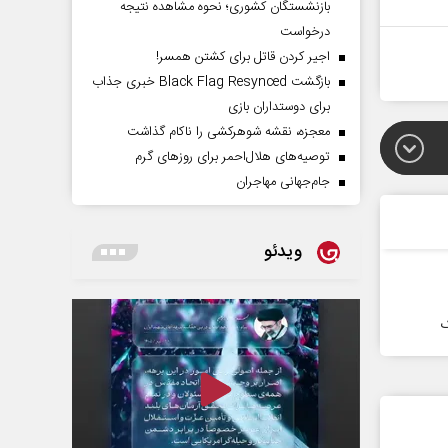
بازنشستگان کشوری؛ نحوه مشاهده نتیجه
درخواست
اجیر کردن قاتل برای کشتن همسر!
بازگشت Black Flag Resynced خبری جذاب
برای دوستداران بازی
معجزه، نقشه شوهرکشی را ناکام گذاشت
توصیه‌های هلال‌احمر برای روز‌های گرم
جام‌جهانی مهاجران
ویدئو