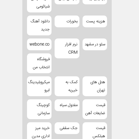
شیائومی
هزینه پست
بخورات
دانلود آهنگ
جدید
سئو در مشهد
نرم افزار
webone.co
CRM
فروشگاه
انتخاب من
هتل های
کمک به
میکروبلیدینگ
تهران
خیریه
ابرو
قیمت
مفتول سیاه
کوچینگ
ضایعات آهن
سازمانی
قیمت
جک سقفی
خرید میز
هبلکس
اداری مدرن