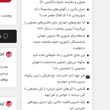
معرفی و مقایسه خانواده گلکسی Z۸
بحران باتری در گوشی‌های سامسونگ؛ آیا
به‌روزرسانی One UI ۸.۵ مقصر است؟
برچسب ه
آیا خودروهای خودران جای ماشین‌های معمولی را
می‌گیرند؟ بررسی وضعیت در سال ۲۰۲۶
ن
استعلام وام ضروری ۷۵ میلیون تومانی
بازنشستگان کشوری؛ نحوه مشاهده نتیجه
درخواست
اخب
این غذای لاکچری را ۱۵ دقیقه‌ای آماده کنید
چگونه می‌توان تصاویر ساخته‌شده با هوش
صادرات
مصنوعی را تشخیص داد؟
بررسی 
طرز تهیه تارت فلپ‌جک توت‌فرنگی با پنیر ریکوتا؛
موافقت FEI با برگزاری کمپ تیم های ملی سوارکاری ایران در اروپا 
دسری ساده و خوشمزه
آشنایی با آش‌های اصیل ایرانی؛ از آش عباسعلی تا
آش ترخینه + خواص و طرز تهیه
پارک شیرین قابلیت‌ بالایی برای اجرای پروژهای
ارس
تفریحی دارد