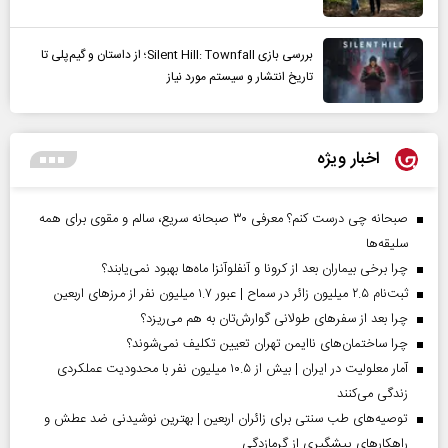
بررسی بازی Silent Hill: Townfall؛ از داستان و گیم‌پلی تا
تاریخ انتشار و سیستم مورد نیاز
اخبار ویژه
صبحانه چی درست کنم؟ معرفی ۳۰ صبحانه سریع، سالم و مقوی برای همه
سلیقه‌ها
چرا برخی بیماران بعد از کرونا و آنفلوآنزا ماه‌ها بهبود نمی‌یابند؟
ثبت‌نام ۲.۵ میلیون زائر در سماح | عبور ۱.۷ میلیون نفر از مرز‌های اربعین
چرا بعد از سفرهای طولانی گوارش‌تان به هم می‌ریزد؟
چرا ساختمان‌های ناایمن تهران تعیین تکلیف نمی‌شوند؟
آمار معلولیت در ایران | بیش از ۱۰.۵ میلیون نفر با محدودیت عملکردی
زندگی می‌کنند
توصیه‌های طب سنتی برای زائران اربعین | بهترین نوشیدنی ضد عطش و
راهکارهای پیشگیری از گرمازدگی