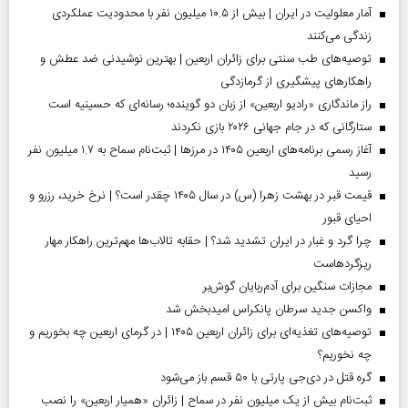
آمار معلولیت در ایران | بیش از ۱۰.۵ میلیون نفر با محدودیت عملکردی
زندگی می‌کنند
توصیه‌های طب سنتی برای زائران اربعین | بهترین نوشیدنی ضد عطش و
راهکارهای پیشگیری از گرمازدگی
راز ماندگاری «رادیو اربعین» از زبان دو گوینده؛ رسانه‌ای که حسینیه است
ستارگانی که در جام جهانی ۲۰۲۶ بازی نکردند
آغاز رسمی برنامه‌های اربعین ۱۴۰۵ در مرز‌ها | ثبت‌نام سماح به ۱.۷ میلیون نفر
رسید
قیمت قبر در بهشت زهرا (س) در سال ۱۴۰۵ چقدر است؟ | نرخ خرید، رزرو و
احیای قبور
چرا گرد و غبار در ایران تشدید شد؟ | حقابه تالاب‌ها مهم‌ترین راهکار مهار
ریزگردهاست
مجازات سنگین برای آدم‌ربایان گوش‌بر
واکسن جدید سرطان پانکراس امیدبخش شد
توصیه‌های تغذیه‌ای برای زائران اربعین ۱۴۰۵ | در گرمای اربعین چه بخوریم و
چه نخوریم؟
گره قتل در دی‌جی پارتی با ۵۰ قسم باز می‌شود
ثبت‌نام بیش از یک میلیون نفر در سماح | زائران «همیار اربعین» را نصب