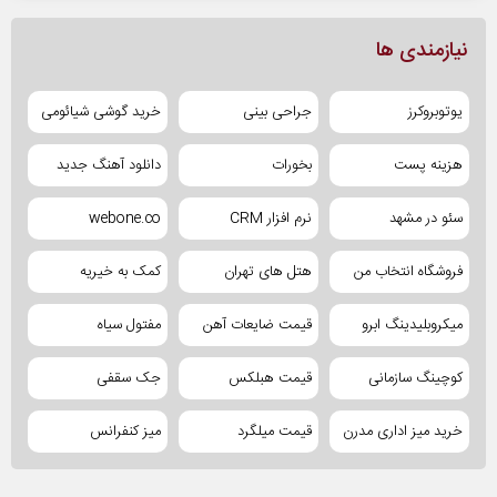
نیازمندی ها
یوتوبروکرز
جراحی بینی
خرید گوشی شیائومی
هزینه پست
بخورات
دانلود آهنگ جدید
سئو در مشهد
نرم افزار CRM
webone.co
فروشگاه انتخاب من
هتل های تهران
کمک به خیریه
میکروبلیدینگ ابرو
قیمت ضایعات آهن
مفتول سیاه
کوچینگ سازمانی
قیمت هبلکس
جک سقفی
خرید میز اداری مدرن
قیمت میلگرد
میز کنفرانس