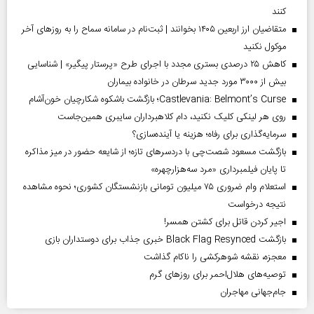
کنند
متقاضیان ارز اربعین ۱۴۰۵ بخوانند | ثبت‌نام در سامانه سماح را به روز‌های آخر
موکول نکنید
کاهش ۲۵ درصدی بستری مجدد با اجرای طرح «پرستار پیگیر» | شناسایی
بیش از ۳۰۰۰ مورد جدید سرطان در خانواده بیماران
Castlevania: Belmont’s Curse؛ بازگشت باشکوه شکارچیان خون‌آشام
روی هر لینکی کلیک نکنید، دام کلاهبرداران سایبری همین‌جاست
سرمایه‌گذاری برای رفاه؛ هزینه یا آینده‌سازی؟
بازگشت مسعود شصت‌چی با دردسر‌های تازه؛ از شایعه حضور در میز مذاکره
تا پایان فیلمبرداری «مرد سه‌هزارچهره»
استعلام وام ضروری ۷۵ میلیون تومانی بازنشستگان کشوری؛ نحوه مشاهده
نتیجه درخواست
اجیر کردن قاتل برای کشتن همسر!
بازگشت Black Flag Resynced خبری جذاب برای دوستداران بازی
معجزه، نقشه شوهرکشی را ناکام گذاشت
توصیه‌های هلال‌احمر برای روز‌های گرم
جام‌جهانی مهاجران