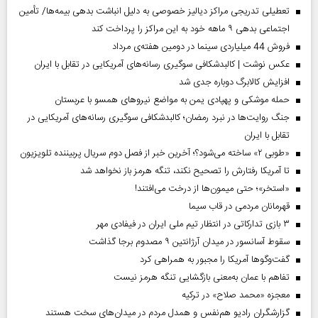
تعطیلی تدریجی مراکز دیالیز خصوصی به دلیل انباشت بدهی بیمه‌ها/ تأمین
اجتماعی بدهی ۹ ماهه خود به این مراکز را پرداخت کند
فروش 44 میلیاردی سینما در دومین هفته‌ی مرداد
عکس نوشت | کالبدشکافی سوگیری رسانه‌های آمریکایی در تقابل با ایران
افزایش کالابرگ دوباره جدی شد
حمله موشکی و پهپادی یمن به مواضع نیروهای همسو با عربستان
جنگ روایت‌ها در نبرد رمضان؛ کالبدشکافی سوگیری رسانه‌های آمریکایی در
تقابل با ایران
«طوبی ۲» ساخته می‌شود؟؛ آخرین خبر از فصل دوم سریال پربیننده تلویزیون
تا آمریکا رفتارش را تصحیح نکند، تنگه هرمز باز نخواهد شد
«استخر»‌‌؛ حتی میمون‌ها از درخت می‌افتند!
قهرمانان مردمی در قاب سیما
۳ بازی تدارکاتی در انتظار تیم ملی ایران در فیفادی مهر
سقوط آسانسور در میدان آرژانتین ۹ مصدوم برجا گذاشت
گفت‌وگوها آمریکا را مجبور به همراهی کرد
تفاهم با عمان به‌معنی بازگشایی تنگه هرمز نیست
معجزه «محمد صلاح» در ترکیه
گزارشگران رادیو هم‌نفس و همدل مردم در میدان‌های سخت هستند