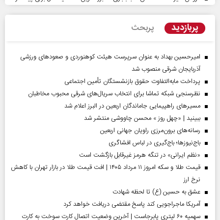
پربازدید
پربحث
امیرحسین بهداد به عنوان سرپرست هیئت کوهنوردی و صعودهای ورزشی
آذربایجان شرقی منصوب شد
پرداخت مابه‌التفاوت حقوق بازنشستگان تأمین اجتماعی
نظرسنجی شبکه تماشا برای انتخاب سریال‌های شرقی محبوب مخاطبان
مسیر‌های راهپیمایی جاماندگان اربعین در البرز اعلام شد
ببینید | «چهل روز » محسن چاووشی منتشر شد
رسانه‌های برون‌مرزی راویان جهانی اربعین
باج‌نیوزها؛ باج‌گیری در لباس افشاگری
«نظم ایرانی» در تنگه هرمز غیرقابل بازگشت است
قیمت طلا و سکه امروز ۱۱ مرداد ۱۴۰۵ | افت قیمت طلا در بازار تهران با کاهش
نرخ ارز
عشق به حسین (ع) تا لحظه شهادت
آمریکا ماجراجویی کند پاسخ مقتضی دریافت خواهد کرد
سهمیه ۶۰ لیتری پابرجاست | آخرین وضعیت اتصال کارت سوخت به کارت