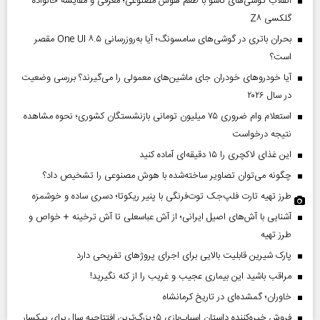
انقلاب گوشی‌های تاشو‌ با طعم هوش مصنوعی؛ معرفی و مقایسه خانواده
گلکسی Z۸
بحران باتری در گوشی‌های سامسونگ؛ آیا به‌روزرسانی One UI ۸.۵ مقصر
است؟
آیا خودروهای خودران جای ماشین‌های معمولی را می‌گیرند؟ بررسی وضعیت
در سال ۲۰۲۶
استعلام وام ضروری ۷۵ میلیون تومانی بازنشستگان کشوری؛ نحوه مشاهده
نتیجه درخواست
این غذای لاکچری را ۱۵ دقیقه‌ای آماده کنید
چگونه می‌توان تصاویر ساخته‌شده با هوش مصنوعی را تشخیص داد؟
طرز تهیه تارت فلپ‌جک توت‌فرنگی با پنیر ریکوتا؛ دسری ساده و خوشمزه
آشنایی با آش‌های اصیل ایرانی؛ از آش عباسعلی تا آش ترخینه + خواص و
طرز تهیه
پارک شیرین قابلیت‌ بالایی برای اجرای پروژهای تفریحی دارد
مراقب باشید این بیماری عجیب و غریب را از کنه نگیرید!
خاوران؛ گمشده‌ای در تاریخ کرمانشاه
فروش خیره‌کننده داستان اسباب‌بازی ۵؛ بزرگ‌ترین افتتاحیه سال برای پیکسار