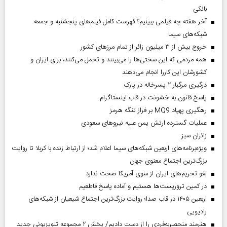
بانکی
آخر هفته چه فیلمی ببینیم؟ فهرست کامل فیلم‌های پنجشنبه و جمعه
شبکه‌های سیما
خروج بیش از ۳ میلیون زائر از تمام مرز‌های کشور
همه مردمی که این سختی‌ها را می‌بینند و تحمل می‌کنند، برای ایران و
کشورشان این کاررا انجام می‌دهند
درگیری مرگبار ۲ پسرخاله در پارک
پاسخ قانون به خشونت در قاب اینستاگرام
رهگیری پهپاد MQ9 بر فراز تنگه هرمز
عملیات گسترده ارتش یمن علیه نیروهای سعودی
‌زائران سبز
ویژه‌برنامه‌های اربعین شبکه‌های سیما اعلام شد؛ از ارتباط زنده با کربلا تا روایت
بزرگ‌ترین اجتماع معنوی جهان
لغو تحریم‌های ایران از سوی آمریکا صحت ندارد
در کمین تروریست‌ها هستیم و آماده پاسخ قاطعیم
اربعین ۱۴۰۵ در قاب صدا؛ روایت بزرگ‌ترین اجتماع شیعیان از شبکه‌های
رادیویی
هنرمند منحصر‌به‌فردی را از دست دادیم/ پخش ۲ مجموعه تلویزیونی جدید