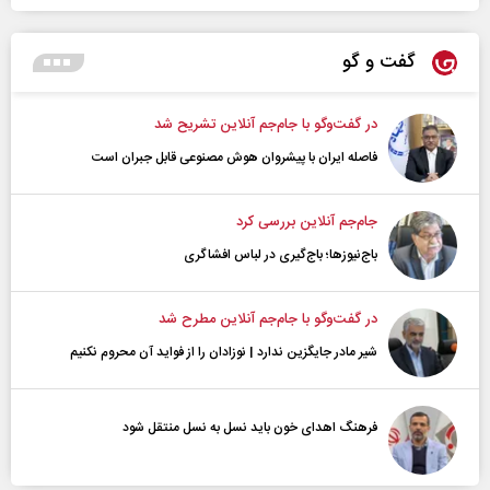
گفت و گو
در گفت‌و‌گو با جام‌جم آنلاین تشریح شد
فاصله ایران با پیشرو‌ان هوش مصنوعی قابل جبران است
جام‌جم آنلاین بررسی کرد
باج‌نیوزها؛ باج‌گیری در لباس افشاگری
در گفت‌و‌گو با جام‌جم آنلاین مطرح شد
شیر مادر جایگزین ندارد | نوزادان را از فواید آن محروم نکنیم
فرهنگ اهدای خون باید نسل به نسل منتقل شود