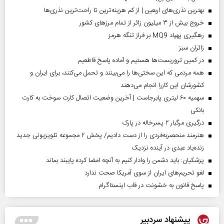
بهترین نذری‌های اربعین | از کم هزینه‌ترین تا راحت‌ترین نذری‌ها
خروج بیش از ۳ میلیون زائر از تمام مرز‌های کشور
رهگیری پهپاد MQ9 بر فراز تنگه هرمز
‌زائران سبز
در کمین تروریست‌ها هستیم و آماده پاسخ قاطعیم
همه مردمی که این سختی‌ها را می‌بینند و تحمل می‌کنند، برای ایران و
کشورشان این کاررا انجام می‌دهند
سهمیه ۶۰ لیتری پابرجاست | آخرین وضعیت اتصال کارت سوخت به کارت
بانکی
درگیری مرگبار ۲ پسرخاله در پارک
هنرمند منحصر‌به‌فردی را از دست دادیم/ پخش ۲ مجموعه تلویزیونی جدید
زنده‌یاد عبدی در آینده نزدیک
پزشکیان: باید دشمن را وادار کنیم به آنچه امضا کرده پایبند بماند
لغو تحریم‌های ایران از سوی آمریکا صحت ندارد
پاسخ قانون به خشونت در قاب اینستاگرام
پیشنهاد سردبیر