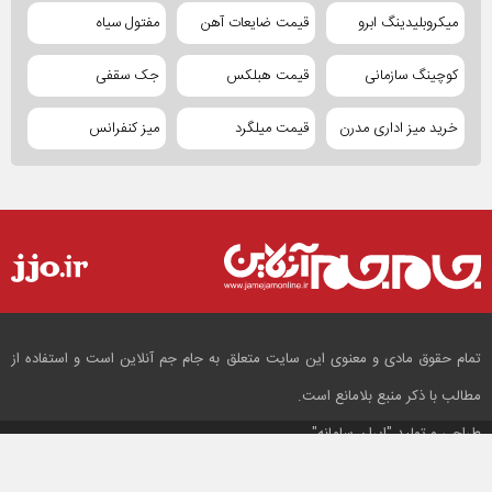
میکروبلیدینگ ابرو
قیمت ضایعات آهن
مفتول سیاه
کوچینگ سازمانی
قیمت هبلکس
جک سقفی
خرید میز اداری مدرن
قیمت میلگرد
میز کنفرانس
تمام حقوق مادی و معنوی این سایت متعلق به جام جم آنلاین است و استفاده از
مطالب با ذکر منبع بلامانع است.
طراحی و تولید
"ایران سامانه"