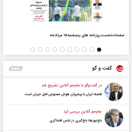
صفحات‌نخست‌روزنامه ها‌ی پنجشنبه‌۱۵ مردادماه
گفت و گو
در گفت‌و‌گو با جام‌جم آنلاین تشریح شد
فاصله ایران با پیشرو‌ان هوش مصنوعی قابل جبران است
جام‌جم آنلاین بررسی کرد
باج‌نیوزها؛ باج‌گیری در لباس افشاگری