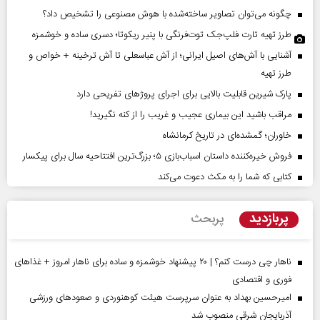
چگونه می‌توان تصاویر ساخته‌شده با هوش مصنوعی را تشخیص داد؟
طرز تهیه تارت فلپ‌جک توت‌فرنگی با پنیر ریکوتا؛ دسری ساده و خوشمزه
آشنایی با آش‌های اصیل ایرانی؛ از آش عباسعلی تا آش ترخینه + خواص و
طرز تهیه
پارک شیرین قابلیت‌ بالایی برای اجرای پروژهای تفریحی دارد
مراقب باشید این بیماری عجیب و غریب را از کنه نگیرید!
خاوران؛ گمشده‌ای در تاریخ کرمانشاه
فروش خیره‌کننده داستان اسباب‌بازی ۵؛ بزرگ‌ترین افتتاحیه سال برای پیکسار
کتابی که شما را به مکث دعوت می‌کند
پربازدید
پربحث
ناهار چی درست کنم؟ | ۲۰ پیشنهاد خوشمزه و ساده برای ناهار امروز + غذاهای
فوری و اقتصادی
امیرحسین بهداد به عنوان سرپرست هیئت کوهنوردی و صعودهای ورزشی
آذربایجان شرقی منصوب شد