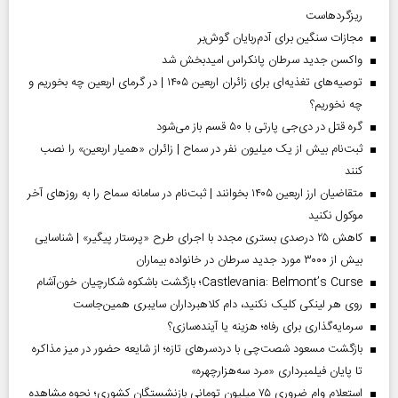
ریزگردهاست
مجازات سنگین برای آدم‌ربایان گوش‌بر
واکسن جدید سرطان پانکراس امیدبخش شد
توصیه‌های تغذیه‌ای برای زائران اربعین ۱۴۰۵ | در گرمای اربعین چه بخوریم و
چه نخوریم؟
گره قتل در دی‌جی پارتی با ۵۰ قسم باز می‌شود
ثبت‌نام بیش از یک میلیون نفر در سماح | زائران «همیار اربعین» را نصب
کنند
متقاضیان ارز اربعین ۱۴۰۵ بخوانند | ثبت‌نام در سامانه سماح را به روز‌های آخر
موکول نکنید
کاهش ۲۵ درصدی بستری مجدد با اجرای طرح «پرستار پیگیر» | شناسایی
بیش از ۳۰۰۰ مورد جدید سرطان در خانواده بیماران
Castlevania: Belmont’s Curse؛ بازگشت باشکوه شکارچیان خون‌آشام
روی هر لینکی کلیک نکنید، دام کلاهبرداران سایبری همین‌جاست
سرمایه‌گذاری برای رفاه؛ هزینه یا آینده‌سازی؟
بازگشت مسعود شصت‌چی با دردسر‌های تازه؛ از شایعه حضور در میز مذاکره
تا پایان فیلمبرداری «مرد سه‌هزارچهره»
استعلام وام ضروری ۷۵ میلیون تومانی بازنشستگان کشوری؛ نحوه مشاهده