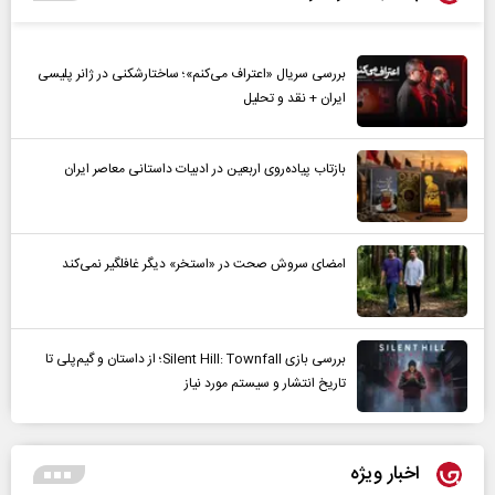
بررسی سریال «اعتراف می‌کنم»؛ ساختارشکنی در ژانر پلیسی
ایران + نقد و تحلیل
بازتاب پیاده‌روی اربعین در ادبیات داستانی معاصر ایران
امضای سروش صحت در «استخر» دیگر غافلگیر نمی‌کند
بررسی بازی Silent Hill: Townfall؛ از داستان و گیم‌پلی تا
تاریخ انتشار و سیستم مورد نیاز
اخبار ویژه