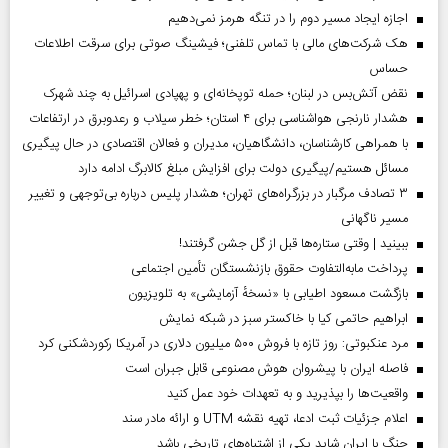
اجازه ایجاد مسیر دوم را در تنگه هرمز نمی‌دهیم
هک شرکت‌های مالی با تماس تلفنی؛ فیشینگ صوتی برای سرقت اطلاعات
حساس
نقض آتش‌بس در لبنان؛ حمله توپخانه‌ای و پهپادی اسرائیل به چند شهرک
هشدار نارنجی هواشناسی برای ۴ استان؛ خطر سیلاب و رعدوبرق در ارتفاعات
با همراهی کارشناسان، دانشگاهیان، مدیران و فعالان اقتصادی در حال پیگیری
مسائل هستیم/پیگیری دولت برای افزایش مبلغ کالابرگ ادامه دارد
۳ تصادف مرگبار در بزرگراه‌های تهران؛ هشدار پلیس درباره بی‌توجهی و تغییر
مسیر ناگهانی
ببینید | وقتی ستاره‌ها قبل از گل جشن گرفتند!
پرداخت مابه‌التفاوت حقوق بازنشستگان تأمین اجتماعی
بازگشت مسعود اطیابی با «نسخهٔ آزمایشی» به تلویزیون
ابراهیم حاتمی کیا با خاکستر سبز در شبکه نمایش
مرد عنکبوتی: روز تازه با فروش ۵۰۰ میلیون دلاری در آمریکا رکوردشکنی کرد
فاصله ایران با پیشرو‌ان هوش مصنوعی قابل جبران است
واقعیت‌ها را بپذیرید و به تعهدات خود عمل کنید
اعلام جزئیات ثبت ادعا، تهیه نقشه UTM و ارائه مادر سند
جنگ با ایران شاید یکی از اشتباه‌های تاریخی باشد