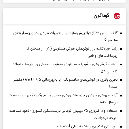
گوناگون
گلکسی اس ۲۷ اولترا؛ پیش‌نمایشی از تغییرات بنیادین در پرچمدار بعدی
سامسونگ
رشد خیره‌کننده بازار توکن‌های هوش مصنوعی (AI)؛ از هیجان تا
زیرساخت‌های واقعی
انقلاب گوشی‌های تاشو‌ با طعم هوش مصنوعی؛ معرفی و مقایسه خانواده
گلکسی Z۸
بحران باتری در گوشی‌های سامسونگ؛ آیا به‌روزرسانی One UI ۸.۵ مقصر
است؟
آیا خودروهای خودران جای ماشین‌های معمولی را می‌گیرند؟ بررسی وضعیت
در سال ۲۰۲۶
استعلام وام ضروری ۷۵ میلیون تومانی بازنشستگان کشوری؛ نحوه مشاهده
نتیجه درخواست
این غذای لاکچری را ۱۵ دقیقه‌ای آماده کنید