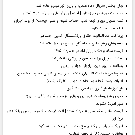
زمان پخش سریال «ماه عسل» با بازی اکبر عبدی اعلام شد
دمای ۵۰ درجه در خوزستان | احتمال بارش‌های سیل‌آسا در ۳ استان
قصه سریال رویای نیمه شب اختلاف شیعه و سنی نیست/ از روند اجرای
فیلمنامه رضایت دارم
پرداخت مابه‌التفاوت حقوق بازنشستگان تأمین اجتماعی
مسیر‌های راهپیمایی جاماندگان اربعین در البرز اعلام شد
قیمت سکه و طلا در بازار آزاد در ۱۰ مرداد ۱۴۰۵
ببینید | «چهل روز » محسن چاووشی منتشر شد
رسانه‌های برون‌مرزی راویان جهانی اربعین
نظرسنجی شبکه تماشا برای انتخاب سریال‌های شرقی محبوب مخاطبان
اطراف رشت کجا بریم (جاهای دیدنی اطراف رشت)
باج‌نیوزها؛ باج‌گیری در لباس افشاگری
تعرض به زیرساخت‌های ایران، بنای هژمونی آمریکا را فرو می‌ریزد
سپر آمریکا نشوید
قیمت طلا و سکه امروز ۱۱ مرداد ۱۴۰۵ | افت قیمت طلا در بازار تهران با کاهش
نرخ ارز
آمریکا ماجراجویی کند پاسخ مقتضی دریافت خواهد کرد
عشق به حسین (ع) تا لحظه شهادت