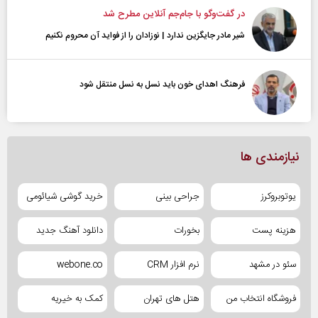
در گفت‌و‌گو با جام‌جم آنلاین مطرح شد
شیر مادر جایگزین ندارد | نوزادان را از فواید آن محروم نکنیم
فرهنگ اهدای خون باید نسل به نسل منتقل شود
نیازمندی ها
یوتوبروکرز
جراحی بینی
خرید گوشی شیائومی
هزینه پست
بخورات
دانلود آهنگ جدید
سئو در مشهد
نرم افزار CRM
webone.co
فروشگاه انتخاب من
هتل های تهران
کمک به خیریه