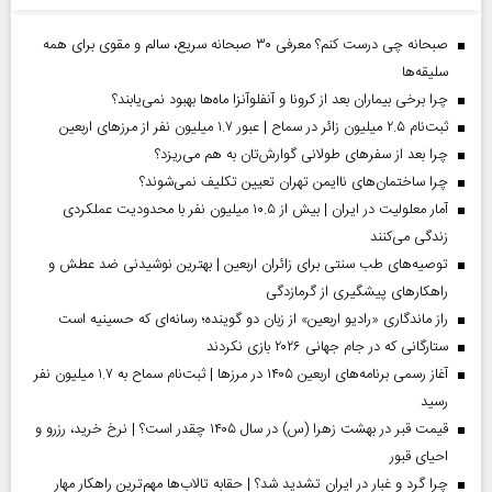
صبحانه چی درست کنم؟ معرفی ۳۰ صبحانه سریع، سالم و مقوی برای همه
سلیقه‌ها
چرا برخی بیماران بعد از کرونا و آنفلوآنزا ماه‌ها بهبود نمی‌یابند؟
ثبت‌نام ۲.۵ میلیون زائر در سماح | عبور ۱.۷ میلیون نفر از مرز‌های اربعین
چرا بعد از سفرهای طولانی گوارش‌تان به هم می‌ریزد؟
چرا ساختمان‌های ناایمن تهران تعیین تکلیف نمی‌شوند؟
آمار معلولیت در ایران | بیش از ۱۰.۵ میلیون نفر با محدودیت عملکردی
زندگی می‌کنند
توصیه‌های طب سنتی برای زائران اربعین | بهترین نوشیدنی ضد عطش و
راهکارهای پیشگیری از گرمازدگی
راز ماندگاری «رادیو اربعین» از زبان دو گوینده؛ رسانه‌ای که حسینیه است
ستارگانی که در جام جهانی ۲۰۲۶ بازی نکردند
آغاز رسمی برنامه‌های اربعین ۱۴۰۵ در مرز‌ها | ثبت‌نام سماح به ۱.۷ میلیون نفر
رسید
قیمت قبر در بهشت زهرا (س) در سال ۱۴۰۵ چقدر است؟ | نرخ خرید، رزرو و
احیای قبور
چرا گرد و غبار در ایران تشدید شد؟ | حقابه تالاب‌ها مهم‌ترین راهکار مهار