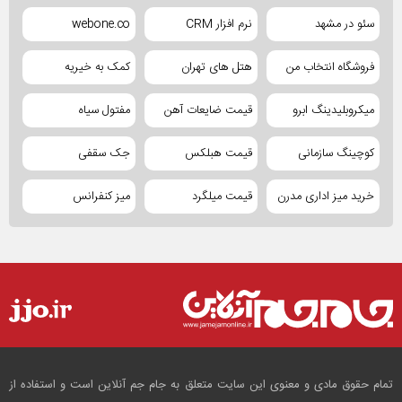
سئو در مشهد
نرم افزار CRM
webone.co
فروشگاه انتخاب من
هتل های تهران
کمک به خیریه
میکروبلیدینگ ابرو
قیمت ضایعات آهن
مفتول سیاه
کوچینگ سازمانی
قیمت هبلکس
جک سقفی
خرید میز اداری مدرن
قیمت میلگرد
میز کنفرانس
تمام حقوق مادی و معنوی این سایت متعلق به جام جم آنلاین است و استفاده از