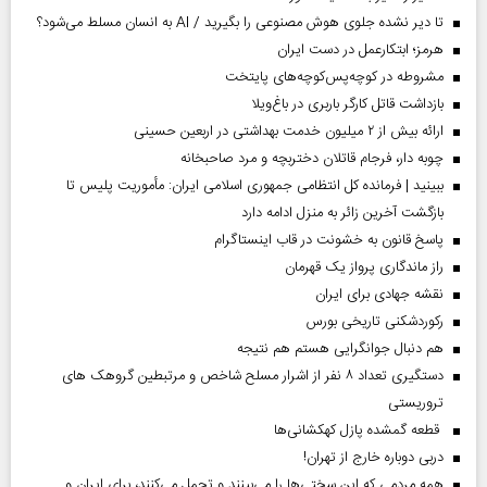
تا دیر نشده جلوی هوش مصنوعی را بگیرید / AI به انسان مسلط می‌شود؟
هرمز؛ ابتکارعمل در دست ایران
مشروطه در کوچه‌پس‌کوچه‌های پایتخت
بازداشت قاتل کارگر باربری در باغ‌ویلا
ارائه بیش از ۲ میلیون خدمت بهداشتی در اربعین حسینی
چوبه دار، فرجام قاتلان دختربچه و مرد صاحبخانه
ببینید | فرمانده کل انتظامی جمهوری اسلامی ایران­: مأموریت پلیس تا
بازگشت آخرین زائر به منزل ادامه دارد
پاسخ قانون به خشونت در قاب اینستاگرام
راز ماندگاری پرواز یک قهرمان
نقشه جهادی برای ایران
رکوردشکنی تاریخی بورس
هم دنبال جوانگرایی هستم هم نتیجه
دستگیری تعداد ۸ نفر از اشرار مسلح شاخص و مرتبطین گروهک های
تروریستی
قطعه گمشده پازل کهکشانی‌ها
دربی دوباره خارج از تهران!
همه مردمی که این سختی‌ها را می‌بینند و تحمل می‌کنند، برای ایران و