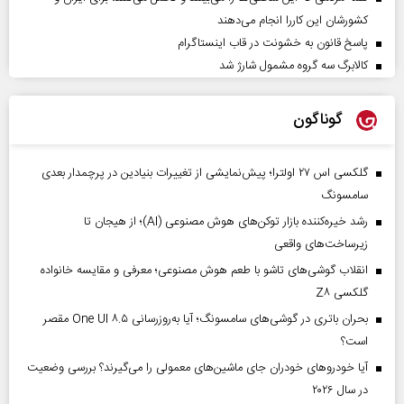
کشورشان این کاررا انجام می‌دهند
پاسخ قانون به خشونت در قاب اینستاگرام
کالابرگ سه گروه مشمول شارژ شد
گوناگون
گلکسی اس ۲۷ اولترا؛ پیش‌نمایشی از تغییرات بنیادین در پرچمدار بعدی
سامسونگ
رشد خیره‌کننده بازار توکن‌های هوش مصنوعی (AI)؛ از هیجان تا
زیرساخت‌های واقعی
انقلاب گوشی‌های تاشو‌ با طعم هوش مصنوعی؛ معرفی و مقایسه خانواده
گلکسی Z۸
بحران باتری در گوشی‌های سامسونگ؛ آیا به‌روزرسانی One UI ۸.۵ مقصر
است؟
آیا خودروهای خودران جای ماشین‌های معمولی را می‌گیرند؟ بررسی وضعیت
در سال ۲۰۲۶