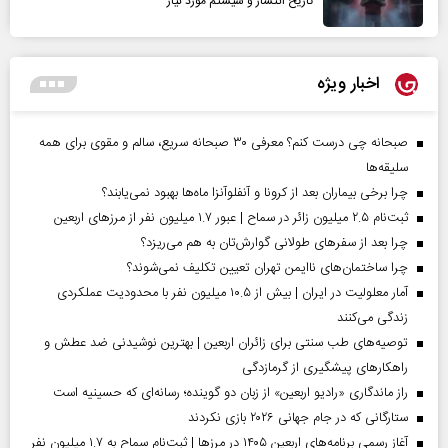
تاریخ انتشار و سیستم مورد نیاز
اخبار ویژه
صبحانه چی درست کنم؟ معرفی ۳۰ صبحانه سریع، سالم و مقوی برای همه
سلیقه‌ها
چرا برخی بیماران بعد از کرونا و آنفلوآنزا ماه‌ها بهبود نمی‌یابند؟
ثبت‌نام ۲.۵ میلیون زائر در سماح | عبور ۱.۷ میلیون نفر از مرز‌های اربعین
چرا بعد از سفرهای طولانی گوارش‌تان به هم می‌ریزد؟
چرا ساختمان‌های ناایمن تهران تعیین تکلیف نمی‌شوند؟
آمار معلولیت در ایران | بیش از ۱۰.۵ میلیون نفر با محدودیت عملکردی
زندگی می‌کنند
توصیه‌های طب سنتی برای زائران اربعین | بهترین نوشیدنی ضد عطش و
راهکارهای پیشگیری از گرمازدگی
راز ماندگاری «رادیو اربعین» از زبان دو گوینده؛ رسانه‌ای که حسینیه است
ستارگانی که در جام جهانی ۲۰۲۶ بازی نکردند
آغاز رسمی برنامه‌های اربعین ۱۴۰۵ در مرز‌ها | ثبت‌نام سماح به ۱.۷ میلیون نفر