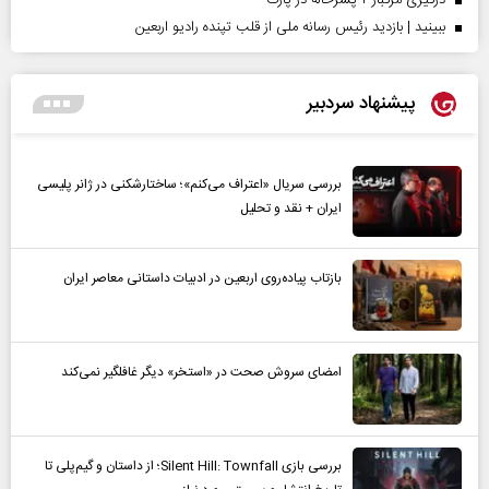
درگیری مرگبار ۲ پسرخاله در پارک
ببینید | بازدید رئیس رسانه ملی از قلب تپنده رادیو اربعین
پیشنهاد سردبیر
بررسی سریال «اعتراف می‌کنم»؛ ساختارشکنی در ژانر پلیسی
ایران + نقد و تحلیل
بازتاب پیاده‌روی اربعین در ادبیات داستانی معاصر ایران
امضای سروش صحت در «استخر» دیگر غافلگیر نمی‌کند
بررسی بازی Silent Hill: Townfall؛ از داستان و گیم‌پلی تا