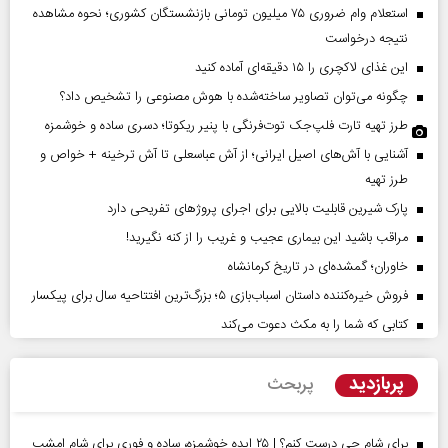
استعلام وام ضروری ۷۵ میلیون تومانی بازنشستگان کشوری؛ نحوه مشاهده
نتیجه درخواست
این غذای لاکچری را ۱۵ دقیقه‌ای آماده کنید
چگونه می‌توان تصاویر ساخته‌شده با هوش مصنوعی را تشخیص داد؟
طرز تهیه تارت فلپ‌جک توت‌فرنگی با پنیر ریکوتا؛ دسری ساده و خوشمزه
آشنایی با آش‌های اصیل ایرانی؛ از آش عباسعلی تا آش ترخینه + خواص و
طرز تهیه
پارک شیرین قابلیت‌ بالایی برای اجرای پروژهای تفریحی دارد
مراقب باشید این بیماری عجیب و غریب را از کنه نگیرید!
خاوران؛ گمشده‌ای در تاریخ کرمانشاه
فروش خیره‌کننده داستان اسباب‌بازی ۵؛ بزرگ‌ترین افتتاحیه سال برای پیکسار
کتابی که شما را به مکث دعوت می‌کند
پربازدید
پربحث
برای شام چی درست کنم؟ | ۲۵ ایده خوشمزه، ساده و فوری برای شام امشب