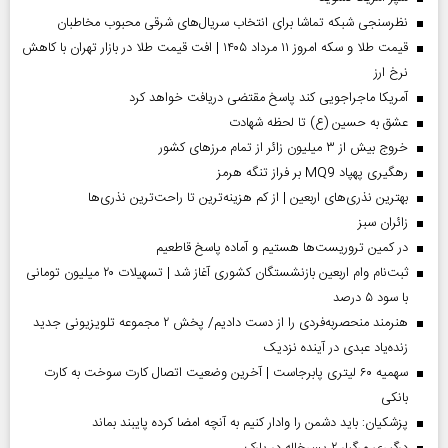
نظرسنجی شبکه تماشا برای انتخاب سریال‌های شرقی محبوب مخاطبان
قیمت طلا و سکه امروز ۱۱ مرداد ۱۴۰۵ | افت قیمت طلا در بازار تهران با کاهش
نرخ ارز
آمریکا ماجراجویی کند پاسخ مقتضی دریافت خواهد کرد
عشق به حسین (ع) تا لحظه شهادت
خروج بیش از ۳ میلیون زائر از تمام مرز‌های کشور
رهگیری پهپاد MQ9 بر فراز تنگه هرمز
بهترین نذری‌های اربعین | از کم هزینه‌ترین تا راحت‌ترین نذری‌ها
‌زائران سبز
در کمین تروریست‌ها هستیم و آماده پاسخ قاطعیم
ثبت‌نام وام اربعین بازنشستگان کشوری آغاز شد | تسهیلات ۲۰ میلیون تومانی
با سود ۵ درصد
هنرمند منحصر‌به‌فردی را از دست دادیم/ پخش ۲ مجموعه تلویزیونی جدید
زنده‌یاد عبدی در آینده نزدیک
سهمیه ۶۰ لیتری پابرجاست | آخرین وضعیت اتصال کارت سوخت به کارت
بانکی
پزشکیان: باید دشمن را وادار کنیم به آنچه امضا کرده پایبند بماند