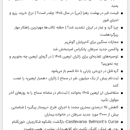
رسید
قیمت قبر در بهشت زهرا (س) در سال ۱۴۰۵ چقدر است؟ | نرخ خرید، رزرو و
احیای قبور
چرا گرد و غبار در ایران تشدید شد؟ | حقابه تالاب‌ها مهم‌ترین راهکار مهار
ریزگردهاست
مجازات سنگین برای آدم‌ربایان گوش‌بر
واکسن جدید سرطان پانکراس امیدبخش شد
توصیه‌های تغذیه‌ای برای زائران اربعین ۱۴۰۵ | در گرمای اربعین چه بخوریم و
چه نخوریم؟
گره قتل در دی‌جی پارتی با ۵۰ قسم باز می‌شود
ثبت‌نام بیش از یک میلیون نفر در سماح | زائران «همیار اربعین» را نصب
کنند
متقاضیان ارز اربعین ۱۴۰۵ بخوانند | ثبت‌نام در سامانه سماح را به روز‌های آخر
موکول نکنید
کاهش ۲۵ درصدی بستری مجدد با اجرای طرح «پرستار پیگیر» | شناسایی
بیش از ۳۰۰۰ مورد جدید سرطان در خانواده بیماران
Castlevania: Belmont’s Curse؛ بازگشت باشکوه شکارچیان خون‌آشام
روی هر لینکی کلیک نکنید، دام کلاهبرداران سایبری همین‌جاست