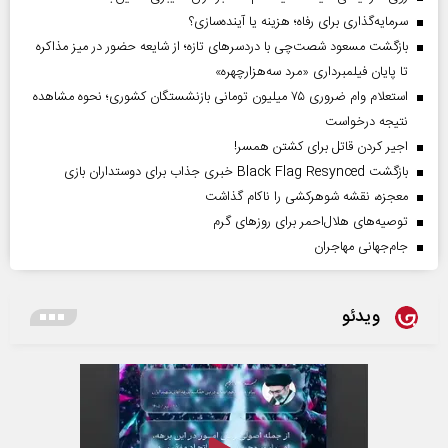
سرمایه‌گذاری برای رفاه؛ هزینه یا آینده‌سازی؟
بازگشت مسعود شصت‌چی با دردسر‌های تازه؛ از شایعه حضور در میز مذاکره
تا پایان فیلمبرداری «مرد سه‌هزارچهره»
استعلام وام ضروری ۷۵ میلیون تومانی بازنشستگان کشوری؛ نحوه مشاهده
نتیجه درخواست
اجیر کردن قاتل برای کشتن همسر!
بازگشت Black Flag Resynced خبری جذاب برای دوستداران بازی
معجزه، نقشه شوهرکشی را ناکام گذاشت
توصیه‌های هلال‌احمر برای روز‌های گرم
جام‌جهانی مهاجران
ویدئو