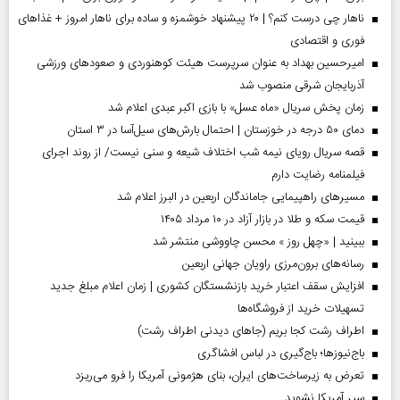
ناهار چی درست کنم؟ | ۲۰ پیشنهاد خوشمزه و ساده برای ناهار امروز + غذاهای
فوری و اقتصادی
امیرحسین بهداد به عنوان سرپرست هیئت کوهنوردی و صعودهای ورزشی
آذربایجان شرقی منصوب شد
زمان پخش سریال «ماه عسل» با بازی اکبر عبدی اعلام شد
دمای ۵۰ درجه در خوزستان | احتمال بارش‌های سیل‌آسا در ۳ استان
قصه سریال رویای نیمه شب اختلاف شیعه و سنی نیست/ از روند اجرای
فیلمنامه رضایت دارم
مسیر‌های راهپیمایی جاماندگان اربعین در البرز اعلام شد
قیمت سکه و طلا در بازار آزاد در ۱۰ مرداد ۱۴۰۵
ببینید | «چهل روز » محسن چاووشی منتشر شد
رسانه‌های برون‌مرزی راویان جهانی اربعین
افزایش سقف اعتبار خرید بازنشستگان کشوری | زمان اعلام مبلغ جدید
تسهیلات خرید از فروشگاه‌ها
اطراف رشت کجا بریم (جاهای دیدنی اطراف رشت)
باج‌نیوزها؛ باج‌گیری در لباس افشاگری
تعرض به زیرساخت‌های ایران، بنای هژمونی آمریکا را فرو می‌ریزد
سپر آمریکا نشوید