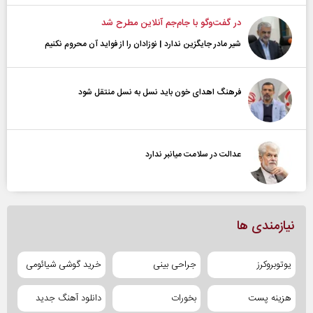
در گفت‌و‌گو با جام‌جم آنلاین مطرح شد
شیر مادر جایگزین ندارد | نوزادان را از فواید آن محروم نکنیم
فرهنگ اهدای خون باید نسل به نسل منتقل شود
عدالت در سلامت میانبر ندارد
نیازمندی ها
یوتوبروکرز
جراحی بینی
خرید گوشی شیائومی
هزینه پست
بخورات
دانلود آهنگ جدید