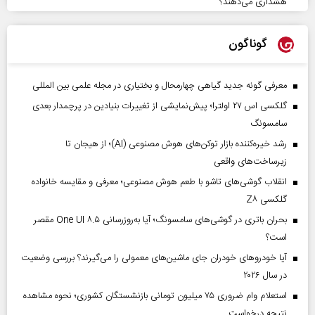
هشداری می‌دهند؟
گوناگون
معرفی گونه جدید گیاهی چهارمحال و بختیاری در مجله علمی بین المللی
گلکسی اس ۲۷ اولترا؛ پیش‌نمایشی از تغییرات بنیادین در پرچمدار بعدی
سامسونگ
رشد خیره‌کننده بازار توکن‌های هوش مصنوعی (AI)؛ از هیجان تا
زیرساخت‌های واقعی
انقلاب گوشی‌های تاشو‌ با طعم هوش مصنوعی؛ معرفی و مقایسه خانواده
گلکسی Z۸
بحران باتری در گوشی‌های سامسونگ؛ آیا به‌روزرسانی One UI ۸.۵ مقصر
است؟
آیا خودروهای خودران جای ماشین‌های معمولی را می‌گیرند؟ بررسی وضعیت
در سال ۲۰۲۶
استعلام وام ضروری ۷۵ میلیون تومانی بازنشستگان کشوری؛ نحوه مشاهده
نتیجه درخواست