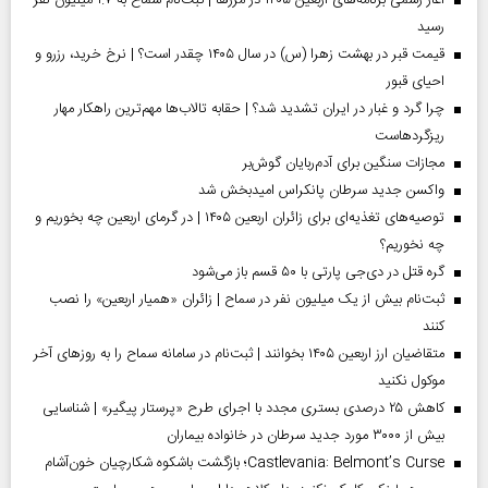
آغاز رسمی برنامه‌های اربعین ۱۴۰۵ در مرز‌ها | ثبت‌نام سماح به ۱.۷ میلیون نفر
رسید
قیمت قبر در بهشت زهرا (س) در سال ۱۴۰۵ چقدر است؟ | نرخ خرید، رزرو و
احیای قبور
چرا گرد و غبار در ایران تشدید شد؟ | حقابه تالاب‌ها مهم‌ترین راهکار مهار
ریزگردهاست
مجازات سنگین برای آدم‌ربایان گوش‌بر
واکسن جدید سرطان پانکراس امیدبخش شد
توصیه‌های تغذیه‌ای برای زائران اربعین ۱۴۰۵ | در گرمای اربعین چه بخوریم و
چه نخوریم؟
گره قتل در دی‌جی پارتی با ۵۰ قسم باز می‌شود
ثبت‌نام بیش از یک میلیون نفر در سماح | زائران «همیار اربعین» را نصب
کنند
متقاضیان ارز اربعین ۱۴۰۵ بخوانند | ثبت‌نام در سامانه سماح را به روز‌های آخر
موکول نکنید
کاهش ۲۵ درصدی بستری مجدد با اجرای طرح «پرستار پیگیر» | شناسایی
بیش از ۳۰۰۰ مورد جدید سرطان در خانواده بیماران
Castlevania: Belmont’s Curse؛ بازگشت باشکوه شکارچیان خون‌آشام