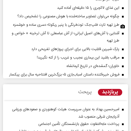
این غذای لاکچری را ۱۵ دقیقه‌ای آماده کنید
چگونه می‌توان تصاویر ساخته‌شده با هوش مصنوعی را تشخیص داد؟
طرز تهیه تارت فلپ‌جک توت‌فرنگی با پنیر ریکوتا؛ دسری ساده و خوشمزه
آشنایی با آش‌های اصیل ایرانی؛ از آش عباسعلی تا آش ترخینه + خواص و
طرز تهیه
پارک شیرین قابلیت‌ بالایی برای اجرای پروژهای تفریحی دارد
مراقب باشید این بیماری عجیب و غریب را از کنه نگیرید!
خاوران؛ گمشده‌ای در تاریخ کرمانشاه
فروش خیره‌کننده داستان اسباب‌بازی ۵؛ بزرگ‌ترین افتتاحیه سال برای پیکسار
پربازدید
پربحث
امیرحسین بهداد به عنوان سرپرست هیئت کوهنوردی و صعودهای ورزشی
آذربایجان شرقی منصوب شد
پرداخت مابه‌التفاوت حقوق بازنشستگان تأمین اجتماعی