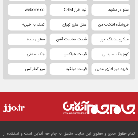
سئو در مشهد
نرم افزار CRM
webone.co
فروشگاه انتخاب من
هتل های تهران
کمک به خیریه
میکروبلیدینگ ابرو
قیمت ضایعات آهن
مفتول سیاه
کوچینگ سازمانی
قیمت هبلکس
جک سقفی
خرید میز اداری مدرن
قیمت میلگرد
میز کنفرانس
تمام حقوق مادی و معنوی این سایت متعلق به جام جم آنلاین است و استفاده از