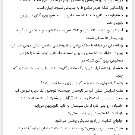
گزارشگران رادیو هم‌نفس و همدل مردم در میدان‌های سخت هستند
بازگشایی تنگه هرمز مشروط به پذیرش شروط ایران است
جشنواره تابستانی با ۱۷ فیلم سینمایی و انیمیشن روی آنتن تلویزیون
راویان نصر
آمار شهدای غزه به ۷۳ هزار و ۳۸۴ نفر رسید؛ ۲ شهید و ۶ زخمی دیگر به
بیمارستان‌ها منتقل شدند
رسانه ملی در مقابله با جنگ روانی و شبهه‌افکنی دشمن نقش مهمی ایفا کرد
ببینید | «لبالب»؛ نخستین سریال مستند داستانی تولید شده با هوش
مصنوعی روی آنتن شبکه دو
هشدار پژوهشگران درباره یک ماده پرکاربرد؛ نقش پلی‌اتیلن در تشدید کبد
چرب
رژیم گیاه‌خواری در ماه چند کیلو از وزن شما کم می‌کند؟
علت افزایش قبض آب در تابستان چیست؟ توضیح آبفا درباره قبوض آب
بصره از میزبانی استقلال جا ماند؛ AFC با پیشنهاد آبی‌ها مخالفت کرد
«آسباد»؛ روایتی تازه از دل سیستان به قاب تلویزیون می‌آید
بازداشت ۲۸ متهم در پرونده تراستی‌ها
«بلواي کذاب» از رادیو نمایش پخش می‌شود
هوش مصنوعی ویروس‌های جدید ساخت؛ دانشمندان درباره آینده چه