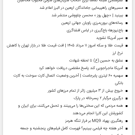
نظرسنجی شبکه تماشا برای انتخاب سریال‌های شرقی محبوب مخاطبان
مسیر‌های راهپیمایی جاماندگان اربعین در البرز اعلام شد
ببینید | «چهل روز » محسن چاووشی منتشر شد
رسانه‌های برون‌مرزی راویان جهانی اربعین
باج‌نیوزها؛ باج‌گیری در لباس افشاگری
سپر آمریکا نشوید
قیمت طلا و سکه امروز ۱۱ مرداد ۱۴۰۵ | افت قیمت طلا در بازار تهران با کاهش
نرخ ارز
عشق به حسین (ع) تا لحظه شهادت
آمریکا ماجراجویی کند پاسخ مقتضی دریافت خواهد کرد
سهمیه ۶۰ لیتری پابرجاست | آخرین وضعیت اتصال کارت سوخت به کارت
بانکی
خروج بیش از ۳ میلیون زائر از تمام مرز‌های کشور
درگیری مرگبار ۲ پسرخاله در پارک
همه مردمی که این سختی‌ها را می‌بینند و تحمل می‌کنند، برای ایران و
کشورشان این کاررا انجام می‌دهند
رهگیری پهپاد MQ9 بر فراز تنگه هرمز
آخر هفته چه فیلمی ببینیم؟ فهرست کامل فیلم‌های پنجشنبه و جمعه