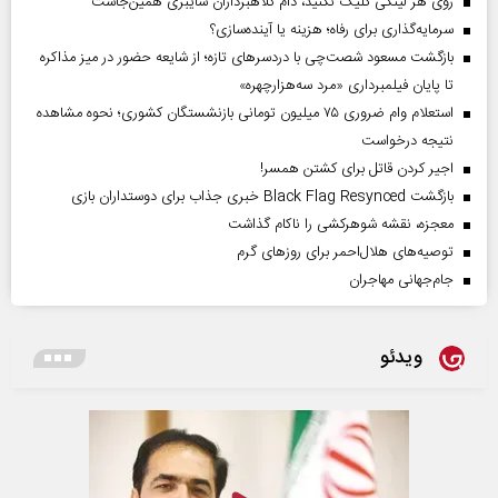
روی هر لینکی کلیک نکنید، دام کلاهبرداران سایبری همین‌جاست
سرمایه‌گذاری برای رفاه؛ هزینه یا آینده‌سازی؟
بازگشت مسعود شصت‌چی با دردسر‌های تازه؛ از شایعه حضور در میز مذاکره
تا پایان فیلمبرداری «مرد سه‌هزارچهره»
استعلام وام ضروری ۷۵ میلیون تومانی بازنشستگان کشوری؛ نحوه مشاهده
نتیجه درخواست
اجیر کردن قاتل برای کشتن همسر!
بازگشت Black Flag Resynced خبری جذاب برای دوستداران بازی
معجزه، نقشه شوهرکشی را ناکام گذاشت
توصیه‌های هلال‌احمر برای روز‌های گرم
جام‌جهانی مهاجران
ویدئو