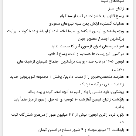
شبکه‌های سیما
‌زائران سبز
پاسخ قانون به خشونت در قاب اینستاگرام
عملیات گسترده ارتش یمن علیه نیروهای سعودی
ویژه‌برنامه‌های اربعین شبکه‌های سیما اعلام شد؛ از ارتباط زنده با کربلا تا روایت
بزرگ‌ترین اجتماع معنوی جهان
لغو تحریم‌های ایران از سوی آمریکا صحت ندارد
در کمین تروریست‌ها هستیم و آماده پاسخ قاطعیم
اربعین ۱۴۰۵ در قاب صدا؛ روایت بزرگ‌ترین اجتماع شیعیان از شبکه‌های
رادیویی
هنرمند منحصر‌به‌فردی را از دست دادیم/ پخش ۲ مجموعه تلویزیونی جدید
زنده‌یاد عبدی در آینده نزدیک
پزشکیان: باید دشمن را وادار کنیم به آنچه امضا کرده پایبند بماند
بازگشت زائران اربعین آغاز شد؛ ۱۰ توصیه‌ای که قبل از عبور از مرز حتماً باید
بدانید
رکورد تردد زائران اربعین؛ بیش از ۴.۳ میلیون عبور از مرزهای شش‌گانه ثبت
شد
بازداشت ۲۱ مزدور موساد و ۴ شرور مسلح در استان کرمان