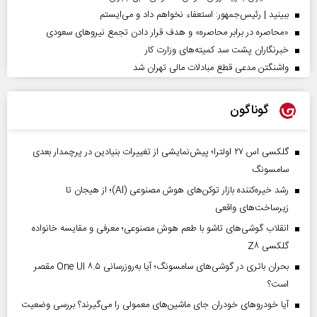
ببینید | رئیس‌جمهور: استعفاء نخواهم داد و می‌ایستم
«محاصره در برابر محاصره» و هدف قرار دادن تجمع نیروهای سعودی
خبرنگاران پشت سد کمیته‌های وزارت کار
واشنگتن مدعی قطع مبادلات مالی تهران شد
گوناگون
گلکسی اس ۲۷ اولترا؛ پیش‌نمایشی از تغییرات بنیادین در پرچمدار بعدی
سامسونگ
رشد خیره‌کننده بازار توکن‌های هوش مصنوعی (AI)؛ از هیجان تا
زیرساخت‌های واقعی
انقلاب گوشی‌های تاشو‌ با طعم هوش مصنوعی؛ معرفی و مقایسه خانواده
گلکسی Z۸
بحران باتری در گوشی‌های سامسونگ؛ آیا به‌روزرسانی One UI ۸.۵ مقصر
است؟
آیا خودروهای خودران جای ماشین‌های معمولی را می‌گیرند؟ بررسی وضعیت