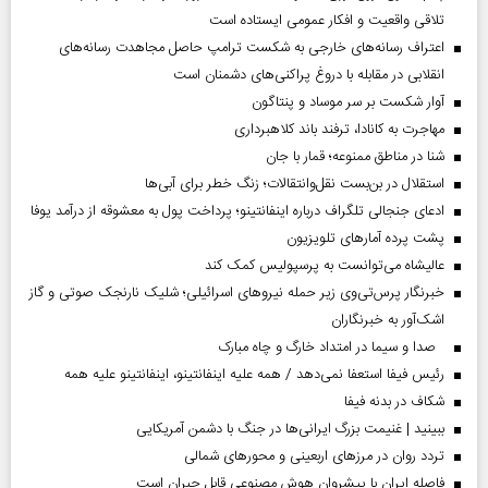
تلاقی واقعیت و افکار عمومی ایستاده است
اعتراف رسانه‌های خارجی به شکست ترامپ حاصل مجاهدت رسانه‌های
انقلابی در مقابله با دروغ پراکنی‌های دشمنان است
آوار شکست بر سر موساد و پنتاگون
مهاجرت به کانادا، ترفند باند کلاهبرداری
شنا در مناطق ممنوعه؛ قمار با جان
استقلال در بن‌بست نقل‌وانتقالات؛ زنگ خطر برای آبی‌ها
ادعای جنجالی تلگراف درباره اینفانتینو؛ پرداخت پول به معشوقه از درآمد یوفا
پشت پرده آمارهای تلویزیون
عالیشاه می‌توانست به پرسپولیس کمک کند
خبرنگار پرس‌تی‌وی زیر حمله نیروهای اسرائیلی؛ شلیک نارنجک صوتی و گاز
اشک‌آور به خبرنگاران
صدا و سیما در امتداد خارگ و چاه مبارک
رئیس فیفا استعفا نمی‌دهد / همه علیه اینفانتینو، اینفانتینو علیه همه
شکاف در بدنه فیفا
ببینید | غنیمت بزرگ ایرانی‌ها در جنگ با دشمن آمریکایی
تردد روان در مرزهای اربعینی و محورهای شمالی
فاصله ایران با پیشرو‌ان هوش مصنوعی قابل جبران است