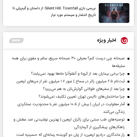
بررسی بازی Silent Hill: Townfall؛ از داستان و گیم‌پلی تا
تاریخ انتشار و سیستم مورد نیاز
اخبار ویژه
صبحانه چی درست کنم؟ معرفی ۳۰ صبحانه سریع، سالم و مقوی برای همه
سلیقه‌ها
چرا برخی بیماران بعد از کرونا و آنفلوآنزا ماه‌ها بهبود نمی‌یابند؟
ثبت‌نام ۲.۵ میلیون زائر در سماح | عبور ۱.۷ میلیون نفر از مرز‌های اربعین
چرا بعد از سفرهای طولانی گوارش‌تان به هم می‌ریزد؟
چرا ساختمان‌های ناایمن تهران تعیین تکلیف نمی‌شوند؟
آمار معلولیت در ایران | بیش از ۱۰.۵ میلیون نفر با محدودیت عملکردی
زندگی می‌کنند
توصیه‌های طب سنتی برای زائران اربعین | بهترین نوشیدنی ضد عطش و
راهکارهای پیشگیری از گرمازدگی
راز ماندگاری «رادیو اربعین» از زبان دو گوینده؛ رسانه‌ای که حسینیه است