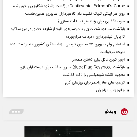
Castlevania: Belmont’s Curse؛ بازگشت باشکوه شکارچیان خون‌آشام
روی هر لینکی کلیک نکنید، دام کلاهبرداران سایبری همین‌جاست
سرمایه‌گذاری برای رفاه؛ هزینه یا آینده‌سازی؟
بازگشت مسعود شصت‌چی با دردسر‌های تازه؛ از شایعه حضور در میز مذاکره
تا پایان فیلمبرداری «مرد سه‌هزارچهره»
استعلام وام ضروری ۷۵ میلیون تومانی بازنشستگان کشوری؛ نحوه مشاهده
نتیجه درخواست
اجیر کردن قاتل برای کشتن همسر!
بازگشت Black Flag Resynced خبری جذاب برای دوستداران بازی
معجزه، نقشه شوهرکشی را ناکام گذاشت
توصیه‌های هلال‌احمر برای روز‌های گرم
جام‌جهانی مهاجران
ویدئو