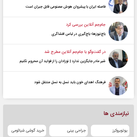
فاصله ایران با پیشرو‌ان هوش مصنوعی قابل جبران است
جام‌جم آنلاین بررسی کرد
باج‌نیوزها؛ باج‌گیری در لباس افشاگری
در گفت‌و‌گو با جام‌جم آنلاین مطرح شد
شیر مادر جایگزین ندارد | نوزادان را از فواید آن محروم نکنیم
فرهنگ اهدای خون باید نسل به نسل منتقل شود
نیازمندی ها
یوتوبروکرز
جراحی بینی
خرید گوشی شیائومی