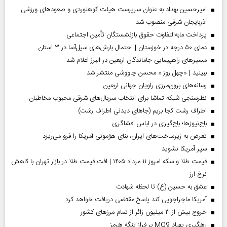
امیرحسین بهداد به عنوان سرپرست هیئت کوهنوردی و صعودهای ورزشی
آذربایجان شرقی منصوب شد
پرداخت مابه‌التفاوت حقوق بازنشستگان تأمین اجتماعی
دمای ۵۰ درجه در خوزستان | احتمال بارش‌های سیل‌آسا در ۳ استان
مسیر‌های راهپیمایی جاماندگان اربعین در البرز اعلام شد
ببینید | «چهل روز » محسن چاووشی منتشر شد
رسانه‌های برون‌مرزی راویان جهانی اربعین
نظرسنجی شبکه تماشا برای انتخاب سریال‌های شرقی محبوب مخاطبان
اطراف رشت کجا بریم (جاهای دیدنی اطراف رشت)
باج‌نیوزها؛ باج‌گیری در لباس افشاگری
تعرض به زیرساخت‌های ایران، بنای هژمونی آمریکا را فرو می‌ریزد
سپر آمریکا نشوید
قیمت طلا و سکه امروز ۱۱ مرداد ۱۴۰۵ | افت قیمت طلا در بازار تهران با کاهش
نرخ ارز
عشق به حسین (ع) تا لحظه شهادت
آمریکا ماجراجویی کند پاسخ مقتضی دریافت خواهد کرد
خروج بیش از ۳ میلیون زائر از تمام مرز‌های کشور
رهگیری پهپاد MQ9 بر فراز تنگه هرمز