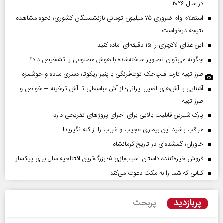
در سال ۲۰۲۶
استعلام وام ضروری ۷۵ میلیون تومانی بازنشستگان کشوری؛ نحوه مشاهده
نتیجه درخواست
این غذای لاکچری را ۱۵ دقیقه‌ای آماده کنید
چگونه می‌توان تصاویر ساخته‌شده با هوش مصنوعی را تشخیص داد؟
طرز تهیه تارت فلپ‌جک توت‌فرنگی با پنیر ریکوتا؛ دسری ساده و خوشمزه
آشنایی با آش‌های اصیل ایرانی؛ از آش عباسعلی تا آش ترخینه + خواص و
طرز تهیه
پارک شیرین قابلیت‌ بالایی برای اجرای پروژهای تفریحی دارد
مراقب باشید این بیماری عجیب و غریب را از کنه نگیرید!
خاوران؛ گمشده‌ای در تاریخ کرمانشاه
فروش خیره‌کننده داستان اسباب‌بازی ۵؛ بزرگ‌ترین افتتاحیه سال برای پیکسار
کتابی که شما را به مکث دعوت می‌کند
پربازدید
پربحث