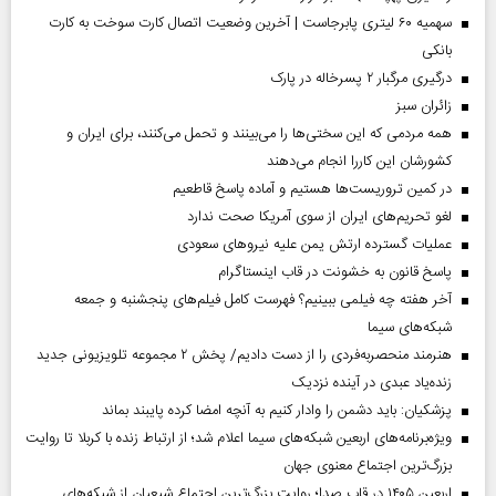
سهمیه ۶۰ لیتری پابرجاست | آخرین وضعیت اتصال کارت سوخت به کارت
بانکی
درگیری مرگبار ۲ پسرخاله در پارک
‌زائران سبز
همه مردمی که این سختی‌ها را می‌بینند و تحمل می‌کنند، برای ایران و
کشورشان این کاررا انجام می‌دهند
در کمین تروریست‌ها هستیم و آماده پاسخ قاطعیم
لغو تحریم‌های ایران از سوی آمریکا صحت ندارد
عملیات گسترده ارتش یمن علیه نیروهای سعودی
پاسخ قانون به خشونت در قاب اینستاگرام
آخر هفته چه فیلمی ببینیم؟ فهرست کامل فیلم‌های پنجشنبه و جمعه
شبکه‌های سیما
هنرمند منحصر‌به‌فردی را از دست دادیم/ پخش ۲ مجموعه تلویزیونی جدید
زنده‌یاد عبدی در آینده نزدیک
پزشکیان: باید دشمن را وادار کنیم به آنچه امضا کرده پایبند بماند
ویژه‌برنامه‌های اربعین شبکه‌های سیما اعلام شد؛ از ارتباط زنده با کربلا تا روایت
بزرگ‌ترین اجتماع معنوی جهان
اربعین ۱۴۰۵ در قاب صدا؛ روایت بزرگ‌ترین اجتماع شیعیان از شبکه‌های