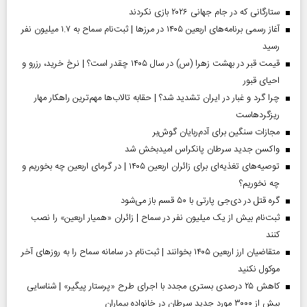
ستارگانی که در جام جهانی ۲۰۲۶ بازی نکردند
آغاز رسمی برنامه‌های اربعین ۱۴۰۵ در مرز‌ها | ثبت‌نام سماح به ۱.۷ میلیون نفر
رسید
قیمت قبر در بهشت زهرا (س) در سال ۱۴۰۵ چقدر است؟ | نرخ خرید، رزرو و
احیای قبور
چرا گرد و غبار در ایران تشدید شد؟ | حقابه تالاب‌ها مهم‌ترین راهکار مهار
ریزگردهاست
مجازات سنگین برای آدم‌ربایان گوش‌بر
واکسن جدید سرطان پانکراس امیدبخش شد
توصیه‌های تغذیه‌ای برای زائران اربعین ۱۴۰۵ | در گرمای اربعین چه بخوریم و
چه نخوریم؟
گره قتل در دی‌جی پارتی با ۵۰ قسم باز می‌شود
ثبت‌نام بیش از یک میلیون نفر در سماح | زائران «همیار اربعین» را نصب
کنند
متقاضیان ارز اربعین ۱۴۰۵ بخوانند | ثبت‌نام در سامانه سماح را به روز‌های آخر
موکول نکنید
کاهش ۲۵ درصدی بستری مجدد با اجرای طرح «پرستار پیگیر» | شناسایی
بیش از ۳۰۰۰ مورد جدید سرطان در خانواده بیماران