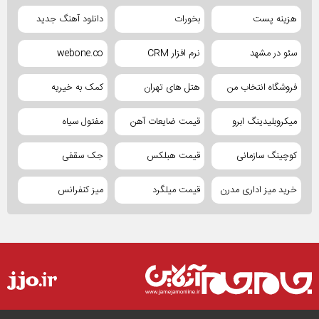
هزینه پست
بخورات
دانلود آهنگ جدید
سئو در مشهد
نرم افزار CRM
webone.co
فروشگاه انتخاب من
هتل های تهران
کمک به خیریه
میکروبلیدینگ ابرو
قیمت ضایعات آهن
مفتول سیاه
کوچینگ سازمانی
قیمت هبلکس
جک سقفی
خرید میز اداری مدرن
قیمت میلگرد
میز کنفرانس