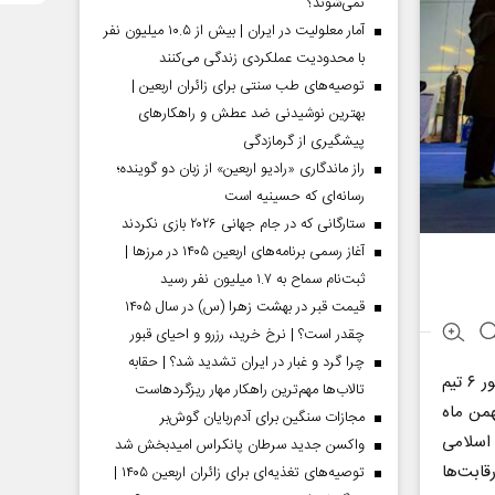
نمی‌شوند؟
آمار معلولیت در ایران | بیش از ۱۰.۵ میلیون نفر
با محدودیت عملکردی زندگی می‌کنند
توصیه‌های طب سنتی برای زائران اربعین |
بهترین نوشیدنی ضد عطش و راهکارهای
پیشگیری از گرمازدگی
راز ماندگاری «رادیو اربعین» از زبان دو گوینده؛
رسانه‌ای که حسینیه است
ستارگانی که در جام جهانی ۲۰۲۶ بازی نکردند
آغاز رسمی برنامه‌های اربعین ۱۴۰۵ در مرز‌ها |
ثبت‌نام سماح به ۱.۷ میلیون نفر رسید
قیمت قبر در بهشت زهرا (س) در سال ۱۴۰۵
چقدر است؟ | نرخ خرید، رزرو و احیای قبور
چرا گرد و غبار در ایران تشدید شد؟ | حقابه
، لیگ برتر ووشو بانوان جام «جزایر سه گانه ایرانی» با حضور ۶ تیم
تالاب‌ها مهم‌ترین راهکار مهار ریزگردهاست
برگزاری ۳۰ دیدار تیمی پیگیری شد که فینال مسابقات امروز ۱۷ بهمن ماه
مجازات سنگین برای آدم‌ربایان گوش‌بر
 اسلامی
واکسن جدید سرطان پانکراس امیدبخش شد
قابت‌ها
توصیه‌های تغذیه‌ای برای زائران اربعین ۱۴۰۵ |