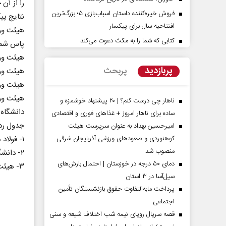
را از آن 
فروش خیره‌کننده داستان اسباب‌بازی ۵؛ بزرگ‌ترین
نتایج پی
افتتاحیه سال برای پیکسار
هیئت ووشو بندر
کتابی که شما را به مکث دعوت می‌کند
پاس شمیران ۴ - ۵ آکادمی
هیئت ووشو بندر م
پربازدید
پربحث
هیئت ووشو البرز ۰ - 
هیئت ووشو بندر م
هیئت ووشو البرز 
ناهار چی درست کنم؟ | ۲۰ پیشنهاد خوشمزه و
دانشگاه آزاد اسلام
ساده برای ناهار امروز + غذاهای فوری و اقتصادی
جدول رد
امیرحسین بهداد به عنوان سرپرست هیئت
کوهنوردی و صعودهای ورزشی آذربایجان شرقی
۱- فولاد مبارکه سپاهان ۲۷ امتیاز با تفاضل ۹۶
منصوب شد
۲- دانشگاه آزاد اسلامی ۲۷ امتیاز با تفاضل ۸۸
دمای ۵۰ درجه در خوزستان | احتمال بارش‌های
۳- هیئت ووشو بندر ماهشهر ۱۶ امتیاز با تفاضل -۷
سیل‌آسا در ۳ استان
پرداخت مابه‌التفاوت حقوق بازنشستگان تأمین
اجتماعی
قصه سریال رویای نیمه شب اختلاف شیعه و سنی