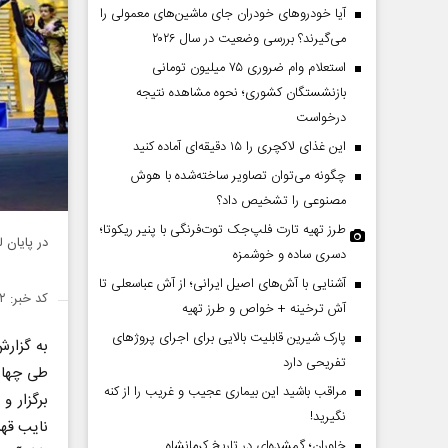
آیا خودروهای خودران جای ماشین‌های معمولی را
می‌گیرند؟ بررسی وضعیت در سال ۲۰۲۶
استعلام وام ضروری ۷۵ میلیون تومانی
بازنشستگان کشوری؛ نحوه مشاهده نتیجه
درخواست
این غذای لاکچری را ۱۵ دقیقه‌ای آماده کنید
چگونه می‌توان تصاویر ساخته‌شده با هوش
مصنوعی را تشخیص داد؟
طرز تهیه تارت فلپ‌جک توت‌فرنگی با پنیر ریکوتا؛
در پایان 
دسری ساده و خوشمزه
آشنایی با آش‌های اصیل ایرانی؛ از آش عباسعلی تا
کد خبر: ۱۴۹۲۶۲۲
آش ترخینه + خواص و طرز تهیه
پارک شیرین قابلیت‌ بالایی برای اجرای پروژهای
به گزار
تفریحی دارد
مراقب باشید این بیماری عجیب و غریب را از کنه
برگزار و
نگیرید!
نایب قهر
خاوران؛ گمشده‌ای در تاریخ کرمانشاه