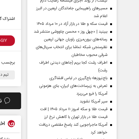
نیست/ از روند اجرای فیلمنامه رضایت دارم
مسیر‌های راهپیمایی جاماندگان اربعین در البرز
اعلام شد
اشتراک گذ
قیمت سکه و طلا در بازار آزاد در ۱۰ مرداد ۱۴۰۵
ببینید | «چهل روز » محسن چاووشی منتشر شد
رسانه‌های برون‌مرزی راویان جهانی اربعین
نظرسنجی شبکه تماشا برای انتخاب سریال‌های
شرقی محبوب مخاطبان
برچسب ه
اطراف رشت کجا بریم (جاهای دیدنی اطراف
رشت)
تیم دا
باج‌نیوزها؛ باج‌گیری در لباس افشاگری
تعرض به زیرساخت‌های ایران، بنای هژمونی
آمریکا را فرو می‌ریزد
ن
سپر آمریکا نشوید
قیمت طلا و سکه امروز ۱۱ مرداد ۱۴۰۵ | افت
قیمت طلا در بازار تهران با کاهش نرخ ارز
اخب
آمریکا ماجراجویی کند پاسخ مقتضی دریافت
خواهد کرد