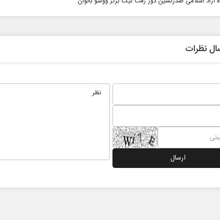
ه آزاد اسلامی صدرنشین دور رفت لیگ برتر ووشو بانوان
ال نظرات
ت کوتاه‏‌مدت و
اربعین نماد مقاومت در برابر
 آمریکا
استکبار‌
سائل سیاسی
رحمت‌الله نوروزی - عضو کمیسیون اجتماعی
دکتر حک
مجلس
تهران