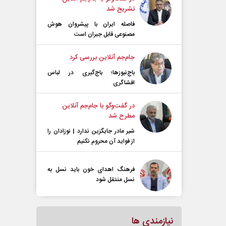
تشریح شد
فاصله ایران با پیشرو‌ان هوش
مصنوعی قابل جبران است
جام‌جم آنلاین بررسی کرد
باج‌نیوزها؛ باج‌گیری در لباس
افشاگری
در گفت‌و‌گو با جام‌جم آنلاین
مطرح شد
شیر مادر جایگزین ندارد | نوزادان را
از فواید آن محروم نکنیم
فرهنگ اهدای خون باید نسل به
نسل منتقل شود
نیازمندی ها