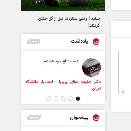
ببینید | وقتی ستاره‌ها قبل از گل جشن
گرفتند!
یادداشت
همه مدافع حرم هستیم
حکایت یک تاریخ و دو ز
نرگس خانعلی‌زاده - روزنا
یمه سقای بی‌ریا - استادیار دانشگاه
پیشخوان