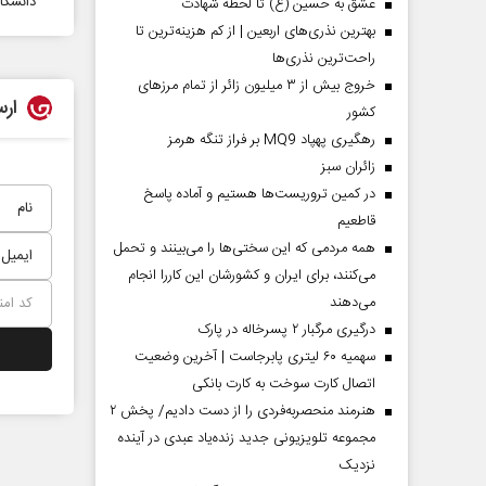
دانشگا
عشق به حسین (ع) تا لحظه شهادت
بهترین نذری‌های اربعین | از کم هزینه‌ترین تا
راحت‌ترین نذری‌ها
خروج بیش از ۳ میلیون زائر از تمام مرز‌های
ارس
کشور
رهگیری پهپاد MQ9 بر فراز تنگه هرمز
‌زائران سبز
در کمین تروریست‌ها هستیم و آماده پاسخ
قاطعیم
چرایی عقب‌نشینی ترامپ؟
پشت‌پرده تهدیدا
همه مردمی که این سختی‌ها را می‌بینند و تحمل
ادعا‌های خلاف واقع
می‌کنند، برای ایران و کشورشان این کاررا انجام
می‌دهند
تر یدالله جوانی - تحلیلگر مسائل سیاسی
عباس سلیمی‌نمین - تحلیلگر م
درگیری مرگبار ۲ پسرخاله در پارک
سهمیه ۶۰ لیتری پابرجاست | آخرین وضعیت
اتصال کارت سوخت به کارت بانکی
هنرمند منحصر‌به‌فردی را از دست دادیم/ پخش ۲
مجموعه تلویزیونی جدید زنده‌یاد عبدی در آینده
نزدیک