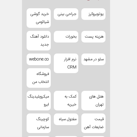
یوتوبروکرز
جراحی بینی
خرید گوشی
شیائومی
هزینه پست
بخورات
دانلود آهنگ
جدید
سئو در مشهد
نرم افزار
webone.co
CRM
فروشگاه
انتخاب من
هتل های
کمک به
میکروبلیدینگ
تهران
خیریه
ابرو
قیمت
مفتول سیاه
کوچینگ
ضایعات آهن
سازمانی