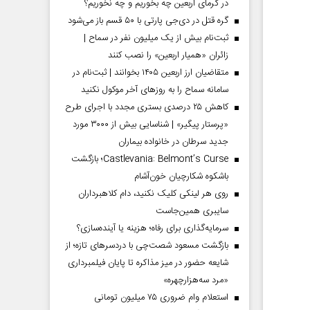
در گرمای اربعین چه بخوریم و چه نخوریم؟
گره قتل در دی‌جی پارتی با ۵۰ قسم باز می‌شود
ثبت‌نام بیش از یک میلیون نفر در سماح |
زائران «همیار اربعین» را نصب کنند
متقاضیان ارز اربعین ۱۴۰۵ بخوانند | ثبت‌نام در
سامانه سماح را به روز‌های آخر موکول نکنید
کاهش ۲۵ درصدی بستری مجدد با اجرای طرح
«پرستار پیگیر» | شناسایی بیش از ۳۰۰۰ مورد
جدید سرطان در خانواده بیماران
Castlevania: Belmont’s Curse؛ بازگشت
باشکوه شکارچیان خون‌آشام
روی هر لینکی کلیک نکنید، دام کلاهبرداران
سایبری همین‌جاست
سرمایه‌گذاری برای رفاه؛ هزینه یا آینده‌سازی؟
بازگشت مسعود شصت‌چی با دردسر‌های تازه؛ از
شایعه حضور در میز مذاکره تا پایان فیلمبرداری
«مرد سه‌هزارچهره»
استعلام وام ضروری ۷۵ میلیون تومانی