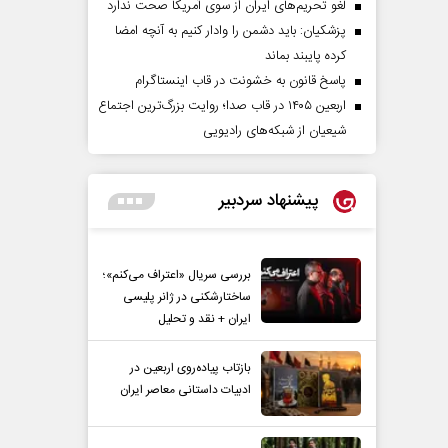
لغو تحریم‌های ایران از سوی آمریکا صحت ندارد
پزشکیان: باید دشمن را وادار کنیم به آنچه امضا
کرده پایبند بماند
پاسخ قانون به خشونت در قاب اینستاگرام
اربعین ۱۴۰۵ در قاب صدا؛ روایت بزرگ‌ترین اجتماع
شیعیان از شبکه‌های رادیویی
پیشنهاد سردبیر
مردادماه
صفحات نخست روزنامه ها‌ی‌سه‌شنبه ۶ مردادماه
صفحات
بررسی سریال «اعتراف می‌کنم»؛
ساختارشکنی در ژانر پلیسی
ایران + نقد و تحلیل
بازتاب پیاده‌روی اربعین در
ادبیات داستانی معاصر ایران