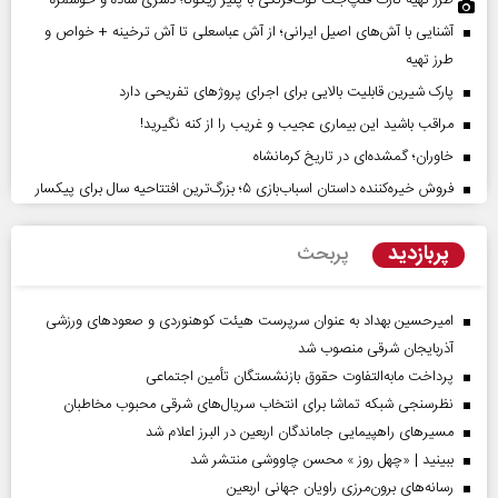
آشنایی با آش‌های اصیل ایرانی؛ از آش عباسعلی تا آش ترخینه + خواص و
طرز تهیه
پارک شیرین قابلیت‌ بالایی برای اجرای پروژهای تفریحی دارد
مراقب باشید این بیماری عجیب و غریب را از کنه نگیرید!
خاوران؛ گمشده‌ای در تاریخ کرمانشاه
فروش خیره‌کننده داستان اسباب‌بازی ۵؛ بزرگ‌ترین افتتاحیه سال برای پیکسار
پربازدید
پربحث
امیرحسین بهداد به عنوان سرپرست هیئت کوهنوردی و صعودهای ورزشی
آذربایجان شرقی منصوب شد
پرداخت مابه‌التفاوت حقوق بازنشستگان تأمین اجتماعی
نظرسنجی شبکه تماشا برای انتخاب سریال‌های شرقی محبوب مخاطبان
مسیر‌های راهپیمایی جاماندگان اربعین در البرز اعلام شد
ببینید | «چهل روز » محسن چاووشی منتشر شد
رسانه‌های برون‌مرزی راویان جهانی اربعین