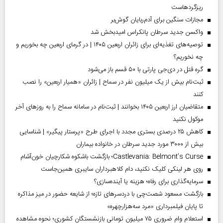
ریزگردهاست
مجازات سنگین برای آدم‌ربایان گوش‌بر
واکسن جدید سرطان پانکراس امیدبخش شد
توصیه‌های تغذیه‌ای برای زائران اربعین ۱۴۰۵ | در گرمای اربعین چه بخوریم و
چه نخوریم؟
گره قتل در دی‌جی پارتی با ۵۰ قسم باز می‌شود
ثبت‌نام بیش از یک میلیون نفر در سماح | زائران «همیار اربعین» را نصب
کنند
متقاضیان ارز اربعین ۱۴۰۵ بخوانند | ثبت‌نام در سامانه سماح را به روز‌های آخر
موکول نکنید
کاهش ۲۵ درصدی بستری مجدد با اجرای طرح «پرستار پیگیر» | شناسایی
بیش از ۳۰۰۰ مورد جدید سرطان در خانواده بیماران
Castlevania: Belmont’s Curse؛ بازگشت باشکوه شکارچیان خون‌آشام
روی هر لینکی کلیک نکنید، دام کلاهبرداران سایبری همین‌جاست
سرمایه‌گذاری برای رفاه؛ هزینه یا آینده‌سازی؟
بازگشت مسعود شصت‌چی با دردسر‌های تازه؛ از شایعه حضور در میز مذاکره
تا پایان فیلمبرداری «مرد سه‌هزارچهره»
استعلام وام ضروری ۷۵ میلیون تومانی بازنشستگان کشوری؛ نحوه مشاهده