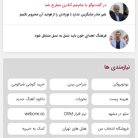
در گفت‌و‌گو با جام‌جم آنلاین مطرح شد
شیر مادر جایگزین ندارد | نوزادان را از فواید آن محروم نکنیم
فرهنگ اهدای خون باید نسل به نسل منتقل شود
نیازمندی ها
یوتوبروکرز
جراحی بینی
خرید گوشی شیائومی
هزینه پست
بخورات
دانلود آهنگ جدید
سئو در مشهد
نرم افزار CRM
webone.co
فروشگاه انتخاب من
هتل های تهران
کمک به خیریه