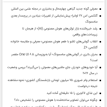
معرفی گونه جدید گیاهی چهارمحال و بختیاری در مجله علمی بین المللی
گلکسی اس ۲۷ اولترا؛ پیش‌نمایشی از تغییرات بنیادین در پرچمدار بعدی
سامسونگ
رشد خیره‌کننده بازار توکن‌های هوش مصنوعی (AI)؛ از هیجان تا
زیرساخت‌های واقعی
انقلاب گوشی‌های تاشو‌ با طعم هوش مصنوعی؛ معرفی و مقایسه خانواده
گلکسی Z۸
بحران باتری در گوشی‌های سامسونگ؛ آیا به‌روزرسانی One UI ۸.۵ مقصر
است؟
آیا خودروهای خودران جای ماشین‌های معمولی را می‌گیرند؟ بررسی وضعیت
در سال ۲۰۲۶
استعلام وام ضروری ۷۵ میلیون تومانی بازنشستگان کشوری؛ نحوه مشاهده
نتیجه درخواست
این غذای لاکچری را ۱۵ دقیقه‌ای آماده کنید
چگونه می‌توان تصاویر ساخته‌شده با هوش مصنوعی را تشخیص داد؟
طرز تهیه تارت فلپ‌جک توت‌فرنگی با پنیر ریکوتا؛ دسری ساده و خوشمزه