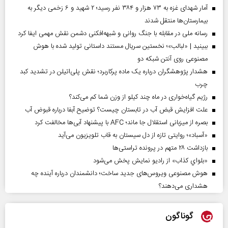
آمار شهدای غزه به ۷۳ هزار و ۳۸۴ نفر رسید؛ ۲ شهید و ۶ زخمی دیگر به
بیمارستان‌ها منتقل شدند
رسانه ملی در مقابله با جنگ روانی و شبهه‌افکنی دشمن نقش مهمی ایفا کرد
ببینید | «لبالب»؛ نخستین سریال مستند داستانی تولید شده با هوش
مصنوعی روی آنتن شبکه دو
هشدار پژوهشگران درباره یک ماده پرکاربرد؛ نقش پلی‌اتیلن در تشدید کبد
چرب
رژیم گیاه‌خواری در ماه چند کیلو از وزن شما کم می‌کند؟
علت افزایش قبض آب در تابستان چیست؟ توضیح آبفا درباره قبوض آب
بصره از میزبانی استقلال جا ماند؛ AFC با پیشنهاد آبی‌ها مخالفت کرد
«آسباد»؛ روایتی تازه از دل سیستان به قاب تلویزیون می‌آید
بازداشت ۲۸ متهم در پرونده تراستی‌ها
«بلواي کذاب» از رادیو نمایش پخش می‌شود
هوش مصنوعی ویروس‌های جدید ساخت؛ دانشمندان درباره آینده چه
هشداری می‌دهند؟
گوناگون