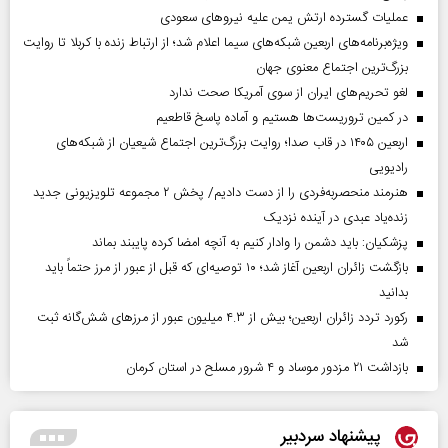
عملیات گسترده ارتش یمن علیه نیروهای سعودی
ویژه‌برنامه‌های اربعین شبکه‌های سیما اعلام شد؛ از ارتباط زنده با کربلا تا روایت
بزرگ‌ترین اجتماع معنوی جهان
لغو تحریم‌های ایران از سوی آمریکا صحت ندارد
در کمین تروریست‌ها هستیم و آماده پاسخ قاطعیم
اربعین ۱۴۰۵ در قاب صدا؛ روایت بزرگ‌ترین اجتماع شیعیان از شبکه‌های
رادیویی
هنرمند منحصر‌به‌فردی را از دست دادیم/ پخش ۲ مجموعه تلویزیونی جدید
زنده‌یاد عبدی در آینده نزدیک
پزشکیان: باید دشمن را وادار کنیم به آنچه امضا کرده پایبند بماند
بازگشت زائران اربعین آغاز شد؛ ۱۰ توصیه‌ای که قبل از عبور از مرز حتماً باید
بدانید
رکورد تردد زائران اربعین؛ بیش از ۴.۳ میلیون عبور از مرزهای شش‌گانه ثبت
شد
بازداشت ۲۱ مزدور موساد و ۴ شرور مسلح در استان کرمان
پیشنهاد سردبیر