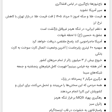
باج‌نیوزها؛ باج‌گیری در لباس افشاگری
سپر آمریکا نشوید
قیمت طلا و سکه امروز ۱۱ مرداد ۱۴۰۵ | افت قیمت طلا در بازار تهران با کاهش
نرخ ارز
«نظم ایرانی» در تنگه هرمز غیرقابل بازگشت است
عشق به حسین (ع) تا لحظه شهادت
آمریکا ماجراجویی کند پاسخ مقتضی دریافت خواهد کرد
سهمیه ۶۰ لیتری پابرجاست | آخرین وضعیت اتصال کارت سوخت به کارت
بانکی
خروج بیش از ۳ میلیون زائر از تمام مرز‌های کشور
آخر هفته چه فیلمی ببینیم؟ فهرست کامل فیلم‌های پنجشنبه و جمعه
شبکه‌های سیما
درگیری مرگبار ۲ پسرخاله در پارک
همه مردمی که این سختی‌ها را می‌بینند و تحمل می‌کنند، برای ایران و
کشورشان این کاررا انجام می‌دهند
رهگیری پهپاد MQ9 بر فراز تنگه هرمز
‌زائران سبز
پاسخ قانون به خشونت در قاب اینستاگرام