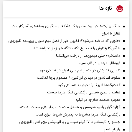
تازه ها
جنگ روایت‌ها در نبرد رمضان؛ کالبدشکافی سوگیری رسانه‌های آمریکایی در
تقابل با ایران
«طوبی ۲» ساخته می‌شود؟؛ آخرین خبر از فصل دوم سریال پربیننده تلویزیون
تا آمریکا رفتارش را تصحیح نکند، تنگه هرمز باز نخواهد شد
«استخر»‌‌؛ حتی میمون‌ها از درخت می‌افتند!
قهرمانان مردمی در قاب سیما
۳ بازی تدارکاتی در انتظار تیم ملی ایران در فیفادی مهر
سقوط آسانسور در میدان آرژانتین ۹ مصدوم برجا گذاشت
گفت‌وگوها آمریکا را مجبور به همراهی کرد
تفاهم با عمان به‌معنی بازگشایی تنگه هرمز نیست
معجزه «محمد صلاح» در ترکیه
گزارشگران رادیو هم‌نفس و همدل مردم در میدان‌های سخت هستند
بازگشایی تنگه هرمز مشروط به پذیرش شروط ایران است
جشنواره تابستانی با ۱۷ فیلم سینمایی و انیمیشن روی آنتن تلویزیون
راویان نصر