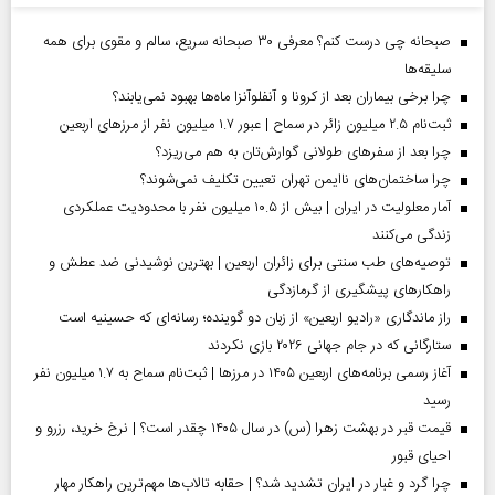
صبحانه چی درست کنم؟ معرفی ۳۰ صبحانه سریع، سالم و مقوی برای همه
سلیقه‌ها
چرا برخی بیماران بعد از کرونا و آنفلوآنزا ماه‌ها بهبود نمی‌یابند؟
ثبت‌نام ۲.۵ میلیون زائر در سماح | عبور ۱.۷ میلیون نفر از مرز‌های اربعین
چرا بعد از سفرهای طولانی گوارش‌تان به هم می‌ریزد؟
چرا ساختمان‌های ناایمن تهران تعیین تکلیف نمی‌شوند؟
آمار معلولیت در ایران | بیش از ۱۰.۵ میلیون نفر با محدودیت عملکردی
زندگی می‌کنند
توصیه‌های طب سنتی برای زائران اربعین | بهترین نوشیدنی ضد عطش و
راهکارهای پیشگیری از گرمازدگی
راز ماندگاری «رادیو اربعین» از زبان دو گوینده؛ رسانه‌ای که حسینیه است
ستارگانی که در جام جهانی ۲۰۲۶ بازی نکردند
آغاز رسمی برنامه‌های اربعین ۱۴۰۵ در مرز‌ها | ثبت‌نام سماح به ۱.۷ میلیون نفر
رسید
قیمت قبر در بهشت زهرا (س) در سال ۱۴۰۵ چقدر است؟ | نرخ خرید، رزرو و
احیای قبور
چرا گرد و غبار در ایران تشدید شد؟ | حقابه تالاب‌ها مهم‌ترین راهکار مهار