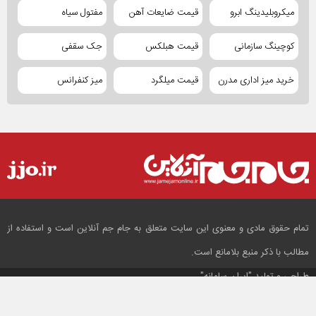
میکروبلیدینگ ابرو
قیمت ضایعات آهن
مفتول سیاه
کوچینگ سازمانی
قیمت هبلکس
جک سقفی
خرید میز اداری مدرن
قیمت میلگرد
میز کنفرانس
تمام حقوق مادی و معنوی این سایت متعلق به جام جم آنلاین است و استفاده از
مطالب با ذکر منبع بلامانع است.
طراحی و تولید
"ایران سامانه"