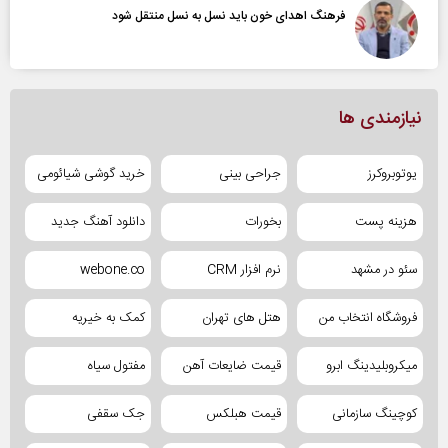
فرهنگ اهدای خون باید نسل به نسل منتقل شود
نیازمندی ها
یوتوبروکرز
جراحی بینی
خرید گوشی شیائومی
هزینه پست
بخورات
دانلود آهنگ جدید
سئو در مشهد
نرم افزار CRM
webone.co
فروشگاه انتخاب من
هتل های تهران
کمک به خیریه
میکروبلیدینگ ابرو
قیمت ضایعات آهن
مفتول سیاه
کوچینگ سازمانی
قیمت هبلکس
جک سقفی