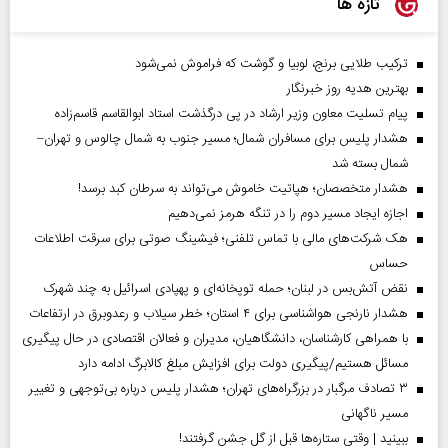
تازه ها
ترکیب طلایی برنج، لوبیا و گوشت که فراموش نمی‌شود
بهترین هدیه روز خبرنگار
پیام تسلیت معاون وزیر ارشاد در پی درگذشت استاد ابوالقاسم قاسم‌زاده
هشدار پلیس برای مسافران شمال؛ مسیر جنوب به شمال چالوس و تهران–
شمال بسته شد
هشدار متخصصان؛ هپاتیت خاموش می‌تواند به سرطان کبد برسد!
اجازه ایجاد مسیر دوم را در تنگه هرمز نمی‌دهیم
هک شرکت‌های مالی با تماس تلفنی؛ فیشینگ صوتی برای سرقت اطلاعات
حساس
نقض آتش‌بس در لبنان؛ حمله توپخانه‌ای و پهپادی اسرائیل به چند شهرک
هشدار نارنجی هواشناسی برای ۴ استان؛ خطر سیلاب و رعدوبرق در ارتفاعات
با همراهی کارشناسان، دانشگاهیان، مدیران و فعالان اقتصادی در حال پیگیری
مسائل هستیم/پیگیری دولت برای افزایش مبلغ کالابرگ ادامه دارد
۳ تصادف مرگبار در بزرگراه‌های تهران؛ هشدار پلیس درباره بی‌توجهی و تغییر
مسیر ناگهانی
ببینید | وقتی ستاره‌ها قبل از گل جشن گرفتند!