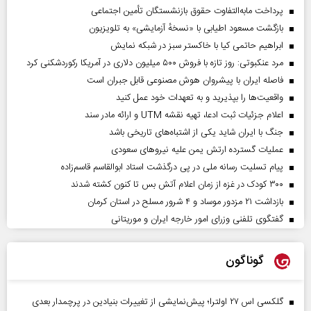
پرداخت مابه‌التفاوت حقوق بازنشستگان تأمین اجتماعی
بازگشت مسعود اطیابی با «نسخهٔ آزمایشی» به تلویزیون
ابراهیم حاتمی کیا با خاکستر سبز در شبکه نمایش
مرد عنکبوتی: روز تازه با فروش ۵۰۰ میلیون دلاری در آمریکا رکوردشکنی کرد
فاصله ایران با پیشرو‌ان هوش مصنوعی قابل جبران است
واقعیت‌ها را بپذیرید و به تعهدات خود عمل کنید
اعلام جزئیات ثبت ادعا، تهیه نقشه UTM و ارائه مادر سند
جنگ با ایران شاید یکی از اشتباه‌های تاریخی باشد
عملیات گسترده ارتش یمن علیه نیروهای سعودی
پیام تسلیت رسانه ملی در پی درگذشت استاد ابوالقاسم قاسم‌زاده
۳۰۰ کودک در غزه از زمان اعلام آتش بس تا کنون کشته شدند
بازداشت ۲۱ مزدور موساد و ۴ شرور مسلح در استان کرمان
گفتگوی تلفنی وزرای امور خارجه ایران و موریتانی
گوناگون
گلکسی اس ۲۷ اولترا؛ پیش‌نمایشی از تغییرات بنیادین در پرچمدار بعدی