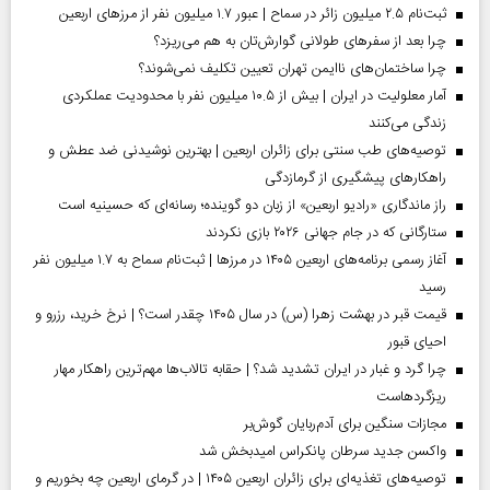
ثبت‌نام ۲.۵ میلیون زائر در سماح | عبور ۱.۷ میلیون نفر از مرز‌های اربعین
چرا بعد از سفرهای طولانی گوارش‌تان به هم می‌ریزد؟
چرا ساختمان‌های ناایمن تهران تعیین تکلیف نمی‌شوند؟
آمار معلولیت در ایران | بیش از ۱۰.۵ میلیون نفر با محدودیت عملکردی
زندگی می‌کنند
توصیه‌های طب سنتی برای زائران اربعین | بهترین نوشیدنی ضد عطش و
راهکارهای پیشگیری از گرمازدگی
راز ماندگاری «رادیو اربعین» از زبان دو گوینده؛ رسانه‌ای که حسینیه است
ستارگانی که در جام جهانی ۲۰۲۶ بازی نکردند
آغاز رسمی برنامه‌های اربعین ۱۴۰۵ در مرز‌ها | ثبت‌نام سماح به ۱.۷ میلیون نفر
رسید
قیمت قبر در بهشت زهرا (س) در سال ۱۴۰۵ چقدر است؟ | نرخ خرید، رزرو و
احیای قبور
چرا گرد و غبار در ایران تشدید شد؟ | حقابه تالاب‌ها مهم‌ترین راهکار مهار
ریزگردهاست
مجازات سنگین برای آدم‌ربایان گوش‌بر
واکسن جدید سرطان پانکراس امیدبخش شد
توصیه‌های تغذیه‌ای برای زائران اربعین ۱۴۰۵ | در گرمای اربعین چه بخوریم و