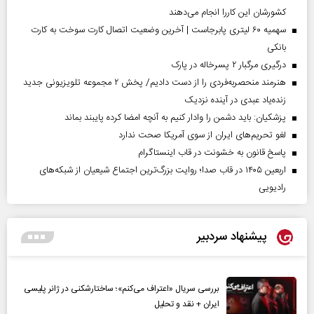
کشورشان این کاررا انجام می‌دهند
سهمیه ۶۰ لیتری پابرجاست | آخرین وضعیت اتصال کارت سوخت به کارت
بانکی
درگیری مرگبار ۲ پسرخاله در پارک
هنرمند منحصر‌به‌فردی را از دست دادیم/ پخش ۲ مجموعه تلویزیونی جدید
زنده‌یاد عبدی در آینده نزدیک
پزشکیان: باید دشمن را وادار کنیم به آنچه امضا کرده پایبند بماند
لغو تحریم‌های ایران از سوی آمریکا صحت ندارد
پاسخ قانون به خشونت در قاب اینستاگرام
اربعین ۱۴۰۵ در قاب صدا؛ روایت بزرگ‌ترین اجتماع شیعیان از شبکه‌های
رادیویی
پیشنهاد سردبیر
بررسی سریال «اعتراف می‌کنم»؛ ساختارشکنی در ژانر پلیسی
ایران + نقد و تحلیل