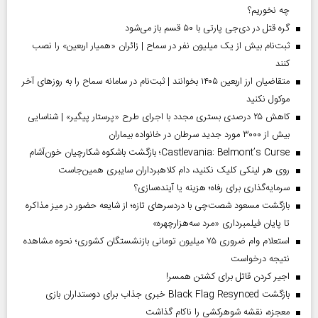
چه نخوریم؟
گره قتل در دی‌جی پارتی با ۵۰ قسم باز می‌شود
ثبت‌نام بیش از یک میلیون نفر در سماح | زائران «همیار اربعین» را نصب
کنند
متقاضیان ارز اربعین ۱۴۰۵ بخوانند | ثبت‌نام در سامانه سماح را به روز‌های آخر
موکول نکنید
کاهش ۲۵ درصدی بستری مجدد با اجرای طرح «پرستار پیگیر» | شناسایی
بیش از ۳۰۰۰ مورد جدید سرطان در خانواده بیماران
Castlevania: Belmont’s Curse؛ بازگشت باشکوه شکارچیان خون‌آشام
روی هر لینکی کلیک نکنید، دام کلاهبرداران سایبری همین‌جاست
سرمایه‌گذاری برای رفاه؛ هزینه یا آینده‌سازی؟
بازگشت مسعود شصت‌چی با دردسر‌های تازه؛ از شایعه حضور در میز مذاکره
تا پایان فیلمبرداری «مرد سه‌هزارچهره»
استعلام وام ضروری ۷۵ میلیون تومانی بازنشستگان کشوری؛ نحوه مشاهده
نتیجه درخواست
اجیر کردن قاتل برای کشتن همسر!
بازگشت Black Flag Resynced خبری جذاب برای دوستداران بازی
معجزه، نقشه شوهرکشی را ناکام گذاشت