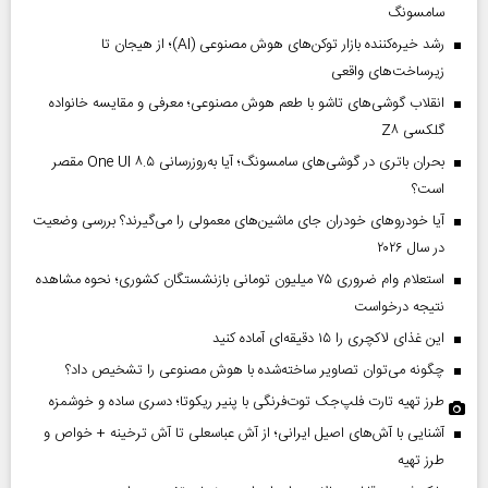
سامسونگ
رشد خیره‌کننده بازار توکن‌های هوش مصنوعی (AI)؛ از هیجان تا
زیرساخت‌های واقعی
انقلاب گوشی‌های تاشو‌ با طعم هوش مصنوعی؛ معرفی و مقایسه خانواده
گلکسی Z۸
بحران باتری در گوشی‌های سامسونگ؛ آیا به‌روزرسانی One UI ۸.۵ مقصر
است؟
آیا خودروهای خودران جای ماشین‌های معمولی را می‌گیرند؟ بررسی وضعیت
در سال ۲۰۲۶
استعلام وام ضروری ۷۵ میلیون تومانی بازنشستگان کشوری؛ نحوه مشاهده
نتیجه درخواست
این غذای لاکچری را ۱۵ دقیقه‌ای آماده کنید
چگونه می‌توان تصاویر ساخته‌شده با هوش مصنوعی را تشخیص داد؟
طرز تهیه تارت فلپ‌جک توت‌فرنگی با پنیر ریکوتا؛ دسری ساده و خوشمزه
آشنایی با آش‌های اصیل ایرانی؛ از آش عباسعلی تا آش ترخینه + خواص و
طرز تهیه