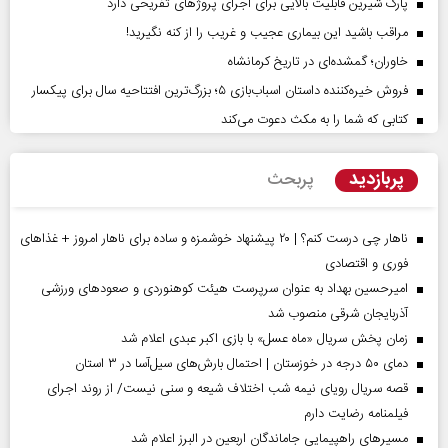
پارک شیرین قابلیت‌ بالایی برای اجرای پروژهای تفریحی دارد
مراقب باشید این بیماری عجیب و غریب را از کنه نگیرید!
خاوران؛ گمشده‌ای در تاریخ کرمانشاه
فروش خیره‌کننده داستان اسباب‌بازی ۵؛ بزرگ‌ترین افتتاحیه سال برای پیکسار
کتابی که شما را به مکث دعوت می‌کند
پربازدید
پربحث
ناهار چی درست کنم؟ | ۲۰ پیشنهاد خوشمزه و ساده برای ناهار امروز + غذاهای
فوری و اقتصادی
امیرحسین بهداد به عنوان سرپرست هیئت کوهنوردی و صعودهای ورزشی
آذربایجان شرقی منصوب شد
زمان پخش سریال «ماه عسل» با بازی اکبر عبدی اعلام شد
دمای ۵۰ درجه در خوزستان | احتمال بارش‌های سیل‌آسا در ۳ استان
قصه سریال رویای نیمه شب اختلاف شیعه و سنی نیست/ از روند اجرای
فیلمنامه رضایت دارم
مسیر‌های راهپیمایی جاماندگان اربعین در البرز اعلام شد