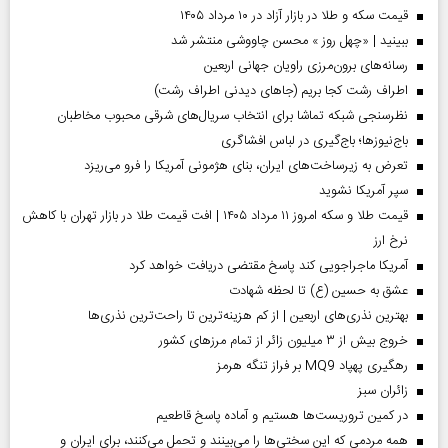
قیمت سکه و طلا در بازار آزاد در ۱۰ مرداد ۱۴۰۵
ببینید | «چهل روز » محسن چاووشی منتشر شد
رسانه‌های برون‌مرزی راویان جهانی اربعین
اطراف رشت کجا بریم (جاهای دیدنی اطراف رشت)
نظرسنجی شبکه تماشا برای انتخاب سریال‌های شرقی محبوب مخاطبان
باج‌نیوزها؛ باج‌گیری در لباس افشاگری
تعرض به زیرساخت‌های ایران، بنای هژمونی آمریکا را فرو می‌ریزد
سپر آمریکا نشوید
قیمت طلا و سکه امروز ۱۱ مرداد ۱۴۰۵ | افت قیمت طلا در بازار تهران با کاهش
نرخ ارز
آمریکا ماجراجویی کند پاسخ مقتضی دریافت خواهد کرد
عشق به حسین (ع) تا لحظه شهادت
بهترین نذری‌های اربعین | از کم هزینه‌ترین تا راحت‌ترین نذری‌ها
خروج بیش از ۳ میلیون زائر از تمام مرز‌های کشور
رهگیری پهپاد MQ9 بر فراز تنگه هرمز
‌زائران سبز
در کمین تروریست‌ها هستیم و آماده پاسخ قاطعیم
همه مردمی که این سختی‌ها را می‌بینند و تحمل می‌کنند، برای ایران و