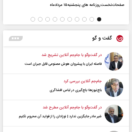
صفحات‌نخست‌روزنامه ها‌ی پنجشنبه‌۱۵ مردادماه
گفت و گو
در گفت‌و‌گو با جام‌جم آنلاین تشریح شد
فاصله ایران با پیشرو‌ان هوش مصنوعی قابل جبران است
جام‌جم آنلاین بررسی کرد
باج‌نیوزها؛ باج‌گیری در لباس افشاگری
در گفت‌و‌گو با جام‌جم آنلاین مطرح شد
شیر مادر جایگزین ندارد | نوزادان را از فواید آن محروم نکنیم