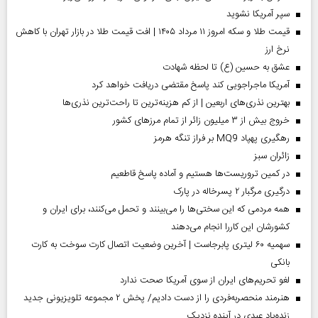
سپر آمریکا نشوید
قیمت طلا و سکه امروز ۱۱ مرداد ۱۴۰۵ | افت قیمت طلا در بازار تهران با کاهش
نرخ ارز
عشق به حسین (ع) تا لحظه شهادت
آمریکا ماجراجویی کند پاسخ مقتضی دریافت خواهد کرد
بهترین نذری‌های اربعین | از کم هزینه‌ترین تا راحت‌ترین نذری‌ها
خروج بیش از ۳ میلیون زائر از تمام مرز‌های کشور
رهگیری پهپاد MQ9 بر فراز تنگه هرمز
‌زائران سبز
در کمین تروریست‌ها هستیم و آماده پاسخ قاطعیم
درگیری مرگبار ۲ پسرخاله در پارک
همه مردمی که این سختی‌ها را می‌بینند و تحمل می‌کنند، برای ایران و
کشورشان این کاررا انجام می‌دهند
سهمیه ۶۰ لیتری پابرجاست | آخرین وضعیت اتصال کارت سوخت به کارت
بانکی
لغو تحریم‌های ایران از سوی آمریکا صحت ندارد
هنرمند منحصر‌به‌فردی را از دست دادیم/ پخش ۲ مجموعه تلویزیونی جدید
زنده‌یاد عبدی در آینده نزدیک