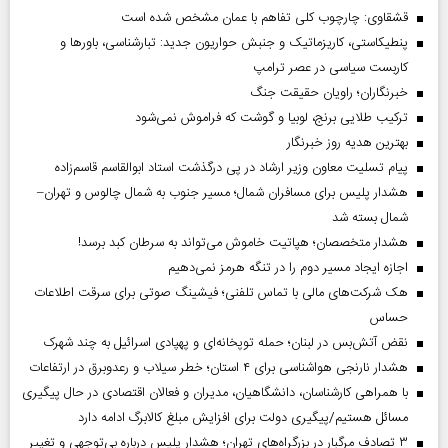
قشقاوی: چارچوب کلی تفاهم با عمان مشخص شده است
پنطیکاستی، کاریزماتیک و جنبش حواریون جدید: تبارشناسی، باور‌ها و
کاربست سیاسی در عصر ترامپ
خبرنگاران؛ راویان حقیقت جنگ
ترکیب طلایی برنج، لوبیا و گوشت که فراموش نمی‌شود
بهترین هدیه روز خبرنگار
پیام تسلیت معاون وزیر ارشاد در پی درگذشت استاد ابوالقاسم قاسم‌زاده
هشدار پلیس برای مسافران شمال؛ مسیر جنوب به شمال چالوس و تهران–
شمال بسته شد
هشدار متخصصان؛ هپاتیت خاموش می‌تواند به سرطان کبد برسد!
اجازه ایجاد مسیر دوم را در تنگه هرمز نمی‌دهیم
هک شرکت‌های مالی با تماس تلفنی؛ فیشینگ صوتی برای سرقت اطلاعات
حساس
نقض آتش‌بس در لبنان؛ حمله توپخانه‌ای و پهپادی اسرائیل به چند شهرک
هشدار نارنجی هواشناسی برای ۴ استان؛ خطر سیلاب و رعدوبرق در ارتفاعات
با همراهی کارشناسان، دانشگاهیان، مدیران و فعالان اقتصادی در حال پیگیری
مسائل هستیم/پیگیری دولت برای افزایش مبلغ کالابرگ ادامه دارد
۳ تصادف مرگبار در بزرگراه‌های تهران؛ هشدار پلیس درباره بی‌توجهی و تغییر