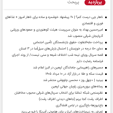
پربازدید
پربحث
ناهار چی درست کنم؟ | ۲۰ پیشنهاد خوشمزه و ساده برای ناهار امروز + غذاهای
فوری و اقتصادی
امیرحسین بهداد به عنوان سرپرست هیئت کوهنوردی و صعودهای ورزشی
آذربایجان شرقی منصوب شد
پرداخت مابه‌التفاوت حقوق بازنشستگان تأمین اجتماعی
دمای ۵۰ درجه در خوزستان | احتمال بارش‌های سیل‌آسا در ۳ استان
قصه سریال رویای نیمه شب اختلاف شیعه و سنی نیست/ از روند اجرای
فیلمنامه رضایت دارم
مسیر‌های راهپیمایی جاماندگان اربعین در البرز اعلام شد
قیمت سکه و طلا در بازار آزاد در ۱۰ مرداد ۱۴۰۵
ببینید | «چهل روز » محسن چاووشی منتشر شد
رسانه‌های برون‌مرزی راویان جهانی اربعین
نظرسنجی شبکه تماشا برای انتخاب سریال‌های شرقی محبوب مخاطبان
اطراف رشت کجا بریم (جاهای دیدنی اطراف رشت)
باج‌نیوزها؛ باج‌گیری در لباس افشاگری
تعرض به زیرساخت‌های ایران، بنای هژمونی آمریکا را فرو می‌ریزد