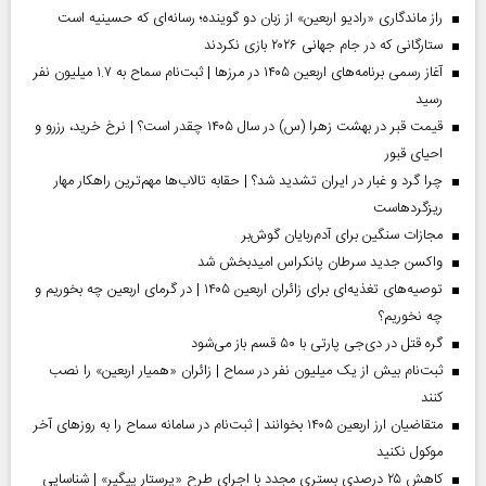
راز ماندگاری «رادیو اربعین» از زبان دو گوینده؛ رسانه‌ای که حسینیه است
ستارگانی که در جام جهانی ۲۰۲۶ بازی نکردند
آغاز رسمی برنامه‌های اربعین ۱۴۰۵ در مرز‌ها | ثبت‌نام سماح به ۱.۷ میلیون نفر
رسید
قیمت قبر در بهشت زهرا (س) در سال ۱۴۰۵ چقدر است؟ | نرخ خرید، رزرو و
احیای قبور
چرا گرد و غبار در ایران تشدید شد؟ | حقابه تالاب‌ها مهم‌ترین راهکار مهار
ریزگردهاست
مجازات سنگین برای آدم‌ربایان گوش‌بر
واکسن جدید سرطان پانکراس امیدبخش شد
توصیه‌های تغذیه‌ای برای زائران اربعین ۱۴۰۵ | در گرمای اربعین چه بخوریم و
چه نخوریم؟
گره قتل در دی‌جی پارتی با ۵۰ قسم باز می‌شود
ثبت‌نام بیش از یک میلیون نفر در سماح | زائران «همیار اربعین» را نصب
کنند
متقاضیان ارز اربعین ۱۴۰۵ بخوانند | ثبت‌نام در سامانه سماح را به روز‌های آخر
موکول نکنید
کاهش ۲۵ درصدی بستری مجدد با اجرای طرح «پرستار پیگیر» | شناسایی