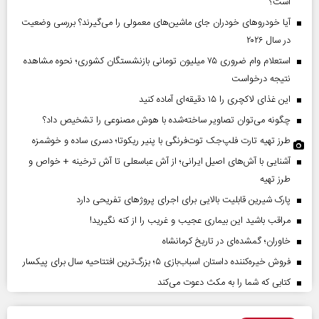
است؟
آیا خودروهای خودران جای ماشین‌های معمولی را می‌گیرند؟ بررسی وضعیت
در سال ۲۰۲۶
استعلام وام ضروری ۷۵ میلیون تومانی بازنشستگان کشوری؛ نحوه مشاهده
نتیجه درخواست
این غذای لاکچری را ۱۵ دقیقه‌ای آماده کنید
چگونه می‌توان تصاویر ساخته‌شده با هوش مصنوعی را تشخیص داد؟
طرز تهیه تارت فلپ‌جک توت‌فرنگی با پنیر ریکوتا؛ دسری ساده و خوشمزه
آشنایی با آش‌های اصیل ایرانی؛ از آش عباسعلی تا آش ترخینه + خواص و
طرز تهیه
پارک شیرین قابلیت‌ بالایی برای اجرای پروژهای تفریحی دارد
مراقب باشید این بیماری عجیب و غریب را از کنه نگیرید!
خاوران؛ گمشده‌ای در تاریخ کرمانشاه
فروش خیره‌کننده داستان اسباب‌بازی ۵؛ بزرگ‌ترین افتتاحیه سال برای پیکسار
کتابی که شما را به مکث دعوت می‌کند