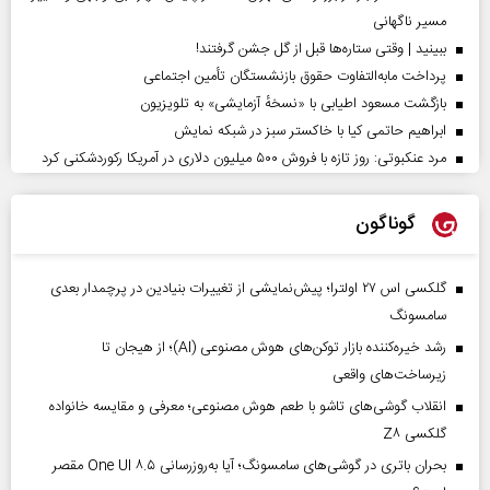
مسیر ناگهانی
ببینید | وقتی ستاره‌ها قبل از گل جشن گرفتند!
پرداخت مابه‌التفاوت حقوق بازنشستگان تأمین اجتماعی
بازگشت مسعود اطیابی با «نسخهٔ آزمایشی» به تلویزیون
ابراهیم حاتمی کیا با خاکستر سبز در شبکه نمایش
مرد عنکبوتی: روز تازه با فروش ۵۰۰ میلیون دلاری در آمریکا رکوردشکنی کرد
گوناگون
گلکسی اس ۲۷ اولترا؛ پیش‌نمایشی از تغییرات بنیادین در پرچمدار بعدی
سامسونگ
رشد خیره‌کننده بازار توکن‌های هوش مصنوعی (AI)؛ از هیجان تا
زیرساخت‌های واقعی
انقلاب گوشی‌های تاشو‌ با طعم هوش مصنوعی؛ معرفی و مقایسه خانواده
گلکسی Z۸
بحران باتری در گوشی‌های سامسونگ؛ آیا به‌روزرسانی One UI ۸.۵ مقصر