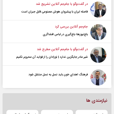
در گفت‌و‌گو با جام‌جم آنلاین تشریح شد
فاصله ایران با پیشرو‌ان هوش مصنوعی قابل جبران است
جام‌جم آنلاین بررسی کرد
باج‌نیوزها؛ باج‌گیری در لباس افشاگری
در گفت‌و‌گو با جام‌جم آنلاین مطرح شد
شیر مادر جایگزین ندارد | نوزادان را از فواید آن محروم نکنیم
فرهنگ اهدای خون باید نسل به نسل منتقل شود
نیازمندی ها