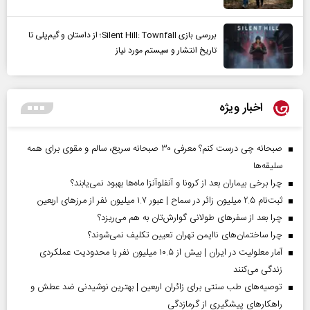
بررسی بازی Silent Hill: Townfall؛ از داستان و گیم‌پلی تا
تاریخ انتشار و سیستم مورد نیاز
اخبار ویژه
صبحانه چی درست کنم؟ معرفی ۳۰ صبحانه سریع، سالم و مقوی برای همه
سلیقه‌ها
چرا برخی بیماران بعد از کرونا و آنفلوآنزا ماه‌ها بهبود نمی‌یابند؟
ثبت‌نام ۲.۵ میلیون زائر در سماح | عبور ۱.۷ میلیون نفر از مرز‌های اربعین
چرا بعد از سفرهای طولانی گوارش‌تان به هم می‌ریزد؟
چرا ساختمان‌های ناایمن تهران تعیین تکلیف نمی‌شوند؟
آمار معلولیت در ایران | بیش از ۱۰.۵ میلیون نفر با محدودیت عملکردی
زندگی می‌کنند
توصیه‌های طب سنتی برای زائران اربعین | بهترین نوشیدنی ضد عطش و
راهکارهای پیشگیری از گرمازدگی