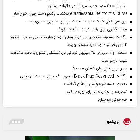
بیش از ۳۰۰۰ مورد جدید سرطان در خانواده بیماران
Castlevania: Belmont’s Curse؛ بازگشت باشکوه شکارچیان خون‌آشام
روی هر لینکی کلیک نکنید، دام کلاهبرداران سایبری همین‌جاست
سرمایه‌گذاری برای رفاه؛ هزینه یا آینده‌سازی؟
بازگشت مسعود شصت‌چی با دردسر‌های تازه؛ از شایعه حضور در میز مذاکره
تا پایان فیلمبرداری «مرد سه‌هزارچهره»
استعلام وام ضروری ۷۵ میلیون تومانی بازنشستگان کشوری؛ نحوه مشاهده
نتیجه درخواست
اجیر کردن قاتل برای کشتن همسر!
بازگشت Black Flag Resynced خبری جذاب برای دوستداران بازی
معجزه، نقشه شوهرکشی را ناکام گذاشت
توصیه‌های هلال‌احمر برای روز‌های گرم
جام‌جهانی مهاجران
ویدئو