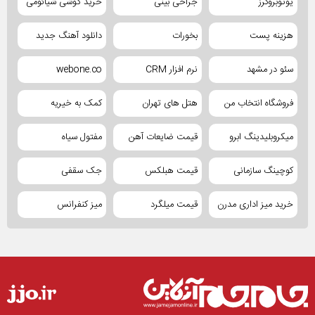
یوتوبروکرز
جراحی بینی
خرید گوشی شیائومی
هزینه پست
بخورات
دانلود آهنگ جدید
سئو در مشهد
نرم افزار CRM
webone.co
فروشگاه انتخاب من
هتل های تهران
کمک به خیریه
میکروبلیدینگ ابرو
قیمت ضایعات آهن
مفتول سیاه
کوچینگ سازمانی
قیمت هبلکس
جک سقفی
خرید میز اداری مدرن
قیمت میلگرد
میز کنفرانس