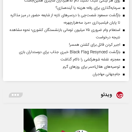
روی هر لینکی کلیک نکنید، دام کلاهبرداران سایبری همین‌جاست
سرمایه‌گذاری برای رفاه؛ هزینه یا آینده‌سازی؟
بازگشت مسعود شصت‌چی با دردسر‌های تازه؛ از شایعه حضور در میز مذاکره
تا پایان فیلمبرداری «مرد سه‌هزارچهره»
استعلام وام ضروری ۷۵ میلیون تومانی بازنشستگان کشوری؛ نحوه مشاهده
نتیجه درخواست
اجیر کردن قاتل برای کشتن همسر!
بازگشت Black Flag Resynced خبری جذاب برای دوستداران بازی
معجزه، نقشه شوهرکشی را ناکام گذاشت
توصیه‌های هلال‌احمر برای روز‌های گرم
جام‌جهانی مهاجران
ویدئو