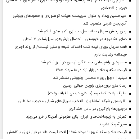
ناهار چی درست کنم؟ | ۲۰ پیشنهاد خوشمزه و ساده برای ناهار امروز + غذاهای
فوری و اقتصادی
امیرحسین بهداد به عنوان سرپرست هیئت کوهنوردی و صعودهای ورزشی
آذربایجان شرقی منصوب شد
زمان پخش سریال «ماه عسل» با بازی اکبر عبدی اعلام شد
دمای ۵۰ درجه در خوزستان | احتمال بارش‌های سیل‌آسا در ۳ استان
قصه سریال رویای نیمه شب اختلاف شیعه و سنی نیست/ از روند اجرای
فیلمنامه رضایت دارم
مسیر‌های راهپیمایی جاماندگان اربعین در البرز اعلام شد
قیمت سکه و طلا در بازار آزاد در ۱۰ مرداد ۱۴۰۵
ببینید | «چهل روز » محسن چاووشی منتشر شد
رسانه‌های برون‌مرزی راویان جهانی اربعین
اطراف رشت کجا بریم (جاهای دیدنی اطراف رشت)
نظرسنجی شبکه تماشا برای انتخاب سریال‌های شرقی محبوب مخاطبان
باج‌نیوزها؛ باج‌گیری در لباس افشاگری
تعرض به زیرساخت‌های ایران، بنای هژمونی آمریکا را فرو می‌ریزد
سپر آمریکا نشوید
قیمت طلا و سکه امروز ۱۱ مرداد ۱۴۰۵ | افت قیمت طلا در بازار تهران با کاهش