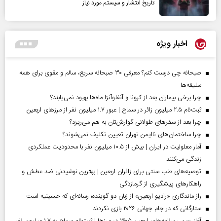
تاریخ انتشار و سیستم مورد نیاز
اخبار ویژه
صبحانه چی درست کنم؟ معرفی ۳۰ صبحانه سریع، سالم و مقوی برای همه
سلیقه‌ها
چرا برخی بیماران بعد از کرونا و آنفلوآنزا ماه‌ها بهبود نمی‌یابند؟
ثبت‌نام ۲.۵ میلیون زائر در سماح | عبور ۱.۷ میلیون نفر از مرز‌های اربعین
چرا بعد از سفرهای طولانی گوارش‌تان به هم می‌ریزد؟
چرا ساختمان‌های ناایمن تهران تعیین تکلیف نمی‌شوند؟
آمار معلولیت در ایران | بیش از ۱۰.۵ میلیون نفر با محدودیت عملکردی
زندگی می‌کنند
توصیه‌های طب سنتی برای زائران اربعین | بهترین نوشیدنی ضد عطش و
راهکارهای پیشگیری از گرمازدگی
راز ماندگاری «رادیو اربعین» از زبان دو گوینده؛ رسانه‌ای که حسینیه است
ستارگانی که در جام جهانی ۲۰۲۶ بازی نکردند