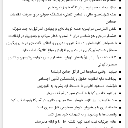
هشدار متخصصان؛ هپاتیت خاموش می‌تواند به سرطان کبد برسد!
اجازه ایجاد مسیر دوم را در تنگه هرمز نمی‌دهیم
هک شرکت‌های مالی با تماس تلفنی؛ فیشینگ صوتی برای سرقت اطلاعات
حساس
نقض آتش‌بس در لبنان؛ حمله توپخانه‌ای و پهپادی اسرائیل به چند شهرک
هشدار نارنجی هواشناسی برای ۴ استان؛ خطر سیلاب و رعدوبرق در ارتفاعات
با همراهی کارشناسان، دانشگاهیان، مدیران و فعالان اقتصادی در حال پیگیری
مسائل هستیم/پیگیری دولت برای افزایش مبلغ کالابرگ ادامه دارد
۳ تصادف مرگبار در بزرگراه‌های تهران؛ هشدار پلیس درباره بی‌توجهی و تغییر
مسیر ناگهانی
ببینید | وقتی ستاره‌ها قبل از گل جشن گرفتند!
پرداخت مابه‌التفاوت حقوق بازنشستگان تأمین اجتماعی
بازگشت مسعود اطیابی با «نسخهٔ آزمایشی» به تلویزیون
ابراهیم حاتمی کیا با خاکستر سبز در شبکه نمایش
مرد عنکبوتی: روز تازه با فروش ۵۰۰ میلیون دلاری در آمریکا رکوردشکنی کرد
فاصله ایران با پیشرو‌ان هوش مصنوعی قابل جبران است
واقعیت‌ها را بپذیرید و به تعهدات خود عمل کنید
اعلام جزئیات ثبت ادعا، تهیه نقشه UTM و ارائه مادر سند