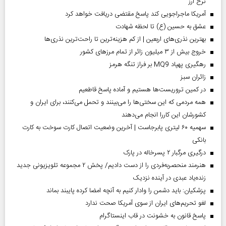
نرخ ارز
آمریکا ماجراجویی کند پاسخ مقتضی دریافت خواهد کرد
عشق به حسین (ع) تا لحظه شهادت
بهترین نذری‌های اربعین | از کم هزینه‌ترین تا راحت‌ترین نذری‌ها
خروج بیش از ۳ میلیون زائر از تمام مرز‌های کشور
رهگیری پهپاد MQ9 بر فراز تنگه هرمز
‌زائران سبز
در کمین تروریست‌ها هستیم و آماده پاسخ قاطعیم
همه مردمی که این سختی‌ها را می‌بینند و تحمل می‌کنند، برای ایران و
کشورشان این کاررا انجام می‌دهند
سهمیه ۶۰ لیتری پابرجاست | آخرین وضعیت اتصال کارت سوخت به کارت
بانکی
درگیری مرگبار ۲ پسرخاله در پارک
هنرمند منحصر‌به‌فردی را از دست دادیم/ پخش ۲ مجموعه تلویزیونی جدید
زنده‌یاد عبدی در آینده نزدیک
پزشکیان: باید دشمن را وادار کنیم به آنچه امضا کرده پایبند بماند
لغو تحریم‌های ایران از سوی آمریکا صحت ندارد
پاسخ قانون به خشونت در قاب اینستاگرام