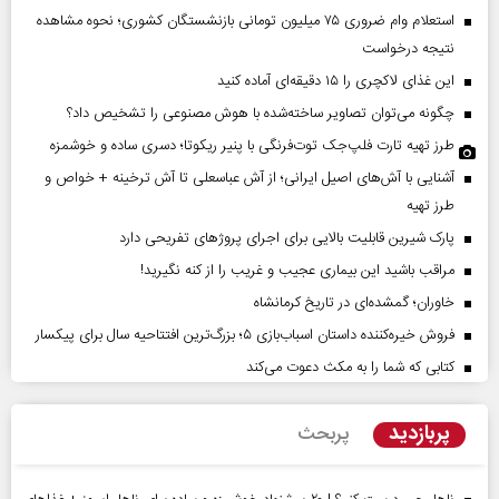
استعلام وام ضروری ۷۵ میلیون تومانی بازنشستگان کشوری؛ نحوه مشاهده
نتیجه درخواست
این غذای لاکچری را ۱۵ دقیقه‌ای آماده کنید
چگونه می‌توان تصاویر ساخته‌شده با هوش مصنوعی را تشخیص داد؟
طرز تهیه تارت فلپ‌جک توت‌فرنگی با پنیر ریکوتا؛ دسری ساده و خوشمزه
آشنایی با آش‌های اصیل ایرانی؛ از آش عباسعلی تا آش ترخینه + خواص و
طرز تهیه
پارک شیرین قابلیت‌ بالایی برای اجرای پروژهای تفریحی دارد
مراقب باشید این بیماری عجیب و غریب را از کنه نگیرید!
خاوران؛ گمشده‌ای در تاریخ کرمانشاه
فروش خیره‌کننده داستان اسباب‌بازی ۵؛ بزرگ‌ترین افتتاحیه سال برای پیکسار
کتابی که شما را به مکث دعوت می‌کند
پربازدید
پربحث