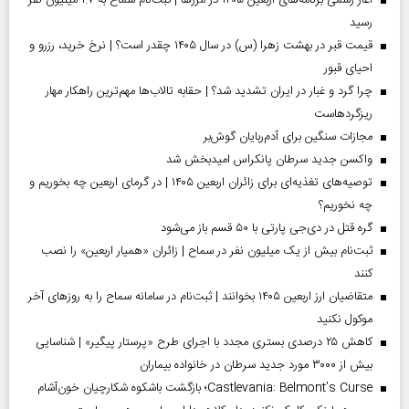
آغاز رسمی برنامه‌های اربعین ۱۴۰۵ در مرز‌ها | ثبت‌نام سماح به ۱.۷ میلیون نفر
رسید
قیمت قبر در بهشت زهرا (س) در سال ۱۴۰۵ چقدر است؟ | نرخ خرید، رزرو و
احیای قبور
چرا گرد و غبار در ایران تشدید شد؟ | حقابه تالاب‌ها مهم‌ترین راهکار مهار
ریزگردهاست
مجازات سنگین برای آدم‌ربایان گوش‌بر
واکسن جدید سرطان پانکراس امیدبخش شد
توصیه‌های تغذیه‌ای برای زائران اربعین ۱۴۰۵ | در گرمای اربعین چه بخوریم و
چه نخوریم؟
گره قتل در دی‌جی پارتی با ۵۰ قسم باز می‌شود
ثبت‌نام بیش از یک میلیون نفر در سماح | زائران «همیار اربعین» را نصب
کنند
متقاضیان ارز اربعین ۱۴۰۵ بخوانند | ثبت‌نام در سامانه سماح را به روز‌های آخر
موکول نکنید
کاهش ۲۵ درصدی بستری مجدد با اجرای طرح «پرستار پیگیر» | شناسایی
بیش از ۳۰۰۰ مورد جدید سرطان در خانواده بیماران
Castlevania: Belmont’s Curse؛ بازگشت باشکوه شکارچیان خون‌آشام