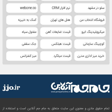
سئو در مشهد
نرم افزار CRM
webone.co
فروشگاه انتخاب من
هتل های تهران
کمک به خیریه
میکروبلیدینگ ابرو
قیمت ضایعات آهن
مفتول سیاه
کوچینگ سازمانی
قیمت هبلکس
جک سقفی
خرید میز اداری مدرن
قیمت میلگرد
میز کنفرانس
تمام حقوق مادی و معنوی این سایت متعلق به جام جم آنلاین است و استفاده از