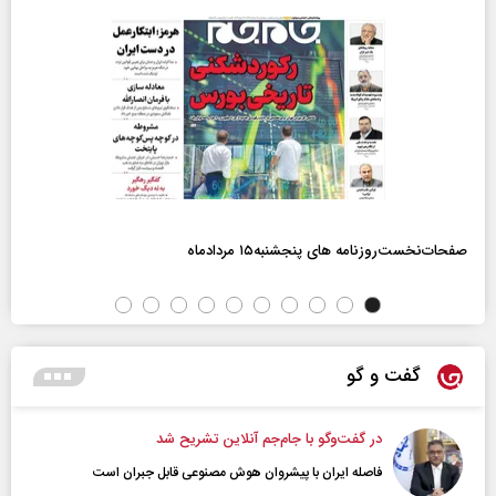
صفحات‌نخست‌روزنامه ها‌ی پنجشنبه‌۱۵ مردادماه
گفت و گو
در گفت‌و‌گو با جام‌جم آنلاین تشریح شد
فاصله ایران با پیشرو‌ان هوش مصنوعی قابل جبران است