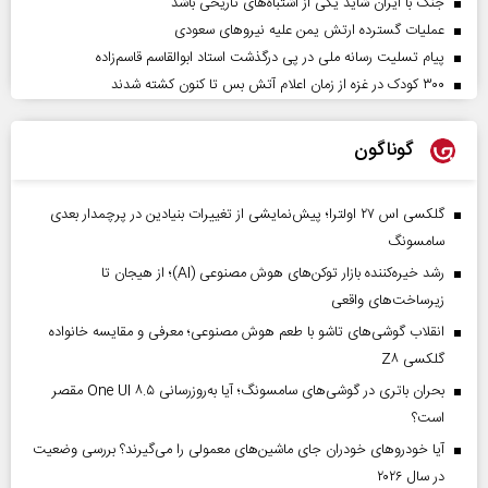
جنگ با ایران شاید یکی از اشتباه‌های تاریخی باشد
عملیات گسترده ارتش یمن علیه نیروهای سعودی
پیام تسلیت رسانه ملی در پی درگذشت استاد ابوالقاسم قاسم‌زاده
۳۰۰ کودک در غزه از زمان اعلام آتش بس تا کنون کشته شدند
گوناگون
گلکسی اس ۲۷ اولترا؛ پیش‌نمایشی از تغییرات بنیادین در پرچمدار بعدی
سامسونگ
رشد خیره‌کننده بازار توکن‌های هوش مصنوعی (AI)؛ از هیجان تا
زیرساخت‌های واقعی
انقلاب گوشی‌های تاشو‌ با طعم هوش مصنوعی؛ معرفی و مقایسه خانواده
گلکسی Z۸
بحران باتری در گوشی‌های سامسونگ؛ آیا به‌روزرسانی One UI ۸.۵ مقصر
است؟
آیا خودروهای خودران جای ماشین‌های معمولی را می‌گیرند؟ بررسی وضعیت
در سال ۲۰۲۶