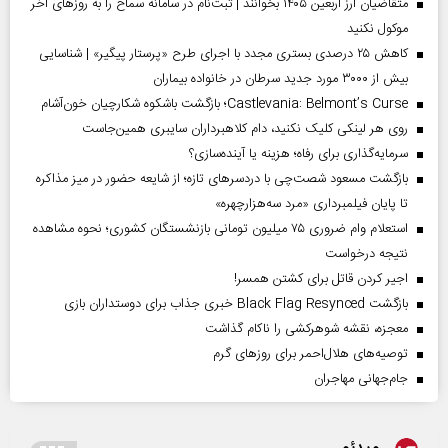
متقاضیان ارز اربعین ۱۴۰۵ بخوانند | ثبت‌نام در سامانه سماح را به روز‌های آخر
موکول نکنید
کاهش ۲۵ درصدی بستری مجدد با اجرای طرح «پرستار پیگیر» | شناسایی
بیش از ۳۰۰۰ مورد جدید سرطان در خانواده بیماران
Castlevania: Belmont’s Curse؛ بازگشت باشکوه شکارچیان خون‌آشام
روی هر لینکی کلیک نکنید، دام کلاهبرداران سایبری همین‌جاست
سرمایه‌گذاری برای رفاه؛ هزینه یا آینده‌سازی؟
بازگشت مسعود شصت‌چی با دردسر‌های تازه؛ از شایعه حضور در میز مذاکره
تا پایان فیلمبرداری «مرد سه‌هزارچهره»
استعلام وام ضروری ۷۵ میلیون تومانی بازنشستگان کشوری؛ نحوه مشاهده
نتیجه درخواست
اجیر کردن قاتل برای کشتن همسر!
بازگشت Black Flag Resynced خبری جذاب برای دوستداران بازی
معجزه، نقشه شوهرکشی را ناکام گذاشت
توصیه‌های هلال‌احمر برای روز‌های گرم
جام‌جهانی مهاجران