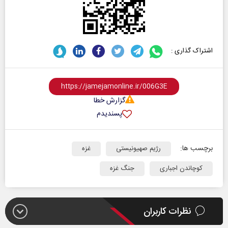
اشتراک گذاری :
گزارش خطا
پسندیدم
برچسب ها:
رژیم صهیونیستی
غزه
کوچاندن اجباری
جنگ غزه
نظرات کاربران