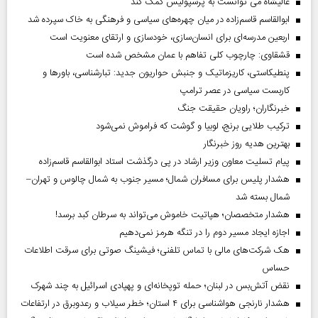
عالیشاه می توانست به پرسپولیس کمک کند
ابوالقاسم قاسم‌زاده در میان چهره‌های سیاسی و فرهنگی به خاک سپرده شد
اربعین مدرسه‌ای برای انسان‌سازی، خودسازی و ارتقای معنویت است
قشقاوی: چارچوب کلی تفاهم با عمان مشخص شده است
پنطیکاستی، کاریزماتیک و جنبش حواریون جدید: تبارشناسی، باور‌ها و
کاربست سیاسی در عصر ترامپ
خبرنگاران؛ راویان حقیقت جنگ
ترکیب طلایی برنج، لوبیا و گوشت که فراموش نمی‌شود
بهترین هدیه روز خبرنگار
پیام تسلیت معاون وزیر ارشاد در پی درگذشت استاد ابوالقاسم قاسم‌زاده
هشدار پلیس برای مسافران شمال؛ مسیر جنوب به شمال چالوس و تهران–
شمال بسته شد
هشدار متخصصان؛ هپاتیت خاموش می‌تواند به سرطان کبد برسد!
اجازه ایجاد مسیر دوم را در تنگه هرمز نمی‌دهیم
هک شرکت‌های مالی با تماس تلفنی؛ فیشینگ صوتی برای سرقت اطلاعات
حساس
نقض آتش‌بس در لبنان؛ حمله توپخانه‌ای و پهپادی اسرائیل به چند شهرک
هشدار نارنجی هواشناسی برای ۴ استان؛ خطر سیلاب و رعدوبرق در ارتفاعات