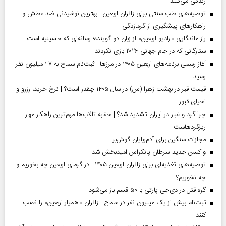
زندگی می‌کنند
توصیه‌های طب سنتی برای زائران اربعین | بهترین نوشیدنی ضد عطش و
راهکارهای پیشگیری از گرمازدگی
راز ماندگاری «رادیو اربعین» از زبان دو گوینده؛ رسانه‌ای که حسینیه است
ستارگانی که در جام جهانی ۲۰۲۶ بازی نکردند
آغاز رسمی برنامه‌های اربعین ۱۴۰۵ در مرز‌ها | ثبت‌نام سماح به ۱.۷ میلیون نفر
رسید
قیمت قبر در بهشت زهرا (س) در سال ۱۴۰۵ چقدر است؟ | نرخ خرید، رزرو و
احیای قبور
چرا گرد و غبار در ایران تشدید شد؟ | حقابه تالاب‌ها مهم‌ترین راهکار مهار
ریزگردهاست
مجازات سنگین برای آدم‌ربایان گوش‌بر
واکسن جدید سرطان پانکراس امیدبخش شد
توصیه‌های تغذیه‌ای برای زائران اربعین ۱۴۰۵ | در گرمای اربعین چه بخوریم و
چه نخوریم؟
گره قتل در دی‌جی پارتی با ۵۰ قسم باز می‌شود
ثبت‌نام بیش از یک میلیون نفر در سماح | زائران «همیار اربعین» را نصب
کنند