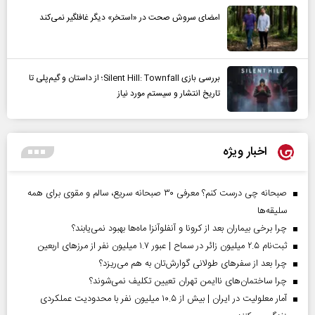
امضای سروش صحت در «استخر» دیگر غافلگیر نمی‌کند
بررسی بازی Silent Hill: Townfall؛ از داستان و گیم‌پلی تا
تاریخ انتشار و سیستم مورد نیاز
اخبار ویژه
صبحانه چی درست کنم؟ معرفی ۳۰ صبحانه سریع، سالم و مقوی برای همه
سلیقه‌ها
چرا برخی بیماران بعد از کرونا و آنفلوآنزا ماه‌ها بهبود نمی‌یابند؟
ثبت‌نام ۲.۵ میلیون زائر در سماح | عبور ۱.۷ میلیون نفر از مرز‌های اربعین
چرا بعد از سفرهای طولانی گوارش‌تان به هم می‌ریزد؟
چرا ساختمان‌های ناایمن تهران تعیین تکلیف نمی‌شوند؟
آمار معلولیت در ایران | بیش از ۱۰.۵ میلیون نفر با محدودیت عملکردی