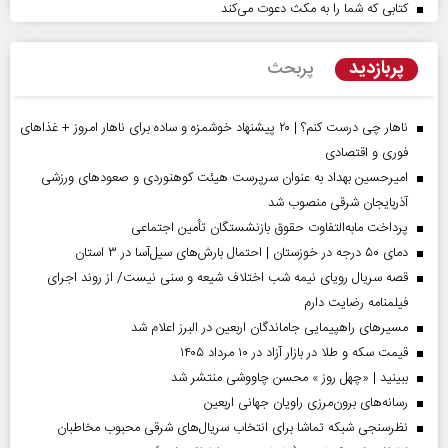
کتابی که شما را به مکث دعوت می‌کند
پربازدید
پربحث
ناهار چی درست کنم؟ | ۲۰ پیشنهاد خوشمزه و ساده برای ناهار امروز + غذاهای
فوری و اقتصادی
امیرحسین بهداد به عنوان سرپرست هیئت کوهنوردی و صعودهای ورزشی
آذربایجان شرقی منصوب شد
پرداخت مابه‌التفاوت حقوق بازنشستگان تأمین اجتماعی
دمای ۵۰ درجه در خوزستان | احتمال بارش‌های سیل‌آسا در ۳ استان
قصه سریال رویای نیمه شب اختلاف شیعه و سنی نیست/ از روند اجرای
فیلمنامه رضایت دارم
مسیر‌های راهپیمایی جاماندگان اربعین در البرز اعلام شد
قیمت سکه و طلا در بازار آزاد در ۱۰ مرداد ۱۴۰۵
ببینید | «چهل روز » محسن چاووشی منتشر شد
رسانه‌های برون‌مرزی راویان جهانی اربعین
نظرسنجی شبکه تماشا برای انتخاب سریال‌های شرقی محبوب مخاطبان