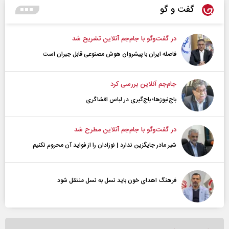
گفت و گو
در گفت‌و‌گو با جام‌جم آنلاین تشریح شد
فاصله ایران با پیشرو‌ان هوش مصنوعی قابل جبران است
جام‌جم آنلاین بررسی کرد
باج‌نیوزها؛ باج‌گیری در لباس افشاگری
در گفت‌و‌گو با جام‌جم آنلاین مطرح شد
شیر مادر جایگزین ندارد | نوزادان را از فواید آن محروم نکنیم
فرهنگ اهدای خون باید نسل به نسل منتقل شود