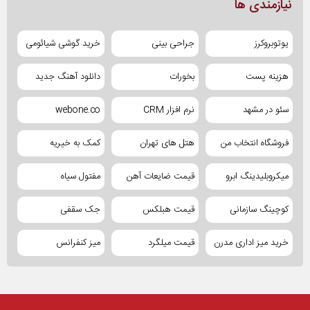
نیازمندی ها
یوتوبروکرز
جراحی بینی
خرید گوشی شیائومی
هزینه پست
بخورات
دانلود آهنگ جدید
سئو در مشهد
نرم افزار CRM
webone.co
فروشگاه انتخاب من
هتل های تهران
کمک به خیریه
میکروبلیدینگ ابرو
قیمت ضایعات آهن
مفتول سیاه
کوچینگ سازمانی
قیمت هبلکس
جک سقفی
خرید میز اداری مدرن
قیمت میلگرد
میز کنفرانس