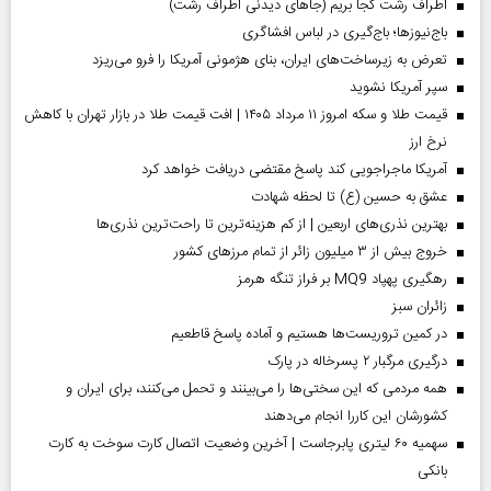
اطراف رشت کجا بریم (جاهای دیدنی اطراف رشت)
باج‌نیوزها؛ باج‌گیری در لباس افشاگری
تعرض به زیرساخت‌های ایران، بنای هژمونی آمریکا را فرو می‌ریزد
سپر آمریکا نشوید
قیمت طلا و سکه امروز ۱۱ مرداد ۱۴۰۵ | افت قیمت طلا در بازار تهران با کاهش
نرخ ارز
آمریکا ماجراجویی کند پاسخ مقتضی دریافت خواهد کرد
عشق به حسین (ع) تا لحظه شهادت
بهترین نذری‌های اربعین | از کم هزینه‌ترین تا راحت‌ترین نذری‌ها
خروج بیش از ۳ میلیون زائر از تمام مرز‌های کشور
رهگیری پهپاد MQ9 بر فراز تنگه هرمز
‌زائران سبز
در کمین تروریست‌ها هستیم و آماده پاسخ قاطعیم
درگیری مرگبار ۲ پسرخاله در پارک
همه مردمی که این سختی‌ها را می‌بینند و تحمل می‌کنند، برای ایران و
کشورشان این کاررا انجام می‌دهند
سهمیه ۶۰ لیتری پابرجاست | آخرین وضعیت اتصال کارت سوخت به کارت
بانکی