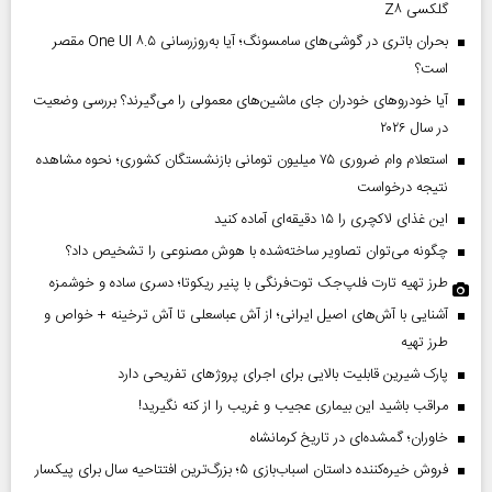
گلکسی Z۸
بحران باتری در گوشی‌های سامسونگ؛ آیا به‌روزرسانی One UI ۸.۵ مقصر
است؟
آیا خودروهای خودران جای ماشین‌های معمولی را می‌گیرند؟ بررسی وضعیت
در سال ۲۰۲۶
استعلام وام ضروری ۷۵ میلیون تومانی بازنشستگان کشوری؛ نحوه مشاهده
نتیجه درخواست
این غذای لاکچری را ۱۵ دقیقه‌ای آماده کنید
چگونه می‌توان تصاویر ساخته‌شده با هوش مصنوعی را تشخیص داد؟
طرز تهیه تارت فلپ‌جک توت‌فرنگی با پنیر ریکوتا؛ دسری ساده و خوشمزه
آشنایی با آش‌های اصیل ایرانی؛ از آش عباسعلی تا آش ترخینه + خواص و
طرز تهیه
پارک شیرین قابلیت‌ بالایی برای اجرای پروژهای تفریحی دارد
مراقب باشید این بیماری عجیب و غریب را از کنه نگیرید!
خاوران؛ گمشده‌ای در تاریخ کرمانشاه
فروش خیره‌کننده داستان اسباب‌بازی ۵؛ بزرگ‌ترین افتتاحیه سال برای پیکسار