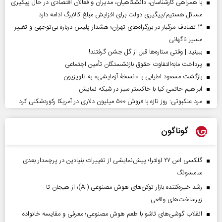
با همراهی کارشناسان، دانشگاهیان، مدیران و فعالان اقتصادی در حال پیگیری
مسائل هستیم/پیگیری دولت برای افزایش مبلغ کالابرگ ادامه دارد
۳ تصادف مرگبار در بزرگراه‌های تهران؛ هشدار پلیس درباره بی‌توجهی و تغییر
مسیر ناگهانی
ببینید | وقتی ستاره‌ها قبل از گل جشن گرفتند!
پرداخت مابه‌التفاوت حقوق بازنشستگان تأمین اجتماعی
بازگشت مسعود اطیابی با «نسخهٔ آزمایشی» به تلویزیون
ابراهیم حاتمی کیا با خاکستر سبز در شبکه نمایش
مرد عنکبوتی: روز تازه با فروش ۵۰۰ میلیون دلاری در آمریکا رکوردشکنی کرد
گوناگون
گلکسی اس ۲۷ اولترا؛ پیش‌نمایشی از تغییرات بنیادین در پرچمدار بعدی
سامسونگ
رشد خیره‌کننده بازار توکن‌های هوش مصنوعی (AI)؛ از هیجان تا
زیرساخت‌های واقعی
انقلاب گوشی‌های تاشو‌ با طعم هوش مصنوعی؛ معرفی و مقایسه خانواده