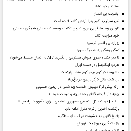
استاندار کرمانشاه
اینترنت بی افسار
امیر سرتیپ اکرمی‌نیا: ارتش کاملا آماده است
کارکنان وظیفه فراری برای تعیین تکلیف وضعیت خدمتی به یگان خدمتی
خود مراجعه کنند
زورآزمایی اتمی ترامپ
کفگیر رهگیر به ته دیگ خورد
تا دیر نشده جلوی هوش مصنوعی را بگیرید / AI به انسان مسلط می‌شود؟
هرمز؛ ابتکارعمل در دست ایران
مشروطه در کوچه‌پس‌کوچه‌های پایتخت
بازداشت قاتل کارگر باربری در باغ‌ویلا
ارائه بیش از ۲ میلیون خدمت بهداشتی در اربعین حسینی
چوبه دار، فرجام قاتلان دختربچه و مرد صاحبخانه
ببینید | فرمانده کل انتظامی جمهوری اسلامی ایران­: مأموریت پلیس تا
بازگشت آخرین زائر به منزل ادامه دارد
پاسخ قانون به خشونت در قاب اینستاگرام
راز ماندگاری پرواز یک قهرمان
نقشه جهادی برای ایران