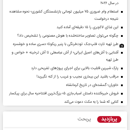
در سال ۲۰۲۶
استعلام وام ضروری ۷۵ میلیون تومانی بازنشستگان کشوری؛ نحوه مشاهده
نتیجه درخواست
این غذای لاکچری را ۱۵ دقیقه‌ای آماده کنید
چگونه می‌توان تصاویر ساخته‌شده با هوش مصنوعی را تشخیص داد؟
طرز تهیه تارت فلپ‌جک توت‌فرنگی با پنیر ریکوتا؛ دسری ساده و خوشمزه
آشنایی با آش‌های اصیل ایرانی؛ از آش عباسعلی تا آش ترخینه + خواص و
طرز تهیه
پارک شیرین قابلیت‌ بالایی برای اجرای پروژهای تفریحی دارد
مراقب باشید این بیماری عجیب و غریب را از کنه نگیرید!
خاوران؛ گمشده‌ای در تاریخ کرمانشاه
فروش خیره‌کننده داستان اسباب‌بازی ۵؛ بزرگ‌ترین افتتاحیه سال برای پیکسار
کتابی که شما را به مکث دعوت می‌کند
پربازدید
پربحث