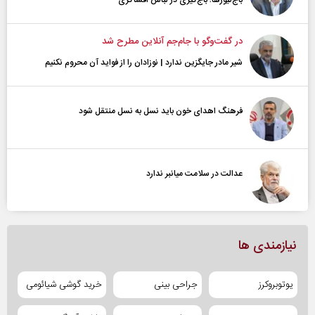
باج‌نیوزها؛ باج‌گیری در لباس افشاگری
در گفت‌و‌گو با جام‌جم آنلاین مطرح شد
شیر مادر جایگزین ندارد | نوزادان را از فواید آن محروم نکنیم
فرهنگ اهدای خون باید نسل به نسل منتقل شود
عدالت در سلامت میانبر ندارد
نیازمندی ها
یوتوبروکرز
جراحی بینی
خرید گوشی شیائومی