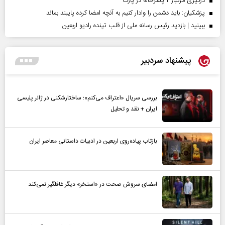
درگیری مرگبار ۲ پسرخاله در پارک
پزشکیان: باید دشمن را وادار کنیم به آنچه امضا کرده پایبند بماند
ببینید | بازدید رئیس رسانه ملی از قلب تپنده رادیو اربعین
پیشنهاد سردبیر
بررسی سریال «اعتراف می‌کنم»؛ ساختارشکنی در ژانر پلیسی
ایران + نقد و تحلیل
بازتاب پیاده‌روی اربعین در ادبیات داستانی معاصر ایران
امضای سروش صحت در «استخر» دیگر غافلگیر نمی‌کند