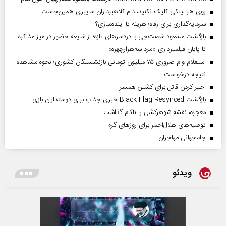
روی هر لینکی کلیک نکنید، دام کلاهبرداران سایبری همین‌جاست
سرمایه‌گذاری برای رفاه؛ هزینه یا آینده‌سازی؟
بازگشت مسعود شصت‌چی با دردسر‌های تازه؛ از شایعه حضور در میز مذاکره
تا پایان فیلمبرداری «مرد سه‌هزارچهره»
استعلام وام ضروری ۷۵ میلیون تومانی بازنشستگان کشوری؛ نحوه مشاهده
نتیجه درخواست
اجیر کردن قاتل برای کشتن همسر!
بازگشت Black Flag Resynced خبری جذاب برای دوستداران بازی
معجزه، نقشه شوهرکشی را ناکام گذاشت
توصیه‌های هلال‌احمر برای روز‌های گرم
جام‌جهانی مهاجران
ویدئو