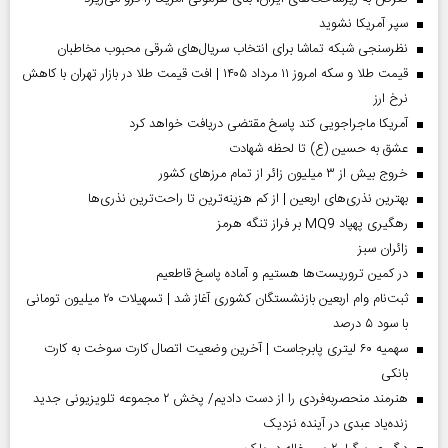
سپر آمریکا نشوید
نظرسنجی شبکه تماشا برای انتخاب سریال‌های شرقی محبوب مخاطبان
قیمت طلا و سکه امروز ۱۱ مرداد ۱۴۰۵ | افت قیمت طلا در بازار تهران با کاهش
نرخ ارز
آمریکا ماجراجویی کند پاسخ مقتضی دریافت خواهد کرد
عشق به حسین (ع) تا لحظه شهادت
خروج بیش از ۳ میلیون زائر از تمام مرز‌های کشور
بهترین نذری‌های اربعین | از کم هزینه‌ترین تا راحت‌ترین نذری‌ها
رهگیری پهپاد MQ9 بر فراز تنگه هرمز
‌زائران سبز
در کمین تروریست‌ها هستیم و آماده پاسخ قاطعیم
ثبت‌نام وام اربعین بازنشستگان کشوری آغاز شد | تسهیلات ۲۰ میلیون تومانی
با سود ۵ درصد
سهمیه ۶۰ لیتری پابرجاست | آخرین وضعیت اتصال کارت سوخت به کارت
بانکی
هنرمند منحصر‌به‌فردی را از دست دادیم/ پخش ۲ مجموعه تلویزیونی جدید
زنده‌یاد عبدی در آینده نزدیک