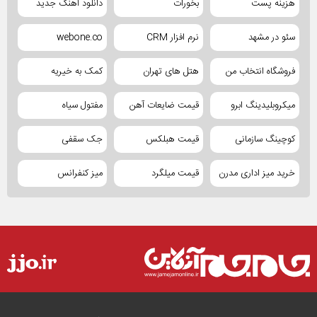
هزینه پست
بخورات
دانلود آهنگ جدید
سئو در مشهد
نرم افزار CRM
webone.co
فروشگاه انتخاب من
هتل های تهران
کمک به خیریه
میکروبلیدینگ ابرو
قیمت ضایعات آهن
مفتول سیاه
کوچینگ سازمانی
قیمت هبلکس
جک سقفی
خرید میز اداری مدرن
قیمت میلگرد
میز کنفرانس