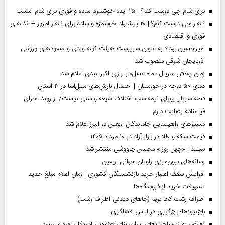
برای شام چی درست کنم؟ | ۲۵ ایده خوشمزه، ساده و فوری برای شام امشب
ناهار چی درست کنم؟ | ۲۰ پیشنهاد خوشمزه و ساده برای ناهار امروز + غذاهای
فوری و اقتصادی
امیرحسین بهداد به عنوان سرپرست هیئت کوهنوردی و صعودهای ورزشی
آذربایجان شرقی منصوب شد
زمان پخش سریال «ماه عسل» با بازی اکبر عبدی اعلام شد
دمای ۵۰ درجه در خوزستان | احتمال بارش‌های سیل‌آسا در ۳ استان
قصه سریال رویای نیمه شب اختلاف شیعه و سنی نیست/ از روند اجرای
فیلمنامه رضایت دارم
مسیر‌های راهپیمایی جاماندگان اربعین در البرز اعلام شد
قیمت سکه و طلا در بازار آزاد در ۱۰ مرداد ۱۴۰۵
ببینید | «چهل روز » محسن چاووشی منتشر شد
رسانه‌های برون‌مرزی راویان جهانی اربعین
افزایش سقف اعتبار خرید بازنشستگان کشوری | زمان اعلام مبلغ جدید
تسهیلات خرید از فروشگاه‌ها
اطراف رشت کجا بریم (جاهای دیدنی اطراف رشت)
باج‌نیوزها؛ باج‌گیری در لباس افشاگری
تعرض به زیرساخت‌های ایران، بنای هژمونی آمریکا را فرو می‌ریزد