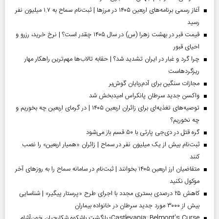
آغاز رسمی برنامه‌های اربعین ۱۴۰۵ در مرز‌ها | ثبت‌نام سماح به ۱.۷ میلیون نفر
رسید
قیمت قبر در بهشت زهرا (س) در سال ۱۴۰۵ چقدر است؟ | نرخ خرید، رزرو و
احیای قبور
چرا گرد و غبار در ایران تشدید شد؟ | حقابه تالاب‌ها مهم‌ترین راهکار مهار
ریزگردهاست
مجازات سنگین برای آدم‌ربایان گوش‌بر
واکسن جدید سرطان پانکراس امیدبخش شد
توصیه‌های تغذیه‌ای برای زائران اربعین ۱۴۰۵ | در گرمای اربعین چه بخوریم و
چه نخوریم؟
گره قتل در دی‌جی پارتی با ۵۰ قسم باز می‌شود
ثبت‌نام بیش از یک میلیون نفر در سماح | زائران «همیار اربعین» را نصب
کنند
متقاضیان ارز اربعین ۱۴۰۵ بخوانند | ثبت‌نام در سامانه سماح را به روز‌های آخر
موکول نکنید
کاهش ۲۵ درصدی بستری مجدد با اجرای طرح «پرستار پیگیر» | شناسایی
بیش از ۳۰۰۰ مورد جدید سرطان در خانواده بیماران
Castlevania: Belmont’s Curse؛ بازگشت باشکوه شکارچیان خون‌آشام