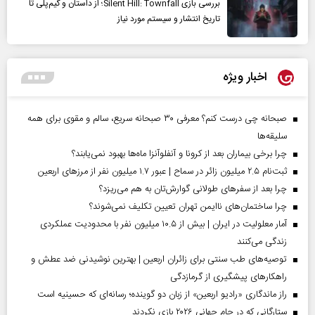
بررسی بازی Silent Hill: Townfall؛ از داستان و گیم‌پلی تا
تاریخ انتشار و سیستم مورد نیاز
اخبار ویژه
صبحانه چی درست کنم؟ معرفی ۳۰ صبحانه سریع، سالم و مقوی برای همه
سلیقه‌ها
چرا برخی بیماران بعد از کرونا و آنفلوآنزا ماه‌ها بهبود نمی‌یابند؟
ثبت‌نام ۲.۵ میلیون زائر در سماح | عبور ۱.۷ میلیون نفر از مرز‌های اربعین
چرا بعد از سفرهای طولانی گوارش‌تان به هم می‌ریزد؟
چرا ساختمان‌های ناایمن تهران تعیین تکلیف نمی‌شوند؟
آمار معلولیت در ایران | بیش از ۱۰.۵ میلیون نفر با محدودیت عملکردی
زندگی می‌کنند
توصیه‌های طب سنتی برای زائران اربعین | بهترین نوشیدنی ضد عطش و
راهکارهای پیشگیری از گرمازدگی
راز ماندگاری «رادیو اربعین» از زبان دو گوینده؛ رسانه‌ای که حسینیه است
ستارگانی که در جام جهانی ۲۰۲۶ بازی نکردند