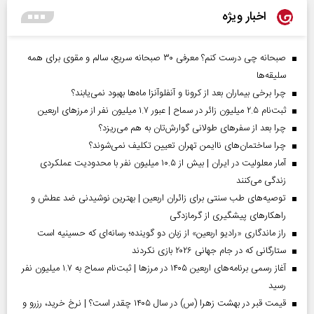
اخبار ویژه
صبحانه چی درست کنم؟ معرفی ۳۰ صبحانه سریع، سالم و مقوی برای همه
سلیقه‌ها
چرا برخی بیماران بعد از کرونا و آنفلوآنزا ماه‌ها بهبود نمی‌یابند؟
ثبت‌نام ۲.۵ میلیون زائر در سماح | عبور ۱.۷ میلیون نفر از مرز‌های اربعین
چرا بعد از سفرهای طولانی گوارش‌تان به هم می‌ریزد؟
چرا ساختمان‌های ناایمن تهران تعیین تکلیف نمی‌شوند؟
آمار معلولیت در ایران | بیش از ۱۰.۵ میلیون نفر با محدودیت عملکردی
زندگی می‌کنند
توصیه‌های طب سنتی برای زائران اربعین | بهترین نوشیدنی ضد عطش و
راهکارهای پیشگیری از گرمازدگی
راز ماندگاری «رادیو اربعین» از زبان دو گوینده؛ رسانه‌ای که حسینیه است
ستارگانی که در جام جهانی ۲۰۲۶ بازی نکردند
آغاز رسمی برنامه‌های اربعین ۱۴۰۵ در مرز‌ها | ثبت‌نام سماح به ۱.۷ میلیون نفر
رسید
قیمت قبر در بهشت زهرا (س) در سال ۱۴۰۵ چقدر است؟ | نرخ خرید، رزرو و