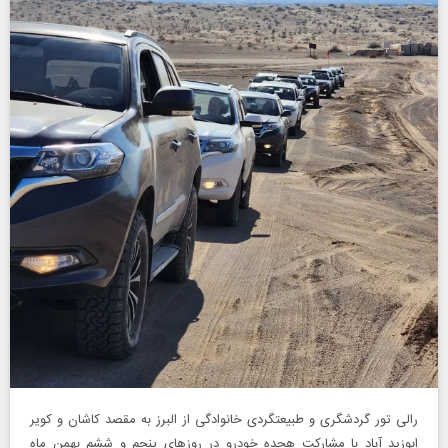
رالی تور گردشگری و طبیعتگردی خانوادگی از البرز به مقصد کاشان و کویر
ابوزید آباد با مشارکت هجده خودرو در روزهای پنجم و ششم بهمن ماه