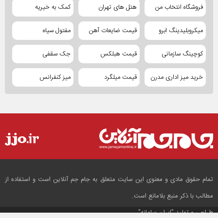
فروشگاه انتخاب من
هتل های تهران
کمک به خیریه
میکروبلیدینگ ابرو
قیمت ضایعات آهن
مفتول سیاه
کوچینگ سازمانی
قیمت هبلکس
جک سقفی
خرید میز اداری مدرن
قیمت میلگرد
میز کنفرانس
تمام حقوق مادی و معنوی این سایت متعلق به جام جم آنلاین است و استفاده از
مطالب با ذکر منبع بلامانع است.
طراحی و تولید
"ایران سامانه"