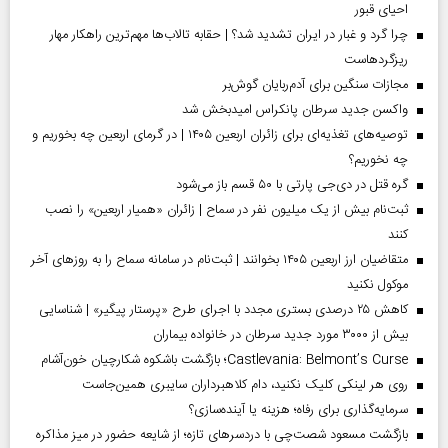
احیای قبور
چرا گرد و غبار در ایران تشدید شد؟ | حقابه تالاب‌ها مهم‌ترین راهکار مهار
ریزگردهاست
مجازات سنگین برای آدم‌ربایان گوش‌بر
واکسن جدید سرطان پانکراس امیدبخش شد
توصیه‌های تغذیه‌ای برای زائران اربعین ۱۴۰۵ | در گرمای اربعین چه بخوریم و
چه نخوریم؟
گره قتل در دی‌جی پارتی با ۵۰ قسم باز می‌شود
ثبت‌نام بیش از یک میلیون نفر در سماح | زائران «همیار اربعین» را نصب
کنند
متقاضیان ارز اربعین ۱۴۰۵ بخوانند | ثبت‌نام در سامانه سماح را به روز‌های آخر
موکول نکنید
کاهش ۲۵ درصدی بستری مجدد با اجرای طرح «پرستار پیگیر» | شناسایی
بیش از ۳۰۰۰ مورد جدید سرطان در خانواده بیماران
Castlevania: Belmont’s Curse؛ بازگشت باشکوه شکارچیان خون‌آشام
روی هر لینکی کلیک نکنید، دام کلاهبرداران سایبری همین‌جاست
سرمایه‌گذاری برای رفاه؛ هزینه یا آینده‌سازی؟
بازگشت مسعود شصت‌چی با دردسر‌های تازه؛ از شایعه حضور در میز مذاکره