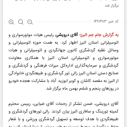
برگزار شد.
کد خبر: ۱۴۹۱۳۸۳
به گزارش جام جم البرز؛
آقای درویشی
رئیس هیات موتورسواری و
اتومبیلرانی استان البرز اظهار کرد: به همت حوزه اتومبیلرانی و
وسائل نقلیه گردشگری کانون جهانگردی و اتومبیلرانی و هیات
موتورسواری و اتومبیلرانی استان البرز با همکاری معاونت
گردشگری و سرمایه‌گذاری اداره‌کل میراث فرهنگی و گردشگری و
صنایع دستی استان البرز رالی تور گردشگری و طبیعتگردی خانوادگی
از البرز به مقصد کاشان و کویر ابوزید آباد با مشارکت هجده خودرو
در روز‌های پنجم و ششم بهمن ماه برگزار شد.
آقای درویشی، ضمن تشکر از زحمات آقای ضیایی، رییس محترم
کمیته تورینگ و سافاری البرز بیان کردند: رالی تور‌های گردشگری و
طبیعتگردی با هدف توسعه و تسهیل گردشگری ورزشی و با شعار
حفظ و نگهداری محیط زیست به طور مستمر از نبدا استان البرز به