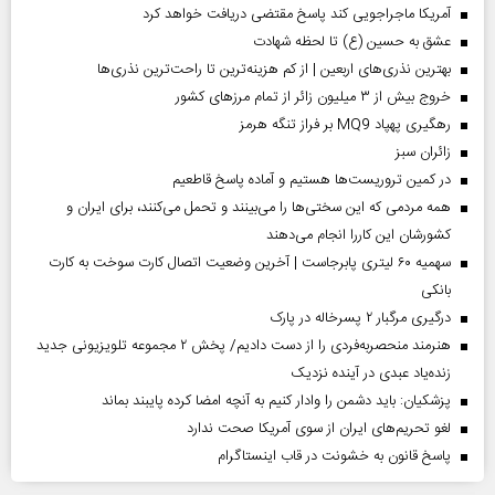
آمریکا ماجراجویی کند پاسخ مقتضی دریافت خواهد کرد
عشق به حسین (ع) تا لحظه شهادت
بهترین نذری‌های اربعین | از کم هزینه‌ترین تا راحت‌ترین نذری‌ها
خروج بیش از ۳ میلیون زائر از تمام مرز‌های کشور
رهگیری پهپاد MQ9 بر فراز تنگه هرمز
‌زائران سبز
در کمین تروریست‌ها هستیم و آماده پاسخ قاطعیم
همه مردمی که این سختی‌ها را می‌بینند و تحمل می‌کنند، برای ایران و
کشورشان این کاررا انجام می‌دهند
سهمیه ۶۰ لیتری پابرجاست | آخرین وضعیت اتصال کارت سوخت به کارت
بانکی
درگیری مرگبار ۲ پسرخاله در پارک
هنرمند منحصر‌به‌فردی را از دست دادیم/ پخش ۲ مجموعه تلویزیونی جدید
زنده‌یاد عبدی در آینده نزدیک
پزشکیان: باید دشمن را وادار کنیم به آنچه امضا کرده پایبند بماند
لغو تحریم‌های ایران از سوی آمریکا صحت ندارد
پاسخ قانون به خشونت در قاب اینستاگرام