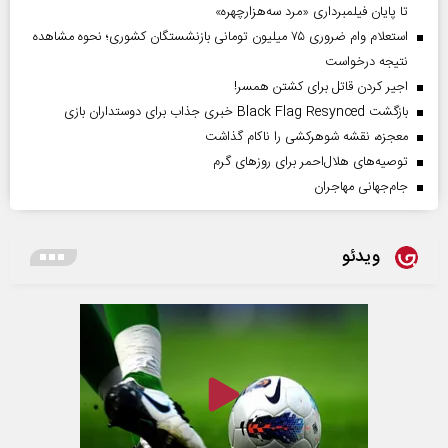
تا پایان فیلمبرداری «مرد سه‌هزارچهره»
استعلام وام ضروری ۷۵ میلیون تومانی بازنشستگان کشوری؛ نحوه مشاهده
نتیجه درخواست
اجیر کردن قاتل برای کشتن همسر!
بازگشت Black Flag Resynced خبری جذاب برای دوستداران بازی
معجزه، نقشه شوهرکشی را ناکام گذاشت
توصیه‌های هلال‌احمر برای روز‌های گرم
جام‌جهانی مهاجران
ویدئو