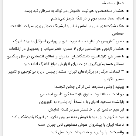
شمال بسته شد
هشدار متخصصان؛ هپاتیت خاموش می‌تواند به سرطان کبد برسد!
اجازه ایجاد مسیر دوم را در تنگه هرمز نمی‌دهیم
هک شرکت‌های مالی با تماس تلفنی؛ فیشینگ صوتی برای سرقت اطلاعات
حساس
نقض آتش‌بس در لبنان؛ حمله توپخانه‌ای و پهپادی اسرائیل به چند شهرک
هشدار نارنجی هواشناسی برای ۴ استان؛ خطر سیلاب و رعدوبرق در ارتفاعات
با همراهی کارشناسان، دانشگاهیان، مدیران و فعالان اقتصادی در حال پیگیری
مسائل هستیم/پیگیری دولت برای افزایش مبلغ کالابرگ ادامه دارد
۳ تصادف مرگبار در بزرگراه‌های تهران؛ هشدار پلیس درباره بی‌توجهی و تغییر
مسیر ناگهانی
ببینید | وقتی ستاره‌ها قبل از گل جشن گرفتند!
پرداخت مابه‌التفاوت حقوق بازنشستگان تأمین اجتماعی
بازگشت مسعود اطیابی با «نسخهٔ آزمایشی» به تلویزیون
ابراهیم حاتمی کیا با خاکستر سبز در شبکه نمایش
مرد عنکبوتی: روز تازه با فروش ۵۰۰ میلیون دلاری در آمریکا رکوردشکنی کرد
فاصله ایران با پیشرو‌ان هوش مصنوعی قابل جبران است
واقعیت‌ها را بپذیرید و به تعهدات خود عمل کنید