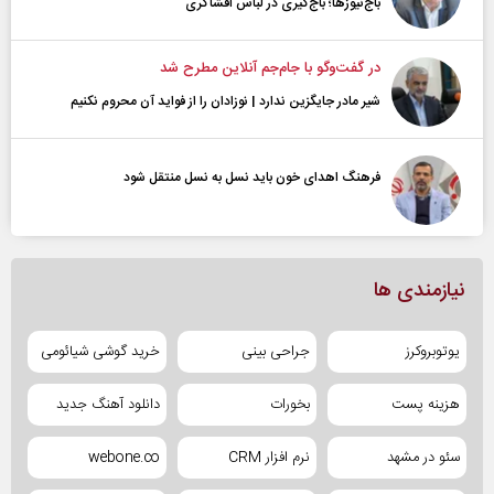
باج‌نیوزها؛ باج‌گیری در لباس افشاگری
در گفت‌و‌گو با جام‌جم آنلاین مطرح شد
شیر مادر جایگزین ندارد | نوزادان را از فواید آن محروم نکنیم
فرهنگ اهدای خون باید نسل به نسل منتقل شود
نیازمندی ها
یوتوبروکرز
جراحی بینی
خرید گوشی شیائومی
هزینه پست
بخورات
دانلود آهنگ جدید
سئو در مشهد
نرم افزار CRM
webone.co