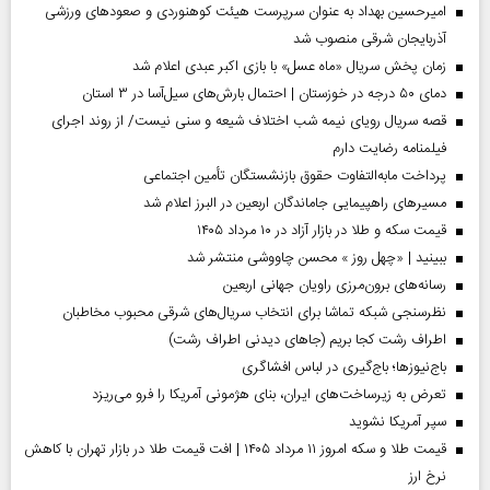
امیرحسین بهداد به عنوان سرپرست هیئت کوهنوردی و صعودهای ورزشی
آذربایجان شرقی منصوب شد
زمان پخش سریال «ماه عسل» با بازی اکبر عبدی اعلام شد
دمای ۵۰ درجه در خوزستان | احتمال بارش‌های سیل‌آسا در ۳ استان
قصه سریال رویای نیمه شب اختلاف شیعه و سنی نیست/ از روند اجرای
فیلمنامه رضایت دارم
پرداخت مابه‌التفاوت حقوق بازنشستگان تأمین اجتماعی
مسیر‌های راهپیمایی جاماندگان اربعین در البرز اعلام شد
قیمت سکه و طلا در بازار آزاد در ۱۰ مرداد ۱۴۰۵
ببینید | «چهل روز » محسن چاووشی منتشر شد
رسانه‌های برون‌مرزی راویان جهانی اربعین
نظرسنجی شبکه تماشا برای انتخاب سریال‌های شرقی محبوب مخاطبان
اطراف رشت کجا بریم (جاهای دیدنی اطراف رشت)
باج‌نیوزها؛ باج‌گیری در لباس افشاگری
تعرض به زیرساخت‌های ایران، بنای هژمونی آمریکا را فرو می‌ریزد
سپر آمریکا نشوید
قیمت طلا و سکه امروز ۱۱ مرداد ۱۴۰۵ | افت قیمت طلا در بازار تهران با کاهش
نرخ ارز