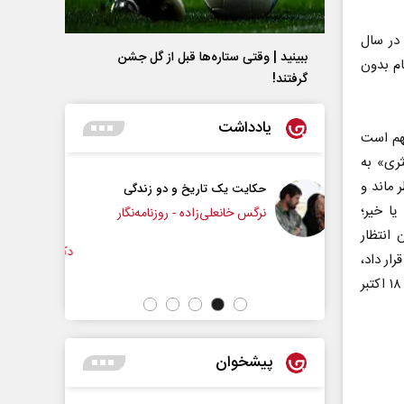
فه آمریکا در سال
ببینید | وقتی ستاره‌ها قبل از گل جشن
ام بدون
گرفتند!
یادداشت
هم است
ثری» به
 ماند و
یخ و دو زندگی
چرایی عقب‌نشینی ترامپ؟
یا خیر؛
ده - روزنامه‌نگار
انتظار
دکتر یدالله جوانی - تحلیلگر مسائل سیاسی
عبا
ار داد،
این است که برجام و جدول زمانی قطعنامه ۲۲۳۱ شورای امنیت سازمان ملل متحد، ۱۸ اکتبر
پیشخوان