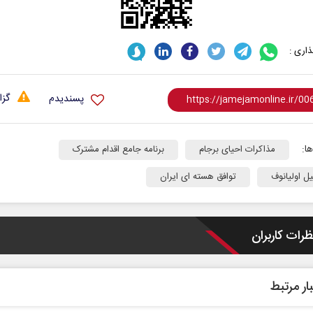
اری :
گزا
پسندیدم
ا:
مذاکرات احیای برجام
برنامه جامع اقدام مشترک
ل اولیانوف
توافق هسته ای ایران
 نخست روزنامه ها‌ی یکشنبه ۴ مردادماه
صفحات نخست روزنامه ها‌ی شنبه ۳ مردادماه
ظرات کاربران
ار مرتبط