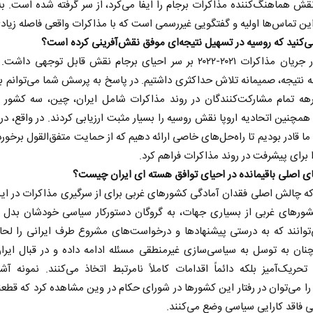
قش هماهنگ‌کننده مذاکرات برجام را ایفا می‌کرد، از سر گرفته شده است. به 
ن تماس‌ها اولیه و گفتگویی غیررسمی است که با مذاکرات واقعی فاصله زیادی
می‌کنید که روسیه در تسهیل نتیجه‌ای موفق نقش‌آفرینی کرده است؟
روسیه در جریان مذاکرات ۲۰۲۱-۲۰۲۲ بر سر احیای برجام نقش قابل توجهی دا
نتیجه، صمیمانه تلاش حداکثری داشتیم. در پاسخ به پرسش شما می‌توانم ب
هه تمام مشارکت‌کنندگان در روند مذاکرات شامل ایران، چین، سه کشور ا
 همچنین اتحادیه اروپا نقش روسیه را بسیار مثبت ارزیابی کردند. در واقع، در
 ما قادر بودیم تا راه‌حل‌های خاصی ارائه دهیم که از حمایت متفق‌القول برخورد
 برای پیشرفت در روند مذاکرات فراهم کرد.
 اصلی باقیمانده در احیای توافق هسته‌ ای ایران چیست؟
ه چالش اصلی فقدان آمادگی کشورهای غربی برای از سرگیری مذاکرات در ا
ورهای غربی از بسیاری جهات، به گروگان دستورکار سیاسی خودشان بدل شد
‌توانند که به درستی پیشنهادها و درخواست‌های مشروع طرف ایرانی را لحا
نان به توسل به سیاسی‌سازی غیرمنطقی مسئله ادامه داده و در قبال ایران 
تحریک‌آمیز بلکه دائماً اقدامات کاملاً نامرتبط اتخاذ می‌کنند. نمونه آش
را می‌توان در رفتار این کشورها در شورای حکام در وین مشاهده کرد که قطعن
ی فاقد کارایی سیاسی وضع می‌کنند.