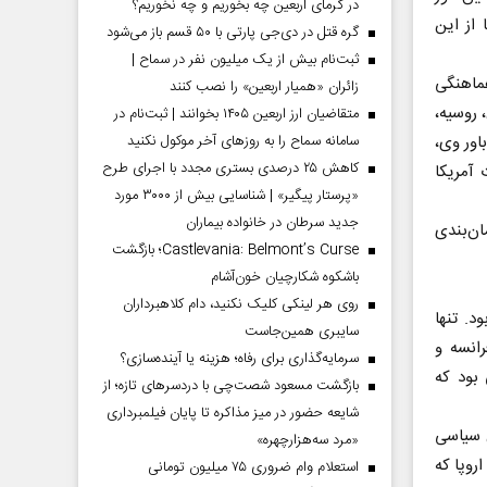
در گرمای اربعین چه بخوریم و چه نخوریم؟
از این
گره قتل در دی‌جی پارتی با ۵۰ قسم باز می‌شود
ثبت‌نام بیش از یک میلیون نفر در سماح |
ن‌تایمز» گفت پیش از آنکه اروپا در سال ۲۰۲۲ با هماهنگی
زائران «همیار اربعین» را نصب کنند
کنندگان توافق هسته‌ای سال ۲۰۱۵( ایران، روسیه،
متقاضیان ارز اربعین ۱۴۰۵ بخوانند | ثبت‌نام در
سامانه سماح را به روز‌های آخر موکول نکنید
اور وی،
کاهش ۲۵ درصدی بستری مجدد با اجرای طرح
 آمریکا
«پرستار پیگیر» | شناسایی بیش از ۳۰۰۰ مورد
جدید سرطان در خانواده بیماران
ان‌بندی
Castlevania: Belmont’s Curse؛ بازگشت
باشکوه شکارچیان خون‌آشام
روی هر لینکی کلیک نکنید، دام کلاهبرداران
بود. تنها
سایبری همین‌جاست
انسه و
سرمایه‌گذاری برای رفاه؛ هزینه یا آینده‌سازی؟
بود که
بازگشت مسعود شصت‌چی با دردسر‌های تازه؛ از
شایعه حضور در میز مذاکره تا پایان فیلمبرداری
ن سیاسی
«مرد سه‌هزارچهره»
روپا که
استعلام وام ضروری ۷۵ میلیون تومانی