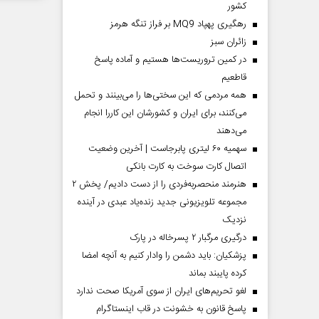
کشور
رهگیری پهپاد MQ9 بر فراز تنگه هرمز
‌زائران سبز
در کمین تروریست‌ها هستیم و آماده پاسخ
قاطعیم
همه مردمی که این سختی‌ها را می‌بینند و تحمل
می‌کنند، برای ایران و کشورشان این کاررا انجام
می‌دهند
سهمیه ۶۰ لیتری پابرجاست | آخرین وضعیت
اتصال کارت سوخت به کارت بانکی
هنرمند منحصر‌به‌فردی را از دست دادیم/ پخش ۲
مجموعه تلویزیونی جدید زنده‌یاد عبدی در آینده
نزدیک
درگیری مرگبار ۲ پسرخاله در پارک
پزشکیان: باید دشمن را وادار کنیم به آنچه امضا
کرده پایبند بماند
لغو تحریم‌های ایران از سوی آمریکا صحت ندارد
پاسخ قانون به خشونت در قاب اینستاگرام