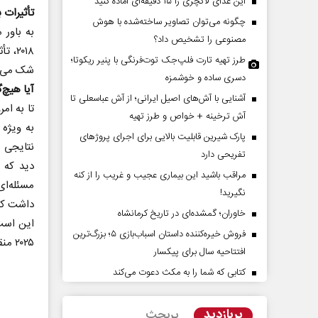
این غذای لاکچری را ۱۵ دقیقه‌ای آماده کنید
تأثیرات 
چگونه می‌توان تصاویر ساخته‌شده با هوش
مصنوعی را تشخیص داد؟
۲۰۱۸
طرز تهیه تارت فلپ‌جک توت‌فرنگی با پنیر ریکوتا؛
شک می‌تو
دسری ساده و خوشمزه
آیا هیچ‌
آشنایی با آش‌های اصیل ایرانی؛ از آش عباسعلی تا
تا به ا
آش ترخینه + خواص و طرز تهیه
به ویژه 
پارک شیرین قابلیت‌ بالایی برای اجرای پروژهای
نتایجی م
ه تهدیدات کوتاه‏‌مدت و
اربعین نماد مقاومت در برابر
تفریحی دارد
 خلاف واقع آمریکا
استکبار‌
دید که آ
مراقب باشید این بیماری عجیب و غریب را از کنه
مسئله‌ا
نگیرید!
حلیلگر مسائل سیاسی
رحمت‌الله نوروزی - عضو کمیسیون اجتماعی
داشت که 
خاوران؛ گمشده‌ای در تاریخ کرمانشاه
مجلس
فروش خیره‌کننده داستان اسباب‌بازی ۵؛ بزرگ‌ترین
۲۰۲۵ منقضی خواهد شد.
افتتاحیه سال برای پیکسار
کتابی که شما را به مکث دعوت می‌کند
پربازدید
پربحث