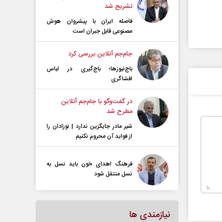
تشریح شد
فاصله ایران با پیشرو‌ان هوش
مصنوعی قابل جبران است
جام‌جم آنلاین بررسی کرد
باج‌نیوزها؛ باج‌گیری در لباس
افشاگری
در گفت‌و‌گو با جام‌جم آنلاین
مطرح شد
شیر مادر جایگزین ندارد | نوزادان را
از فواید آن محروم نکنیم
فرهنگ اهدای خون باید نسل به
نسل منتقل شود
نیازمندی ها