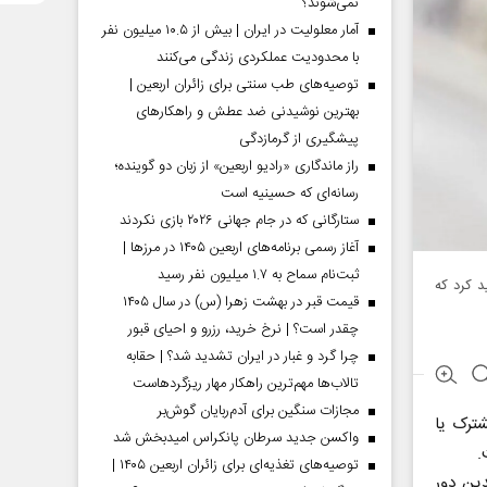
نمی‌شوند؟
آمار معلولیت در ایران | بیش از ۱۰.۵ میلیون نفر
با محدودیت عملکردی زندگی می‌کنند
توصیه‌های طب سنتی برای زائران اربعین |
بهترین نوشیدنی ضد عطش و راهکارهای
پیشگیری از گرمازدگی
راز ماندگاری «رادیو اربعین» از زبان دو گوینده؛
رسانه‌ای که حسینیه است
ستارگانی که در جام جهانی ۲۰۲۶ بازی نکردند
آغاز رسمی برنامه‌های اربعین ۱۴۰۵ در مرز‌ها |
ثبت‌نام سماح به ۱.۷ میلیون نفر رسید
د کرد که
قیمت قبر در بهشت زهرا (س) در سال ۱۴۰۵
چقدر است؟ | نرخ خرید، رزرو و احیای قبور
چرا گرد و غبار در ایران تشدید شد؟ | حقابه
تالاب‌ها مهم‌ترین راهکار مهار ریزگردهاست
مجازات سنگین برای آدم‌ربایان گوش‌بر
شترک یا
واکسن جدید سرطان پانکراس امیدبخش شد
.
توصیه‌های تغذیه‌ای برای زائران اربعین ۱۴۰۵ |
دین دور