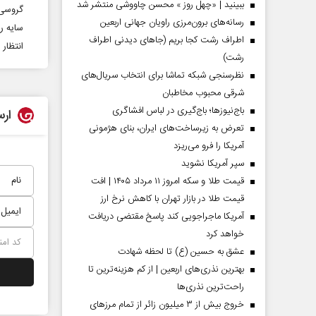
ببینید | «چهل روز » محسن چاووشی منتشر شد
گروسی:
رسانه‌های برون‌مرزی راویان جهانی اربعین
سایه ر
اطراف رشت کجا بریم (جاهای دیدنی اطراف
انتظار 
رشت)
نظرسنجی شبکه تماشا برای انتخاب سریال‌های
شرقی محبوب مخاطبان
باج‌نیوزها؛ باج‌گیری در لباس افشاگری
ارس
تعرض به زیرساخت‌های ایران، بنای هژمونی
آمریکا را فرو می‌ریزد
سپر آمریکا نشوید
قیمت طلا و سکه امروز ۱۱ مرداد ۱۴۰۵ | افت
قیمت طلا در بازار تهران با کاهش نرخ ارز
آمریکا ماجراجویی کند پاسخ مقتضی دریافت
خواهد کرد
عشق به حسین (ع) تا لحظه شهادت
بهترین نذری‌های اربعین | از کم هزینه‌ترین تا
راحت‌ترین نذری‌ها
خروج بیش از ۳ میلیون زائر از تمام مرز‌های