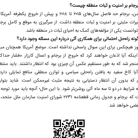
برجام بر امنیت و ثبات منطقه چیست؟
به باور من، برجام حد فاصل سال‌های ۲۰۱۵ تا ۲۰۱۸ و پیش از خروج یکطر
، تأثیرات مثبتی بر امنیت و ثبات منطقه داشت. از سرگیری به موقع و کامل برج
انست یکی از مؤلفه‌های کمک به احیای ثبات در منطقه باشد.
گونه راه‌حل احتمالی برای همکاری آتی درباره این مسئله وجود دارد؟
مروز هیچکس برای این سوال پاسخی نداشته است. موضع آمریکا همچنان مب
اینکه آیا اذعان خواهند کرد که خروج از برجام و اعمال کارزار «فشار حداک
نجر شد که به طور مستقیم عکس آن چیزی بود که انتظار داشتند. باید منتظر
از باتلاق انرژی تا بن‌بست ترامپ
حکایت یک تار
یا کاخ سفید به یافتن راه‌حلی سیاسی و توازن منطقی منافع تمایلی دارد 
نرگس خانعلی‌زا
ی که بدون آن انتظار دستیابی به نتیجه مثبت غیرممکن است. شاید بتوان 
رضا سپهوند - سخنگوی کمیسیون انرژی مجلس
شرایط در دو تا سه ماه آتی روشن‌تر شود. با این حال؛ آنچه باید مورد توجه قر