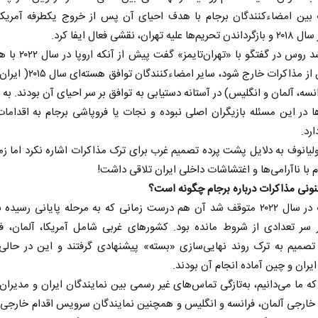
 بین امضاءکنندگان برجام با هدف احیای آن پس از خروج یکطرفه آمریکا 
یه تهران، نقشی فعال ایفا کرد.
مقام ارشد روس در گفتگو با «تهرا
واشنگتن از مذاکرات خارج شود، سایر امضاء
نسه، آلمان و انگلیس) در آستانه دستیابی به توافق بر سر احیای آن بودند. به ب
ها در این مسئله بازیگران اصلی نبوده و نجات یا فروپاشی برجام به اقدامات
رد.
لیانوف به دلایل پشت پرده تصمیم غرب برای ترک مذاکرات اشاره نکرد اما زم
م با ناآرامی‌ها و اغتشاشات داخلی ایران تلاقی داشت!
ونی مذاکرات درباره برجام چگونه است؟
مذاکرات در سال ۲۰۲۲ متوقف شد آن هم درست زمانی که به مرحله پایانی رسیده 
ر سر تعدادی از شروط مانده بود. کشورهای غربی شامل آمریکا، آلمان، فر
تصمیم به ترک روند نهایی‌سازی «بسته» پیشنهادی گرفتند و این در حالی 
ایران و چین آماده انجام آن بودند.
که ما می‌دانیم، به‌تازگی تماس‌های غیر رسمی بین نمایندگان ایران و مدیرا
رجی آلمان، فرانسه و انگلیس و همچنین نمایندگان سرویس اقدام خارجی ا