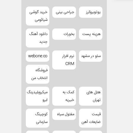
یوتوبروکرز
جراحی بینی
خرید گوشی
شیائومی
هزینه پست
بخورات
دانلود آهنگ
جدید
سئو در مشهد
نرم افزار
webone.co
CRM
فروشگاه
انتخاب من
هتل های
کمک به
میکروبلیدینگ
تهران
خیریه
ابرو
قیمت
مفتول سیاه
کوچینگ
ضایعات آهن
سازمانی