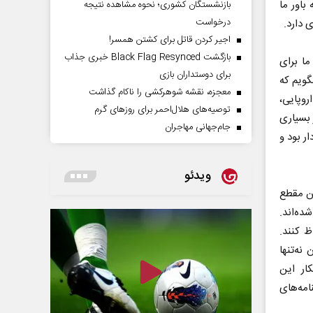
باور ما
بازنشستگان کشوری؛ نحوه مشاهده نتیجه
درخواست
 دارد.
اجیر کردن قاتل برای کشتن همسر!
بازگشت Black Flag Resynced خبری جذاب
شت. ما برای
برای دوستداران بازی
گویم که
معجزه، نقشه شوهرکشی را ناکام گذاشت
روپایی،
توصیه‌های هلال‌احمر برای روز‌های گرم
 بسیاری
جام‌جهانی مهاجران
ار بود و
ویدئو
ین مقطع
ه‌اند.
ظ کنند.
نه‌تنها
کار این
امه‌های