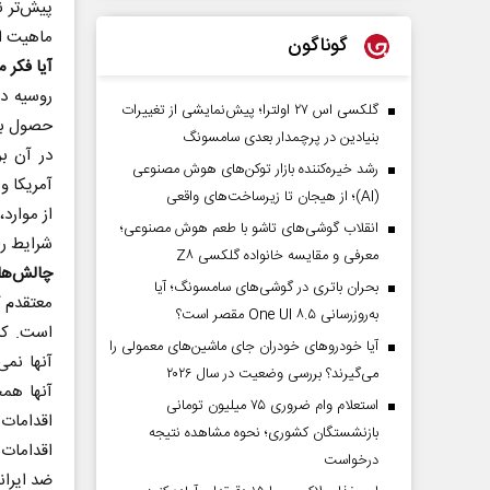
پیش‌تر ن
ماهیت ای
گوناگون
آیا فکر 
گلکسی اس ۲۷ اولترا؛ پیش‌نمایشی از تغییرات
حصول به 
بنیادین در پرچمدار بعدی سامسونگ
در آن بر
رشد خیره‌کننده بازار توکن‌های هوش مصنوعی
آمریکا و
(AI)؛ از هیجان تا زیرساخت‌های واقعی
از موارد،
انقلاب گوشی‌های تاشو‌ با طعم هوش مصنوعی؛
شرایط را
معرفی و مقایسه خانواده گلکسی Z۸
چالش‌های
بحران باتری در گوشی‌های سامسونگ؛ آیا
معتقدم ک
به‌روزرسانی One UI ۸.۵ مقصر است؟
است. کش
آیا خودروهای خودران جای ماشین‌های معمولی را
آنها نمی
می‌گیرند؟ بررسی وضعیت در سال ۲۰۲۶
آنها همچ
استعلام وام ضروری ۷۵ میلیون تومانی
اقدامات 
بازنشستگان کشوری؛ نحوه مشاهده نتیجه
اقدامات 
درخواست
ضد ایران