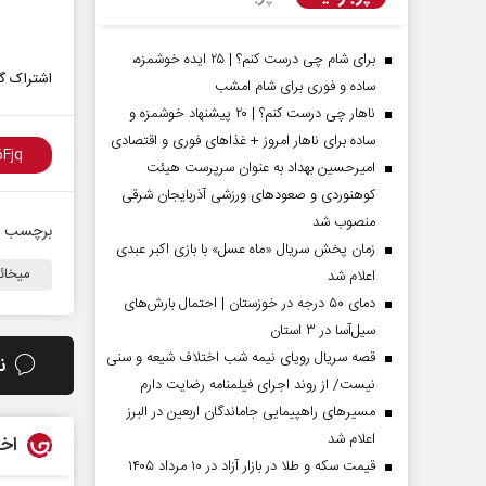
برای شام چی درست کنم؟ | ۲۵ ایده خوشمزه،
اشتراک گذ
ساده و فوری برای شام امشب
ناهار چی درست کنم؟ | ۲۰ پیشنهاد خوشمزه و
ساده برای ناهار امروز + غذاهای فوری و اقتصادی
امیرحسین بهداد به عنوان سرپرست هیئت
کوهنوردی و صعودهای ورزشی آذربایجان شرقی
منصوب شد
برچسب ه
زمان پخش سریال «ماه عسل» با بازی اکبر عبدی
میخائی
اعلام شد
مردادماه
صفحات نخست روزنامه ها‌ی‌سه‌شنبه ۶ مردادماه
صفحات
دمای ۵۰ درجه در خوزستان | احتمال بارش‌های
سیل‌آسا در ۳ استان
قصه سریال رویای نیمه شب اختلاف شیعه و سنی
ن
نیست/ از روند اجرای فیلمنامه رضایت دارم
مسیر‌های راهپیمایی جاماندگان اربعین در البرز
اعلام شد
اخب
قیمت سکه و طلا در بازار آزاد در ۱۰ مرداد ۱۴۰۵