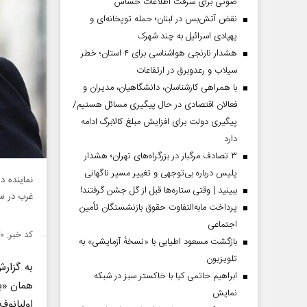
صوتی برای سرقت اطلاعات حساس
نقض آتش‌بس در لبنان؛ حمله توپخانه‌ای و
پهپادی اسرائیل به چند شهرک
هشدار نارنجی هواشناسی برای ۴ استان؛ خطر
سیلاب و رعدوبرق در ارتفاعات
با همراهی کارشناسان، دانشگاهیان، مدیران و
فعالان اقتصادی در حال پیگیری مسائل هستیم/
پیگیری دولت برای افزایش مبلغ کالابرگ ادامه
دارد
۳ تصادف مرگبار در بزرگراه‌های تهران؛ هشدار
پلیس درباره بی‌توجهی و تغییر مسیر ناگهانی
نماینده د
ببینید | وقتی ستاره‌ها قبل از گل جشن گرفتند!
غرب در سال ۲۰۲۲ از مذاکرات احیای ب
پرداخت مابه‌التفاوت حقوق بازنشستگان تأمین
اجتماعی
کد خبر: ۱۴۹۰۴۷۰
بازگشت مسعود اطیابی با «نسخهٔ آزمایشی» به
تلویزیون
به گزار
ابراهیم حاتمی کیا با خاکستر سبز در شبکه
همان «بر
نمایش
اولیانوف