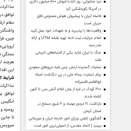
مرد عنکبوتی: روز تازه با فروش ۵۰۰ میلیون دلاری
مذاکرات
در آمریکا رکوردشکنی کرد
توافق در سال ۲۰۱۸ و بازگرداندن تحریم‌ها عل
فاصله ایران با پیشرو‌ان هوش مصنوعی قابل
جبران است
واقعیت‌ها را بپذیرید و به تعهدات خود عمل کنید
اعلام جزئیات ثبت ادعا، تهیه نقشه UTM و ارائه
چین، فرا
مادر سند
اروپایی‌
جنگ با ایران شاید یکی از اشتباه‌های تاریخی
بستگی دا
باشد
هرچند او
عملیات گسترده ارتش یمن علیه نیروهای سعودی
این اقدا
پیام تسلیت رسانه ملی در پی درگذشت استاد
شرایط کن
ابوالقاسم قاسم‌زاده
۳۰۰ کودک در غزه از زمان اعلام آتش بس تا کنون
توافق ب
کشته شدند
انگلیس 
بازداشت ۲۱ مزدور موساد و ۴ شرور مسلح در
روسیه و 
استان کرمان
تا جایی 
گفتگوی تلفنی وزرای امور خارجه ایران و موریتانی
سرویس خا
ببینید | اتحاد مقدس، از اصولی‌ترین امور است