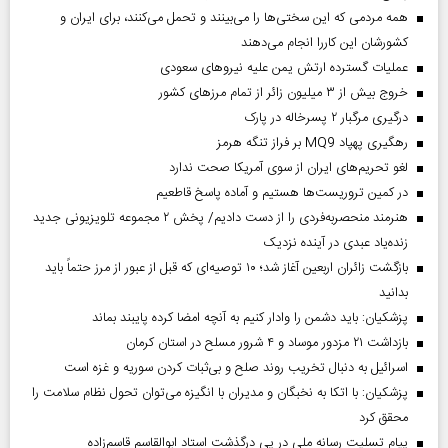
همه مردمی که این سختی‌ها را می‌بینند و تحمل می‌کنند، برای ایران و
کشورشان این کاررا انجام می‌دهند
عملیات گسترده ارتش یمن علیه نیروهای سعودی
خروج بیش از ۳ میلیون زائر از تمام مرز‌های کشور
درگیری مرگبار ۲ پسرخاله در پارک
رهگیری پهپاد MQ9 بر فراز تنگه هرمز
لغو تحریم‌های ایران از سوی آمریکا صحت ندارد
در کمین تروریست‌ها هستیم و آماده پاسخ قاطعیم
هنرمند منحصر‌به‌فردی را از دست دادیم/ پخش ۲ مجموعه تلویزیونی جدید
زنده‌یاد عبدی در آینده نزدیک
بازگشت زائران اربعین آغاز شد؛ ۱۰ توصیه‌ای که قبل از عبور از مرز حتماً باید
بدانید
پزشکیان: باید دشمن را وادار کنیم به آنچه امضا کرده پایبند بماند
بازداشت ۲۱ مزدور موساد و ۴ شرور مسلح در استان کرمان
اسرائیل به دنبال تخریب روند صلح و بی‌ثبات کردن سوریه و غزه است
پزشکیان: با اتکا به نخبگان و مدیران با انگیزه می‌توان تحول نظام سلامت را
محقق کرد
پیام تسلیت رسانه ملی در پی درگذشت استاد ابوالقاسم قاسم‌زاده