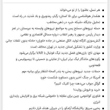
هر نسل، عاشورا را از نو می‌خواند
هشدار هواشناسی برای ۱۵ استان؛ رگبار، رعدوبرق و باد شدید در راه است
تحلیل جایگاه «شبکه خبر» در ذهن مخاطب
حمله نیروهای مسلح یمن به مواضع نیروهای وابسته به عربستان در تعز
دیدار رئیس‌ جمهور با رهبر انقلاب درباره مسائل اقتصادی و نظامی
آتش‌سوزی کارگاه تولید الکل صنعتی در جاده خاوران؛ حادثه بدون تلفات جانی
وزارت کشور با تشکیل استان جدید در تهران مخالف است
مهدی تاج: بازی‌های فصل جدید لیگ فوتبال با VAR برگزار می‌شود
رکورد‌های ماندگار لیگ برتر ایران؛ از عنایتی و حسینی تا پرسپولیس و
قلعه‌نویی
حملات جدید نیروهای یمنی به بندر المخا؛ انتظار برای بیانیه مهم
آمریکا در جنگ اخیر بدون دستاورد شکست خورد
گوگل جواب می‌دهد؛ چرا کلیک کنیم؟
خرید و فروش روایت!
فناوری کوانتومی چین برای مقابله با خاموشی شبکه برق و افزایش پایداری
انرژی
یحیی سریع: پالایشگاه آرامکو را در جیزان هدف قرار دادیم