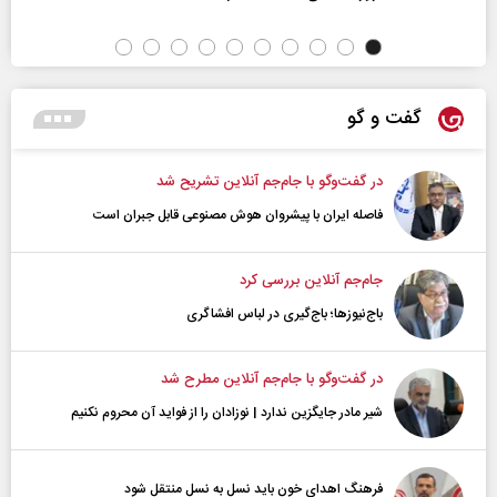
گفت و گو
در گفت‌و‌گو با جام‌جم آنلاین تشریح شد
فاصله ایران با پیشرو‌ان هوش مصنوعی قابل جبران است
جام‌جم آنلاین بررسی کرد
باج‌نیوزها؛ باج‌گیری در لباس افشاگری
در گفت‌و‌گو با جام‌جم آنلاین مطرح شد
شیر مادر جایگزین ندارد | نوزادان را از فواید آن محروم نکنیم
فرهنگ اهدای خون باید نسل به نسل منتقل شود