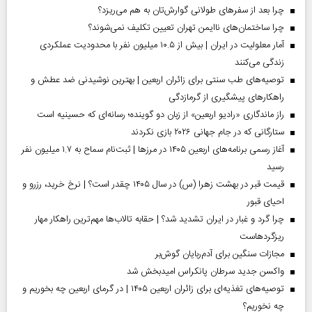
چرا بعد از سفرهای طولانی گوارش‌تان به هم می‌ریزد؟
چرا ساختمان‌های ناایمن تهران تعیین تکلیف نمی‌شوند؟
آمار معلولیت در ایران | بیش از ۱۰.۵ میلیون نفر با محدودیت عملکردی
زندگی می‌کنند
توصیه‌های طب سنتی برای زائران اربعین | بهترین نوشیدنی ضد عطش و
راهکارهای پیشگیری از گرمازدگی
راز ماندگاری «رادیو اربعین» از زبان دو گوینده؛ رسانه‌ای که حسینیه است
ستارگانی که در جام جهانی ۲۰۲۶ بازی نکردند
آغاز رسمی برنامه‌های اربعین ۱۴۰۵ در مرز‌ها | ثبت‌نام سماح به ۱.۷ میلیون نفر
رسید
قیمت قبر در بهشت زهرا (س) در سال ۱۴۰۵ چقدر است؟ | نرخ خرید، رزرو و
احیای قبور
چرا گرد و غبار در ایران تشدید شد؟ | حقابه تالاب‌ها مهم‌ترین راهکار مهار
ریزگردهاست
مجازات سنگین برای آدم‌ربایان گوش‌بر
واکسن جدید سرطان پانکراس امیدبخش شد
توصیه‌های تغذیه‌ای برای زائران اربعین ۱۴۰۵ | در گرمای اربعین چه بخوریم و
چه نخوریم؟