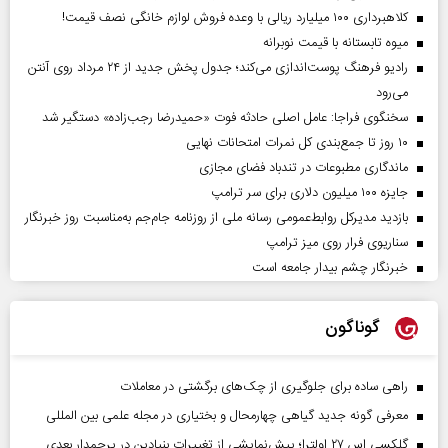
کلاهبرداری ۱۰۰ میلیارد ریالی با وعده فروش لوازم خانگی نصف قیمت!
میوه تابستانه با قیمت نوبرانه
رادیو فرهنگ پوست‌اندازی می‌کند؛ جدول پخش جدید از ۲۴ مرداد روی آنتن
می‌رود
سخنگوی فراجا: عامل اصلی حادثه فوت «حمیدرضا رجب‌زاده» دستگیر شد
۱۰ روز تا جمع‌بندی کل نمرات امتحانات نهایی
ماندگاری مطبوعات در تندباد فضای مجازی
جایزه ۱۰۰ میلیون دلاری برای سر ترامپ
بازدید مدیرکل روابط‌عمومی رسانه ملی از روزنامه جام‌جم به‌مناسبت روز خبرنگار
سناریوی فرار روی میز ترامپ
خبرنگار چشم بیدار جامعه است
گوناگون
راهی ساده برای جلوگیری از چک‌های برگشتی در معاملات
معرفی گونه جدید گیاهی چهارمحال و بختیاری در مجله علمی بین المللی
گلکسی اس ۲۷ اولترا؛ پیش‌نمایشی از تغییرات بنیادین در پرچمدار بعدی