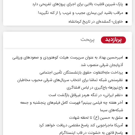
پارک شیرین قابلیت‌ بالایی برای اجرای پروژهای تفریحی دارد
مراقب باشید این بیماری عجیب و غریب را از کنه نگیرید!
خاوران؛ گمشده‌ای در تاریخ کرمانشاه
پربازدید
پربحث
امیرحسین بهداد به عنوان سرپرست هیئت کوهنوردی و صعودهای ورزشی
آذربایجان شرقی منصوب شد
پرداخت مابه‌التفاوت حقوق بازنشستگان تأمین اجتماعی
نظرسنجی شبکه تماشا برای انتخاب سریال‌های شرقی محبوب مخاطبان
باج‌نیوزها؛ باج‌گیری در لباس افشاگری
«نظم ایرانی» در تنگه هرمز غیرقابل بازگشت است
آخر هفته چه فیلمی ببینیم؟ فهرست کامل فیلم‌های پنجشنبه و جمعه
شبکه‌های سیما
عشق به حسین (ع) تا لحظه شهادت
آمریکا ماجراجویی کند پاسخ مقتضی دریافت خواهد کرد
پاسخ قانون به خشونت در قاب اینستاگرام