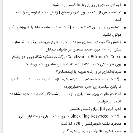
گره قتل در دی‌جی پارتی با ۵۰ قسم باز می‌شود
ثبت‌نام بیش از یک میلیون نفر در سماح | زائران «همیار اربعین» را نصب
کنند
متقاضیان ارز اربعین ۱۴۰۵ بخوانند | ثبت‌نام در سامانه سماح را به روز‌های آخر
موکول نکنید
کاهش ۲۵ درصدی بستری مجدد با اجرای طرح «پرستار پیگیر» | شناسایی
بیش از ۳۰۰۰ مورد جدید سرطان در خانواده بیماران
Castlevania: Belmont’s Curse؛ بازگشت باشکوه شکارچیان خون‌آشام
روی هر لینکی کلیک نکنید، دام کلاهبرداران سایبری همین‌جاست
سرمایه‌گذاری برای رفاه؛ هزینه یا آینده‌سازی؟
بازگشت مسعود شصت‌چی با دردسر‌های تازه؛ از شایعه حضور در میز مذاکره
تا پایان فیلمبرداری «مرد سه‌هزارچهره»
استعلام وام ضروری ۷۵ میلیون تومانی بازنشستگان کشوری؛ نحوه مشاهده
نتیجه درخواست
اجیر کردن قاتل برای کشتن همسر!
بازگشت Black Flag Resynced خبری جذاب برای دوستداران بازی
معجزه، نقشه شوهرکشی را ناکام گذاشت
توصیه‌های هلال‌احمر برای روز‌های گرم