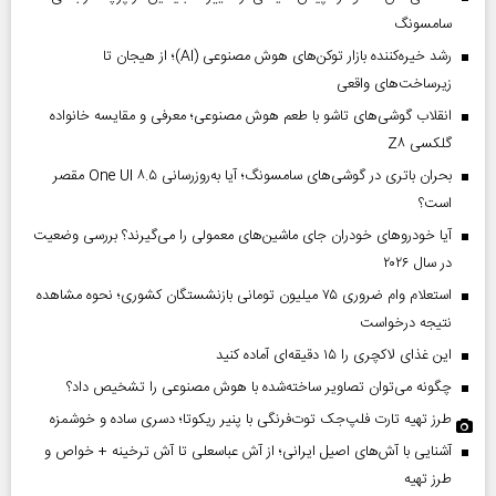
سامسونگ
رشد خیره‌کننده بازار توکن‌های هوش مصنوعی (AI)؛ از هیجان تا
زیرساخت‌های واقعی
انقلاب گوشی‌های تاشو‌ با طعم هوش مصنوعی؛ معرفی و مقایسه خانواده
گلکسی Z۸
بحران باتری در گوشی‌های سامسونگ؛ آیا به‌روزرسانی One UI ۸.۵ مقصر
است؟
آیا خودروهای خودران جای ماشین‌های معمولی را می‌گیرند؟ بررسی وضعیت
در سال ۲۰۲۶
استعلام وام ضروری ۷۵ میلیون تومانی بازنشستگان کشوری؛ نحوه مشاهده
نتیجه درخواست
این غذای لاکچری را ۱۵ دقیقه‌ای آماده کنید
چگونه می‌توان تصاویر ساخته‌شده با هوش مصنوعی را تشخیص داد؟
طرز تهیه تارت فلپ‌جک توت‌فرنگی با پنیر ریکوتا؛ دسری ساده و خوشمزه
آشنایی با آش‌های اصیل ایرانی؛ از آش عباسعلی تا آش ترخینه + خواص و
طرز تهیه