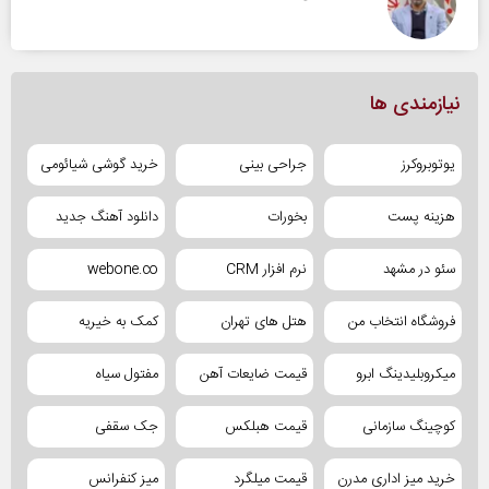
نیازمندی ها
یوتوبروکرز
جراحی بینی
خرید گوشی شیائومی
هزینه پست
بخورات
دانلود آهنگ جدید
سئو در مشهد
نرم افزار CRM
webone.co
فروشگاه انتخاب من
هتل های تهران
کمک به خیریه
میکروبلیدینگ ابرو
قیمت ضایعات آهن
مفتول سیاه
کوچینگ سازمانی
قیمت هبلکس
جک سقفی
خرید میز اداری مدرن
قیمت میلگرد
میز کنفرانس