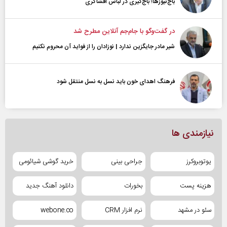
باج‌نیوزها؛ باج‌گیری در لباس افشاگری
در گفت‌و‌گو با جام‌جم آنلاین مطرح شد
شیر مادر جایگزین ندارد | نوزادان را از فواید آن محروم نکنیم
فرهنگ اهدای خون باید نسل به نسل منتقل شود
نیازمندی ها
یوتوبروکرز
جراحی بینی
خرید گوشی شیائومی
هزینه پست
بخورات
دانلود آهنگ جدید
سئو در مشهد
نرم افزار CRM
webone.co