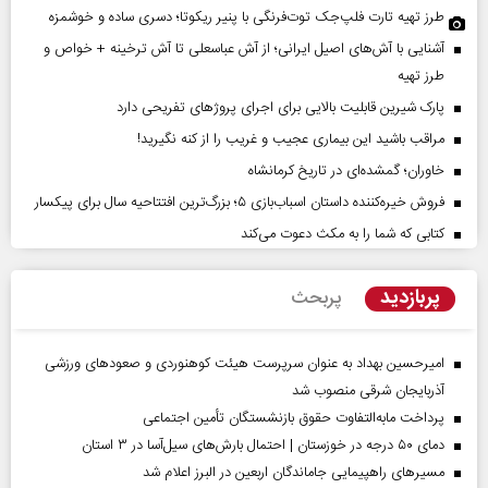
طرز تهیه تارت فلپ‌جک توت‌فرنگی با پنیر ریکوتا؛ دسری ساده و خوشمزه
آشنایی با آش‌های اصیل ایرانی؛ از آش عباسعلی تا آش ترخینه + خواص و
طرز تهیه
پارک شیرین قابلیت‌ بالایی برای اجرای پروژهای تفریحی دارد
مراقب باشید این بیماری عجیب و غریب را از کنه نگیرید!
خاوران؛ گمشده‌ای در تاریخ کرمانشاه
فروش خیره‌کننده داستان اسباب‌بازی ۵؛ بزرگ‌ترین افتتاحیه سال برای پیکسار
کتابی که شما را به مکث دعوت می‌کند
پربازدید
پربحث
امیرحسین بهداد به عنوان سرپرست هیئت کوهنوردی و صعودهای ورزشی
آذربایجان شرقی منصوب شد
پرداخت مابه‌التفاوت حقوق بازنشستگان تأمین اجتماعی
دمای ۵۰ درجه در خوزستان | احتمال بارش‌های سیل‌آسا در ۳ استان
مسیر‌های راهپیمایی جاماندگان اربعین در البرز اعلام شد