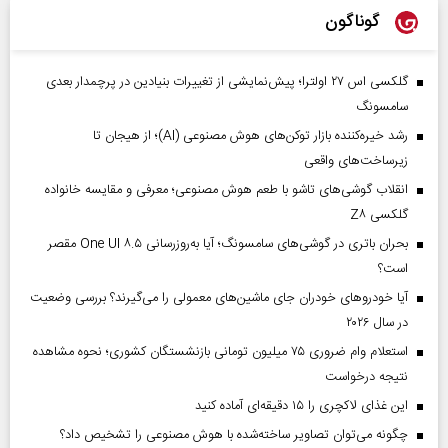
گوناگون
گلکسی اس ۲۷ اولترا؛ پیش‌نمایشی از تغییرات بنیادین در پرچمدار بعدی
سامسونگ
رشد خیره‌کننده بازار توکن‌های هوش مصنوعی (AI)؛ از هیجان تا
زیرساخت‌های واقعی
انقلاب گوشی‌های تاشو‌ با طعم هوش مصنوعی؛ معرفی و مقایسه خانواده
گلکسی Z۸
بحران باتری در گوشی‌های سامسونگ؛ آیا به‌روزرسانی One UI ۸.۵ مقصر
است؟
آیا خودروهای خودران جای ماشین‌های معمولی را می‌گیرند؟ بررسی وضعیت
در سال ۲۰۲۶
استعلام وام ضروری ۷۵ میلیون تومانی بازنشستگان کشوری؛ نحوه مشاهده
نتیجه درخواست
این غذای لاکچری را ۱۵ دقیقه‌ای آماده کنید
چگونه می‌توان تصاویر ساخته‌شده با هوش مصنوعی را تشخیص داد؟