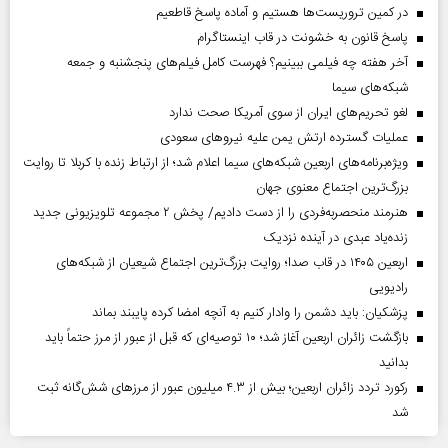
در کمین تروریست‌ها هستیم و آماده پاسخ قاطعیم
پاسخ قانون به خشونت در قاب اینستاگرام
آخر هفته چه فیلمی ببینیم؟ فهرست کامل فیلم‌های پنجشنبه و جمعه
شبکه‌های سیما
لغو تحریم‌های ایران از سوی آمریکا صحت ندارد
عملیات گسترده ارتش یمن علیه نیروهای سعودی
ویژه‌برنامه‌های اربعین شبکه‌های سیما اعلام شد؛ از ارتباط زنده با کربلا تا روایت
بزرگ‌ترین اجتماع معنوی جهان
هنرمند منحصر‌به‌فردی را از دست دادیم/ پخش ۲ مجموعه تلویزیونی جدید
زنده‌یاد عبدی در آینده نزدیک
اربعین ۱۴۰۵ در قاب صدا؛ روایت بزرگ‌ترین اجتماع شیعیان از شبکه‌های
رادیویی
پزشکیان: باید دشمن را وادار کنیم به آنچه امضا کرده پایبند بماند
بازگشت زائران اربعین آغاز شد؛ ۱۰ توصیه‌ای که قبل از عبور از مرز حتماً باید
بدانید
رکورد تردد زائران اربعین؛ بیش از ۴.۳ میلیون عبور از مرزهای شش‌گانه ثبت
شد