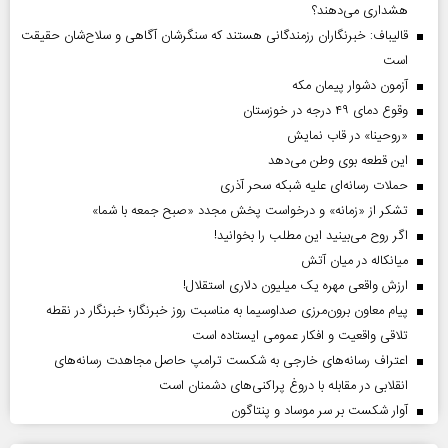
هشداری می‌دهند؟
قالیباف: خبرنگاران رزمندگانی هستند که سنگرشان آگاهی و سلاح‌شان حقیقت
است
آزمون دشوار پیمان مکه
وقوع دمای ۴۹ درجه در خوزستان
«روحینا» در قاب نمایش
این قطعه بوی وطن می‌دهد
حملات رسانه‌ای علیه شبکه سحر آذری
تشکر از «زمانه» و درخواست پخش مجدد «صبح جمعه با شما»
اگر روح می‌بینید این مطلب را بخوانید!
میانکاله در میان آتش
ارزش واقعی مهره یک میلیون دلاری استقلال!
پیام معاون برون‌مرزی صداوسیما به مناسبت روز خبرنگار؛ خبرنگار در نقطه
تلاقی واقعیت و افکار عمومی ایستاده است
اعتراف رسانه‌های خارجی به شکست ترامپ حاصل مجاهدت رسانه‌های
انقلابی در مقابله با دروغ پراکنی‌های دشمنان است
آوار شکست بر سر موساد و پنتاگون