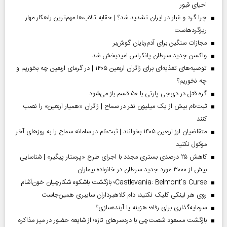
احیای قبور
چرا گرد و غبار در ایران تشدید شد؟ | حقابه تالاب‌ها مهم‌ترین راهکار مهار
ریزگردهاست
مجازات سنگین برای آدم‌ربایان گوش‌بر
واکسن جدید سرطان پانکراس امیدبخش شد
توصیه‌های تغذیه‌ای برای زائران اربعین ۱۴۰۵ | در گرمای اربعین چه بخوریم و
چه نخوریم؟
گره قتل در دی‌جی پارتی با ۵۰ قسم باز می‌شود
ثبت‌نام بیش از یک میلیون نفر در سماح | زائران «همیار اربعین» را نصب
کنند
متقاضیان ارز اربعین ۱۴۰۵ بخوانند | ثبت‌نام در سامانه سماح را به روز‌های آخر
موکول نکنید
کاهش ۲۵ درصدی بستری مجدد با اجرای طرح «پرستار پیگیر» | شناسایی
بیش از ۳۰۰۰ مورد جدید سرطان در خانواده بیماران
Castlevania: Belmont’s Curse؛ بازگشت باشکوه شکارچیان خون‌آشام
روی هر لینکی کلیک نکنید، دام کلاهبرداران سایبری همین‌جاست
سرمایه‌گذاری برای رفاه؛ هزینه یا آینده‌سازی؟
بازگشت مسعود شصت‌چی با دردسر‌های تازه؛ از شایعه حضور در میز مذاکره