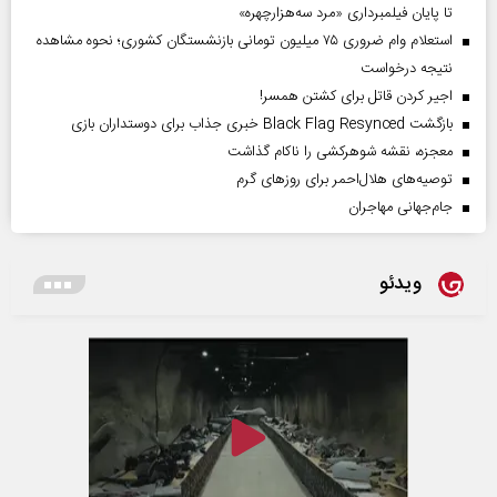
تا پایان فیلمبرداری «مرد سه‌هزارچهره»
استعلام وام ضروری ۷۵ میلیون تومانی بازنشستگان کشوری؛ نحوه مشاهده
نتیجه درخواست
اجیر کردن قاتل برای کشتن همسر!
بازگشت Black Flag Resynced خبری جذاب برای دوستداران بازی
معجزه، نقشه شوهرکشی را ناکام گذاشت
توصیه‌های هلال‌احمر برای روز‌های گرم
جام‌جهانی مهاجران
ویدئو