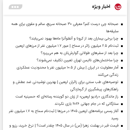
اخبار ویژه
صبحانه چی درست کنم؟ معرفی ۳۰ صبحانه سریع، سالم و مقوی برای همه
سلیقه‌ها
چرا برخی بیماران بعد از کرونا و آنفلوآنزا ماه‌ها بهبود نمی‌یابند؟
ثبت‌نام ۲.۵ میلیون زائر در سماح | عبور ۱.۷ میلیون نفر از مرز‌های اربعین
چرا بعد از سفرهای طولانی گوارش‌تان به هم می‌ریزد؟
چرا ساختمان‌های ناایمن تهران تعیین تکلیف نمی‌شوند؟
آمار معلولیت در ایران | بیش از ۱۰.۵ میلیون نفر با محدودیت عملکردی
زندگی می‌کنند
توصیه‌های طب سنتی برای زائران اربعین | بهترین نوشیدنی ضد عطش و
راهکارهای پیشگیری از گرمازدگی
راز ماندگاری «رادیو اربعین» از زبان دو گوینده؛ رسانه‌ای که حسینیه است
ستارگانی که در جام جهانی ۲۰۲۶ بازی نکردند
آغاز رسمی برنامه‌های اربعین ۱۴۰۵ در مرز‌ها | ثبت‌نام سماح به ۱.۷ میلیون نفر
رسید
قیمت قبر در بهشت زهرا (س) در سال ۱۴۰۵ چقدر است؟ | نرخ خرید، رزرو و