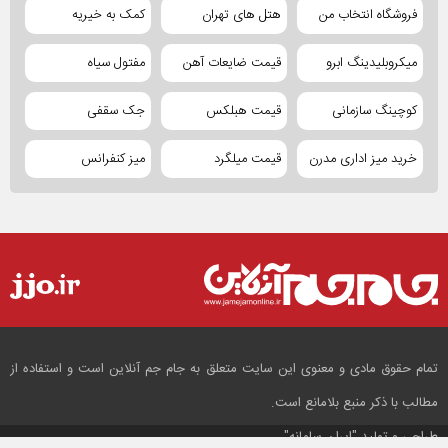
فروشگاه انتخاب من
هتل های تهران
کمک به خیریه
میکروبلیدینگ ابرو
قیمت ضایعات آهن
مفتول سیاه
کوچینگ سازمانی
قیمت هبلکس
جک سقفی
خرید میز اداری مدرن
قیمت میلگرد
میز کنفرانس
تمام حقوق مادی و معنوی این سایت متعلق به جام جم آنلاین است و استفاده از
مطالب با ذکر منبع بلامانع است.
طراحی و تولید
"ایران سامانه"