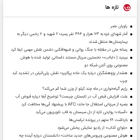
تازه ها
راویان نصر
آمار شهدای غزه به ۷۳ هزار و ۳۸۴ نفر رسید؛ ۲ شهید و ۶ زخمی دیگر به
بیمارستان‌ها منتقل شدند
رسانه ملی در مقابله با جنگ روانی و شبهه‌افکنی دشمن نقش مهمی ایفا کرد
ببینید | «لبالب»؛ نخستین سریال مستند داستانی تولید شده با هوش
مصنوعی روی آنتن شبکه دو
هشدار پژوهشگران درباره یک ماده پرکاربرد؛ نقش پلی‌اتیلن در تشدید کبد
چرب
رژیم گیاه‌خواری در ماه چند کیلو از وزن شما کم می‌کند؟
علت افزایش قبض آب در تابستان چیست؟ توضیح آبفا درباره قبوض آب
بصره از میزبانی استقلال جا ماند؛ AFC با پیشنهاد آبی‌ها مخالفت کرد
«آسباد»؛ روایتی تازه از دل سیستان به قاب تلویزیون می‌آید
بازداشت ۲۸ متهم در پرونده تراستی‌ها
«بلواي کذاب» از رادیو نمایش پخش می‌شود
هوش مصنوعی ویروس‌های جدید ساخت؛ دانشمندان درباره آینده چه