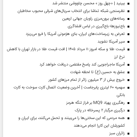
ببینید | «چهل روز » محسن چاووشی منتشر شد
نظرسنجی شبکه تماشا برای انتخاب سریال‌های شرقی محبوب مخاطبان
رسانه‌های برون‌مرزی راویان جهانی اربعین
باج‌نیوزها؛ باج‌گیری در لباس افشاگری
تعرض به زیرساخت‌های ایران، بنای هژمونی آمریکا را فرو می‌ریزد
سپر آمریکا نشوید
قیمت طلا و سکه امروز ۱۱ مرداد ۱۴۰۵ | افت قیمت طلا در بازار تهران با کاهش
نرخ ارز
آمریکا ماجراجویی کند پاسخ مقتضی دریافت خواهد کرد
عشق به حسین (ع) تا لحظه شهادت
خروج بیش از ۳ میلیون زائر از تمام مرز‌های کشور
سهمیه ۶۰ لیتری پابرجاست | آخرین وضعیت اتصال کارت سوخت به کارت
بانکی
رهگیری پهپاد MQ9 بر فراز تنگه هرمز
درگیری مرگبار ۲ پسرخاله در پارک
همه مردمی که این سختی‌ها را می‌بینند و تحمل می‌کنند، برای ایران و
کشورشان این کاررا انجام می‌دهند
‌زائران سبز