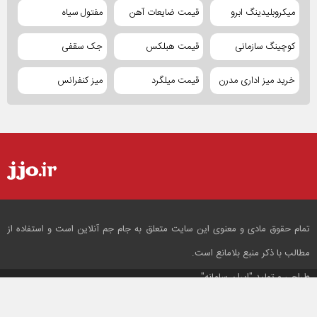
میکروبلیدینگ ابرو
قیمت ضایعات آهن
مفتول سیاه
کوچینگ سازمانی
قیمت هبلکس
جک سقفی
خرید میز اداری مدرن
قیمت میلگرد
میز کنفرانس
تمام حقوق مادی و معنوی این سایت متعلق به جام جم آنلاین است و استفاده از
مطالب با ذکر منبع بلامانع است.
طراحی و تولید
"ایران سامانه"