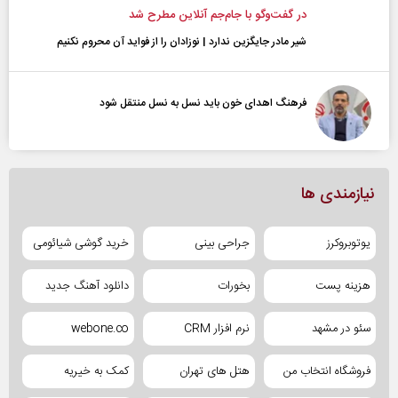
در گفت‌و‌گو با جام‌جم آنلاین مطرح شد
شیر مادر جایگزین ندارد | نوزادان را از فواید آن محروم نکنیم
فرهنگ اهدای خون باید نسل به نسل منتقل شود
نیازمندی ها
یوتوبروکرز
جراحی بینی
خرید گوشی شیائومی
هزینه پست
بخورات
دانلود آهنگ جدید
سئو در مشهد
نرم افزار CRM
webone.co
فروشگاه انتخاب من
هتل های تهران
کمک به خیریه