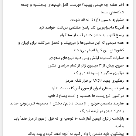
آخر هفته چه فیلمی ببینیم؟ فهرست کامل فیلم‌های پنجشنبه و جمعه
شبکه‌های سیما
عشق به حسین (ع) تا لحظه شهادت
آمریکا ماجراجویی کند پاسخ مقتضی دریافت خواهد کرد
پاسخ قانون به خشونت در قاب اینستاگرام
همه مردمی که این سختی‌ها را می‌بینند و تحمل می‌کنند، برای ایران و
کشورشان این کاررا انجام می‌دهند
عملیات گسترده ارتش یمن علیه نیروهای سعودی
خروج بیش از ۳ میلیون زائر از تمام مرز‌های کشور
درگیری مرگبار ۲ پسرخاله در پارک
رهگیری پهپاد MQ9 بر فراز تنگه هرمز
لغو تحریم‌های ایران از سوی آمریکا صحت ندارد
در کمین تروریست‌ها هستیم و آماده پاسخ قاطعیم
هنرمند منحصر‌به‌فردی را از دست دادیم/ پخش ۲ مجموعه تلویزیونی جدید
زنده‌یاد عبدی در آینده نزدیک
بازگشت زائران اربعین آغاز شد؛ ۱۰ توصیه‌ای که قبل از عبور از مرز حتماً باید
بدانید
پزشکیان: باید دشمن را وادار کنیم به آنچه امضا کرده پایبند بماند