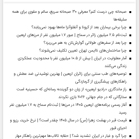
صبحانه چی درست کنم؟ معرفی ۳۰ صبحانه سریع، سالم و مقوی برای همه
سلیقه‌ها
چرا برخی بیماران بعد از کرونا و آنفلوآنزا ماه‌ها بهبود نمی‌یابند؟
ثبت‌نام ۲.۵ میلیون زائر در سماح | عبور ۱.۷ میلیون نفر از مرز‌های اربعین
چرا بعد از سفرهای طولانی گوارش‌تان به هم می‌ریزد؟
چرا ساختمان‌های ناایمن تهران تعیین تکلیف نمی‌شوند؟
آمار معلولیت در ایران | بیش از ۱۰.۵ میلیون نفر با محدودیت عملکردی
زندگی می‌کنند
توصیه‌های طب سنتی برای زائران اربعین | بهترین نوشیدنی ضد عطش و
راهکارهای پیشگیری از گرمازدگی
راز ماندگاری «رادیو اربعین» از زبان دو گوینده؛ رسانه‌ای که حسینیه است
ستارگانی که در جام جهانی ۲۰۲۶ بازی نکردند
آغاز رسمی برنامه‌های اربعین ۱۴۰۵ در مرز‌ها | ثبت‌نام سماح به ۱.۷ میلیون نفر
رسید
قیمت قبر در بهشت زهرا (س) در سال ۱۴۰۵ چقدر است؟ | نرخ خرید، رزرو و
احیای قبور
چرا گرد و غبار در ایران تشدید شد؟ | حقابه تالاب‌ها مهم‌ترین راهکار مهار