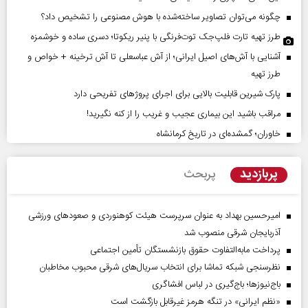
چگونه می‌توان تصاویر ساخته‌شده با هوش مصنوعی را تشخیص داد؟
طرز تهیه تارت فلپ‌جک توت‌فرنگی با پنیر ریکوتا؛ دسری ساده و خوشمزه
آشنایی با آش‌های اصیل ایرانی؛ از آش عباسعلی تا آش ترخینه + خواص و
طرز تهیه
پارک شیرین قابلیت‌ بالایی برای اجرای پروژهای تفریحی دارد
مراقب باشید این بیماری عجیب و غریب را از کنه نگیرید!
خاوران؛ گمشده‌ای در تاریخ کرمانشاه
پربازدید
پربحث
امیرحسین بهداد به عنوان سرپرست هیئت کوهنوردی و صعودهای ورزشی
آذربایجان شرقی منصوب شد
پرداخت مابه‌التفاوت حقوق بازنشستگان تأمین اجتماعی
نظرسنجی شبکه تماشا برای انتخاب سریال‌های شرقی محبوب مخاطبان
باج‌نیوزها؛ باج‌گیری در لباس افشاگری
«نظم ایرانی» در تنگه هرمز غیرقابل بازگشت است