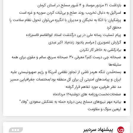
بازداشت ۲۱ مزدور موساد و ۴ شرور مسلح در استان کرمان
اسرائیل به دنبال تخریب روند صلح و بی‌ثبات کردن سوریه و غزه است
پزشکیان: با اتکا به نخبگان و مدیران با انگیزه می‌توان تحول نظام سلامت را
محقق کرد
پیام تسلیت رسانه ملی در پی درگذشت استاد ابوالقاسم قاسم‌زاده
گزارش تصویری | مراسم یادبود زنده‌یاد اکبر عبدی
برادرکشی به خاطر کار نکردن
صبحانه چی درست کنم؟ معرفی ۳۰ صبحانه سریع، سالم و مقوی برای همه
سلیقه‌ها
بسته‌شدن تنگه هرمز ناشی از تجاوز نظامی آمریکا و رژیم صهیونیستی علیه
ایران و پیامد‌های امنیتی آن برای کل منطقه بود/مختصات جغرافیایی مسیر
مد نظر طرفین، مورد تفاهم قرار گرفته
صفحات‌نخست‌روزنامه ها‌ی دوشنبه‌۱۲ مردادماه
بیانیه مهم نیروهای مسلح یمن درباره حمله به نفتکش سعودی "وفاء"
اربعین سوگ و مقاومت
پیشنهاد سردبیر