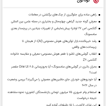
گوناگون
راهی ساده برای جلوگیری از چک‌های برگشتی در معاملات
معرفی گونه جدید گیاهی چهارمحال و بختیاری در مجله علمی بین المللی
گلکسی اس ۲۷ اولترا؛ پیش‌نمایشی از تغییرات بنیادین در پرچمدار بعدی
سامسونگ
رشد خیره‌کننده بازار توکن‌های هوش مصنوعی (AI)؛ از هیجان تا
زیرساخت‌های واقعی
انقلاب گوشی‌های تاشو‌ با طعم هوش مصنوعی؛ معرفی و مقایسه خانواده
گلکسی Z۸
بحران باتری در گوشی‌های سامسونگ؛ آیا به‌روزرسانی One UI ۸.۵ مقصر
است؟
آیا خودروهای خودران جای ماشین‌های معمولی را می‌گیرند؟ بررسی وضعیت
در سال ۲۰۲۶
استعلام وام ضروری ۷۵ میلیون تومانی بازنشستگان کشوری؛ نحوه مشاهده
نتیجه درخواست
این غذای لاکچری را ۱۵ دقیقه‌ای آماده کنید