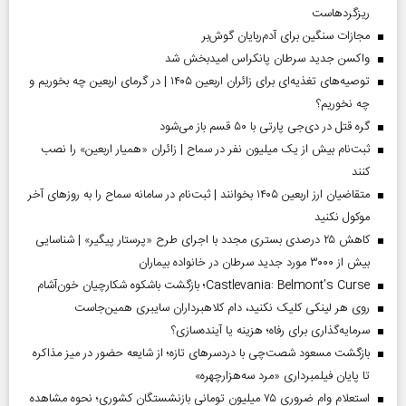
ریزگردهاست
مجازات سنگین برای آدم‌ربایان گوش‌بر
واکسن جدید سرطان پانکراس امیدبخش شد
توصیه‌های تغذیه‌ای برای زائران اربعین ۱۴۰۵ | در گرمای اربعین چه بخوریم و
چه نخوریم؟
گره قتل در دی‌جی پارتی با ۵۰ قسم باز می‌شود
ثبت‌نام بیش از یک میلیون نفر در سماح | زائران «همیار اربعین» را نصب
کنند
متقاضیان ارز اربعین ۱۴۰۵ بخوانند | ثبت‌نام در سامانه سماح را به روز‌های آخر
موکول نکنید
کاهش ۲۵ درصدی بستری مجدد با اجرای طرح «پرستار پیگیر» | شناسایی
بیش از ۳۰۰۰ مورد جدید سرطان در خانواده بیماران
Castlevania: Belmont’s Curse؛ بازگشت باشکوه شکارچیان خون‌آشام
روی هر لینکی کلیک نکنید، دام کلاهبرداران سایبری همین‌جاست
سرمایه‌گذاری برای رفاه؛ هزینه یا آینده‌سازی؟
بازگشت مسعود شصت‌چی با دردسر‌های تازه؛ از شایعه حضور در میز مذاکره
تا پایان فیلمبرداری «مرد سه‌هزارچهره»
استعلام وام ضروری ۷۵ میلیون تومانی بازنشستگان کشوری؛ نحوه مشاهده