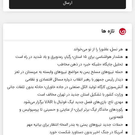
تازه ها
هر نسل، عاشورا را از نو می‌خواند
هشدار هواشناسی برای ۱۵ استان؛ رگبار، رعدوبرق و باد شدید در راه است
تحلیل جایگاه «شبکه خبر» در ذهن مخاطب
حمله نیروهای مسلح یمن به مواضع نیروهای وابسته به عربستان در تعز
دیدار رئیس‌ جمهور با رهبر انقلاب درباره مسائل اقتصادی و نظامی
آتش‌سوزی کارگاه تولید الکل صنعتی در جاده خاوران؛ حادثه بدون تلفات جانی
وزارت کشور با تشکیل استان جدید در تهران مخالف است
مهدی تاج: بازی‌های فصل جدید لیگ فوتبال با VAR برگزار می‌شود
رکورد‌های ماندگار لیگ برتر ایران؛ از عنایتی و حسینی تا پرسپولیس و
قلعه‌نویی
حملات جدید نیروهای یمنی به بندر المخا؛ انتظار برای بیانیه مهم
آمریکا در جنگ اخیر بدون دستاورد شکست خورد