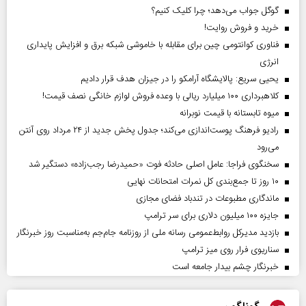
گوگل جواب می‌دهد؛ چرا کلیک کنیم؟
خرید و فروش روایت!
فناوری کوانتومی چین برای مقابله با خاموشی شبکه برق و افزایش پایداری
انرژی
یحیی سریع: پالایشگاه آرامکو را در جیزان هدف قرار دادیم
کلاهبرداری ۱۰۰ میلیارد ریالی با وعده فروش لوازم خانگی نصف قیمت!
میوه تابستانه با قیمت نوبرانه
رادیو فرهنگ پوست‌اندازی می‌کند؛ جدول پخش جدید از ۲۴ مرداد روی آنتن
می‌رود
سخنگوی فراجا: عامل اصلی حادثه فوت «حمیدرضا رجب‌زاده» دستگیر شد
۱۰ روز تا جمع‌بندی کل نمرات امتحانات نهایی
ماندگاری مطبوعات در تندباد فضای مجازی
جایزه ۱۰۰ میلیون دلاری برای سر ترامپ
بازدید مدیرکل روابط‌عمومی رسانه ملی از روزنامه جام‌جم به‌مناسبت روز خبرنگار
سناریوی فرار روی میز ترامپ
خبرنگار چشم بیدار جامعه است