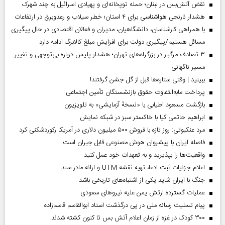
نقض آتش‌بس در لبنان؛ حمله توپخانه‌ای و پهپادی اسرائیل به چند شهرک
هشدار نارنجی هواشناسی برای ۴ استان؛ خطر سیلاب و رعدوبرق در ارتفاعات
با همراهی کارشناسان، دانشگاهیان، مدیران و فعالان اقتصادی در حال پیگیری
مسائل هستیم/پیگیری دولت برای افزایش مبلغ کالابرگ ادامه دارد
۳ تصادف مرگبار در بزرگراه‌های تهران؛ هشدار پلیس درباره بی‌توجهی و تغییر
مسیر ناگهانی
ببینید | وقتی ستاره‌ها قبل از گل جشن گرفتند!
پرداخت مابه‌التفاوت حقوق بازنشستگان تأمین اجتماعی
بازگشت مسعود اطیابی با «نسخهٔ آزمایشی» به تلویزیون
ابراهیم حاتمی کیا با خاکستر سبز در شبکه نمایش
مرد عنکبوتی: روز تازه با فروش ۵۰۰ میلیون دلاری در آمریکا رکوردشکنی کرد
فاصله ایران با پیشرو‌ان هوش مصنوعی قابل جبران است
واقعیت‌ها را بپذیرید و به تعهدات خود عمل کنید
اعلام جزئیات ثبت ادعا، تهیه نقشه UTM و ارائه مادر سند
جنگ با ایران شاید یکی از اشتباه‌های تاریخی باشد
عملیات گسترده ارتش یمن علیه نیروهای سعودی
پیام تسلیت رسانه ملی در پی درگذشت استاد ابوالقاسم قاسم‌زاده
۳۰۰ کودک در غزه از زمان اعلام آتش بس تا کنون کشته شدند