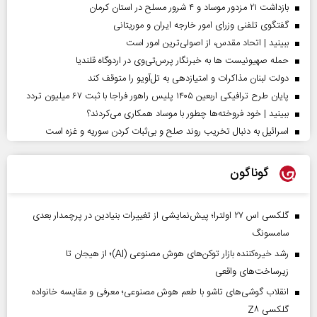
بازداشت ۲۱ مزدور موساد و ۴ شرور مسلح در استان کرمان
گفتگوی تلفنی وزرای امور خارجه ایران و موریتانی
ببینید | اتحاد مقدس، از اصولی‌ترین امور است
حمله صهیونیست ها به خبرنگار پرس‌تی‌وی در اردوگاه قلندیا
دولت لبنان مذاکرات و امتیازدهی به تل‌آویو را متوقف کند
پایان طرح ترافیکی اربعین ۱۴۰۵ پلیس راهور فراجا با ثبت ۶۷ میلیون تردد
ببینید | خود فروخته‌ها چطور با موساد همکاری می‌کردند؟
اسرائیل به دنبال تخریب روند صلح و بی‌ثبات کردن سوریه و غزه است
گوناگون
گلکسی اس ۲۷ اولترا؛ پیش‌نمایشی از تغییرات بنیادین در پرچمدار بعدی
سامسونگ
رشد خیره‌کننده بازار توکن‌های هوش مصنوعی (AI)؛ از هیجان تا
زیرساخت‌های واقعی
انقلاب گوشی‌های تاشو‌ با طعم هوش مصنوعی؛ معرفی و مقایسه خانواده
گلکسی Z۸