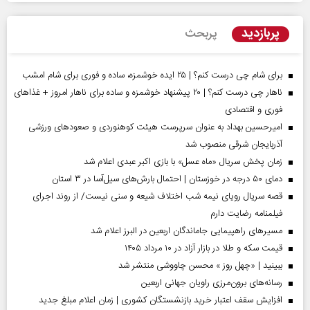
پربازدید
پربحث
برای شام چی درست کنم؟ | ۲۵ ایده خوشمزه، ساده و فوری برای شام امشب
ناهار چی درست کنم؟ | ۲۰ پیشنهاد خوشمزه و ساده برای ناهار امروز + غذاهای
فوری و اقتصادی
امیرحسین بهداد به عنوان سرپرست هیئت کوهنوردی و صعودهای ورزشی
آذربایجان شرقی منصوب شد
زمان پخش سریال «ماه عسل» با بازی اکبر عبدی اعلام شد
دمای ۵۰ درجه در خوزستان | احتمال بارش‌های سیل‌آسا در ۳ استان
قصه سریال رویای نیمه شب اختلاف شیعه و سنی نیست/ از روند اجرای
فیلمنامه رضایت دارم
مسیر‌های راهپیمایی جاماندگان اربعین در البرز اعلام شد
قیمت سکه و طلا در بازار آزاد در ۱۰ مرداد ۱۴۰۵
ببینید | «چهل روز » محسن چاووشی منتشر شد
رسانه‌های برون‌مرزی راویان جهانی اربعین
افزایش سقف اعتبار خرید بازنشستگان کشوری | زمان اعلام مبلغ جدید