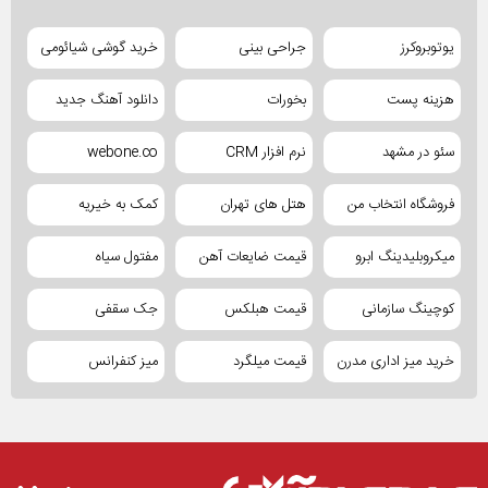
یوتوبروکرز
جراحی بینی
خرید گوشی شیائومی
هزینه پست
بخورات
دانلود آهنگ جدید
سئو در مشهد
نرم افزار CRM
webone.co
فروشگاه انتخاب من
هتل های تهران
کمک به خیریه
میکروبلیدینگ ابرو
قیمت ضایعات آهن
مفتول سیاه
کوچینگ سازمانی
قیمت هبلکس
جک سقفی
خرید میز اداری مدرن
قیمت میلگرد
میز کنفرانس