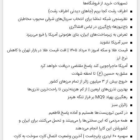
تسهیلات خرید از فروشگاه‌ها
اطراف رشت کجا بریم (جاهای دیدنی اطراف رشت)
نظرسنجی شبکه تماشا برای انتخاب سریال‌های شرقی محبوب مخاطبان
باج‌نیوزها؛ باج‌گیری در لباس افشاگری
تعرض به زیرساخت‌های ایران، بنای هژمونی آمریکا را فرو می‌ریزد
سپر آمریکا نشوید
قیمت طلا و سکه امروز ۱۱ مرداد ۱۴۰۵ | افت قیمت طلا در بازار تهران با کاهش
نرخ ارز
آمریکا ماجراجویی کند پاسخ مقتضی دریافت خواهد کرد
عشق به حسین (ع) تا لحظه شهادت
خروج بیش از ۳ میلیون زائر از تمام مرز‌های کشور
بهترین نذری‌های اربعین | از کم هزینه‌ترین تا راحت‌ترین نذری‌ها
رهگیری پهپاد MQ9 بر فراز تنگه هرمز
‌زائران سبز
در کمین تروریست‌ها هستیم و آماده پاسخ قاطعیم
همه مردمی که این سختی‌ها را می‌بینند و تحمل می‌کنند، برای ایران و
کشورشان این کاررا انجام می‌دهند
سهمیه ۶۰ لیتری پابرجاست | آخرین وضعیت اتصال کارت سوخت به کارت