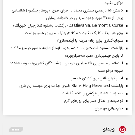
موکول نکنید
کاهش ۲۵ درصدی بستری مجدد با اجرای طرح «پرستار پیگیر» | شناسایی
بیش از ۳۰۰۰ مورد جدید سرطان در خانواده بیماران
Castlevania: Belmont’s Curse؛ بازگشت باشکوه شکارچیان خون‌آشام
روی هر لینکی کلیک نکنید، دام کلاهبرداران سایبری همین‌جاست
سرمایه‌گذاری برای رفاه؛ هزینه یا آینده‌سازی؟
بازگشت مسعود شصت‌چی با دردسر‌های تازه؛ از شایعه حضور در میز مذاکره
تا پایان فیلمبرداری «مرد سه‌هزارچهره»
استعلام وام ضروری ۷۵ میلیون تومانی بازنشستگان کشوری؛ نحوه مشاهده
نتیجه درخواست
اجیر کردن قاتل برای کشتن همسر!
بازگشت Black Flag Resynced خبری جذاب برای دوستداران بازی
معجزه، نقشه شوهرکشی را ناکام گذاشت
توصیه‌های هلال‌احمر برای روز‌های گرم
جام‌جهانی مهاجران
ویدئو