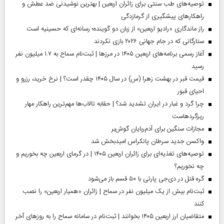
توصیه‌های طب سنتی برای زائران اربعین | بهترین نوشیدنی ضد عطش و
راهکارهای پیشگیری از گرمازدگی
راز ماندگاری «رادیو اربعین» از زبان دو گوینده؛ رسانه‌ای که حسینیه است
ستارگانی که در جام جهانی ۲۰۲۶ بازی نکردند
آغاز رسمی برنامه‌های اربعین ۱۴۰۵ در مرز‌ها | ثبت‌نام سماح به ۱.۷ میلیون نفر
رسید
قیمت قبر در بهشت زهرا (س) در سال ۱۴۰۵ چقدر است؟ | نرخ خرید، رزرو و
احیای قبور
چرا گرد و غبار در ایران تشدید شد؟ | حقابه تالاب‌ها مهم‌ترین راهکار مهار
ریزگردهاست
مجازات سنگین برای آدم‌ربایان گوش‌بر
واکسن جدید سرطان پانکراس امیدبخش شد
توصیه‌های تغذیه‌ای برای زائران اربعین ۱۴۰۵ | در گرمای اربعین چه بخوریم و
چه نخوریم؟
گره قتل در دی‌جی پارتی با ۵۰ قسم باز می‌شود
ثبت‌نام بیش از یک میلیون نفر در سماح | زائران «همیار اربعین» را نصب
کنند
متقاضیان ارز اربعین ۱۴۰۵ بخوانند | ثبت‌نام در سامانه سماح را به روز‌های آخر