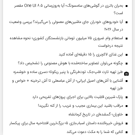
بحران باتری در گوشی‌های سامسونگ؛ آیا به‌روزرسانی One UI ۸.۵ مقصر
است؟
آیا خودروهای خودران جای ماشین‌های معمولی را می‌گیرند؟ بررسی وضعیت
در سال ۲۰۲۶
استعلام وام ضروری ۷۵ میلیون تومانی بازنشستگان کشوری؛ نحوه مشاهده
نتیجه درخواست
این غذای لاکچری را ۱۵ دقیقه‌ای آماده کنید
چگونه می‌توان تصاویر ساخته‌شده با هوش مصنوعی را تشخیص داد؟
طرز تهیه تارت فلپ‌جک توت‌فرنگی با پنیر ریکوتا؛ دسری ساده و خوشمزه
آشنایی با آش‌های اصیل ایرانی؛ از آش عباسعلی تا آش ترخینه + خواص و
طرز تهیه
پارک شیرین قابلیت‌ بالایی برای اجرای پروژهای تفریحی دارد
مراقب باشید این بیماری عجیب و غریب را از کنه نگیرید!
خاوران؛ گمشده‌ای در تاریخ کرمانشاه
فروش خیره‌کننده داستان اسباب‌بازی ۵؛ بزرگ‌ترین افتتاحیه سال برای پیکسار
کتابی که شما را به مکث دعوت می‌کند