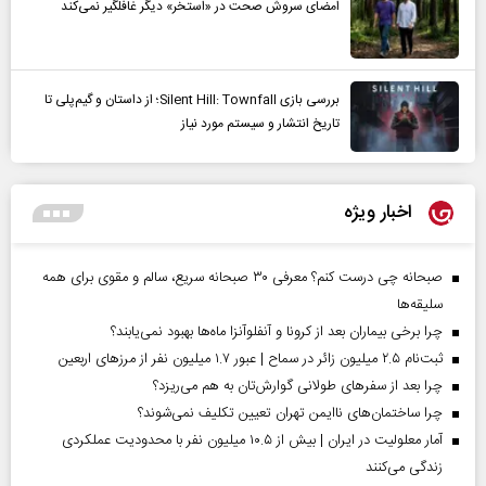
امضای سروش صحت در «استخر» دیگر غافلگیر نمی‌کند
بررسی بازی Silent Hill: Townfall؛ از داستان و گیم‌پلی تا
تاریخ انتشار و سیستم مورد نیاز
اخبار ویژه
صبحانه چی درست کنم؟ معرفی ۳۰ صبحانه سریع، سالم و مقوی برای همه
سلیقه‌ها
چرا برخی بیماران بعد از کرونا و آنفلوآنزا ماه‌ها بهبود نمی‌یابند؟
ثبت‌نام ۲.۵ میلیون زائر در سماح | عبور ۱.۷ میلیون نفر از مرز‌های اربعین
چرا بعد از سفرهای طولانی گوارش‌تان به هم می‌ریزد؟
چرا ساختمان‌های ناایمن تهران تعیین تکلیف نمی‌شوند؟
آمار معلولیت در ایران | بیش از ۱۰.۵ میلیون نفر با محدودیت عملکردی
زندگی می‌کنند