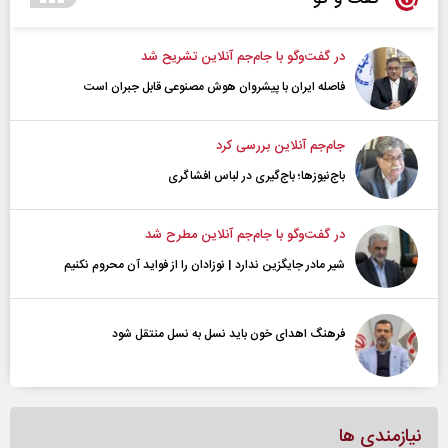
در گفت‌و‌گو با جام‌جم آنلاین تشریح شد
فاصله ایران با پیشرو‌ان هوش مصنوعی قابل جبران است
جام‌جم آنلاین بررسی کرد
باج‌نیوزها؛ باج‌گیری در لباس افشاگری
در گفت‌و‌گو با جام‌جم آنلاین مطرح شد
شیر مادر جایگزین ندارد | نوزادان را از فواید آن محروم نکنیم
فرهنگ اهدای خون باید نسل به نسل منتقل شود
نیازمندی ها