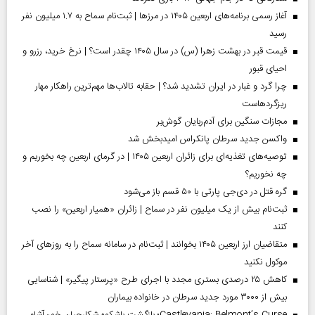
آغاز رسمی برنامه‌های اربعین ۱۴۰۵ در مرز‌ها | ثبت‌نام سماح به ۱.۷ میلیون نفر
رسید
قیمت قبر در بهشت زهرا (س) در سال ۱۴۰۵ چقدر است؟ | نرخ خرید، رزرو و
احیای قبور
چرا گرد و غبار در ایران تشدید شد؟ | حقابه تالاب‌ها مهم‌ترین راهکار مهار
ریزگردهاست
مجازات سنگین برای آدم‌ربایان گوش‌بر
واکسن جدید سرطان پانکراس امیدبخش شد
توصیه‌های تغذیه‌ای برای زائران اربعین ۱۴۰۵ | در گرمای اربعین چه بخوریم و
چه نخوریم؟
گره قتل در دی‌جی پارتی با ۵۰ قسم باز می‌شود
ثبت‌نام بیش از یک میلیون نفر در سماح | زائران «همیار اربعین» را نصب
کنند
متقاضیان ارز اربعین ۱۴۰۵ بخوانند | ثبت‌نام در سامانه سماح را به روز‌های آخر
موکول نکنید
کاهش ۲۵ درصدی بستری مجدد با اجرای طرح «پرستار پیگیر» | شناسایی
بیش از ۳۰۰۰ مورد جدید سرطان در خانواده بیماران
Castlevania: Belmont’s Curse؛ بازگشت باشکوه شکارچیان خون‌آشام