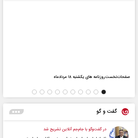
صفحات‌نخست‌روزنامه ها‌ی یکشنبه ۱۸ مردادماه
گفت و گو
در گفت‌و‌گو با جام‌جم آنلاین تشریح شد