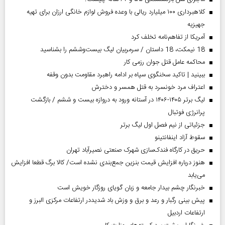
کلاهبرداری ۱۰۰ میلیارد ریالی با وعده فروش لوازم خانگی ارزان برای تهیه
جهیزیه
آمریکا از تفاهم‌نامه تخلف کرد
18 نیمکت، 18 داستان / سرمربیان لیگ بیست‌وششم را بشناسید
محاکمه عامل قتل جوان رزمی کار
ببینید | تاکید سخنگوی سپاه بر ادامه راهبرد مقاومت بدون وقفه
اعتراف مرد خونسرد به قتل همسر و دخترش
لیگ برتر ۱۴۰۵-۱۴۰۶ در آستانه ورود به دروازه بیست و ششم / بازگشت
پرانرژی فوتبال
جزئیاتی از نیم فصل اول لیگ برتر
سقوط آزاد اینفانتینو
حریق در کارگاه فندک‌سازی شهرک صنعتی نصیرآباد تهران
هنوز درباره افزایش قیمت بنزین جمع‌بندی نشده است/ کالا برگ قطعا افزایش
می‌یابد
خبرنگار چشم بیدار جامعه و زبان گویای روزگار خویش است
پیش بینی رگبار و رعد و برق و وزش باد شدیددر ارتفاعات مرکزی البرز و
ارتفاعات اردبیل