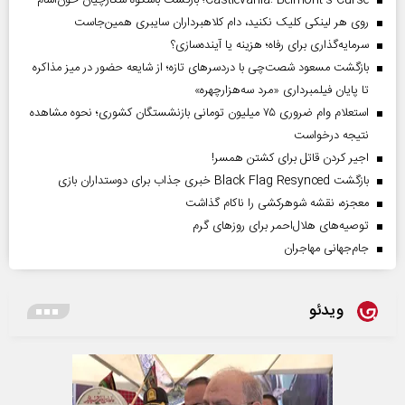
روی هر لینکی کلیک نکنید، دام کلاهبرداران سایبری همین‌جاست
سرمایه‌گذاری برای رفاه؛ هزینه یا آینده‌سازی؟
بازگشت مسعود شصت‌چی با دردسر‌های تازه؛ از شایعه حضور در میز مذاکره
تا پایان فیلمبرداری «مرد سه‌هزارچهره»
استعلام وام ضروری ۷۵ میلیون تومانی بازنشستگان کشوری؛ نحوه مشاهده
نتیجه درخواست
اجیر کردن قاتل برای کشتن همسر!
بازگشت Black Flag Resynced خبری جذاب برای دوستداران بازی
معجزه، نقشه شوهرکشی را ناکام گذاشت
توصیه‌های هلال‌احمر برای روز‌های گرم
جام‌جهانی مهاجران
ویدئو