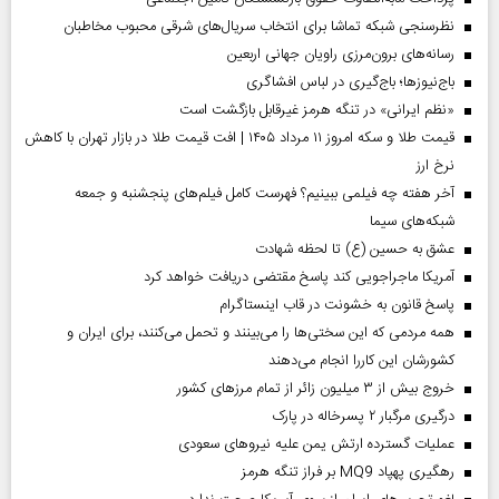
نظرسنجی شبکه تماشا برای انتخاب سریال‌های شرقی محبوب مخاطبان
رسانه‌های برون‌مرزی راویان جهانی اربعین
باج‌نیوزها؛ باج‌گیری در لباس افشاگری
«نظم ایرانی» در تنگه هرمز غیرقابل بازگشت است
قیمت طلا و سکه امروز ۱۱ مرداد ۱۴۰۵ | افت قیمت طلا در بازار تهران با کاهش
نرخ ارز
آخر هفته چه فیلمی ببینیم؟ فهرست کامل فیلم‌های پنجشنبه و جمعه
شبکه‌های سیما
عشق به حسین (ع) تا لحظه شهادت
آمریکا ماجراجویی کند پاسخ مقتضی دریافت خواهد کرد
پاسخ قانون به خشونت در قاب اینستاگرام
همه مردمی که این سختی‌ها را می‌بینند و تحمل می‌کنند، برای ایران و
کشورشان این کاررا انجام می‌دهند
خروج بیش از ۳ میلیون زائر از تمام مرز‌های کشور
درگیری مرگبار ۲ پسرخاله در پارک
عملیات گسترده ارتش یمن علیه نیروهای سعودی
رهگیری پهپاد MQ9 بر فراز تنگه هرمز