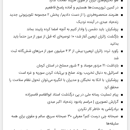
لغو تحریم‌های ایران از سوی آمریکا صحت ندارد
در کمین تروریست‌ها هستیم و آماده پاسخ قاطعیم
هنرمند منحصر‌به‌فردی را از دست دادیم/ پخش ۲ مجموعه تلویزیونی جدید
زنده‌یاد عبدی در آینده نزدیک
پزشکیان: باید دشمن را وادار کنیم به آنچه امضا کرده پایبند بماند
بازگشت زائران اربعین آغاز شد؛ ۱۰ توصیه‌ای که قبل از عبور از مرز حتماً باید
بدانید
رکورد تردد زائران اربعین؛ بیش از ۴.۳ میلیون عبور از مرزهای شش‌گانه ثبت
شد
بازداشت ۲۱ مزدور موساد و ۴ شرور مسلح در استان کرمان
اسرائیل به دنبال تخریب روند صلح و بی‌ثبات کردن سوریه و غزه است
پزشکیان: با اتکا به نخبگان و مدیران با انگیزه می‌توان تحول نظام سلامت را
محقق کرد
پیام تسلیت رسانه ملی در پی درگذشت استاد ابوالقاسم قاسم‌زاده
گزارش تصویری | مراسم یادبود زنده‌یاد اکبر عبدی
برادرکشی به خاطر کار نکردن
صبحانه چی درست کنم؟ معرفی ۳۰ صبحانه سریع، سالم و مقوی برای همه
سلیقه‌ها