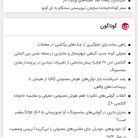
خبرنگاران پشت سد کمیته‌های وزارت کار
سفر کوتاه فرمانده سازمان تروریستی سنتکام به تل آویو
گوناگون
راهی ساده برای جلوگیری از چک‌های برگشتی در معاملات
معرفی گونه جدید گیاهی چهارمحال و بختیاری در مجله علمی بین المللی
گلکسی اس ۲۷ اولترا؛ پیش‌نمایشی از تغییرات بنیادین در پرچمدار بعدی
سامسونگ
رشد خیره‌کننده بازار توکن‌های هوش مصنوعی (AI)؛ از هیجان تا
زیرساخت‌های واقعی
انقلاب گوشی‌های تاشو‌ با طعم هوش مصنوعی؛ معرفی و مقایسه خانواده
گلکسی Z۸
بحران باتری در گوشی‌های سامسونگ؛ آیا به‌روزرسانی One UI ۸.۵ مقصر
است؟
آیا خودروهای خودران جای ماشین‌های معمولی را می‌گیرند؟ بررسی وضعیت
در سال ۲۰۲۶