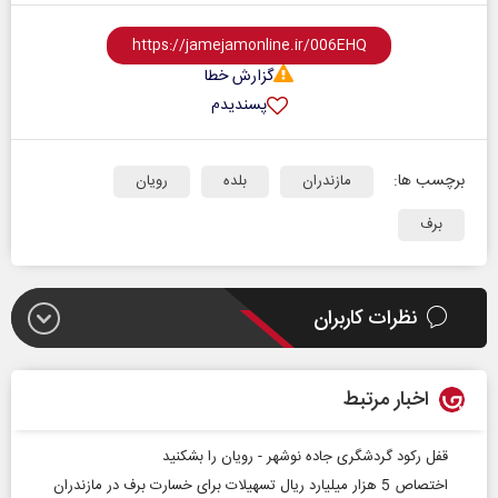
گزارش خطا
پسندیدم
برچسب ها:
مازندران
بلده
رویان
برف
نظرات کاربران
اخبار مرتبط
قفل رکود گردشگری جاده نوشهر - رویان را بشکنید
اختصاص 5 هزار میلیارد ریال تسهیلات برای خسارت برف در مازندران