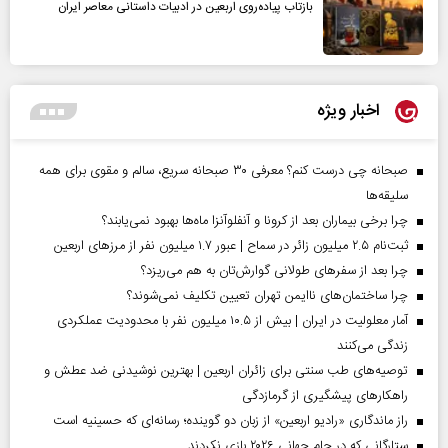
بازتاب پیاده‌روی اربعین در ادبیات داستانی معاصر ایران
اخبار ویژه
صبحانه چی درست کنم؟ معرفی ۳۰ صبحانه سریع، سالم و مقوی برای همه
سلیقه‌ها
چرا برخی بیماران بعد از کرونا و آنفلوآنزا ماه‌ها بهبود نمی‌یابند؟
ثبت‌نام ۲.۵ میلیون زائر در سماح | عبور ۱.۷ میلیون نفر از مرز‌های اربعین
چرا بعد از سفرهای طولانی گوارش‌تان به هم می‌ریزد؟
چرا ساختمان‌های ناایمن تهران تعیین تکلیف نمی‌شوند؟
آمار معلولیت در ایران | بیش از ۱۰.۵ میلیون نفر با محدودیت عملکردی
زندگی می‌کنند
توصیه‌های طب سنتی برای زائران اربعین | بهترین نوشیدنی ضد عطش و
راهکارهای پیشگیری از گرمازدگی
راز ماندگاری «رادیو اربعین» از زبان دو گوینده؛ رسانه‌ای که حسینیه است
ستارگانی که در جام جهانی ۲۰۲۶ بازی نکردند