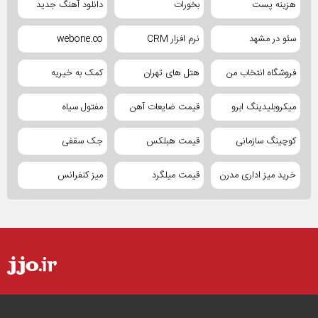
هزینه پست
بخورات
دانلود آهنگ جدید
سئو در مشهد
نرم افزار CRM
webone.co
فروشگاه انتخاب من
هتل های تهران
کمک به خیریه
میکروبلیدینگ ابرو
قیمت ضایعات آهن
مفتول سیاه
کوچینگ سازمانی
قیمت هبلکس
جک سقفی
خرید میز اداری مدرن
قیمت میلگرد
میز کنفرانس