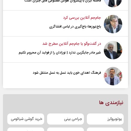
فاصله ایران با پیشرو‌ان هوش مصنوعی قابل جبران است
جام‌جم آنلاین بررسی کرد
باج‌نیوزها؛ باج‌گیری در لباس افشاگری
در گفت‌و‌گو با جام‌جم آنلاین مطرح شد
شیر مادر جایگزین ندارد | نوزادان را از فواید آن محروم نکنیم
فرهنگ اهدای خون باید نسل به نسل منتقل شود
نیازمندی ها
یوتوبروکرز
جراحی بینی
خرید گوشی شیائومی