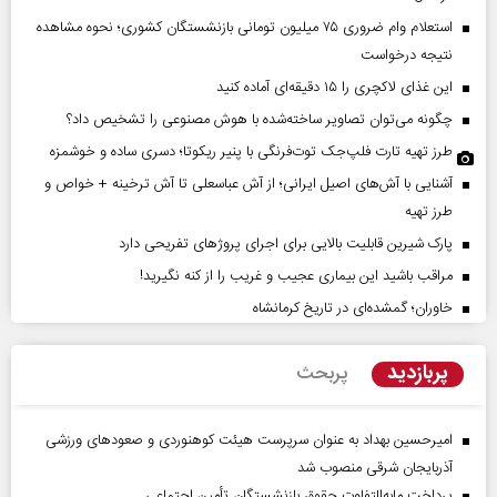
استعلام وام ضروری ۷۵ میلیون تومانی بازنشستگان کشوری؛ نحوه مشاهده
نتیجه درخواست
این غذای لاکچری را ۱۵ دقیقه‌ای آماده کنید
چگونه می‌توان تصاویر ساخته‌شده با هوش مصنوعی را تشخیص داد؟
طرز تهیه تارت فلپ‌جک توت‌فرنگی با پنیر ریکوتا؛ دسری ساده و خوشمزه
آشنایی با آش‌های اصیل ایرانی؛ از آش عباسعلی تا آش ترخینه + خواص و
طرز تهیه
پارک شیرین قابلیت‌ بالایی برای اجرای پروژهای تفریحی دارد
مراقب باشید این بیماری عجیب و غریب را از کنه نگیرید!
خاوران؛ گمشده‌ای در تاریخ کرمانشاه
پربازدید
پربحث
امیرحسین بهداد به عنوان سرپرست هیئت کوهنوردی و صعودهای ورزشی
آذربایجان شرقی منصوب شد
پرداخت مابه‌التفاوت حقوق بازنشستگان تأمین اجتماعی